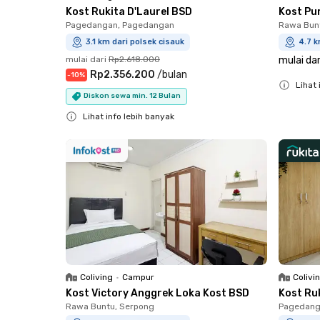
Kost Rukita D'Laurel BSD
Kost Pu
Pagedangan, Pagedangan
Rawa Bun
3.1 km dari polsek cisauk
4.7 k
mulai dari
Rp2.618.000
mulai dar
Rp2.356.200
/
bulan
-
10
%
Lihat 
Diskon sewa min. 12 Bulan
Close
Lihat info lebih banyak
Close
Coliving
•
Campur
Colivi
Kost Victory Anggrek Loka Kost BSD
Kost Ru
Rawa Buntu, Serpong
Pagedang