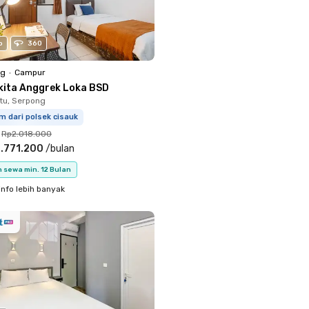
o
360
ng
•
Campur
kita Anggrek Loka BSD
tu, Serpong
m dari polsek cisauk
Rp2.018.000
.771.200
/
bulan
 sewa min. 12 Bulan
info lebih banyak