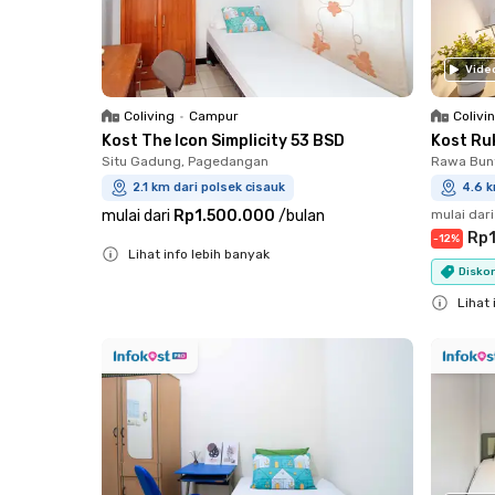
Vide
Coliving
•
Campur
Colivi
Kost The Icon Simplicity 53 BSD
Kost Ru
Situ Gadung, Pagedangan
Rawa Bun
2.1 km dari polsek cisauk
4.6 k
mulai dari
Rp1.500.000
/
bulan
mulai dari
Rp1
-
12
%
Lihat info lebih banyak
Diskon
Close
Lihat 
Close