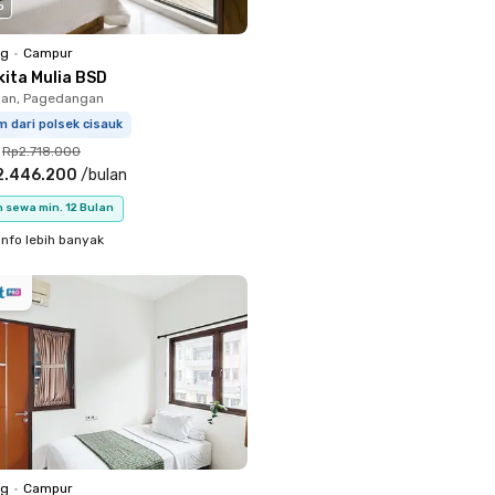
o
ng
•
Campur
kita Mulia BSD
an, Pagedangan
m dari polsek cisauk
Rp2.718.000
2.446.200
/
bulan
 sewa min. 12 Bulan
info lebih banyak
ng
•
Campur