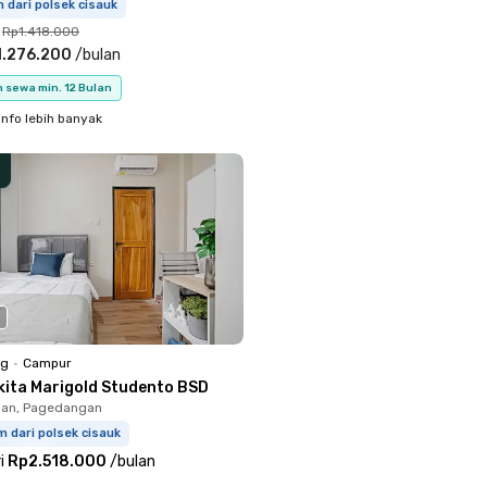
m dari polsek cisauk
Rp1.418.000
1.276.200
/
bulan
 sewa min. 12 Bulan
info lebih banyak
ng
•
Campur
kita Marigold Studento BSD
an, Pagedangan
m dari polsek cisauk
i
Rp2.518.000
/
bulan