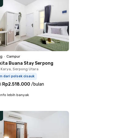
ng
•
Campur
kita Buana Stay Serpong
Karya, Serpong Utara
m dari polsek cisauk
i
Rp2.518.000
/
bulan
info lebih banyak