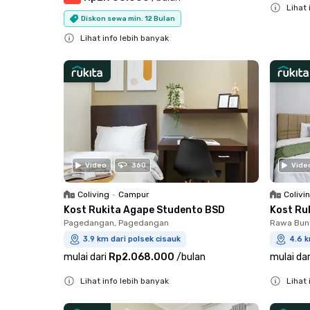
Lihat 
Diskon sewa min. 12 Bulan
Close
Lihat info lebih banyak
Close
Video
360
Vide
Coliving
•
Campur
Colivi
Kost Rukita Agape Studento BSD
Kost Ru
Pagedangan, Pagedangan
Rawa Bun
3.9 km dari polsek cisauk
4.6 k
mulai dari
Rp2.068.000
/
bulan
mulai dar
Lihat info lebih banyak
Lihat 
Close
Close