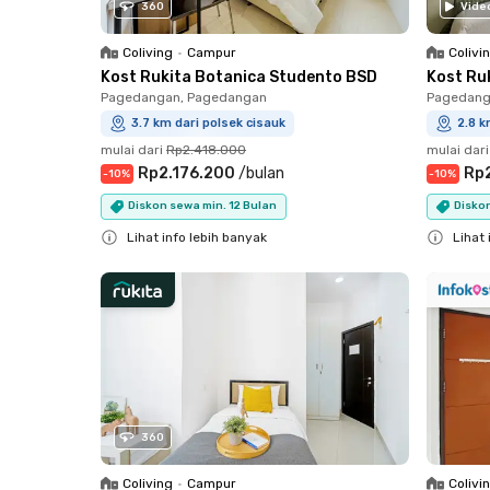
360
Vide
Coliving
•
Campur
Colivi
Kost Rukita Botanica Studento BSD
Kost Ru
Pagedangan, Pagedangan
Pagedang
3.7 km dari polsek cisauk
2.8 k
mulai dari
Rp2.418.000
mulai dari
Rp2.176.200
/
bulan
Rp
-
10
%
-
10
%
Diskon sewa min. 12 Bulan
Diskon
Lihat info lebih banyak
Lihat 
Close
Close
360
Coliving
•
Campur
Colivi