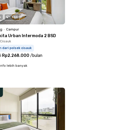
o
360
ng
•
Campur
kita Urban Intermoda 2 BSD
Cisauk
m dari polsek cisauk
i
Rp2.268.000
/
bulan
info lebih banyak