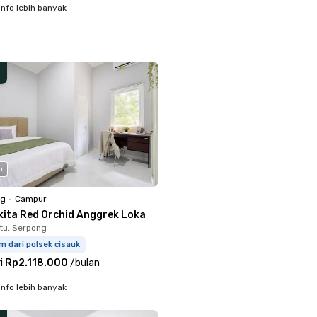
info lebih banyak
o
ng
•
Campur
kita Red Orchid Anggrek Loka
tu, Serpong
m dari polsek cisauk
i
Rp2.118.000
/
bulan
info lebih banyak