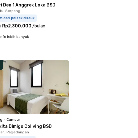
ri Dea 1 Anggrek Loka BSD
tu, Serpong
m dari polsek cisauk
i
Rp2.300.000
/
bulan
info lebih banyak
ng
•
Campur
kita Dimigo Coliving BSD
an, Pagedangan