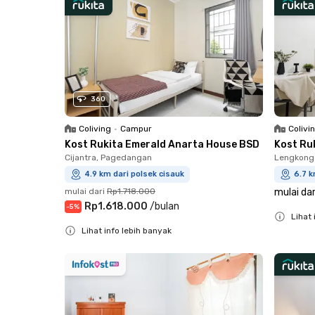
360
Coliving
•
Campur
Colivi
Kost Rukita Emerald Anarta House BSD
Kost Ru
Cijantra, Pagedangan
Lengkong 
4.9 km dari polsek cisauk
6.7 k
mulai dari
Rp1.718.000
mulai dar
Rp1.618.000
/
bulan
-
5
%
Lihat 
Lihat info lebih banyak
Close
Close