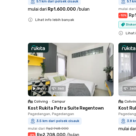
5.1 km dari polsek cisauk
5.1 k
mulai dari
Rp1.600.000
/
bulan
mulai dari
Rp
-
10
%
Lihat info lebih banyak
Diskon
Close
Lihat 
Close
Video
360
360
Coliving
•
Campur
Colivi
Kost Rukita Patra Suite Regentown
Kost Ru
Pagedangan, Pagedangan
Pagedang
3.5 km dari polsek cisauk
3.8 k
mulai dari
Rp2.968.000
mulai dar
Rp2.708.000
/
bulan
-
8
%