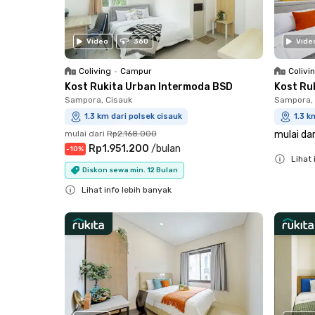
Video
360
Vide
Coliving
•
Campur
Colivi
Kost Rukita Urban Intermoda BSD
Kost Ru
Sampora, Cisauk
Sampora, 
1.3 km dari polsek cisauk
1.3 k
mulai dari
Rp2.168.000
mulai dar
Rp1.951.200
/
bulan
-
10
%
Lihat 
Diskon sewa min. 12 Bulan
Close
Lihat info lebih banyak
Close