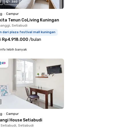
o
360
ng
•
Campur
kita Tenun CoLiving Kuningan
anggi, Setiabudi
m dari plaza festival mall kuningan
i
Rp4.918.000
/
bulan
info lebih banyak
ng
•
Campur
langi House Setiabudi
 Setiabudi, Setiabudi