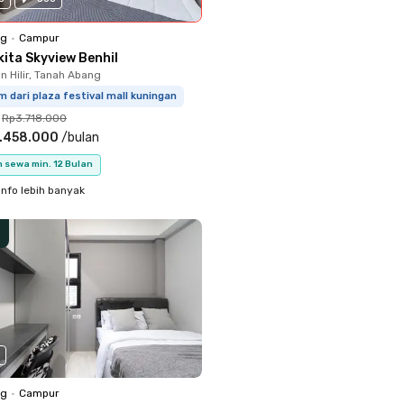
ng
•
Campur
kita Skyview Benhil
 Hilir, Tanah Abang
m dari plaza festival mall kuningan
Rp3.718.000
.458.000
/
bulan
 sewa min. 12 Bulan
info lebih banyak
ng
•
Campur