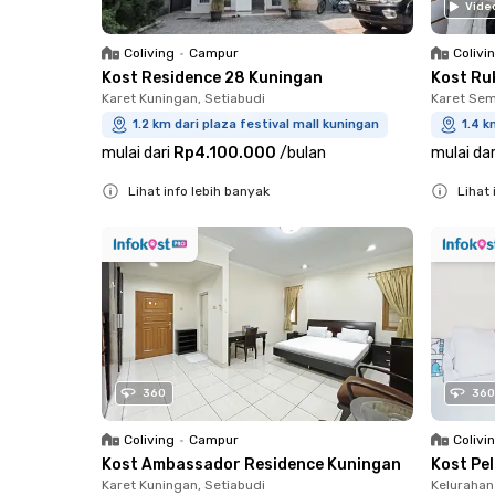
Vide
Coliving
•
Campur
Colivi
Kost Residence 28 Kuningan
Kost Ru
Karet Kuningan, Setiabudi
Karet Sem
1.2 km dari plaza festival mall kuningan
1.4 k
mulai dari
Rp4.100.000
/
bulan
mulai dar
Lihat info lebih banyak
Lihat 
Close
Close
360
360
Coliving
•
Campur
Colivi
Kost Ambassador Residence Kuningan
Kost Pe
Karet Kuningan, Setiabudi
Kelurahan