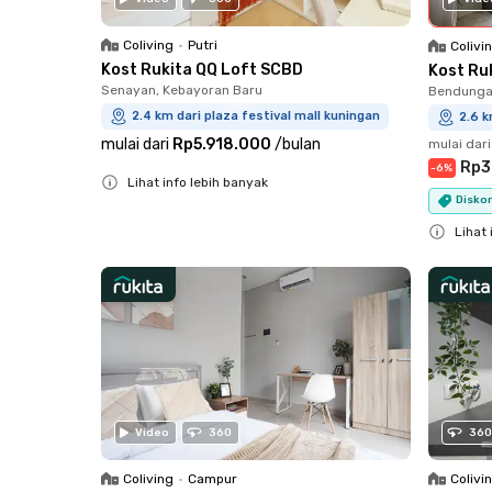
Coliving
•
Putri
Colivi
Kost Rukita QQ Loft SCBD
Kost Ru
Senayan, Kebayoran Baru
Bendungan
2.4 km dari plaza festival mall kuningan
2.6 k
mulai dari
Rp5.918.000
/
bulan
mulai dari
Rp3
-
6
%
Lihat info lebih banyak
Diskon
Close
Lihat 
Close
Video
360
360
Coliving
•
Campur
Colivi