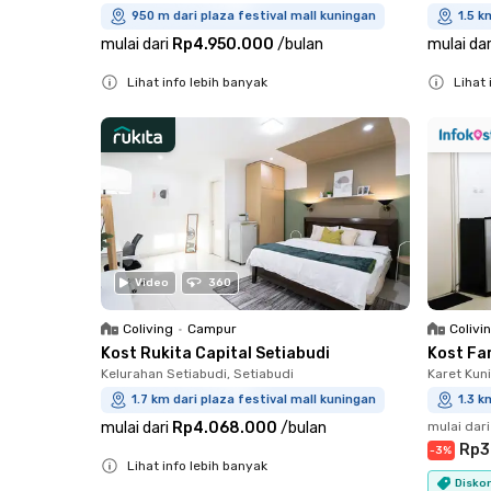
950 m dari plaza festival mall kuningan
1.5 k
mulai dari
Rp4.950.000
/
bulan
mulai dar
Lihat info lebih banyak
Lihat 
Close
Close
Video
360
Coliving
•
Campur
Colivi
Kost Rukita Capital Setiabudi
Kost Fa
Kelurahan Setiabudi, Setiabudi
Karet Kun
1.7 km dari plaza festival mall kuningan
1.3 k
mulai dari
Rp4.068.000
/
bulan
mulai dari
Rp3
-
3
%
Lihat info lebih banyak
Diskon