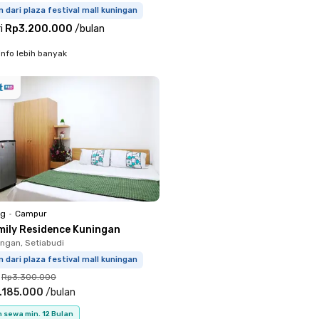
m dari plaza festival mall kuningan
i
Rp3.200.000
/
bulan
info lebih banyak
ng
•
Campur
mily Residence Kuningan
ingan, Setiabudi
m dari plaza festival mall kuningan
Rp3.300.000
.185.000
/
bulan
 sewa min. 12 Bulan