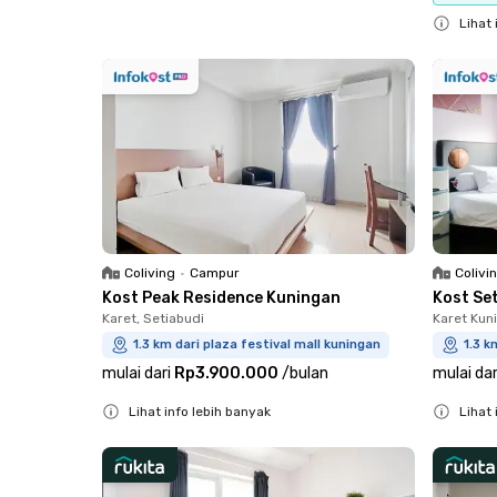
Close
Lihat 
Close
Coliving
•
Campur
Colivi
Kost Peak Residence Kuningan
Kost Se
Karet, Setiabudi
Karet Kun
1.3 km dari plaza festival mall kuningan
1.3 k
mulai dari
Rp3.900.000
/
bulan
mulai dar
Lihat info lebih banyak
Lihat 
Close
Close