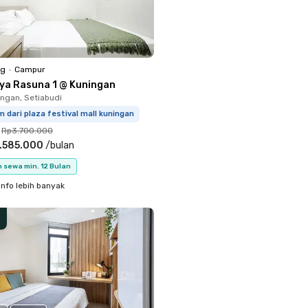
ng
•
Campur
iya Rasuna 1 @ Kuningan
ingan, Setiabudi
 dari plaza festival mall kuningan
Rp3.700.000
.585.000
/
bulan
 sewa min. 12 Bulan
info lebih banyak