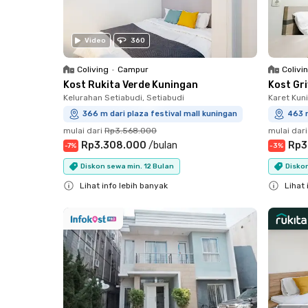
Video
360
Coliving
•
Campur
Colivi
Kost Rukita Verde Kuningan
Kost Gr
Kelurahan Setiabudi, Setiabudi
Karet Kun
366 m dari plaza festival mall kuningan
463 m
mulai dari
Rp3.568.000
mulai dari
Rp3.308.000
/
bulan
Rp3
-
7
%
-
3
%
Diskon sewa min. 12 Bulan
Diskon
Lihat info lebih banyak
Lihat 
Close
Close