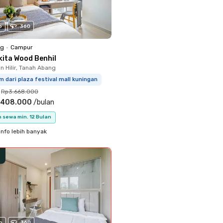
o
360
ng
•
Campur
kita Wood Benhil
 Hilir, Tanah Abang
m dari plaza festival mall kuningan
Rp3.668.000
.408.000
/
bulan
 sewa min. 12 Bulan
info lebih banyak
o
360