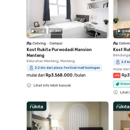
Video
360
Vide
Coliving
•
Campur
Colivi
Kost Rukita Purwodadi Mansion
Kost Ruk
Menteng
Bendungan
Kelurahan Menteng, Menteng
2.3 k
2.2 km dari plaza festival mall kuningan
mulai dari
mulai dari
Rp3.568.000
/
bulan
Rp3
-
6
%
Diskon
Lihat info lebih banyak
Close
Lihat 
Close