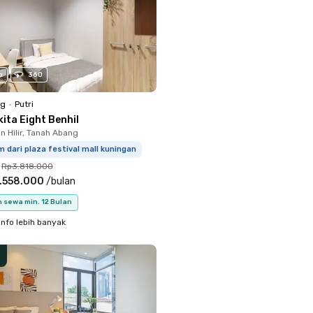
o
360
ng
•
Putri
ita Eight Benhil
 Hilir, Tanah Abang
m dari plaza festival mall kuningan
Rp3.818.000
.558.000
/
bulan
 sewa min. 12 Bulan
info lebih banyak