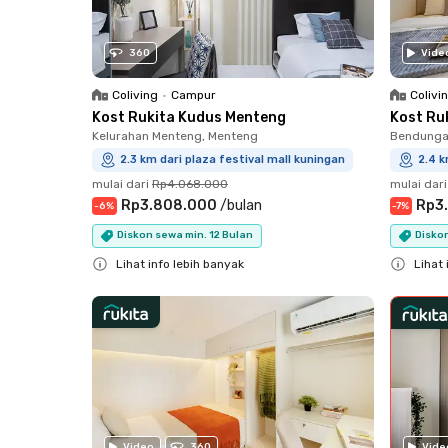
360
Vide
Coliving
•
Campur
Colivi
Kost Rukita Kudus Menteng
Kost Ru
Kelurahan Menteng, Menteng
Bendungan
2.3 km dari plaza festival mall kuningan
2.4 k
mulai dari
Rp4.068.000
mulai dari
Rp3.808.000
/
bulan
Rp3
-
6
%
-
7
%
Diskon sewa min. 12 Bulan
Diskon
Lihat info lebih banyak
Lihat 
Close
Close
Vide
Video
360