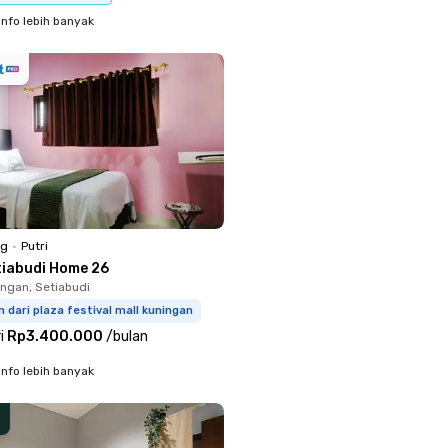
info lebih banyak
ng
•
Putri
tiabudi Home 26
ingan, Setiabudi
m dari plaza festival mall kuningan
i
Rp3.400.000
/
bulan
info lebih banyak