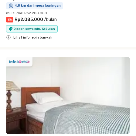
4.8 km dari mega kuningan
mulai dari
Rp2.200.000
Rp2.085.000
/
bulan
-
5
%
Diskon sewa min. 12 Bulan
Lihat info lebih banyak
Close