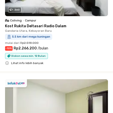
360
Coliving
•
Campur
Kost Rukita Deltasari Radio Dalam
Gandaria Utara, Kebayoran Baru
5.5 km dari mega kuningan
mulai dari
Rp2.518.000
Rp2.266.200
/
bulan
-
10
%
Diskon sewa min. 12 Bulan
Lihat info lebih banyak
Close