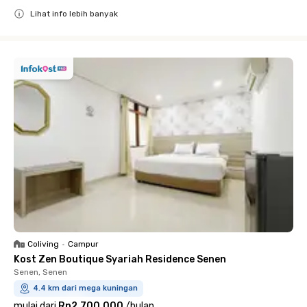
Lihat info lebih banyak
Close
Coliving
•
Campur
Kost Zen Boutique Syariah Residence Senen
Senen, Senen
4.4 km dari mega kuningan
mulai dari
Rp2.700.000
/
bulan