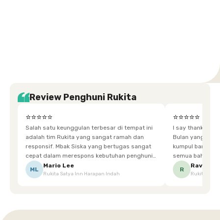
Setiabudi
Cilandak
Depok
Kemanggisan
Semarang
Medan
Tangerang
Bali
Yogyakarta
Jakarta
Jakarta
Jawa
Jakarta
Jawa
Sumatera
Selatan
Banten
Selatan
Barat
Barat
Bali
Yogyakarta
Tengah
Utara
Review Penghuni Rukita
⭐⭐⭐⭐⭐
⭐⭐⭐⭐⭐
Salah satu keunggulan terbesar di tempat ini
I say thankyou s
adalah tim Rukita yang sangat ramah dan
Bulan yang super happy! banyak tem
responsif. Mbak Siska yang bertugas sangat
kumpul bareng mak
cepat dalam merespons kebutuhan penghuni.
semua bahagia ad
Ketika saya meminta keset karena sempat
mgkn saran dari air aja & kebersihan lebih di
Mario Lee
Ravena
ML
R
Rukita Satya Inn Harapan Indah
Rukita Dimi
terpeleset, permintaan tersebut langsung
tingkatka
dipenuhi dengan cepat. Terima kasih Mbak
Siska.