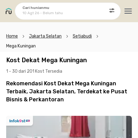
Cari hunianmu
10 Agt 26 - Belum tahu
Ope
Home
Jakarta Selatan
Setiabudi
Mega Kuningan
Kost Dekat Mega Kuningan
1 - 30 dari 201 Kost
Tersedia
Rekomendasi Kost Dekat Mega Kuningan
Terbaik, Jakarta Selatan, Terdekat ke Pusat
Bisnis & Perkantoran