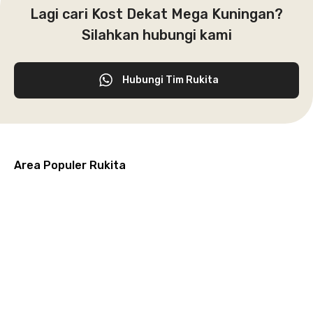
Lagi cari Kost Dekat Mega Kuningan?
Silahkan hubungi kami
Hubungi Tim Rukita
Area Populer Rukita
Grogol
Kebon
Kuningan
Petamburan
Menteng
Jeruk
Bandung
Surabaya
Malang
Solo
Karawaci
Jakarta
Jakarta
Jakarta
Jakarta
Jawa
Jawa
Jawa
Jawa
Selatan
Barat
Tangerang
Pusat
Barat
Barat
Timur
Timur
Tengah