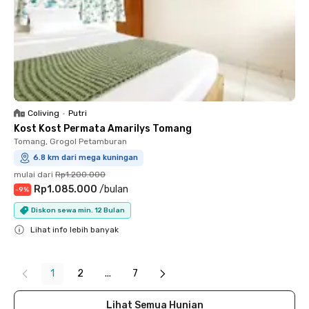
Coliving
•
Putri
Kost Kost Permata Amarilys Tomang
Tomang, Grogol Petamburan
6.8 km dari mega kuningan
mulai dari
Rp1.200.000
Rp1.085.000
/
bulan
-
9
%
Diskon sewa min. 12 Bulan
Lihat info lebih banyak
Close
1
2
...
7
Lihat Semua Hunian