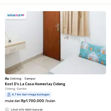
Close
Coliving
•
Campur
Kost D's La Casa Homestay Cideng
Cideng, Gambir
6.7 km dari mega kuningan
mulai dari
Rp1.700.000
/
bulan
Lihat info lebih banyak