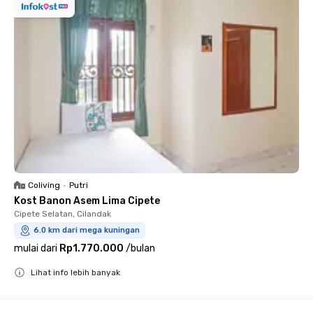
Coliving
•
Putri
Kost Banon Asem Lima Cipete
Cipete Selatan, Cilandak
6.0 km dari mega kuningan
mulai dari
Rp1.770.000
/
bulan
Lihat info lebih banyak
Close