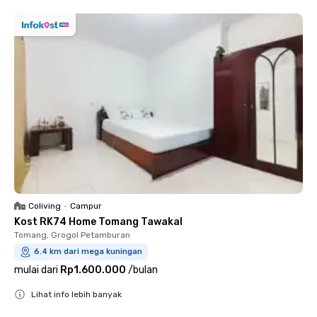
Coliving
•
Campur
Kost RK74 Home Tomang Tawakal
Tomang, Grogol Petamburan
6.4 km dari mega kuningan
mulai dari
Rp1.600.000
/
bulan
Lihat info lebih banyak
Close