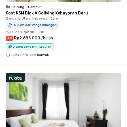
Coliving
•
Campur
Kost KSM Blok A Coliving Kebayoran Baru
Gandaria Utara, Kebayoran Baru
4.9 km dari mega kuningan
mulai dari
Rp2.800.000
Rp2.685.000
/
bulan
-
4
%
Diskon sewa min. 12 Bulan
Lihat info lebih banyak
Close