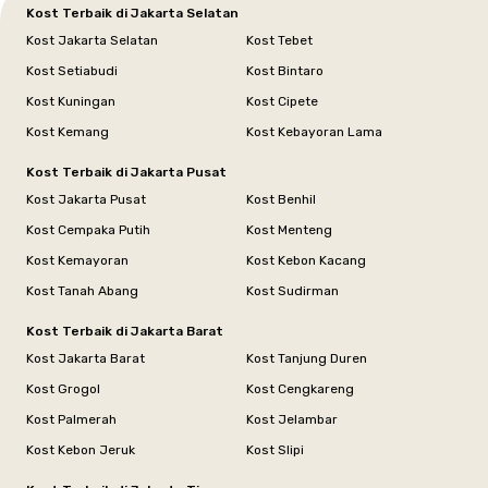
Kost Terbaik di Jakarta Selatan
Kost Jakarta Selatan
Kost Tebet
Kost Setiabudi
Kost Bintaro
Kost Kuningan
Kost Cipete
Kost Kemang
Kost Kebayoran Lama
Kost Terbaik di Jakarta Pusat
Kost Jakarta Pusat
Kost Benhil
Kost Cempaka Putih
Kost Menteng
Kost Kemayoran
Kost Kebon Kacang
Kost Tanah Abang
Kost Sudirman
Kost Terbaik di Jakarta Barat
Kost Jakarta Barat
Kost Tanjung Duren
Kost Grogol
Kost Cengkareng
Kost Palmerah
Kost Jelambar
Kost Kebon Jeruk
Kost Slipi