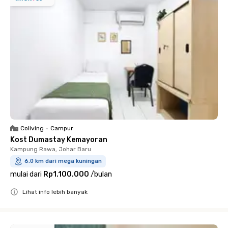
Coliving
•
Campur
Kost Dumastay Kemayoran
Kampung Rawa, Johar Baru
6.0 km dari mega kuningan
mulai dari
Rp1.100.000
/
bulan
Lihat info lebih banyak
Close