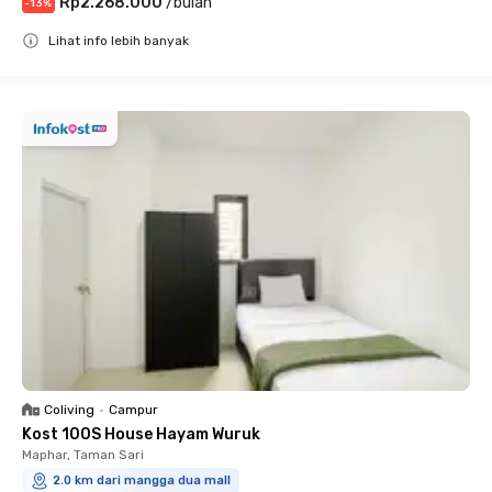
Rp2.268.000
/
bulan
-
13
%
Lihat info lebih banyak
Close
Coliving
•
Campur
Kost 100S House Hayam Wuruk
Maphar, Taman Sari
2.0 km dari mangga dua mall