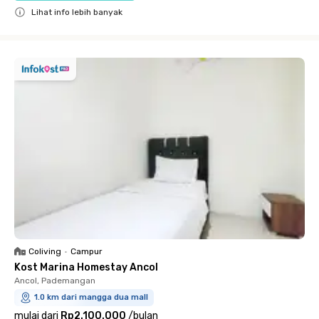
Lihat info lebih banyak
Close
Coliving
•
Campur
Kost Marina Homestay Ancol
Ancol, Pademangan
1.0 km dari mangga dua mall
mulai dari
Rp2.100.000
/
bulan