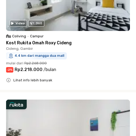
Video
360
Coliving
•
Campur
Kost Rukita Omah Roxy Cideng
Cideng, Gambir
4.4 km dari mangga dua mall
mulai dari
Rp2.268.000
Rp2.218.000
/
bulan
-
2
%
Lihat info lebih banyak
Close