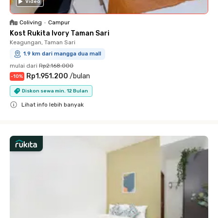
Video
Coliving
•
Campur
Kost Rukita Ivory Taman Sari
Keagungan, Taman Sari
1.9 km dari mangga dua mall
mulai dari
Rp2.168.000
Rp1.951.200
/
bulan
-
10
%
Diskon sewa min. 12 Bulan
Lihat info lebih banyak
Close