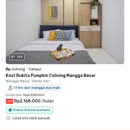
360
Coliving
•
Campur
Kost Rukita Pumpkin Coliving Mangga Besar
Mangga Besar, Taman Sari
1.1 km dari mangga dua mall
mulai dari
Rp2.318.000
Rp2.168.000
/
bulan
-
6
%
Diskon di bulan pertama
Lihat info lebih banyak
Close