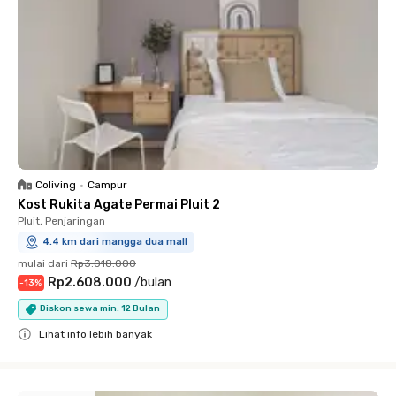
Coliving
•
Campur
Kost Rukita Agate Permai Pluit 2
Pluit, Penjaringan
4.4 km dari mangga dua mall
mulai dari
Rp3.018.000
Rp2.608.000
/
bulan
-
13
%
Diskon sewa min. 12 Bulan
Lihat info lebih banyak
Close