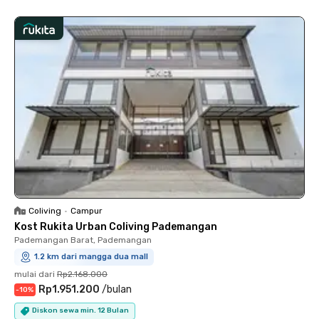
Coliving
•
Campur
Kost Rukita Urban Coliving Pademangan
Pademangan Barat, Pademangan
1.2 km dari mangga dua mall
mulai dari
Rp2.168.000
Rp1.951.200
/
bulan
-
10
%
Diskon sewa min. 12 Bulan