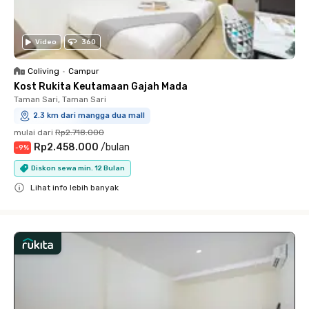
Video
360
Coliving
•
Campur
Kost Rukita Keutamaan Gajah Mada
Taman Sari, Taman Sari
2.3 km dari mangga dua mall
mulai dari
Rp2.718.000
Rp2.458.000
/
bulan
-
9
%
Diskon sewa min. 12 Bulan
Lihat info lebih banyak
Close