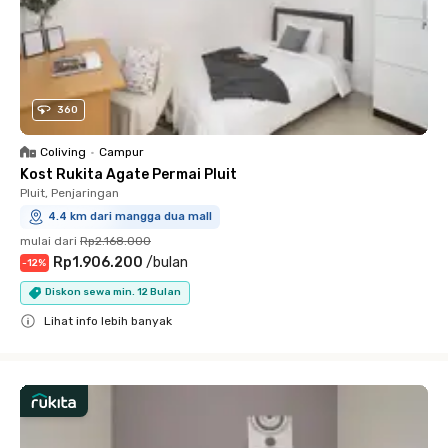
360
Coliving
•
Campur
Kost Rukita Agate Permai Pluit
Pluit, Penjaringan
4.4 km dari mangga dua mall
mulai dari
Rp2.168.000
Rp1.906.200
/
bulan
-
12
%
Diskon sewa min. 12 Bulan
Lihat info lebih banyak
Close