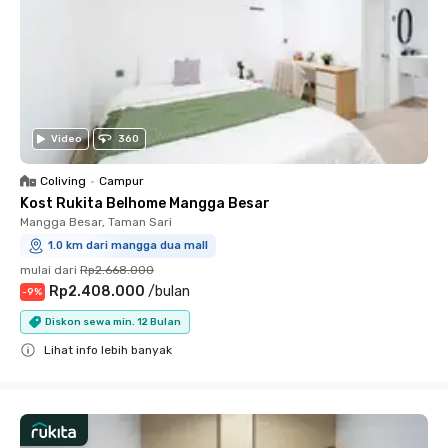
Video
360
Coliving
•
Campur
Kost Rukita Belhome Mangga Besar
Mangga Besar, Taman Sari
1.0 km dari mangga dua mall
mulai dari
Rp2.668.000
Rp2.408.000
/
bulan
-
9
%
Diskon sewa min. 12 Bulan
Lihat info lebih banyak
Close