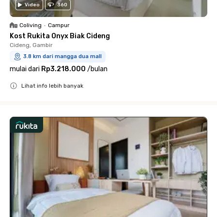
Video
360
Coliving
•
Campur
Kost Rukita Onyx Biak Cideng
Cideng, Gambir
3.8 km dari mangga dua mall
mulai dari
Rp3.218.000
/
bulan
Lihat info lebih banyak
Close