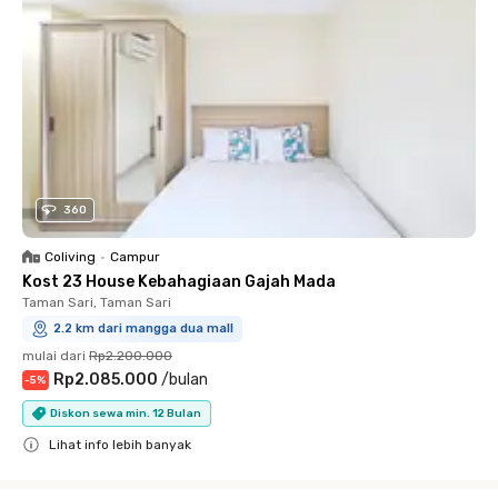
360
Coliving
•
Campur
Kost 23 House Kebahagiaan Gajah Mada
Taman Sari, Taman Sari
2.2 km dari mangga dua mall
mulai dari
Rp2.200.000
Rp2.085.000
/
bulan
-
5
%
Diskon sewa min. 12 Bulan
Lihat info lebih banyak
Close