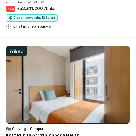
mulai dari
Rp2.668.000
Rp2.311.200
/
bulan
-
13
%
Diskon sewa min. 12 Bulan
Lihat info lebih banyak
Close
Coliving
•
Campur
Kost Rukita Arroza Mangga Besar