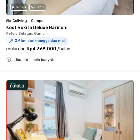
Video
360
Coliving
•
Campur
Kost Rukita Deluxe Harmoni
Petojo Selatan, Gambir
3.9 km dari mangga dua mall
mulai dari
Rp4.368.000
/
bulan
Lihat info lebih banyak
Close