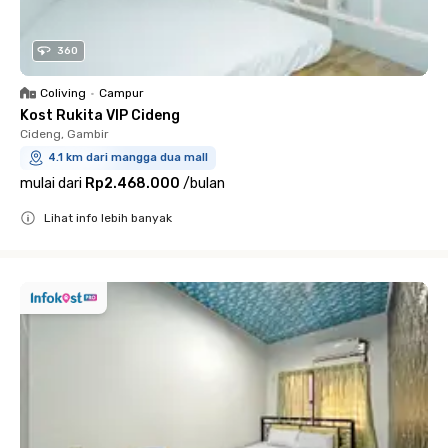
360
Coliving
•
Campur
Kost Rukita VIP Cideng
Cideng, Gambir
4.1 km dari mangga dua mall
mulai dari
Rp2.468.000
/
bulan
Lihat info lebih banyak
Close