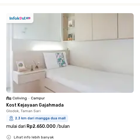
Close
Coliving
•
Campur
Kost Kejayaan Gajahmada
Glodok, Taman Sari
2.3 km dari mangga dua mall
mulai dari
Rp2.650.000
/
bulan
Lihat info lebih banyak