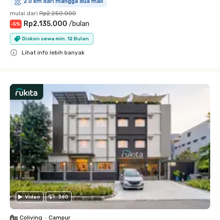
2.0 km dari mangga dua mall
mulai dari
Rp2.250.000
Rp2.135.000
/
bulan
-
5
%
Diskon sewa min. 12 Bulan
Lihat info lebih banyak
Close
Video
360
Coliving
•
Campur