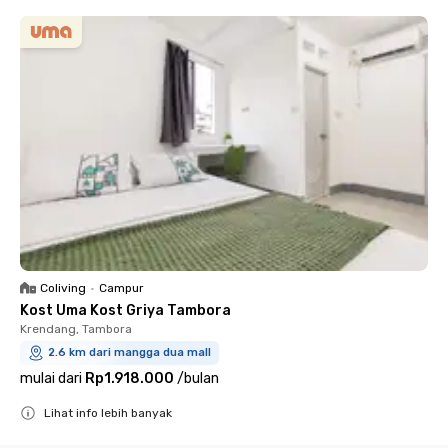
Coliving
•
Campur
Kost Uma Kost Griya Tambora
Krendang, Tambora
2.6 km dari mangga dua mall
mulai dari
Rp1.918.000
/
bulan
Lihat info lebih banyak
Close