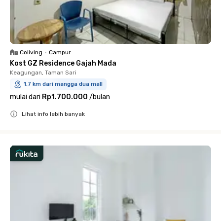
Coliving
•
Campur
Kost GZ Residence Gajah Mada
Keagungan, Taman Sari
1.7 km dari mangga dua mall
mulai dari
Rp1.700.000
/
bulan
Lihat info lebih banyak
Close