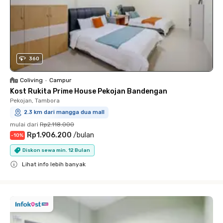
360
Coliving
•
Campur
Kost Rukita Prime House Pekojan Bandengan
Pekojan, Tambora
2.3 km dari mangga dua mall
mulai dari
Rp2.118.000
Rp1.906.200
/
bulan
-
10
%
Diskon sewa min. 12 Bulan
Lihat info lebih banyak
Close