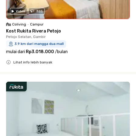
Video
360
Coliving
•
Campur
Kost Rukita Rivera Petojo
Petojo Selatan, Gambir
3.9 km dari mangga dua mall
mulai dari
Rp3.018.000
/
bulan
Lihat info lebih banyak
Close