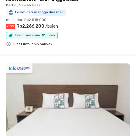
Kartini, Sawah Besar
1.6 km dari mangga dua mall
mulai dari
Rp2.518.000
Rp2.266.200
/
bulan
-
10
%
Diskon sewa min. 12 Bulan
Lihat info lebih banyak
Close