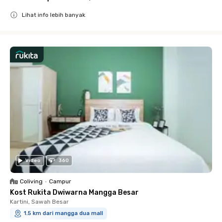
Lihat info lebih banyak
Close
Video
360
Coliving
•
Campur
Kost Rukita Dwiwarna Mangga Besar
Kartini, Sawah Besar
1.5 km dari mangga dua mall