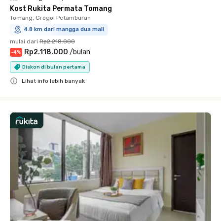
Kost Rukita Permata Tomang
Tomang, Grogol Petamburan
4.8 km dari mangga dua mall
mulai dari
Rp2.218.000
Rp2.118.000
/
bulan
-
4
%
Diskon di bulan pertama
Lihat info lebih banyak
Close