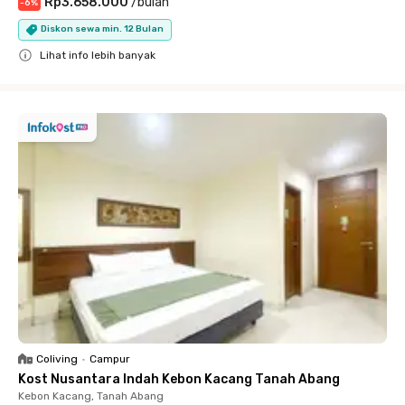
Rp3.658.000
/
bulan
-
6
%
Diskon sewa min. 12 Bulan
Lihat info lebih banyak
Close
Coliving
•
Campur
Kost Nusantara Indah Kebon Kacang Tanah Abang
Kebon Kacang, Tanah Abang