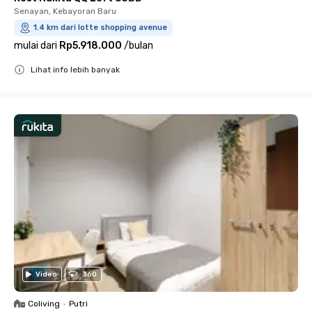
Senayan, Kebayoran Baru
1.4 km dari lotte shopping avenue
mulai dari
Rp5.918.000
/
bulan
Lihat info lebih banyak
Close
Video
360
Coliving
•
Putri