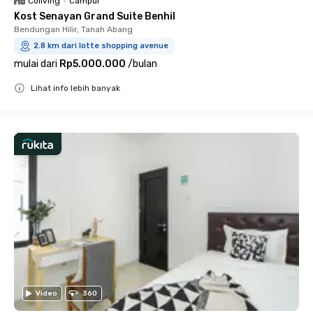
Coliving
•
Campur
Kost Senayan Grand Suite Benhil
Bendungan Hilir, Tanah Abang
2.8 km dari lotte shopping avenue
mulai dari
Rp5.000.000
/
bulan
Lihat info lebih banyak
Close
Video
360