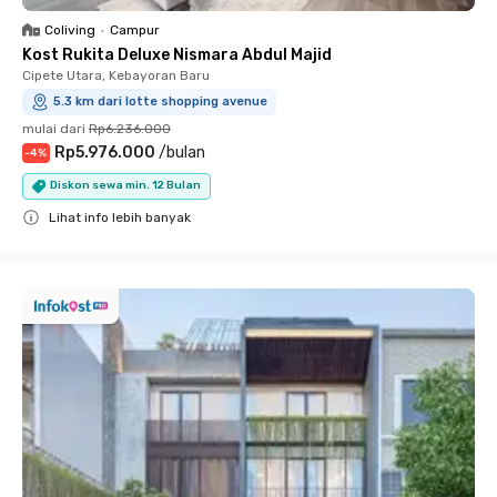
Coliving
•
Campur
Kost Rukita Deluxe Nismara Abdul Majid
Cipete Utara, Kebayoran Baru
5.3 km dari lotte shopping avenue
mulai dari
Rp6.236.000
Rp5.976.000
/
bulan
-
4
%
Diskon sewa min. 12 Bulan
Lihat info lebih banyak
Close