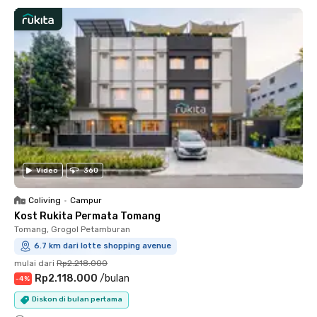
Video
360
Coliving
•
Campur
Kost Rukita Permata Tomang
Tomang, Grogol Petamburan
6.7 km dari lotte shopping avenue
mulai dari
Rp2.218.000
Rp2.118.000
/
bulan
-
4
%
Diskon di bulan pertama