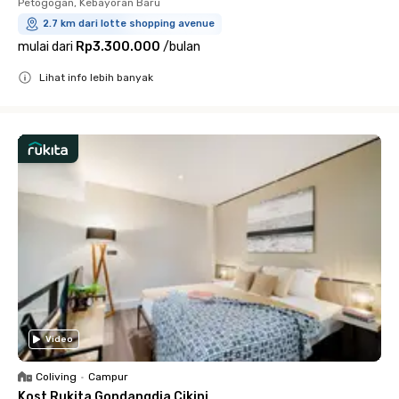
Petogogan, Kebayoran Baru
2.7 km dari lotte shopping avenue
mulai dari
Rp3.300.000
/
bulan
Lihat info lebih banyak
Close
Video
Coliving
•
Campur
Kost Rukita Gondangdia Cikini