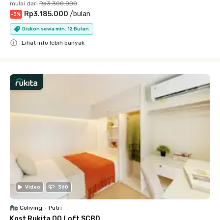
mulai dari
Rp3.300.000
Rp3.185.000
/
bulan
-
3
%
Diskon sewa min. 12 Bulan
Lihat info lebih banyak
Close
Video
360
Coliving
•
Putri
Kost Rukita QQ Loft SCBD