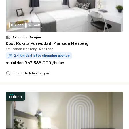
Video
360
Coliving
•
Campur
Kost Rukita Purwodadi Mansion Menteng
Kelurahan Menteng, Menteng
2.4 km dari lotte shopping avenue
mulai dari
Rp3.568.000
/
bulan
Lihat info lebih banyak
Close