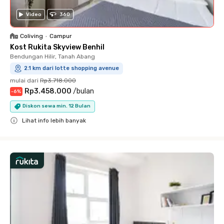
Video
360
Coliving
•
Campur
Kost Rukita Skyview Benhil
Bendungan Hilir, Tanah Abang
2.1 km dari lotte shopping avenue
mulai dari
Rp3.718.000
Rp3.458.000
/
bulan
-
6
%
Diskon sewa min. 12 Bulan
Lihat info lebih banyak
Close