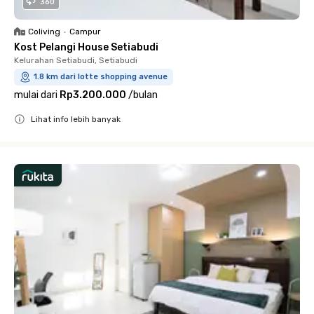
360
Coliving
•
Campur
Kost Pelangi House Setiabudi
Kelurahan Setiabudi, Setiabudi
1.8 km dari lotte shopping avenue
mulai dari
Rp3.200.000
/
bulan
Lihat info lebih banyak
Close