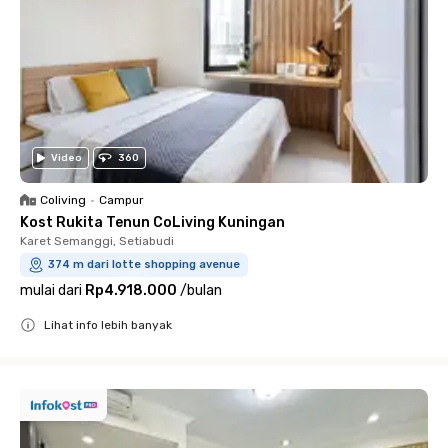
Video
360
Coliving
•
Campur
Kost Rukita Tenun CoLiving Kuningan
Karet Semanggi, Setiabudi
374 m dari lotte shopping avenue
mulai dari
Rp4.918.000
/
bulan
Lihat info lebih banyak
Close