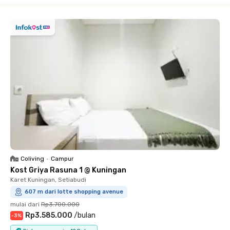
Coliving
•
Campur
Kost Griya Rasuna 1 @ Kuningan
Karet Kuningan, Setiabudi
607 m dari lotte shopping avenue
mulai dari
Rp3.700.000
Rp3.585.000
/
bulan
-
3
%