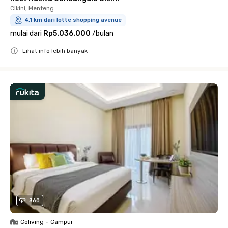
Cikini, Menteng
4.1 km dari lotte shopping avenue
mulai dari
Rp5.036.000
/
bulan
Lihat info lebih banyak
Close
360
Coliving
•
Campur