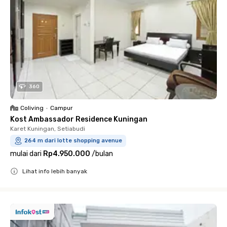
360
Coliving
•
Campur
Kost Ambassador Residence Kuningan
Karet Kuningan, Setiabudi
264 m dari lotte shopping avenue
mulai dari
Rp4.950.000
/
bulan
Lihat info lebih banyak
Close