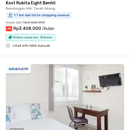
Kost Rukita Eight Benhil
Bendungan Hilir, Tanah Abang
1.7 km dari lotte shopping avenue
mulai dari
Rp3.668.000
Rp3.408.000
/
bulan
-
7
%
Diskon sewa min. 12 Bulan
Lihat info lebih banyak
Close