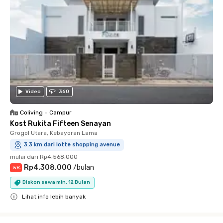
Video
360
Coliving
•
Campur
Kost Rukita Fifteen Senayan
Grogol Utara, Kebayoran Lama
3.3 km dari lotte shopping avenue
mulai dari
Rp4.568.000
Rp4.308.000
/
bulan
-
5
%
Diskon sewa min. 12 Bulan
Lihat info lebih banyak
Close