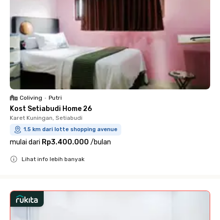
Coliving
•
Putri
Kost Setiabudi Home 26
Karet Kuningan, Setiabudi
1.5 km dari lotte shopping avenue
mulai dari
Rp3.400.000
/
bulan
Lihat info lebih banyak
Close