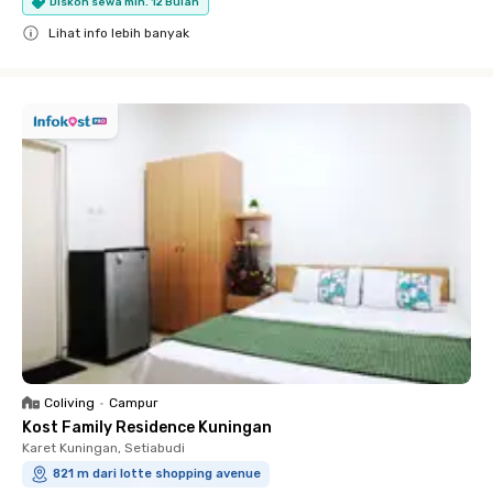
Diskon sewa min. 12 Bulan
Lihat info lebih banyak
Close
Coliving
•
Campur
Kost Family Residence Kuningan
Karet Kuningan, Setiabudi
821 m dari lotte shopping avenue