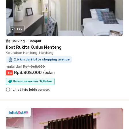
360
Coliving
•
Campur
Kost Rukita Kudus Menteng
Kelurahan Menteng, Menteng
2.6 km dari lotte shopping avenue
mulai dari
Rp4.068.000
Rp3.808.000
/
bulan
-
6
%
Diskon sewa min. 12 Bulan
Lihat info lebih banyak
Close