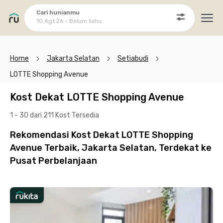
Cari hunianmu
10 Agt 26 - Belum tahu
Ope
Home
Jakarta Selatan
Setiabudi
LOTTE Shopping Avenue
Kost Dekat LOTTE Shopping Avenue
1 - 30 dari 211 Kost
Tersedia
Rekomendasi Kost Dekat LOTTE Shopping
Avenue Terbaik, Jakarta Selatan, Terdekat ke
Pusat Perbelanjaan