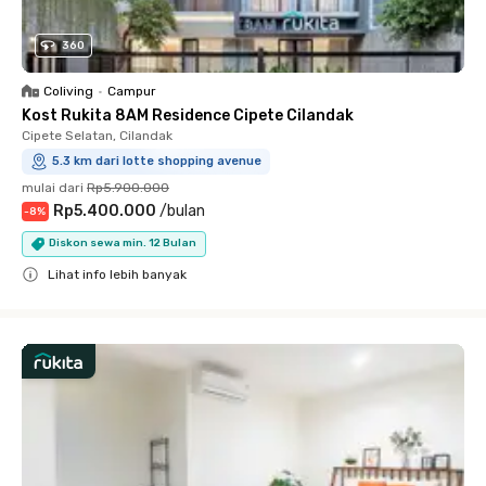
360
Coliving
•
Campur
Kost Rukita 8AM Residence Cipete Cilandak
Cipete Selatan, Cilandak
5.3 km dari lotte shopping avenue
mulai dari
Rp5.900.000
Rp5.400.000
/
bulan
-
8
%
Diskon sewa min. 12 Bulan
Lihat info lebih banyak
Close