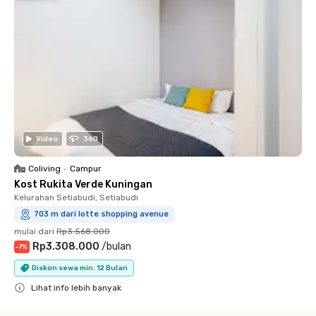
Video
360
Coliving
•
Campur
Kost Rukita Verde Kuningan
Kelurahan Setiabudi, Setiabudi
703 m dari lotte shopping avenue
mulai dari
Rp3.568.000
Rp3.308.000
/
bulan
-
7
%
Diskon sewa min. 12 Bulan
Lihat info lebih banyak
Close