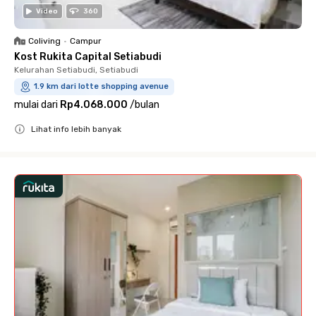
Video
360
Coliving
•
Campur
Kost Rukita Capital Setiabudi
Kelurahan Setiabudi, Setiabudi
1.9 km dari lotte shopping avenue
mulai dari
Rp4.068.000
/
bulan
Lihat info lebih banyak
Close