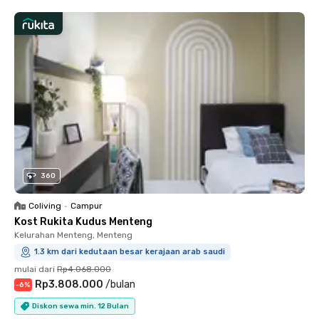
360
Coliving
•
Campur
Kost Rukita Kudus Menteng
Kelurahan Menteng, Menteng
1.3 km dari kedutaan besar kerajaan arab saudi
mulai dari
Rp4.068.000
Rp3.808.000
/
bulan
-
6
%
Diskon sewa min. 12 Bulan