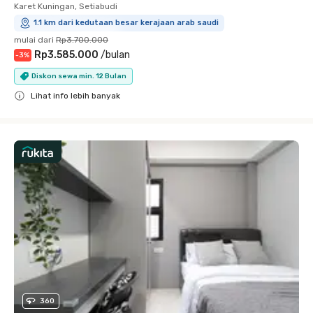
Karet Kuningan, Setiabudi
1.1 km dari kedutaan besar kerajaan arab saudi
mulai dari
Rp3.700.000
Rp3.585.000
/
bulan
-
3
%
Diskon sewa min. 12 Bulan
Lihat info lebih banyak
Close
360