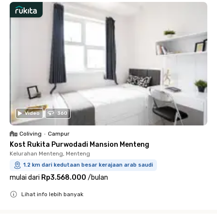
Video
360
Coliving
•
Campur
Kost Rukita Purwodadi Mansion Menteng
Kelurahan Menteng, Menteng
1.2 km dari kedutaan besar kerajaan arab saudi
mulai dari
Rp3.568.000
/
bulan
Lihat info lebih banyak
Close