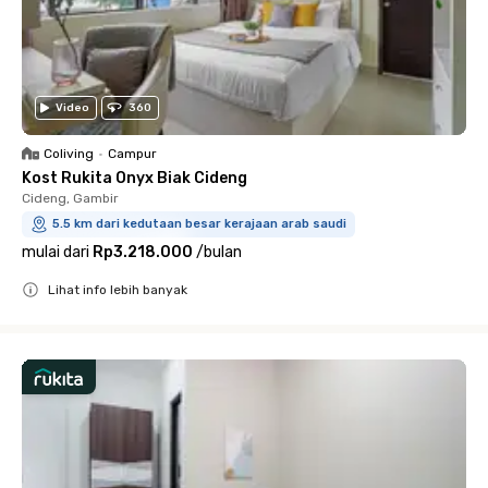
Video
360
Coliving
•
Campur
Kost Rukita Onyx Biak Cideng
Cideng, Gambir
5.5 km dari kedutaan besar kerajaan arab saudi
mulai dari
Rp3.218.000
/
bulan
Lihat info lebih banyak
Close