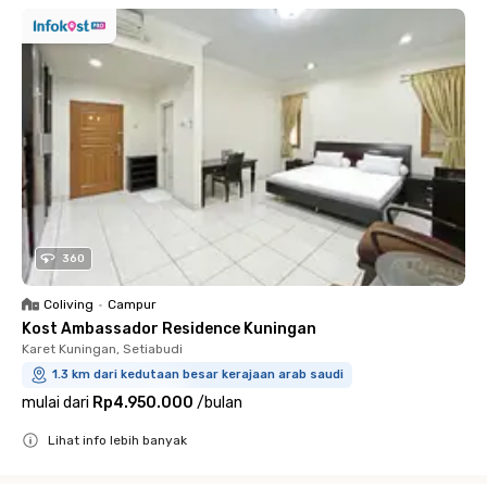
360
Coliving
•
Campur
Kost Ambassador Residence Kuningan
Karet Kuningan, Setiabudi
1.3 km dari kedutaan besar kerajaan arab saudi
mulai dari
Rp4.950.000
/
bulan
Lihat info lebih banyak
Close