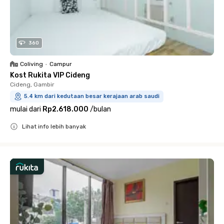
360
Coliving
•
Campur
Kost Rukita VIP Cideng
Cideng, Gambir
5.4 km dari kedutaan besar kerajaan arab saudi
mulai dari
Rp2.618.000
/
bulan
Lihat info lebih banyak
Close