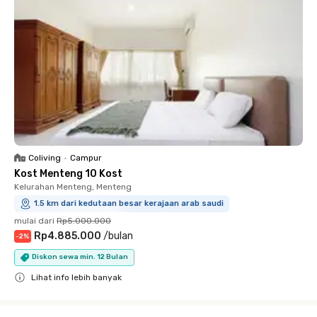
Coliving
•
Campur
Kost Menteng 10 Kost
Kelurahan Menteng, Menteng
1.5 km dari kedutaan besar kerajaan arab saudi
mulai dari
Rp5.000.000
Rp4.885.000
/
bulan
-
2
%
Diskon sewa min. 12 Bulan
Lihat info lebih banyak
Close