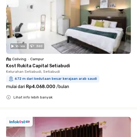
Video
360
Coliving
•
Campur
Kost Rukita Capital Setiabudi
Kelurahan Setiabudi, Setiabudi
672 m dari kedutaan besar kerajaan arab saudi
mulai dari
Rp4.068.000
/
bulan
Lihat info lebih banyak
Close