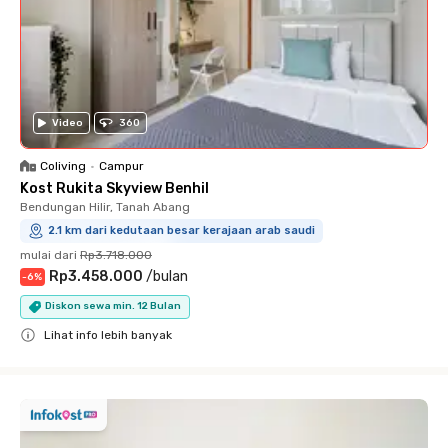
Video
360
Coliving
•
Campur
Kost Rukita Skyview Benhil
Bendungan Hilir, Tanah Abang
2.1 km dari kedutaan besar kerajaan arab saudi
mulai dari
Rp3.718.000
Rp3.458.000
/
bulan
-
6
%
Diskon sewa min. 12 Bulan
Lihat info lebih banyak
Close