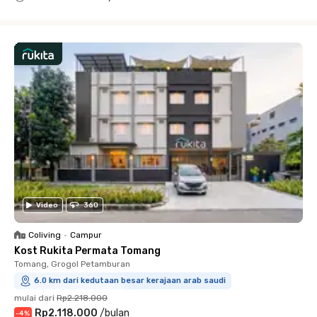
Close
Video
360
Coliving
•
Campur
Kost Rukita Permata Tomang
Tomang, Grogol Petamburan
6.0 km dari kedutaan besar kerajaan arab saudi
mulai dari
Rp2.218.000
Rp2.118.000
/
bulan
-
4
%