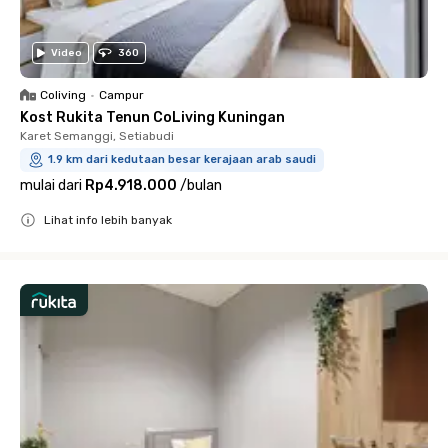
Video
360
Coliving
•
Campur
Kost Rukita Tenun CoLiving Kuningan
Karet Semanggi, Setiabudi
1.9 km dari kedutaan besar kerajaan arab saudi
mulai dari
Rp4.918.000
/
bulan
Lihat info lebih banyak
Close