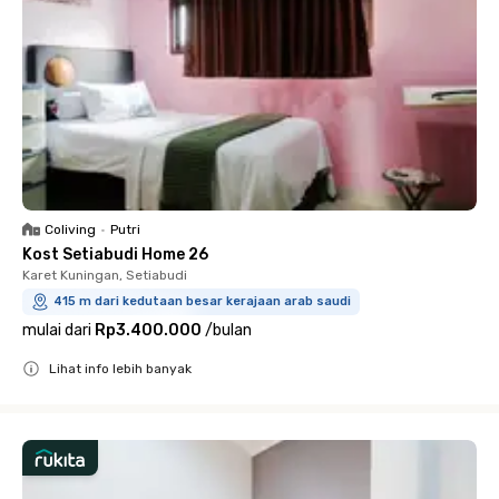
Coliving
•
Putri
Kost Setiabudi Home 26
Karet Kuningan, Setiabudi
415 m dari kedutaan besar kerajaan arab saudi
mulai dari
Rp3.400.000
/
bulan
Lihat info lebih banyak
Close