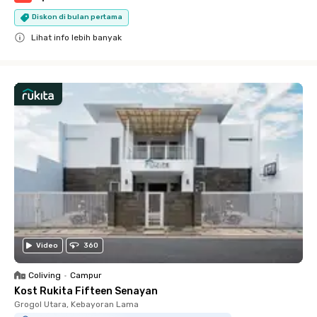
Diskon di bulan pertama
Lihat info lebih banyak
Close
Video
360
Coliving
•
Campur
Kost Rukita Fifteen Senayan
Grogol Utara, Kebayoran Lama