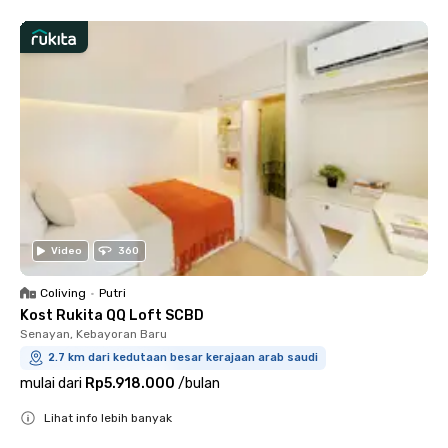
Video
360
Coliving
•
Putri
Kost Rukita QQ Loft SCBD
Senayan, Kebayoran Baru
2.7 km dari kedutaan besar kerajaan arab saudi
mulai dari
Rp5.918.000
/
bulan
Lihat info lebih banyak
Close