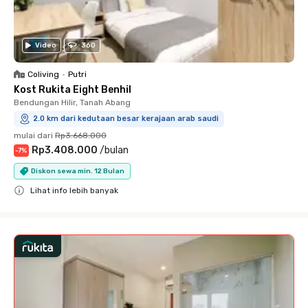
Video
360
Coliving
•
Putri
Kost Rukita Eight Benhil
Bendungan Hilir, Tanah Abang
2.0 km dari kedutaan besar kerajaan arab saudi
mulai dari
Rp3.668.000
Rp3.408.000
/
bulan
-
7
%
Diskon sewa min. 12 Bulan
Lihat info lebih banyak
Close