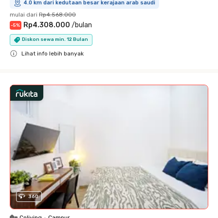
4.0 km dari kedutaan besar kerajaan arab saudi
mulai dari
Rp4.568.000
Rp4.308.000
/
bulan
-
5
%
Diskon sewa min. 12 Bulan
Lihat info lebih banyak
Close
360
Coliving
•
Campur