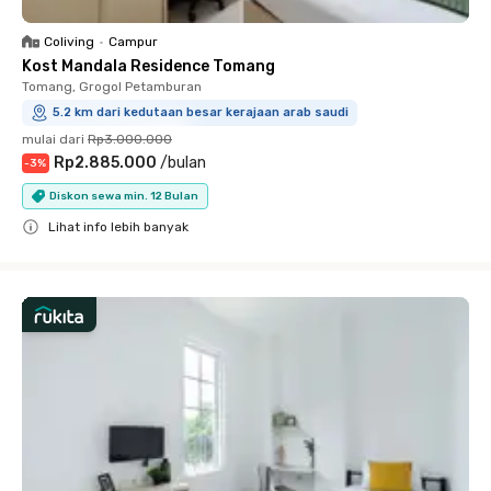
Coliving
•
Campur
Kost Mandala Residence Tomang
Tomang, Grogol Petamburan
5.2 km dari kedutaan besar kerajaan arab saudi
mulai dari
Rp3.000.000
Rp2.885.000
/
bulan
-
3
%
Diskon sewa min. 12 Bulan
Lihat info lebih banyak
Close