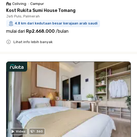
Coliving
•
Campur
Kost Rukita Sumi House Tomang
Jati Pulo, Palmerah
4.8 km dari kedutaan besar kerajaan arab saudi
mulai dari
Rp2.668.000
/
bulan
Lihat info lebih banyak
Close
Video
360