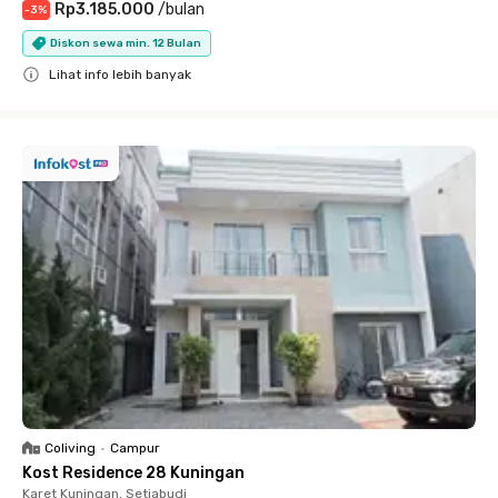
Rp3.185.000
/
bulan
-
3
%
Diskon sewa min. 12 Bulan
Lihat info lebih banyak
Close
Coliving
•
Campur
Kost Residence 28 Kuningan
Karet Kuningan, Setiabudi