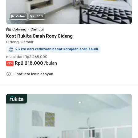
Video
360
Coliving
•
Campur
Kost Rukita Omah Roxy Cideng
Cideng, Gambir
5.3 km dari kedutaan besar kerajaan arab saudi
mulai dari
Rp2.268.000
Rp2.218.000
/
bulan
-
2
%
Lihat info lebih banyak
Close