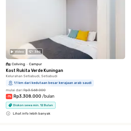
Video
360
Coliving
•
Campur
Kost Rukita Verde Kuningan
Kelurahan Setiabudi, Setiabudi
1.1 km dari kedutaan besar kerajaan arab saudi
mulai dari
Rp3.568.000
Rp3.308.000
/
bulan
-
7
%
Diskon sewa min. 12 Bulan
Lihat info lebih banyak
Close