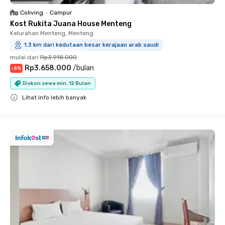
Coliving
•
Campur
Kost Rukita Juana House Menteng
Kelurahan Menteng, Menteng
1.3 km dari kedutaan besar kerajaan arab saudi
mulai dari
Rp3.918.000
Rp3.658.000
/
bulan
-
6
%
Diskon sewa min. 12 Bulan
Lihat info lebih banyak
Close