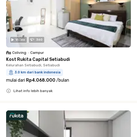
Video
360
Coliving
•
Campur
Kost Rukita Capital Setiabudi
Kelurahan Setiabudi, Setiabudi
3.0 km dari bank indonesia
mulai dari
Rp4.068.000
/
bulan
Lihat info lebih banyak
Close