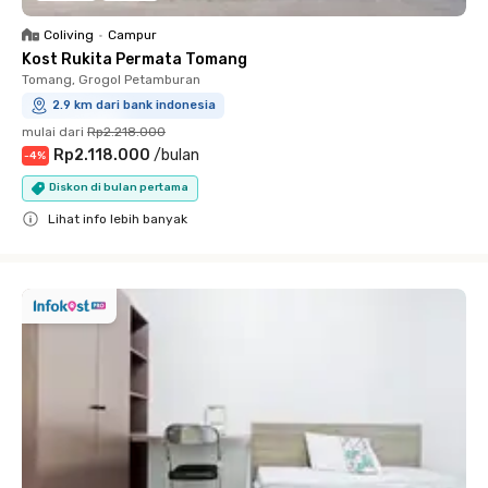
Coliving
•
Campur
Kost Rukita Permata Tomang
Tomang, Grogol Petamburan
2.9 km dari bank indonesia
mulai dari
Rp2.218.000
Rp2.118.000
/
bulan
-
4
%
Diskon di bulan pertama
Lihat info lebih banyak
Close