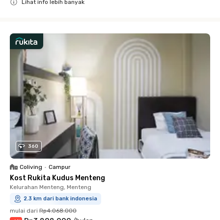
Lihat info lebih banyak
Close
360
Coliving
•
Campur
Kost Rukita Kudus Menteng
Kelurahan Menteng, Menteng
2.3 km dari bank indonesia
mulai dari
Rp4.068.000