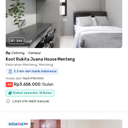
360
Coliving
•
Campur
Kost Rukita Juana House Menteng
Kelurahan Menteng, Menteng
2.3 km dari bank indonesia
mulai dari
Rp3.918.000
Rp3.658.000
/
bulan
-
6
%
Diskon sewa min. 12 Bulan
Lihat info lebih banyak
Close