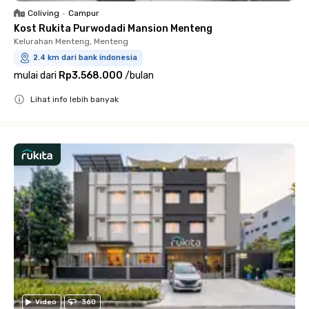
Coliving
•
Campur
Kost Rukita Purwodadi Mansion Menteng
Kelurahan Menteng, Menteng
2.4 km dari bank indonesia
mulai dari
Rp3.568.000
/
bulan
Lihat info lebih banyak
Close
Video
360