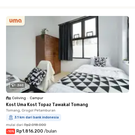
Close
360
Coliving
•
Campur
Kost Uma Kost Topaz Tawakal Tomang
Tomang, Grogol Petamburan
3.1 km dari bank indonesia
mulai dari
Rp2.018.000
Rp1.816.200
/
bulan
-
10
%