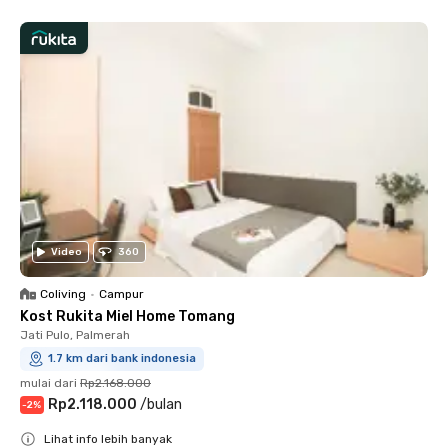
Video
360
Coliving
•
Campur
Kost Rukita Miel Home Tomang
Jati Pulo, Palmerah
1.7 km dari bank indonesia
mulai dari
Rp2.168.000
Rp2.118.000
/
bulan
-
2
%
Lihat info lebih banyak