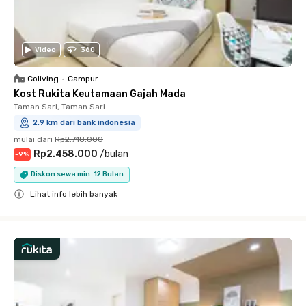
Video
360
Coliving
•
Campur
Kost Rukita Keutamaan Gajah Mada
Taman Sari, Taman Sari
2.9 km dari bank indonesia
mulai dari
Rp2.718.000
Rp2.458.000
/
bulan
-
9
%
Diskon sewa min. 12 Bulan
Lihat info lebih banyak
Close