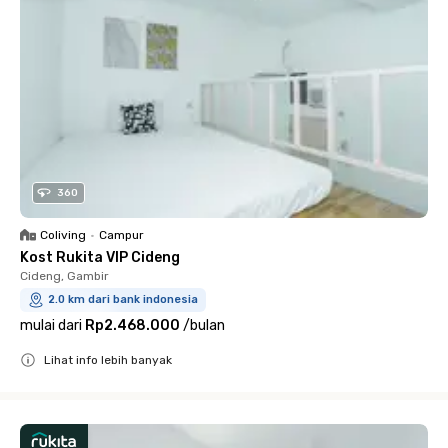
360
Coliving
•
Campur
Kost Rukita VIP Cideng
Cideng, Gambir
2.0 km dari bank indonesia
mulai dari
Rp2.468.000
/
bulan
Lihat info lebih banyak
Close