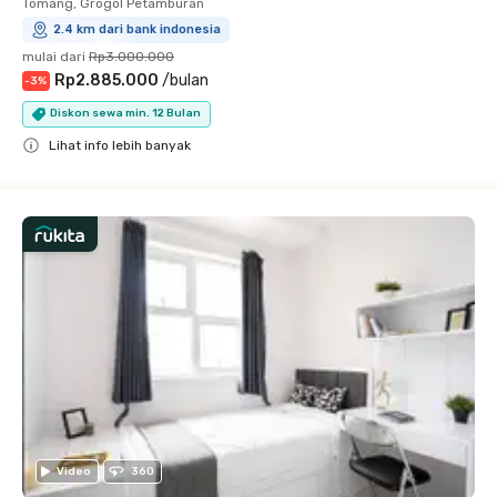
Tomang, Grogol Petamburan
2.4 km dari bank indonesia
mulai dari
Rp3.000.000
Rp2.885.000
/
bulan
-
3
%
Diskon sewa min. 12 Bulan
Lihat info lebih banyak
Close
Video
360