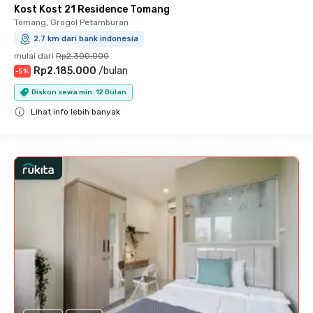
Kost Kost 21 Residence Tomang
Tomang, Grogol Petamburan
2.7 km dari bank indonesia
mulai dari
Rp2.300.000
Rp2.185.000
/
bulan
-
5
%
Diskon sewa min. 12 Bulan
Lihat info lebih banyak
Close