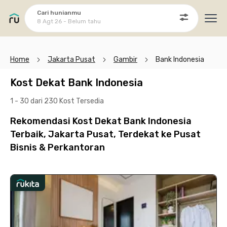
Cari hunianmu
8 Agt 26 - Belum tahu
Ope
Home
Jakarta Pusat
Gambir
Bank Indonesia
Kost Dekat Bank Indonesia
1 - 30 dari 230 Kost
Tersedia
Rekomendasi Kost Dekat Bank Indonesia
Terbaik, Jakarta Pusat, Terdekat ke Pusat
Bisnis & Perkantoran