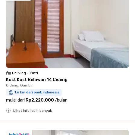
Coliving
•
Putri
Kost Kost Belawan 14 Cideng
Cideng, Gambir
1.6 km dari bank indonesia
mulai dari
Rp2.220.000
/
bulan
Lihat info lebih banyak
Close