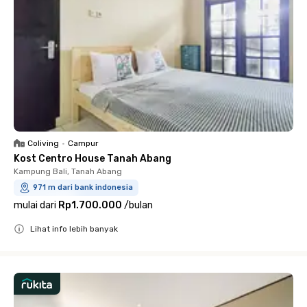
Coliving
•
Campur
Kost Centro House Tanah Abang
Kampung Bali, Tanah Abang
971 m dari bank indonesia
mulai dari
Rp1.700.000
/
bulan
Lihat info lebih banyak
Close