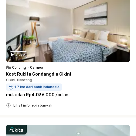
Video
Coliving
•
Campur
Kost Rukita Gondangdia Cikini
Cikini, Menteng
1.7 km dari bank indonesia
mulai dari
Rp4.036.000
/
bulan
Lihat info lebih banyak
Close