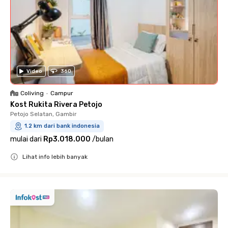
Video
360
Coliving
•
Campur
Kost Rukita Rivera Petojo
Petojo Selatan, Gambir
1.2 km dari bank indonesia
mulai dari
Rp3.018.000
/
bulan
Lihat info lebih banyak
Close