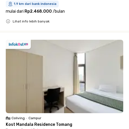
1.9 km dari bank indonesia
mulai dari
Rp2.468.000
/
bulan
Lihat info lebih banyak
Close
Coliving
•
Campur
Kost Mandala Residence Tomang