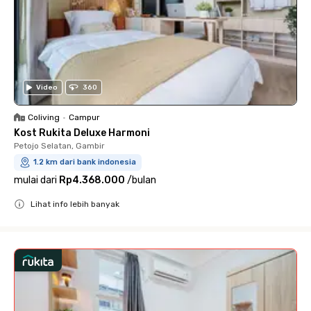
Video
360
Coliving
•
Campur
Kost Rukita Deluxe Harmoni
Petojo Selatan, Gambir
1.2 km dari bank indonesia
mulai dari
Rp4.368.000
/
bulan
Lihat info lebih banyak
Close