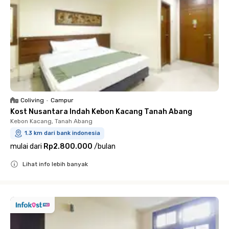
Coliving
•
Campur
Kost Nusantara Indah Kebon Kacang Tanah Abang
Kebon Kacang, Tanah Abang
1.3 km dari bank indonesia
mulai dari
Rp2.800.000
/
bulan
Lihat info lebih banyak
Close