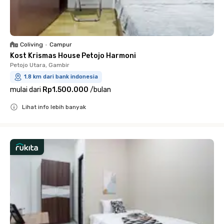
Coliving
•
Campur
Kost Krismas House Petojo Harmoni
Petojo Utara, Gambir
1.8 km dari bank indonesia
mulai dari
Rp1.500.000
/
bulan
Lihat info lebih banyak
Close