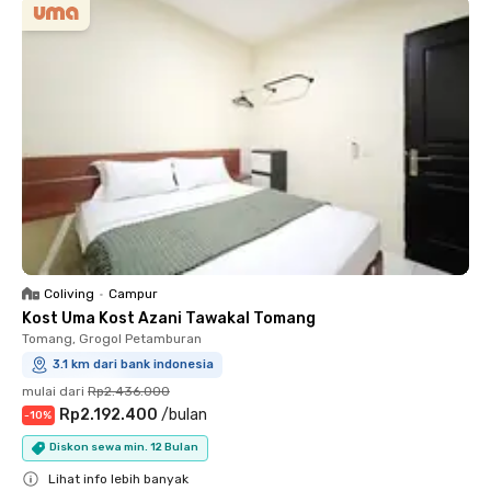
Coliving
•
Campur
Kost Uma Kost Azani Tawakal Tomang
Tomang, Grogol Petamburan
3.1 km dari bank indonesia
mulai dari
Rp2.436.000
Rp2.192.400
/
bulan
-
10
%
Diskon sewa min. 12 Bulan
Lihat info lebih banyak