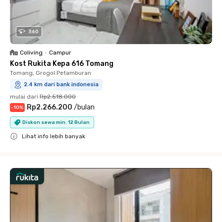
360
Coliving
•
Campur
Kost Rukita Kepa 616 Tomang
Tomang, Grogol Petamburan
2.4 km dari bank indonesia
mulai dari
Rp2.518.000
Rp2.266.200
/
bulan
-
10
%
Diskon sewa min. 12 Bulan
Lihat info lebih banyak
Close