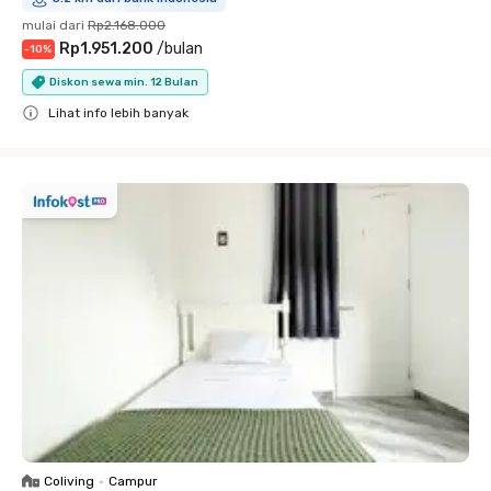
mulai dari
Rp2.168.000
Rp1.951.200
/
bulan
-
10
%
Diskon sewa min. 12 Bulan
Lihat info lebih banyak
Close
Coliving
•
Campur