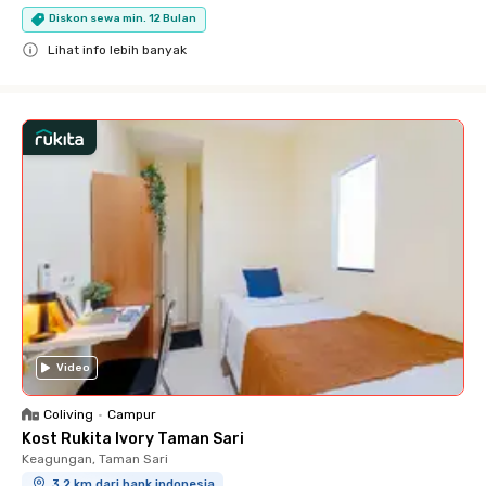
Diskon sewa min. 12 Bulan
Lihat info lebih banyak
Close
Video
Coliving
•
Campur
Kost Rukita Ivory Taman Sari
Keagungan, Taman Sari
3.2 km dari bank indonesia