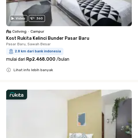
Video
360
Coliving
•
Campur
Kost Rukita Kelinci Bunder Pasar Baru
Pasar Baru, Sawah Besar
2.8 km dari bank indonesia
mulai dari
Rp2.468.000
/
bulan
Lihat info lebih banyak
Close