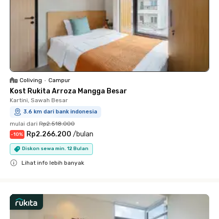
Coliving
•
Campur
Kost Rukita Arroza Mangga Besar
Kartini, Sawah Besar
3.6 km dari bank indonesia
mulai dari
Rp2.518.000
Rp2.266.200
/
bulan
-
10
%
Diskon sewa min. 12 Bulan
Lihat info lebih banyak
Close