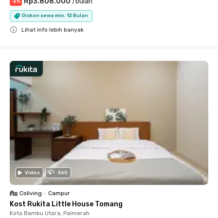
Rp3.808.000
/
bulan
-
6
%
Diskon sewa min. 12 Bulan
Lihat info lebih banyak
Close
Video
360
Coliving
•
Campur
Kost Rukita Little House Tomang
Kota Bambu Utara, Palmerah