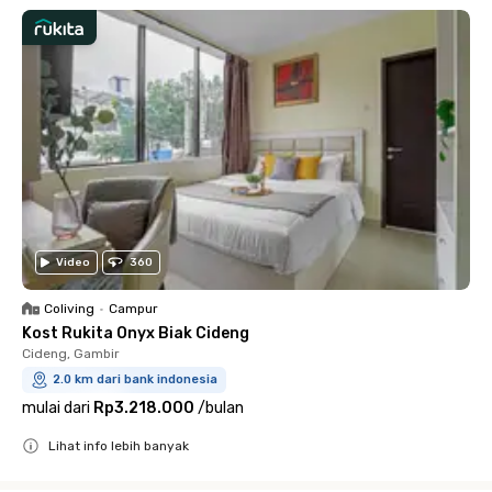
Video
360
Coliving
•
Campur
Kost Rukita Onyx Biak Cideng
Cideng, Gambir
2.0 km dari bank indonesia
mulai dari
Rp3.218.000
/
bulan
Lihat info lebih banyak
Close