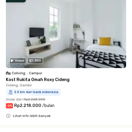
Video
360
Coliving
•
Campur
Kost Rukita Omah Roxy Cideng
Cideng, Gambir
2.0 km dari bank indonesia
mulai dari
Rp2.268.000
Rp2.218.000
/
bulan
-
2
%
Lihat info lebih banyak
Close