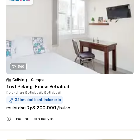
360
Coliving
•
Campur
Kost Pelangi House Setiabudi
Kelurahan Setiabudi, Setiabudi
3.1 km dari bank indonesia
mulai dari
Rp3.200.000
/
bulan
Lihat info lebih banyak
Close