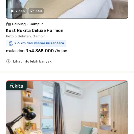
Video
360
Coliving
•
Campur
Kost Rukita Deluxe Harmoni
Petojo Selatan, Gambir
2.6 km dari wisma nusantara
mulai dari
Rp4.368.000
/
bulan
Lihat info lebih banyak
Close