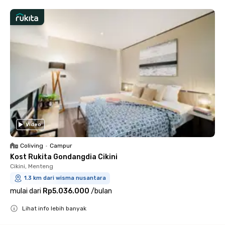
Video
Coliving
•
Campur
Kost Rukita Gondangdia Cikini
Cikini, Menteng
1.3 km dari wisma nusantara
mulai dari
Rp5.036.000
/
bulan
Lihat info lebih banyak
Close