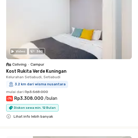
Video
360
Coliving
•
Campur
Kost Rukita Verde Kuningan
Kelurahan Setiabudi, Setiabudi
3.2 km dari wisma nusantara
mulai dari
Rp3.568.000
Rp3.308.000
/
bulan
-
7
%
Diskon sewa min. 12 Bulan
Lihat info lebih banyak
Close