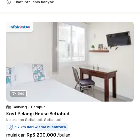
Lihat info lebih banyak
Close
360
Coliving
•
Campur
Kost Pelangi House Setiabudi
Kelurahan Setiabudi, Setiabudi
1.7 km dari wisma nusantara
mulai dari
Rp3.200.000
/
bulan