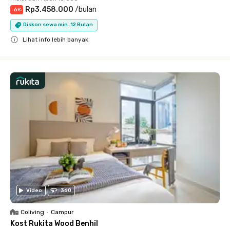
Rp3.458.000
/
bulan
-
6
%
Diskon sewa min. 12 Bulan
Lihat info lebih banyak
Close
Video
360
Coliving
•
Campur
Kost Rukita Wood Benhil