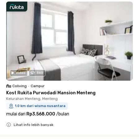
Video
360
Coliving
•
Campur
Kost Rukita Purwodadi Mansion Menteng
Kelurahan Menteng, Menteng
1.0 km dari wisma nusantara
mulai dari
Rp3.568.000
/
bulan
Lihat info lebih banyak
Close