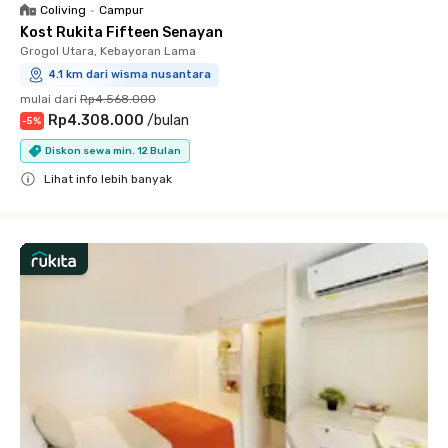
Coliving
•
Campur
Kost Rukita Fifteen Senayan
Grogol Utara, Kebayoran Lama
4.1 km dari wisma nusantara
mulai dari
Rp4.568.000
Rp4.308.000
/
bulan
-
5
%
Diskon sewa min. 12 Bulan
Lihat info lebih banyak
Close