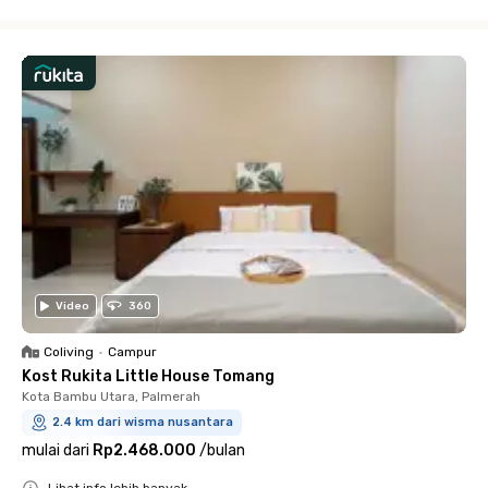
Close
Video
360
Coliving
•
Campur
Kost Rukita Little House Tomang
Kota Bambu Utara, Palmerah
2.4 km dari wisma nusantara
mulai dari
Rp2.468.000
/
bulan