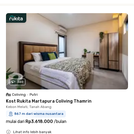
Close
360
Coliving
•
Putri
Kost Rukita Martapura Coliving Thamrin
Kebon Melati, Tanah Abang
867 m dari wisma nusantara
mulai dari
Rp3.618.000
/
bulan
Lihat info lebih banyak