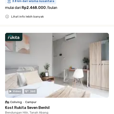
3.8 km dari wisma nusantara
mulai dari
Rp2.468.000
/
bulan
Lihat info lebih banyak
Close
Video
360
Coliving
•
Campur
Kost Rukita Seven Benhil
Bendungan Hilir, Tanah Abang