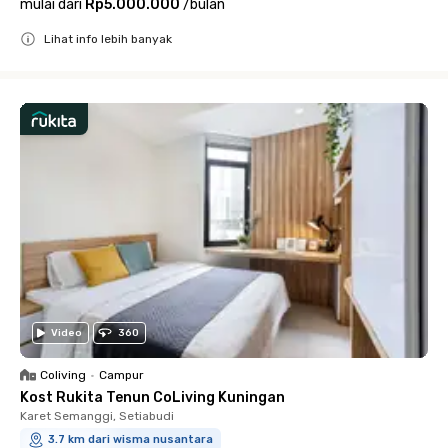
mulai dari
Rp5.000.000
/
bulan
Lihat info lebih banyak
Close
Video
360
Coliving
•
Campur
Kost Rukita Tenun CoLiving Kuningan
Karet Semanggi, Setiabudi
3.7 km dari wisma nusantara