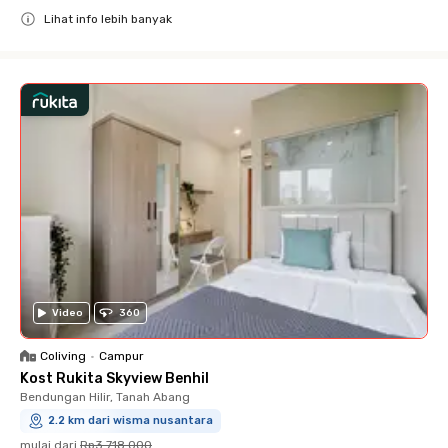
Lihat info lebih banyak
Close
Video
360
Coliving
•
Campur
Kost Rukita Skyview Benhil
Bendungan Hilir, Tanah Abang
2.2 km dari wisma nusantara
mulai dari
Rp3.718.000