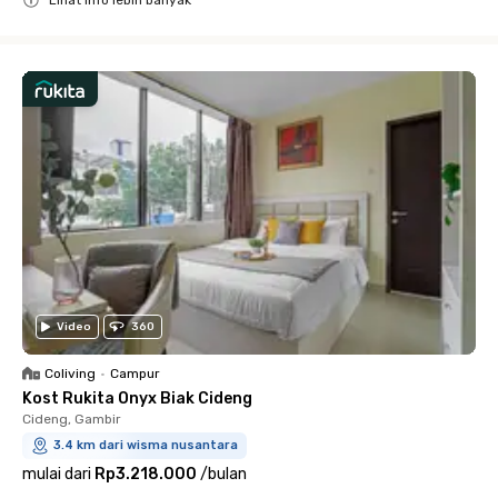
Lihat info lebih banyak
Close
Video
360
Coliving
•
Campur
Kost Rukita Onyx Biak Cideng
Cideng, Gambir
3.4 km dari wisma nusantara
mulai dari
Rp3.218.000
/
bulan