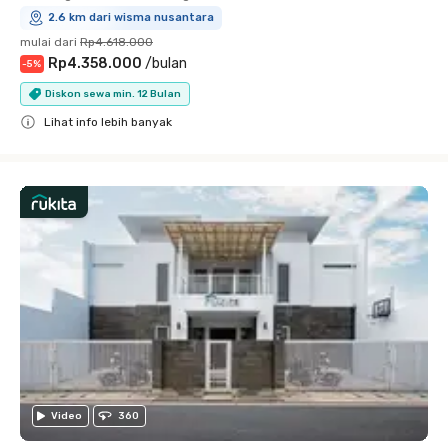
2.6 km dari wisma nusantara
mulai dari
Rp4.618.000
Rp4.358.000
/
bulan
-
5
%
Diskon sewa min. 12 Bulan
Lihat info lebih banyak
Close
Video
360