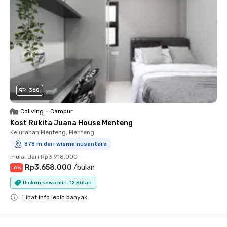
360
Coliving
•
Campur
Kost Rukita Juana House Menteng
Kelurahan Menteng, Menteng
878 m dari wisma nusantara
mulai dari
Rp3.918.000
Rp3.658.000
/
bulan
-
6
%
Diskon sewa min. 12 Bulan
Lihat info lebih banyak
Close