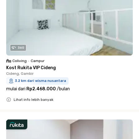
360
Coliving
•
Campur
Kost Rukita VIP Cideng
Cideng, Gambir
3.2 km dari wisma nusantara
mulai dari
Rp2.468.000
/
bulan
Lihat info lebih banyak
Close