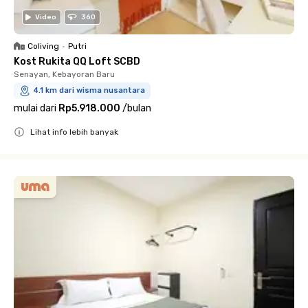
Video
360
Coliving
•
Putri
Kost Rukita QQ Loft SCBD
Senayan, Kebayoran Baru
4.1 km dari wisma nusantara
mulai dari
Rp5.918.000
/
bulan
Lihat info lebih banyak
Close