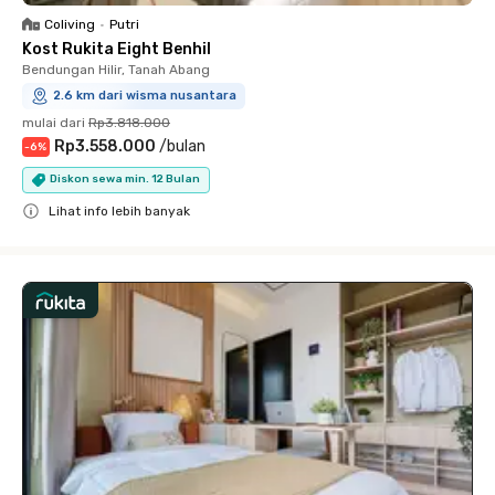
Coliving
•
Putri
Kost Rukita Eight Benhil
Bendungan Hilir, Tanah Abang
2.6 km dari wisma nusantara
mulai dari
Rp3.818.000
Rp3.558.000
/
bulan
-
6
%
Diskon sewa min. 12 Bulan
Lihat info lebih banyak
Close