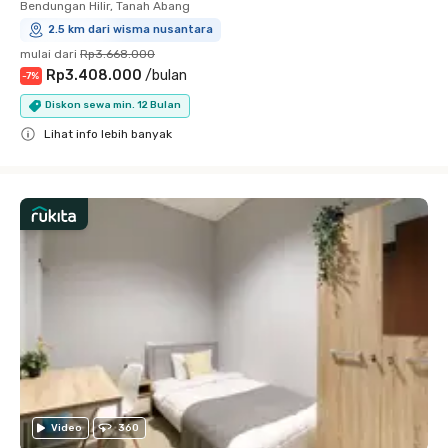
Bendungan Hilir, Tanah Abang
2.5 km dari wisma nusantara
mulai dari
Rp3.668.000
Rp3.408.000
/
bulan
-
7
%
Diskon sewa min. 12 Bulan
Lihat info lebih banyak
Close
Video
360