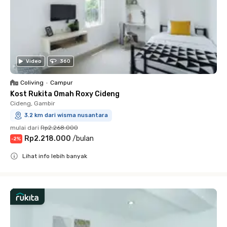
Video
360
Coliving
•
Campur
Kost Rukita Omah Roxy Cideng
Cideng, Gambir
3.2 km dari wisma nusantara
mulai dari
Rp2.268.000
Rp2.218.000
/
bulan
-
2
%
Lihat info lebih banyak
Close