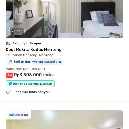
360
Coliving
•
Campur
Kost Rukita Kudus Menteng
Kelurahan Menteng, Menteng
865 m dari wisma nusantara
mulai dari
Rp4.068.000
Rp3.808.000
/
bulan
-
6
%
Diskon sewa min. 12 Bulan
Lihat info lebih banyak
Close