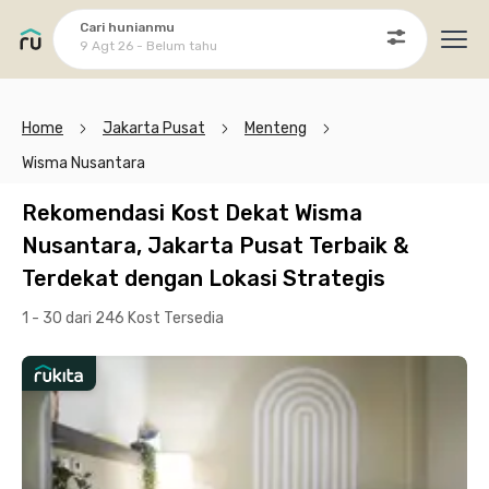
Cari hunianmu
9 Agt 26 - Belum tahu
Ope
Home
Jakarta Pusat
Menteng
Wisma Nusantara
Rekomendasi Kost Dekat Wisma
Nusantara, Jakarta Pusat Terbaik &
Terdekat dengan Lokasi Strategis
1 - 30 dari 246 Kost
Tersedia