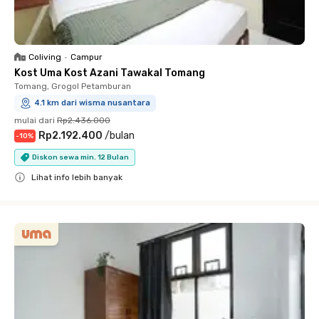
Coliving
•
Campur
Kost Uma Kost Azani Tawakal Tomang
Tomang, Grogol Petamburan
4.1 km dari wisma nusantara
mulai dari
Rp2.436.000
Rp2.192.400
/
bulan
-
10
%
Diskon sewa min. 12 Bulan
Lihat info lebih banyak
Close