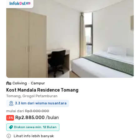
Coliving
•
Campur
Kost Mandala Residence Tomang
Tomang, Grogol Petamburan
3.3 km dari wisma nusantara
mulai dari
Rp3.000.000
Rp2.885.000
/
bulan
-
3
%
Diskon sewa min. 12 Bulan
Lihat info lebih banyak