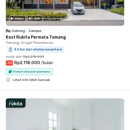
Video
360
Coliving
•
Campur
Kost Rukita Permata Tomang
Tomang, Grogol Petamburan
4.0 km dari wisma nusantara
mulai dari
Rp2.218.000
Rp2.118.000
/
bulan
-
4
%
Diskon di bulan pertama
Lihat info lebih banyak
Close