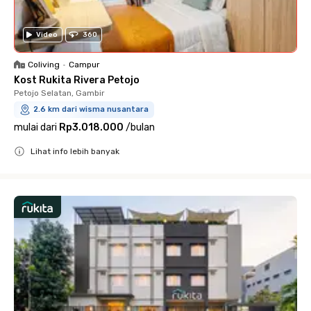
Video
360
Coliving
•
Campur
Kost Rukita Rivera Petojo
Petojo Selatan, Gambir
2.6 km dari wisma nusantara
mulai dari
Rp3.018.000
/
bulan
Lihat info lebih banyak
Close