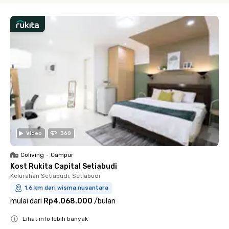
Video
360
Coliving
•
Campur
Kost Rukita Capital Setiabudi
Kelurahan Setiabudi, Setiabudi
1.6 km dari wisma nusantara
mulai dari
Rp4.068.000
/
bulan
Lihat info lebih banyak