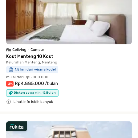
Coliving
•
Campur
Kost Menteng 10 Kost
Kelurahan Menteng, Menteng
1.5 km dari wisma kodel
mulai dari
Rp5.000.000
Rp4.885.000
/
bulan
-
2
%
Diskon sewa min. 12 Bulan
Lihat info lebih banyak
Close