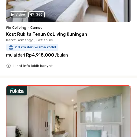
Video
360
Coliving
•
Campur
Kost Rukita Tenun CoLiving Kuningan
Karet Semanggi, Setiabudi
2.0 km dari wisma kodel
mulai dari
Rp4.918.000
/
bulan
Lihat info lebih banyak
Close