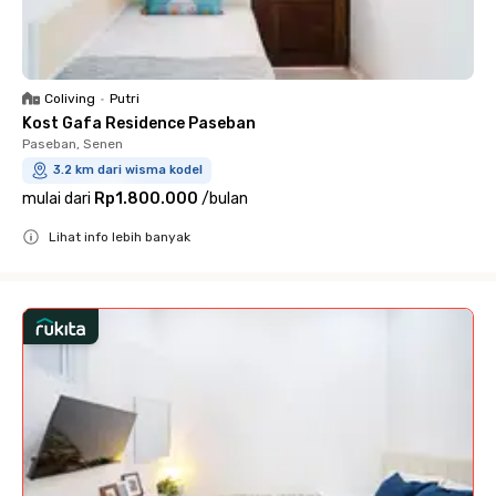
Coliving
•
Putri
Kost Gafa Residence Paseban
Paseban, Senen
3.2 km dari wisma kodel
mulai dari
Rp1.800.000
/
bulan
Lihat info lebih banyak
Close