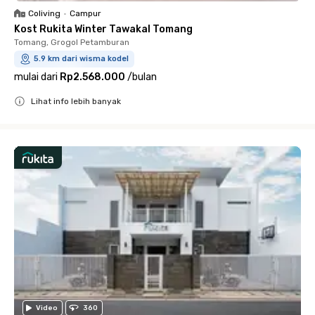
Coliving
•
Campur
Kost Rukita Winter Tawakal Tomang
Tomang, Grogol Petamburan
5.9 km dari wisma kodel
mulai dari
Rp2.568.000
/
bulan
Lihat info lebih banyak
Close
Video
360