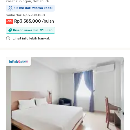
Karet Kuningan, Setiabudi
1.2 km dari wisma kodel
mulai dari
Rp3.700.000
Rp3.585.000
/
bulan
-
3
%
Diskon sewa min. 12 Bulan
Lihat info lebih banyak
Close