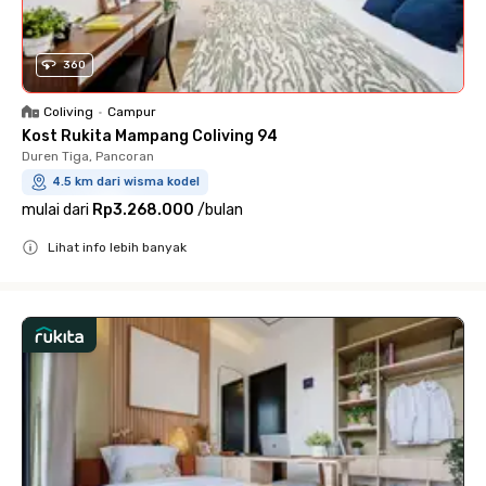
360
Coliving
•
Campur
Kost Rukita Mampang Coliving 94
Duren Tiga, Pancoran
4.5 km dari wisma kodel
mulai dari
Rp3.268.000
/
bulan
Lihat info lebih banyak
Close