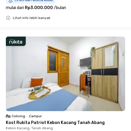
1.3 km dari wisma kodel
mulai dari
Rp3.000.000
/
bulan
Lihat info lebih banyak
Close
Coliving
•
Campur
Kost Rukita Patriot Kebon Kacang Tanah Abang
Kebon Kacang, Tanah Abang