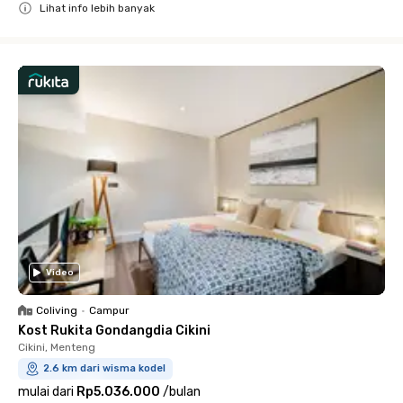
Lihat info lebih banyak
Close
Video
Coliving
•
Campur
Kost Rukita Gondangdia Cikini
Cikini, Menteng
2.6 km dari wisma kodel
mulai dari
Rp5.036.000
/
bulan