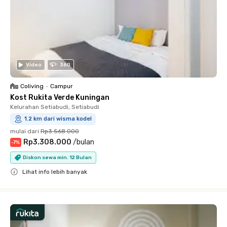
Video
360
Coliving
•
Campur
Kost Rukita Verde Kuningan
Kelurahan Setiabudi, Setiabudi
1.2 km dari wisma kodel
mulai dari
Rp3.568.000
Rp3.308.000
/
bulan
-
7
%
Diskon sewa min. 12 Bulan
Lihat info lebih banyak
Close