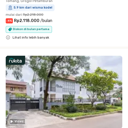
Tomang, Grogol Petamburan
5.9 km dari wisma kodel
mulai dari
Rp2.218.000
Rp2.118.000
/
bulan
-
4
%
Diskon di bulan pertama
Lihat info lebih banyak
Close
Video