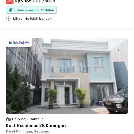
Rp3.185.000
/
bulan
-
3
%
Diskon sewa min. 12 Bulan
Lihat info lebih banyak
Close
Coliving
•
Campur
Kost Residence 28 Kuningan
Karet Kuningan, Setiabudi