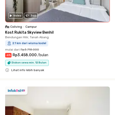
Video
360
Coliving
•
Campur
Kost Rukita Skyview Benhil
Bendungan Hilir, Tanah Abang
2.1 km dari wisma kodel
mulai dari
Rp3.718.000
Rp3.458.000
/
bulan
-
6
%
Diskon sewa min. 12 Bulan
Lihat info lebih banyak
Close