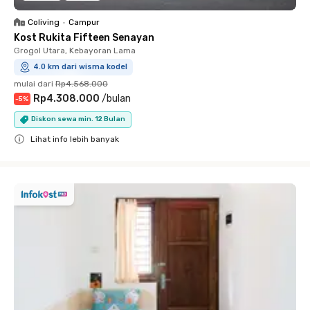
Coliving
•
Campur
Kost Rukita Fifteen Senayan
Grogol Utara, Kebayoran Lama
4.0 km dari wisma kodel
mulai dari
Rp4.568.000
Rp4.308.000
/
bulan
-
5
%
Diskon sewa min. 12 Bulan
Lihat info lebih banyak
Close