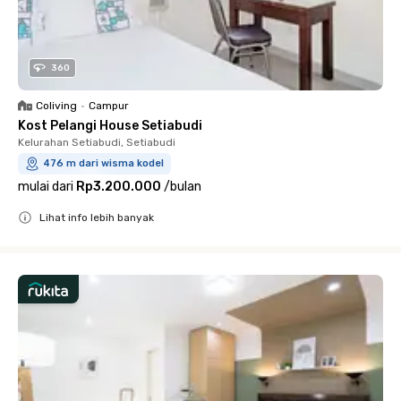
360
Coliving
•
Campur
Kost Pelangi House Setiabudi
Kelurahan Setiabudi, Setiabudi
476 m dari wisma kodel
mulai dari
Rp3.200.000
/
bulan
Lihat info lebih banyak
Close