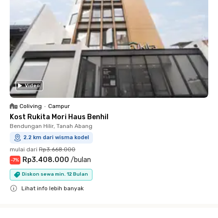
Video
Coliving
•
Campur
Kost Rukita Mori Haus Benhil
Bendungan Hilir, Tanah Abang
2.2 km dari wisma kodel
mulai dari
Rp3.668.000
Rp3.408.000
/
bulan
-
7
%
Diskon sewa min. 12 Bulan
Lihat info lebih banyak
Close