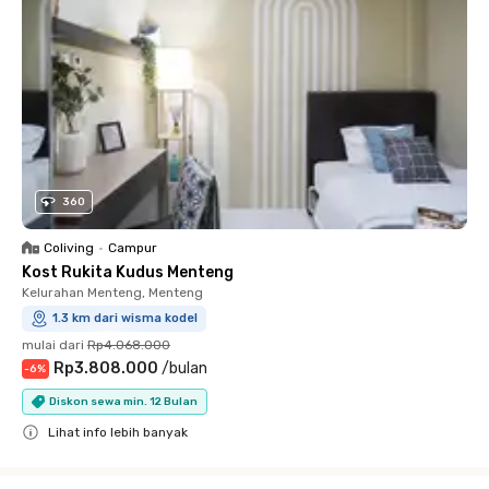
360
Coliving
•
Campur
Kost Rukita Kudus Menteng
Kelurahan Menteng, Menteng
1.3 km dari wisma kodel
mulai dari
Rp4.068.000
Rp3.808.000
/
bulan
-
6
%
Diskon sewa min. 12 Bulan
Lihat info lebih banyak
Close