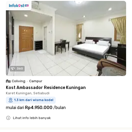
360
Coliving
•
Campur
Kost Ambassador Residence Kuningan
Karet Kuningan, Setiabudi
1.3 km dari wisma kodel
mulai dari
Rp4.950.000
/
bulan
Lihat info lebih banyak
Close