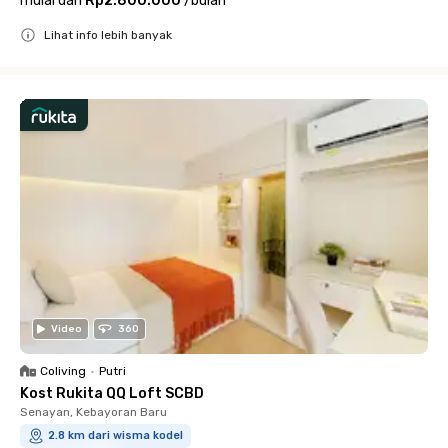
mulai dari
Rp2.800.000
/
bulan
Lihat info lebih banyak
Close
Video
360
Coliving
•
Putri
Kost Rukita QQ Loft SCBD
Senayan, Kebayoran Baru
2.8 km dari wisma kodel