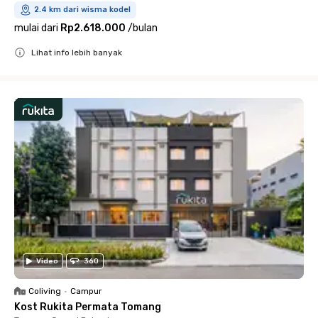
2.4 km dari wisma kodel
mulai dari
Rp2.618.000
/
bulan
Lihat info lebih banyak
Close
Video
360
Coliving
•
Campur
Kost Rukita Permata Tomang