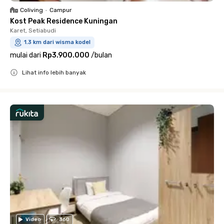
Coliving
•
Campur
Kost Peak Residence Kuningan
Karet, Setiabudi
1.3 km dari wisma kodel
mulai dari
Rp3.900.000
/
bulan
Lihat info lebih banyak
Close
Video
360