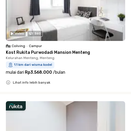
Video
360
Coliving
•
Campur
Kost Rukita Purwodadi Mansion Menteng
Kelurahan Menteng, Menteng
1.1 km dari wisma kodel
mulai dari
Rp3.568.000
/
bulan
Lihat info lebih banyak
Close