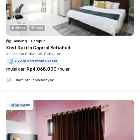
Video
360
Coliving
•
Campur
Kost Rukita Capital Setiabudi
Kelurahan Setiabudi, Setiabudi
622 m dari wisma kodel
mulai dari
Rp4.068.000
/
bulan
Lihat info lebih banyak
Close