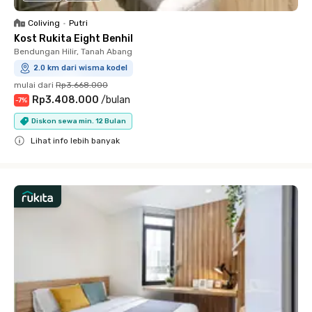
Coliving
•
Putri
Kost Rukita Eight Benhil
Bendungan Hilir, Tanah Abang
2.0 km dari wisma kodel
mulai dari
Rp3.668.000
Rp3.408.000
/
bulan
-
7
%
Diskon sewa min. 12 Bulan
Lihat info lebih banyak
Close