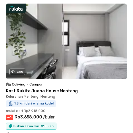
360
Coliving
•
Campur
Kost Rukita Juana House Menteng
Kelurahan Menteng, Menteng
1.3 km dari wisma kodel
mulai dari
Rp3.918.000
Rp3.658.000
/
bulan
-
6
%
Diskon sewa min. 12 Bulan