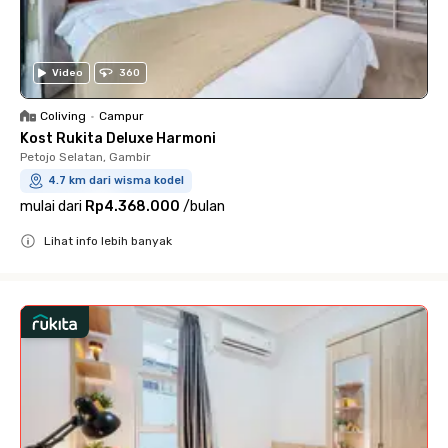
Video
360
Coliving
•
Campur
Kost Rukita Deluxe Harmoni
Petojo Selatan, Gambir
4.7 km dari wisma kodel
mulai dari
Rp4.368.000
/
bulan
Lihat info lebih banyak
Close