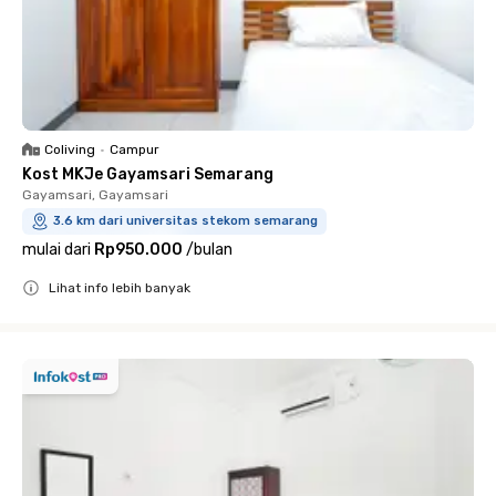
Coliving
•
Campur
Kost MKJe Gayamsari Semarang
Gayamsari, Gayamsari
3.6 km dari universitas stekom semarang
mulai dari
Rp950.000
/
bulan
Lihat info lebih banyak
Close