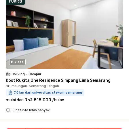
Video
Coliving
•
Campur
Kost Rukita One Residence Simpang Lima Semarang
Brumbungan, Semarang Tengah
7.0 km dari universitas stekom semarang
mulai dari
Rp2.818.000
/
bulan
Lihat info lebih banyak
Close