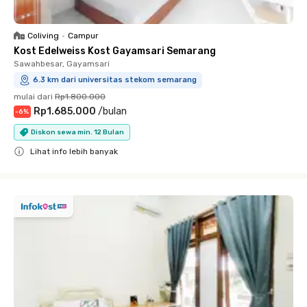
Coliving
•
Campur
Kost Edelweiss Kost Gayamsari Semarang
Sawahbesar, Gayamsari
6.3 km dari universitas stekom semarang
mulai dari
Rp1.800.000
Rp1.685.000
/
bulan
-
6
%
Diskon sewa min. 12 Bulan
Lihat info lebih banyak
Close