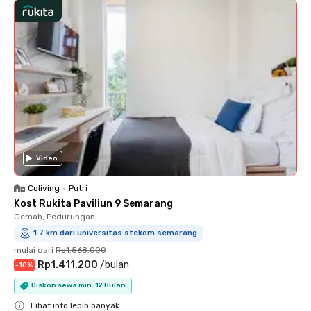
Video
Coliving
•
Putri
Kost Rukita Paviliun 9 Semarang
Gemah, Pedurungan
1.7 km dari universitas stekom semarang
mulai dari
Rp1.568.000
Rp1.411.200
/
bulan
-
10
%
Diskon sewa min. 12 Bulan
Lihat info lebih banyak