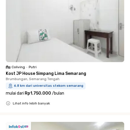
Coliving
•
Putri
Kost JP House Simpang Lima Semarang
Brumbungan, Semarang Tengah
6.8 km dari universitas stekom semarang
mulai dari
Rp1.750.000
/
bulan
Lihat info lebih banyak
Close