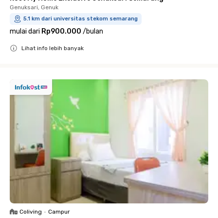
Genuksari, Genuk
5.1 km dari universitas stekom semarang
mulai dari
Rp900.000
/
bulan
Lihat info lebih banyak
Close
Coliving
•
Campur