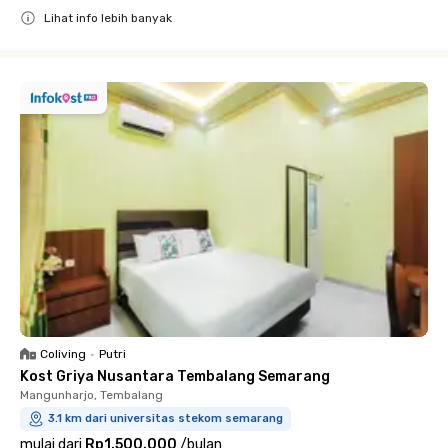
Lihat info lebih banyak
Close
Coliving
•
Putri
Kost Griya Nusantara Tembalang Semarang
Mangunharjo, Tembalang
3.1 km dari universitas stekom semarang
mulai dari
Rp1.500.000
/
bulan