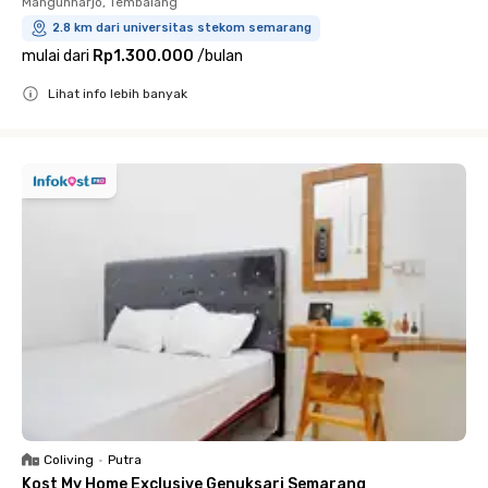
Mangunharjo, Tembalang
2.8 km dari universitas stekom semarang
mulai dari
Rp1.300.000
/
bulan
Lihat info lebih banyak
Close
Coliving
•
Putra
Kost My Home Exclusive Genuksari Semarang