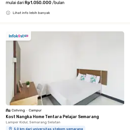
mulai dari
Rp1.050.000
/
bulan
Lihat info lebih banyak
Close
Coliving
•
Campur
Kost Nangka Home Tentara Pelajar Semarang
Lamper Kidul, Semarang Selatan
5.0 km dari universitas stekom semarang