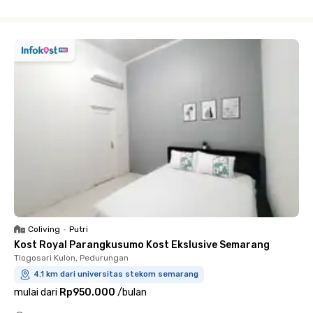
Close
Coliving
•
Putri
Kost Royal Parangkusumo Kost Ekslusive Semarang
Tlogosari Kulon, Pedurungan
4.1 km dari universitas stekom semarang
mulai dari
Rp950.000
/
bulan