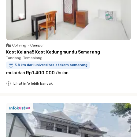
Coliving
•
Campur
Kost Kelana5 Kost Kedungmundu Semarang
Tandang, Tembalang
3.8 km dari universitas stekom semarang
mulai dari
Rp1.400.000
/
bulan
Lihat info lebih banyak
Close