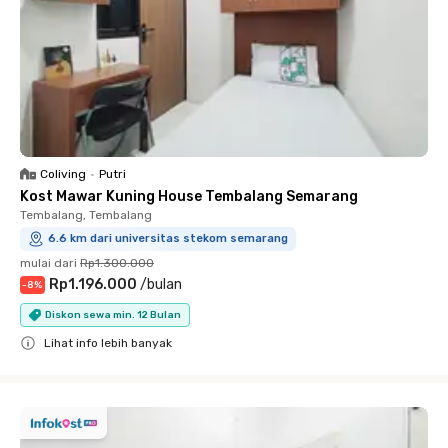
Coliving
•
Putri
Kost Mawar Kuning House Tembalang Semarang
Tembalang, Tembalang
6.6 km dari universitas stekom semarang
mulai dari
Rp1.300.000
Rp1.196.000
/
bulan
-
8
%
Diskon sewa min. 12 Bulan
Lihat info lebih banyak
Close