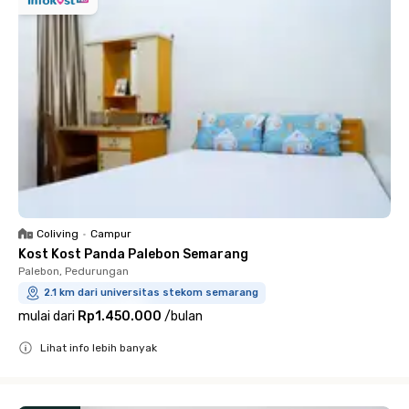
Coliving
•
Campur
Kost Kost Panda Palebon Semarang
Palebon, Pedurungan
2.1 km dari universitas stekom semarang
mulai dari
Rp1.450.000
/
bulan
Lihat info lebih banyak
Close