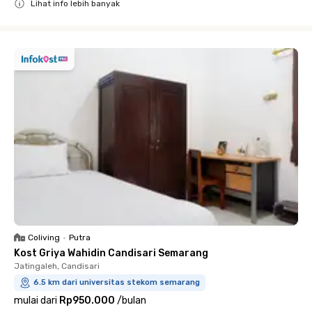
Lihat info lebih banyak
Close
Coliving
•
Putra
Kost Griya Wahidin Candisari Semarang
Jatingaleh, Candisari
6.5 km dari universitas stekom semarang
mulai dari
Rp950.000
/
bulan