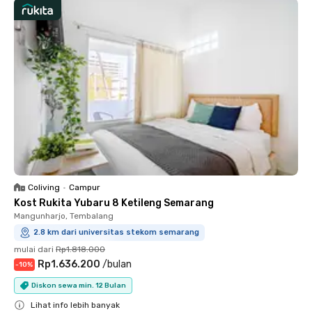
Coliving
•
Campur
Kost Rukita Yubaru 8 Ketileng Semarang
Mangunharjo, Tembalang
2.8 km dari universitas stekom semarang
mulai dari
Rp1.818.000
Rp1.636.200
/
bulan
-
10
%
Diskon sewa min. 12 Bulan
Lihat info lebih banyak