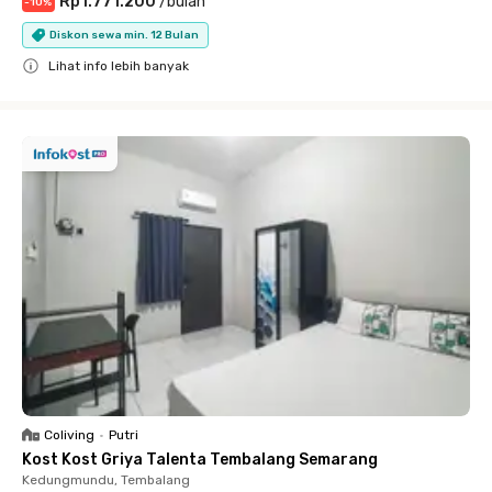
Rp1.771.200
/
bulan
-
10
%
Diskon sewa min. 12 Bulan
Lihat info lebih banyak
Close
Coliving
•
Putri
Kost Kost Griya Talenta Tembalang Semarang
Kedungmundu, Tembalang