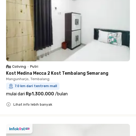
Coliving
•
Putri
Kost Medina Mecca 2 Kost Tembalang Semarang
Mangunharjo, Tembalang
7.0 km dari tentrem mall
mulai dari
Rp1.300.000
/
bulan
Lihat info lebih banyak
Close