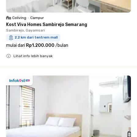
Coliving
•
Campur
Kost Viva Homes Sambirejo Semarang
Sambirejo, Gayamsari
2.2 km dari tentrem mall
mulai dari
Rp1.200.000
/
bulan
Lihat info lebih banyak
Close