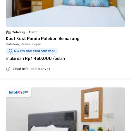
Coliving
•
Campur
Kost Kost Panda Palebon Semarang
Palebon, Pedurungan
5.3 km dari tentrem mall
mulai dari
Rp1.450.000
/
bulan
Lihat info lebih banyak
Close