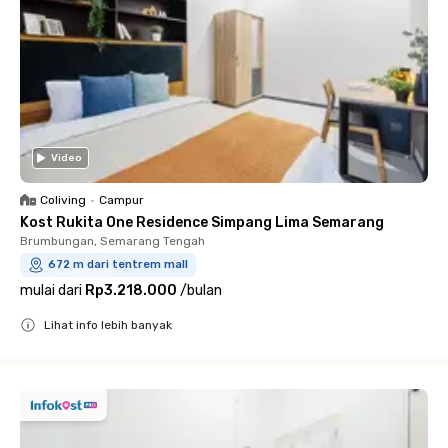
Video
Coliving
•
Campur
Kost Rukita One Residence Simpang Lima Semarang
Brumbungan, Semarang Tengah
672 m dari tentrem mall
mulai dari
Rp3.218.000
/
bulan
Lihat info lebih banyak
Close