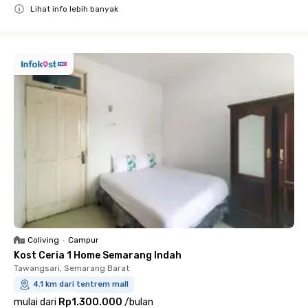
Lihat info lebih banyak
Close
Coliving
•
Campur
Kost Ceria 1 Home Semarang Indah
Tawangsari, Semarang Barat
4.1 km dari tentrem mall
mulai dari
Rp1.300.000
/
bulan