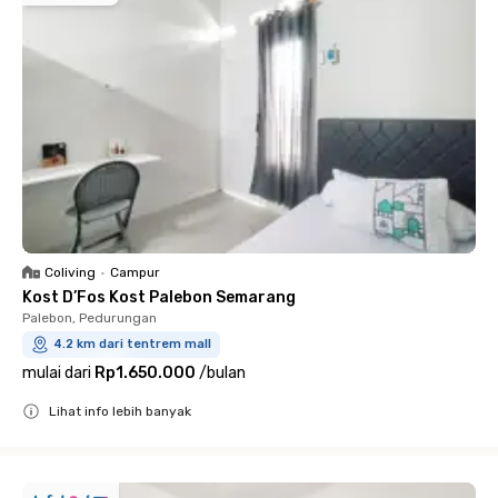
Coliving
•
Campur
Kost D’Fos Kost Palebon Semarang
Palebon, Pedurungan
4.2 km dari tentrem mall
mulai dari
Rp1.650.000
/
bulan
Lihat info lebih banyak
Close