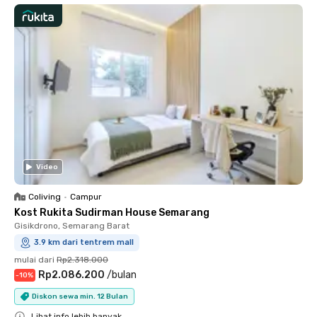
Video
Coliving
•
Campur
Kost Rukita Sudirman House Semarang
Gisikdrono, Semarang Barat
3.9 km dari tentrem mall
mulai dari
Rp2.318.000
Rp2.086.200
/
bulan
-
10
%
Diskon sewa min. 12 Bulan
Lihat info lebih banyak