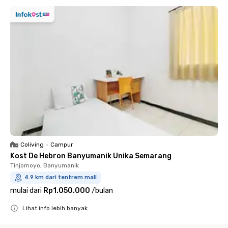
Coliving
•
Campur
Kost De Hebron Banyumanik Unika Semarang
Tinjomoyo, Banyumanik
4.9 km dari tentrem mall
mulai dari
Rp1.050.000
/
bulan
Lihat info lebih banyak
Close