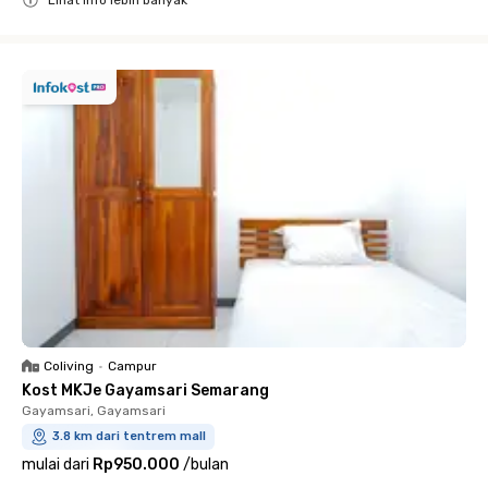
Lihat info lebih banyak
Close
Coliving
•
Campur
Kost MKJe Gayamsari Semarang
Gayamsari, Gayamsari
3.8 km dari tentrem mall
mulai dari
Rp950.000
/
bulan