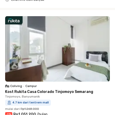
Close
Coliving
•
Campur
Kost Rukita Casa Colorado Tinjomoyo Semarang
Tinjomoyo, Banyumanik
4.7 km dari tentrem mall
mulai dari
Rp1.268.000
Rp1.051.200
/
bulan
-
17
%