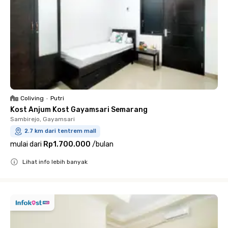
Coliving
•
Putri
Kost Anjum Kost Gayamsari Semarang
Sambirejo, Gayamsari
2.7 km dari tentrem mall
mulai dari
Rp1.700.000
/
bulan
Lihat info lebih banyak
Close