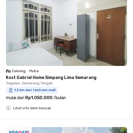
Coliving
•
Putra
Kost Gabriel Home Simpang Lima Semarang
Jagalan, Semarang Tengah
1.2 km dari tentrem mall
mulai dari
Rp1.050.000
/
bulan
Lihat info lebih banyak
Close