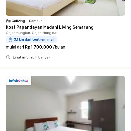
Coliving
•
Campur
Kost Papandayan Madani Living Semarang
Gajahmungkur, Gajah Mungkur
3.1 km dari tentrem mall
mulai dari
Rp1.700.000
/
bulan
Lihat info lebih banyak
Close