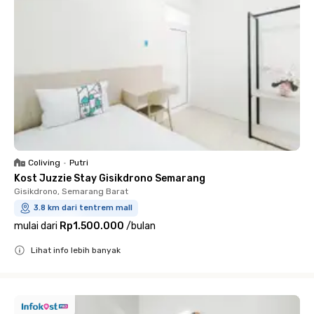
Coliving
•
Putri
Kost Juzzie Stay Gisikdrono Semarang
Gisikdrono, Semarang Barat
3.8 km dari tentrem mall
mulai dari
Rp1.500.000
/
bulan
Lihat info lebih banyak
Close