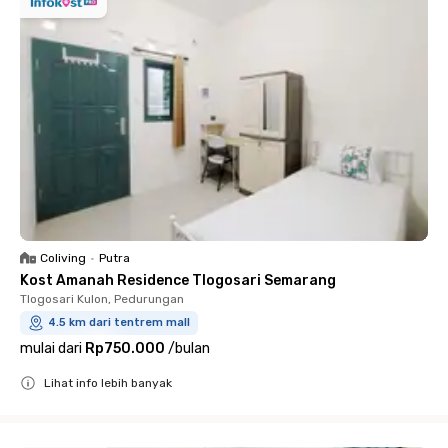
Coliving
•
Putra
Kost Amanah Residence Tlogosari Semarang
Tlogosari Kulon, Pedurungan
4.5 km dari tentrem mall
mulai dari
Rp750.000
/
bulan
Lihat info lebih banyak
Close