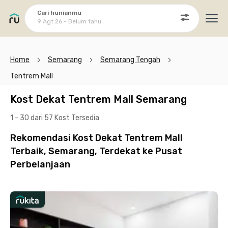
Cari hunianmu
9 Agt 26 - Belum tahu
Ope
Home
Semarang
Semarang Tengah
Tentrem Mall
Kost Dekat Tentrem Mall Semarang
1 - 30 dari 57 Kost
Tersedia
Rekomendasi Kost Dekat Tentrem Mall
Terbaik, Semarang, Terdekat ke Pusat
Perbelanjaan