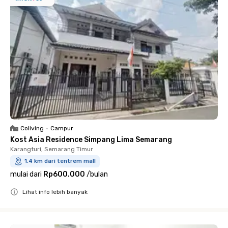
Coliving
•
Campur
Kost Asia Residence Simpang Lima Semarang
Karangturi, Semarang Timur
1.4 km dari tentrem mall
mulai dari
Rp600.000
/
bulan
Lihat info lebih banyak
Close