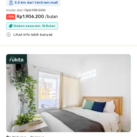
5.0 km dari tentrem mall
mulai dari
Rp2.118.000
Rp1.906.200
/
bulan
-
10
%
Diskon sewa min. 12 Bulan
Lihat info lebih banyak
Close