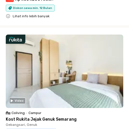
Diskon sewa min. 12 Bulan
Lihat info lebih banyak
Close
Video
Coliving
•
Campur
Kost Rukita Jejak Genuk Semarang
Gebangsari, Genuk