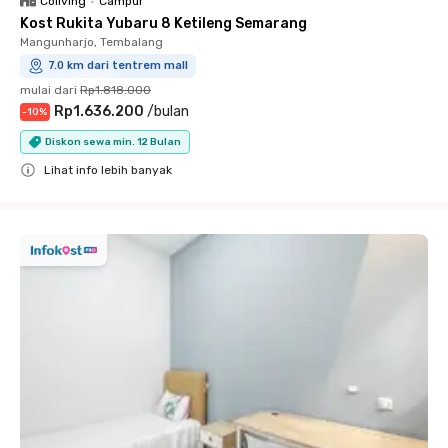
Coliving
•
Campur
Kost Rukita Yubaru 8 Ketileng Semarang
Mangunharjo, Tembalang
7.0 km dari tentrem mall
mulai dari
Rp1.818.000
Rp1.636.200
/
bulan
-
10
%
Diskon sewa min. 12 Bulan
Lihat info lebih banyak
Close