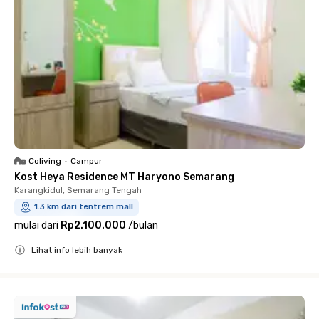
Coliving
•
Campur
Kost Heya Residence MT Haryono Semarang
Karangkidul, Semarang Tengah
1.3 km dari tentrem mall
mulai dari
Rp2.100.000
/
bulan
Lihat info lebih banyak
Close