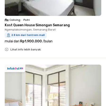
Coliving
•
Putri
Kost Queen House Simongan Semarang
Ngemplaksimongan, Semarang Barat
2.8 km dari tentrem mall
mulai dari
Rp1.900.000
/
bulan
Lihat info lebih banyak
Close