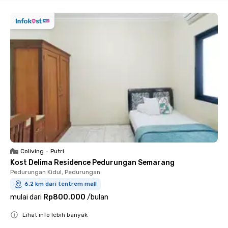
Coliving
•
Putri
Kost Delima Residence Pedurungan Semarang
Pedurungan Kidul, Pedurungan
6.2 km dari tentrem mall
mulai dari
Rp800.000
/
bulan
Lihat info lebih banyak
Close