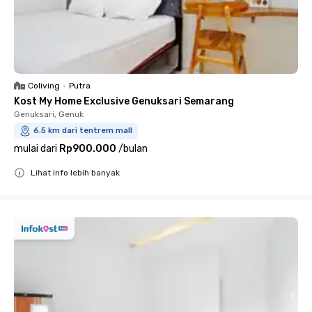
Coliving
•
Putra
Kost My Home Exclusive Genuksari Semarang
Genuksari, Genuk
6.5 km dari tentrem mall
mulai dari
Rp900.000
/
bulan
Lihat info lebih banyak
Close