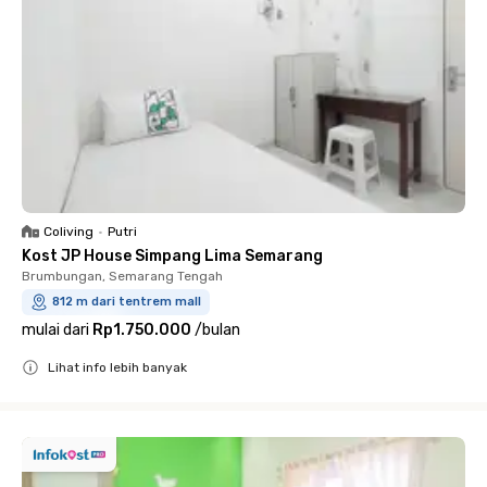
Coliving
•
Putri
Kost JP House Simpang Lima Semarang
Brumbungan, Semarang Tengah
812 m dari tentrem mall
mulai dari
Rp1.750.000
/
bulan
Lihat info lebih banyak
Close