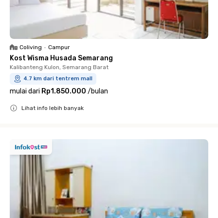
Coliving
•
Campur
Kost Wisma Husada Semarang
Kalibanteng Kulon, Semarang Barat
4.7 km dari tentrem mall
mulai dari
Rp1.850.000
/
bulan
Lihat info lebih banyak
Close