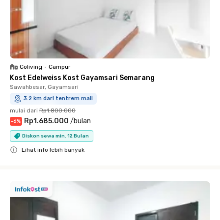
Coliving
•
Campur
Kost Edelweiss Kost Gayamsari Semarang
Sawahbesar, Gayamsari
3.2 km dari tentrem mall
mulai dari
Rp1.800.000
Rp1.685.000
/
bulan
-
6
%
Diskon sewa min. 12 Bulan
Lihat info lebih banyak
Close