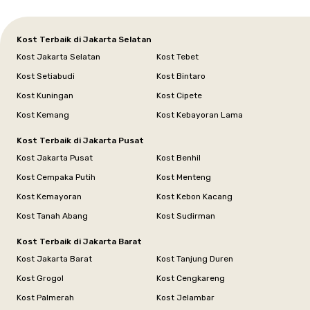
Kost Terbaik di Jakarta Selatan
Kost Jakarta Selatan
Kost Tebet
Kost Setiabudi
Kost Bintaro
Kost Kuningan
Kost Cipete
Kost Kemang
Kost Kebayoran Lama
Kost Terbaik di Jakarta Pusat
Kost Jakarta Pusat
Kost Benhil
Kost Cempaka Putih
Kost Menteng
Kost Kemayoran
Kost Kebon Kacang
Kost Tanah Abang
Kost Sudirman
Kost Terbaik di Jakarta Barat
Kost Jakarta Barat
Kost Tanjung Duren
Kost Grogol
Kost Cengkareng
Kost Palmerah
Kost Jelambar