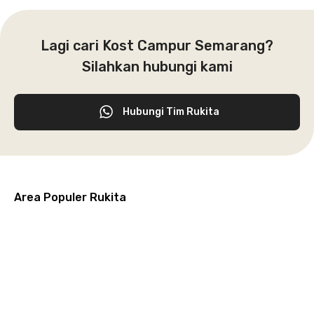
Lagi cari Kost Campur Semarang?
Silahkan hubungi kami
Hubungi Tim Rukita
Area Populer Rukita
Grogol
Kebon
Kuningan
Petamburan
Menteng
Jeruk
Bandung
Surabaya
Malang
Solo
Karawaci
Jakarta
Jakarta
Jakarta
Jakarta
Jawa
Jawa
Jawa
Jawa
Selatan
Barat
Tangerang
Pusat
Barat
Barat
Timur
Timur
Tengah