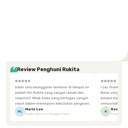
Setiabudi
Cilandak
Depok
Kemanggisan
Semarang
Medan
Tangerang
Bali
Yogyakarta
Jakarta
Jakarta
Jawa
Jakarta
Jawa
Sumatera
Selatan
Banten
Selatan
Barat
Barat
Bali
Yogyakarta
Tengah
Utara
Review Penghuni Rukita
⭐⭐⭐⭐⭐
⭐⭐⭐⭐⭐
Salah satu keunggulan terbesar di tempat ini
I say thankyou s
adalah tim Rukita yang sangat ramah dan
Bulan yang super happy! banyak tem
responsif. Mbak Siska yang bertugas sangat
kumpul bareng mak
cepat dalam merespons kebutuhan penghuni.
semua bahagia ad
Ketika saya meminta keset karena sempat
mgkn saran dari air aja & kebersihan lebih di
Mario Lee
Ravena
ML
R
Rukita Satya Inn Harapan Indah
Rukita Dimi
terpeleset, permintaan tersebut langsung
tingkatka
dipenuhi dengan cepat. Terima kasih Mbak
Siska.