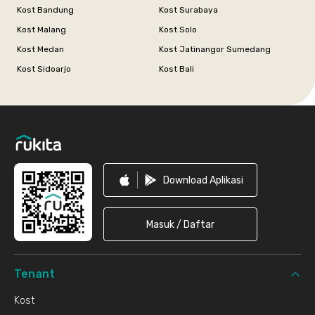
Kost Bandung
Kost Surabaya
Kost Malang
Kost Solo
Kost Medan
Kost Jatinangor Sumedang
Kost Sidoarjo
Kost Bali
Footer
Download Aplikasi
Masuk / Daftar
Tenant
Kost