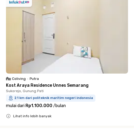
Coliving
•
Putra
Kost Araya Residence Unnes Semarang
Sukorejo, Gunung Pati
2.1 km dari politeknik maritim negeri indonesia
mulai dari
Rp1.100.000
/
bulan
Lihat info lebih banyak
Close