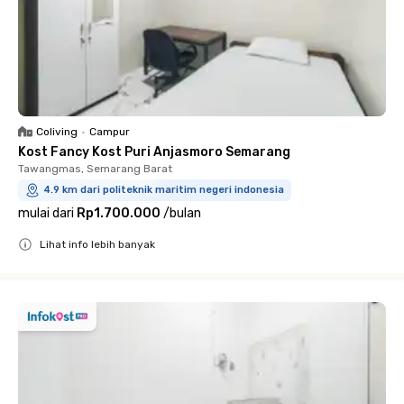
Coliving
•
Campur
Kost Fancy Kost Puri Anjasmoro Semarang
Tawangmas, Semarang Barat
4.9 km dari politeknik maritim negeri indonesia
mulai dari
Rp1.700.000
/
bulan
Lihat info lebih banyak
Close