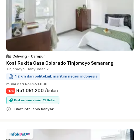
Coliving
•
Campur
Kost Rukita Casa Colorado Tinjomoyo Semarang
Tinjomoyo, Banyumanik
1.2 km dari politeknik maritim negeri indonesia
mulai dari
Rp1.268.000
Rp1.051.200
/
bulan
-
17
%
Diskon sewa min. 12 Bulan
Lihat info lebih banyak
Close