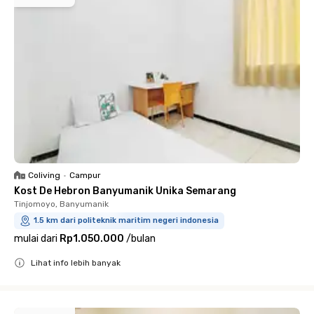
Coliving
•
Campur
Kost De Hebron Banyumanik Unika Semarang
Tinjomoyo, Banyumanik
1.5 km dari politeknik maritim negeri indonesia
mulai dari
Rp1.050.000
/
bulan
Lihat info lebih banyak
Close