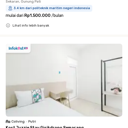
Sekaran, Gunung Pati
3.4 km dari politeknik maritim negeri indonesia
mulai dari
Rp1.500.000
/
bulan
Lihat info lebih banyak
Close
Coliving
•
Putri
Kost Juzzie Stay Gisikdrono Semarang