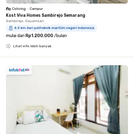
Coliving
•
Campur
Kost Viva Homes Sambirejo Semarang
Sambirejo, Gayamsari
6.0 km dari politeknik maritim negeri indonesia
mulai dari
Rp1.200.000
/
bulan
Lihat info lebih banyak
Close