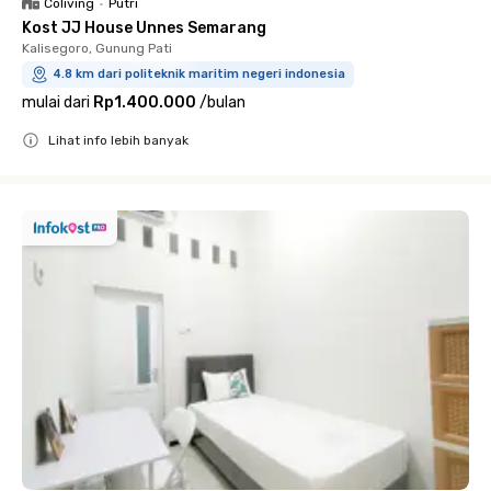
Coliving
•
Putri
Kost JJ House Unnes Semarang
Kalisegoro, Gunung Pati
4.8 km dari politeknik maritim negeri indonesia
mulai dari
Rp1.400.000
/
bulan
Lihat info lebih banyak
Close