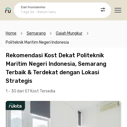
Cari hunianmu
7 Agt 26 - Belum tahu
Ope
Home
Semarang
Gajah Mungkur
Politeknik Maritim Negeri Indonesia
Rekomendasi Kost Dekat Politeknik
Maritim Negeri Indonesia, Semarang
Terbaik & Terdekat dengan Lokasi
Strategis
1 - 30 dari 57 Kost
Tersedia