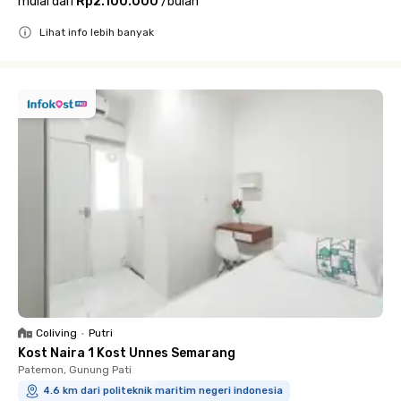
mulai dari
Rp2.100.000
/
bulan
Lihat info lebih banyak
Close
Coliving
•
Putri
Kost Naira 1 Kost Unnes Semarang
Patemon, Gunung Pati
4.6 km dari politeknik maritim negeri indonesia