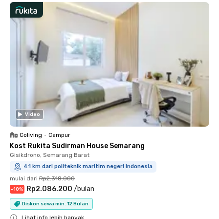
Video
Coliving
•
Campur
Kost Rukita Sudirman House Semarang
Gisikdrono, Semarang Barat
4.1 km dari politeknik maritim negeri indonesia
mulai dari
Rp2.318.000
Rp2.086.200
/
bulan
-
10
%
Diskon sewa min. 12 Bulan
Lihat info lebih banyak