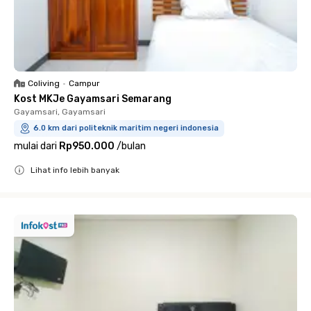
Coliving
•
Campur
Kost MKJe Gayamsari Semarang
Gayamsari, Gayamsari
6.0 km dari politeknik maritim negeri indonesia
mulai dari
Rp950.000
/
bulan
Lihat info lebih banyak
Close