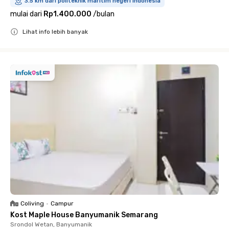
3.5 km dari politeknik maritim negeri indonesia
mulai dari
Rp1.400.000
/
bulan
Lihat info lebih banyak
Close
Coliving
•
Campur
Kost Maple House Banyumanik Semarang
Srondol Wetan, Banyumanik