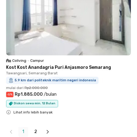
Coliving
•
Campur
Kost Kost Anandagria Puri Anjasmoro Semarang
Tawangsari, Semarang Barat
5.9 km dari politeknik maritim negeri indonesia
mulai dari
Rp2.000.000
Rp1.885.000
/
bulan
-
5
%
Diskon sewa min. 12 Bulan
Lihat info lebih banyak
Close
1
2