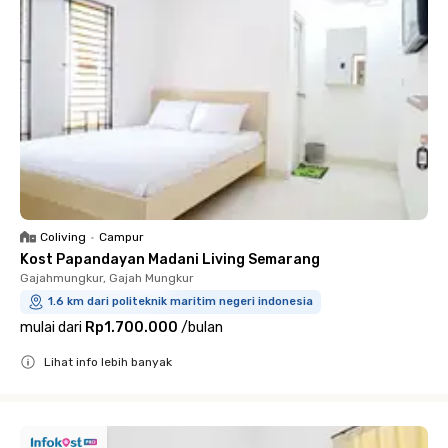
Coliving
•
Campur
Kost Papandayan Madani Living Semarang
Gajahmungkur, Gajah Mungkur
1.6 km dari politeknik maritim negeri indonesia
mulai dari
Rp1.700.000
/
bulan
Lihat info lebih banyak
Close