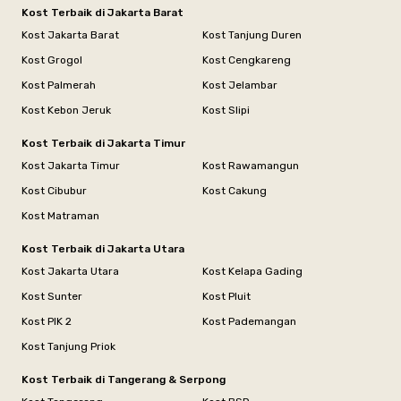
Kost Terbaik di Jakarta Barat
Kost Jakarta Barat
Kost Tanjung Duren
Kost Grogol
Kost Cengkareng
Kost Palmerah
Kost Jelambar
Kost Kebon Jeruk
Kost Slipi
Kost Terbaik di Jakarta Timur
Kost Jakarta Timur
Kost Rawamangun
Kost Cibubur
Kost Cakung
Kost Matraman
Kost Terbaik di Jakarta Utara
Kost Jakarta Utara
Kost Kelapa Gading
Kost Sunter
Kost Pluit
Kost PIK 2
Kost Pademangan
Kost Tanjung Priok
Kost Terbaik di Tangerang & Serpong