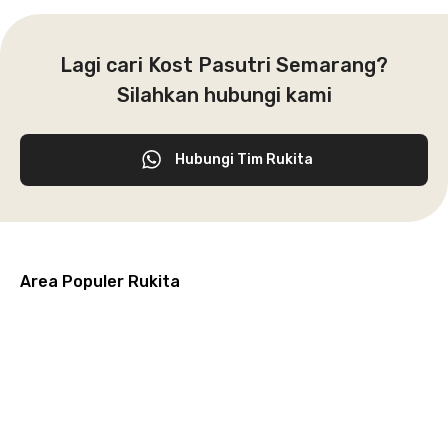
Lagi cari Kost Pasutri Semarang?
Silahkan hubungi kami
Hubungi Tim Rukita
Area Populer Rukita
Grogol
Kebon
Kuningan
Petamburan
Menteng
Jeruk
Bandung
Surabaya
Malang
Solo
Karawaci
Jakarta
Jakarta
Jakarta
Jakarta
Jawa
Jawa
Jawa
Jawa
Selatan
Barat
Tangerang
Pusat
Barat
Barat
Timur
Timur
Tengah