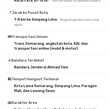
Rata-rata 10-15 m²
*cek info kamar di halaman properti
📍
Jarak ke Pusat Kota
1-8 km ke Simpang Lima
*tergantung lokasi kost yang
dipilih
🚌
Transportasi Umum
Trans Semarang, angkutan kota, KAI, dan
transportasi online (mobil & motor)
✈️
Bandara Terdekat
Bandara Jenderal Ahmad Yani
🛍️
Tempat Hangout Terkenal
Kota Lama Semarang, Simpang Lima, Paragon
Mall, dan Lawang Sewu
🌆
Karakter Area