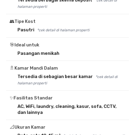
Tersedia berbagai skema deposit
*cek detail di
halaman properti
👥
Tipe Kost
Pasutri
*cek detail di halaman properti
🎯
Ideal untuk
Pasangan menikah
🚿
Kamar Mandi Dalam
Tersedia di sebagian besar kamar
*cek detail di
halaman properti
✨
Fasilitas Standar
AC, WiFi, laundry, cleaning, kasur, sofa, CCTV,
dan lainnya
📐
Ukuran Kamar