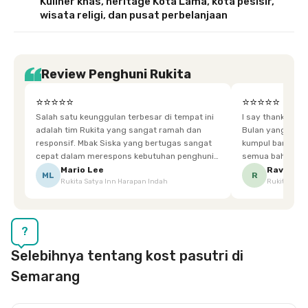
Kuliner khas, heritage Kota Lama, kota pesisir,
wisata religi, dan pusat perbelanjaan
Review Penghuni Rukita
⭐⭐⭐⭐⭐
⭐⭐⭐⭐⭐
Salah satu keunggulan terbesar di tempat ini
I say thankyou s
adalah tim Rukita yang sangat ramah dan
Bulan yang super happy! banyak tem
responsif. Mbak Siska yang bertugas sangat
kumpul bareng mak
cepat dalam merespons kebutuhan penghuni.
semua bahagia ad
Ketika saya meminta keset karena sempat
mgkn saran dari air aja & kebersihan lebih di
Mario Lee
Ravena
ML
R
Rukita Satya Inn Harapan Indah
Rukita Dimi
terpeleset, permintaan tersebut langsung
tingkatka
dipenuhi dengan cepat. Terima kasih Mbak
Siska.
?
Selebihnya tentang kost pasutri di
Semarang