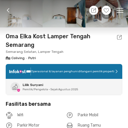
10 Agt 26 - Belum tahu
+
8
Ope
Foto
Fasilitas bersama
Lokasi
Kamar
Atura
Oma Elka Kost Lamper Tengah
Semarang
Semarang Selatan, Lamper Tengah
Coliving
•
Putri
Operasional & layanan penghuni ditangani pemilik properti
Lilik Suryani
Pemilik/Pengelola
•
Sejak Agustus 2025
Fasilitas bersama
Wifi
Parkir Mobil
Parkir Motor
Ruang Tamu