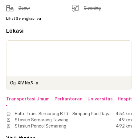
Dapur
Cleaning
Lihat Selengkapnya
Lokasi
Gg. XIV No.9-a
Transportasi Umum
Perkantoran
Universitas
Hospital
Halte Trans Semarang BTR - Simpang Padi Raya
4.54 km
Stasiun Semarang Tawang
4.9 km
Stasiun Poncol Semarang
4.92 km
Visit Hunian