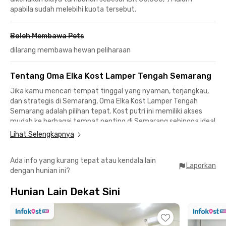
apabila sudah melebihi kuota tersebut.
Boleh Membawa Pets
dilarang membawa hewan peliharaan
Tentang Oma Elka Kost Lamper Tengah Semarang
Jika kamu mencari tempat tinggal yang nyaman, terjangkau,
dan strategis di Semarang, Oma Elka Kost Lamper Tengah
Semarang adalah pilihan tepat. Kost putri ini memiliki akses
mudah ke berbagai tempat penting di Semarang sehingga ideal
bagi mahasiswa dan karyawan.
Lihat Selengkapnya
Mahasiswa Politeknik Ilmu Pelayaran Semarang dan Universitas
Ada info yang kurang tepat atau kendala lain
PGRI Semarang (UPGRIS) bisa mencapai kampus dalam 10
Laporkan
dengan hunian ini?
menit berkendara, Universitas Muhammadiyah Semarang
(UNIMUS) berjarak 12 menit, sementara Universitas Diponegoro
Hunian Lain Dekat Sini
(UNDIP) Kampus Pleburan sekitar 20 menit berkendara.
Kost putri Semarang dekat kampus ini juga strategis ke
Simpang Lima, Jalan Majapahit, maupun area Pandanaran,