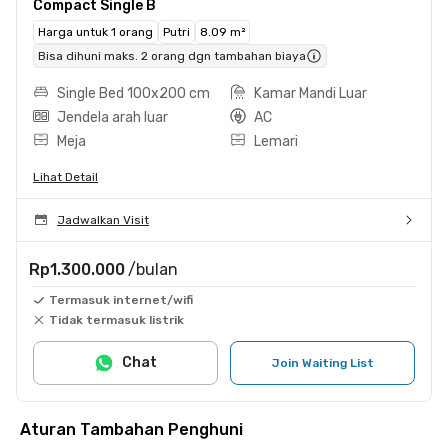
Compact Single B
Harga untuk 1 orang
Putri
8.09 m²
Bisa dihuni maks. 2 orang dgn tambahan biaya
Single Bed 100x200 cm
Kamar Mandi Luar
Jendela arah luar
AC
Meja
Lemari
Lihat Detail
Jadwalkan Visit
Rp1.300.000
/bulan
Termasuk internet/wifi
Tidak termasuk listrik
Chat
Join Waiting List
Aturan Tambahan Penghuni