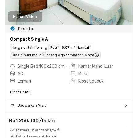
Lihat Video
Tersedia
Compact Single A
Harga untuk 1 orang
Putri
8.07 m²
Lantai 1
Bisa dihuni maks. 2 orang dgn tambahan biaya
Single Bed 100x200 cm
Kamar Mandi Luar
AC
Meja
Lemari
Kloset duduk
Lihat Detail
Jadwalkan Visit
Rp1.250.000
/bulan
Termasuk internet/wifi
Tidak termasuk listrik