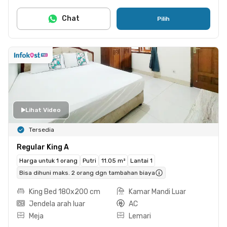
Chat
Pilih
Lihat Video
Tersedia
Regular King A
Harga untuk 1 orang
Putri
11.05 m²
Lantai 1
Bisa dihuni maks. 2 orang dgn tambahan biaya
King Bed 180x200 cm
Kamar Mandi Luar
Jendela arah luar
AC
Meja
Lemari