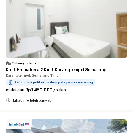
Coliving
•
Putri
Kost Halmahera 2 Kost Karangtempel Semarang
Karangtempel, Semarang Timur
970 m dari politeknik ilmu pelayaran semarang
mulai dari
Rp1.450.000
/
bulan
Lihat info lebih banyak
Close