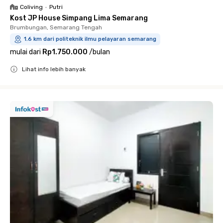
Coliving
•
Putri
Kost JP House Simpang Lima Semarang
Brumbungan, Semarang Tengah
1.6 km dari politeknik ilmu pelayaran semarang
mulai dari
Rp1.750.000
/
bulan
Lihat info lebih banyak
Close