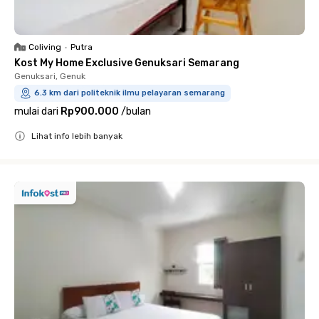
Coliving
•
Putra
Kost My Home Exclusive Genuksari Semarang
Genuksari, Genuk
6.3 km dari politeknik ilmu pelayaran semarang
mulai dari
Rp900.000
/
bulan
Lihat info lebih banyak
Close