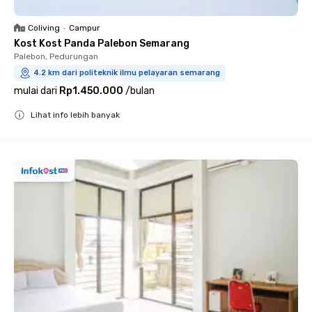
Coliving
•
Campur
Kost Kost Panda Palebon Semarang
Palebon, Pedurungan
4.2 km dari politeknik ilmu pelayaran semarang
mulai dari
Rp1.450.000
/
bulan
Lihat info lebih banyak
Close