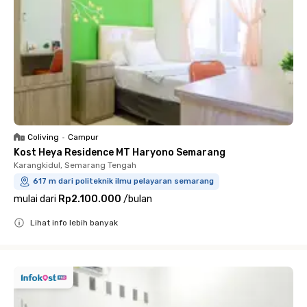
Coliving
•
Campur
Kost Heya Residence MT Haryono Semarang
Karangkidul, Semarang Tengah
617 m dari politeknik ilmu pelayaran semarang
mulai dari
Rp2.100.000
/
bulan
Lihat info lebih banyak
Close