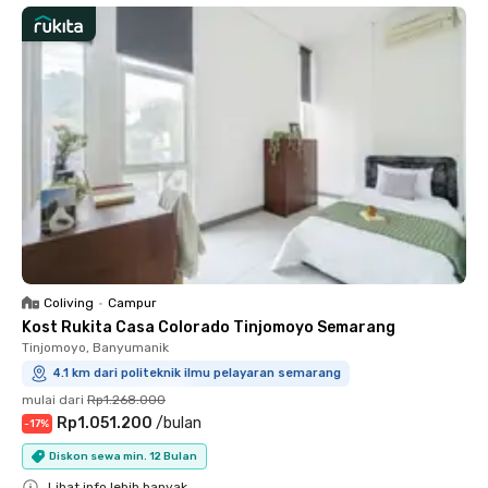
Coliving
•
Campur
Kost Rukita Casa Colorado Tinjomoyo Semarang
Tinjomoyo, Banyumanik
4.1 km dari politeknik ilmu pelayaran semarang
mulai dari
Rp1.268.000
Rp1.051.200
/
bulan
-
17
%
Diskon sewa min. 12 Bulan
Lihat info lebih banyak