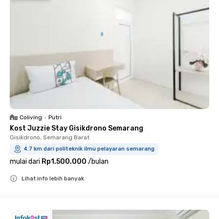
Coliving
•
Putri
Kost Juzzie Stay Gisikdrono Semarang
Gisikdrono, Semarang Barat
4.7 km dari politeknik ilmu pelayaran semarang
mulai dari
Rp1.500.000
/
bulan
Lihat info lebih banyak
Close