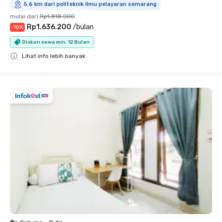
5.6 km dari politeknik ilmu pelayaran semarang
mulai dari
Rp1.818.000
Rp1.636.200
/
bulan
-
10
%
Diskon sewa min. 12 Bulan
Lihat info lebih banyak
Close