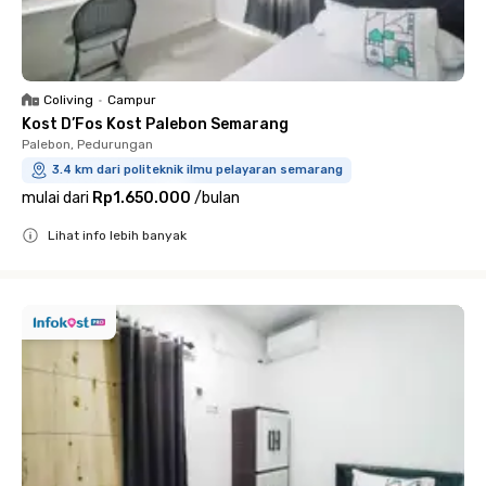
Coliving
•
Campur
Kost D’Fos Kost Palebon Semarang
Palebon, Pedurungan
3.4 km dari politeknik ilmu pelayaran semarang
mulai dari
Rp1.650.000
/
bulan
Lihat info lebih banyak
Close