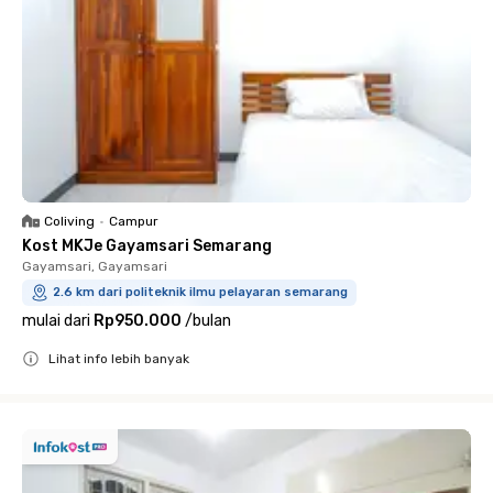
Coliving
•
Campur
Kost MKJe Gayamsari Semarang
Gayamsari, Gayamsari
2.6 km dari politeknik ilmu pelayaran semarang
mulai dari
Rp950.000
/
bulan
Lihat info lebih banyak
Close