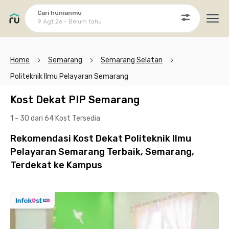
Cari hunianmu
9 Agt 26 - Belum tahu
Ope
Home
Semarang
Semarang Selatan
Politeknik Ilmu Pelayaran Semarang
Kost Dekat PIP Semarang
1 - 30 dari 64 Kost
Tersedia
Rekomendasi Kost Dekat Politeknik Ilmu
Pelayaran Semarang Terbaik, Semarang,
Terdekat ke Kampus