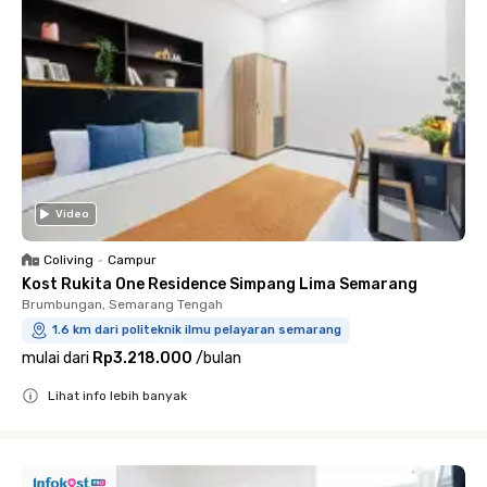
Video
Coliving
•
Campur
Kost Rukita One Residence Simpang Lima Semarang
Brumbungan, Semarang Tengah
1.6 km dari politeknik ilmu pelayaran semarang
mulai dari
Rp3.218.000
/
bulan
Lihat info lebih banyak
Close