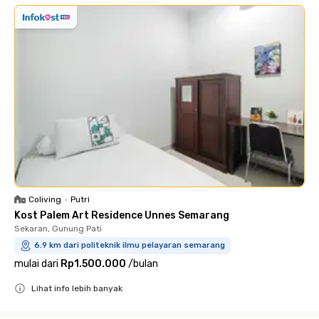
Coliving
•
Putri
Kost Palem Art Residence Unnes Semarang
Sekaran, Gunung Pati
6.9 km dari politeknik ilmu pelayaran semarang
mulai dari
Rp1.500.000
/
bulan
Lihat info lebih banyak
Close