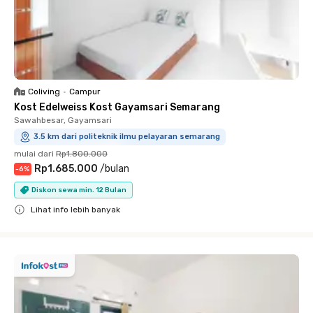
Coliving
•
Campur
Kost Edelweiss Kost Gayamsari Semarang
Sawahbesar, Gayamsari
3.5 km dari politeknik ilmu pelayaran semarang
mulai dari
Rp1.800.000
Rp1.685.000
/
bulan
-
6
%
Diskon sewa min. 12 Bulan
Lihat info lebih banyak
Close