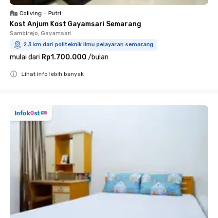
Coliving
•
Putri
Kost Anjum Kost Gayamsari Semarang
Sambirejo, Gayamsari
2.3 km dari politeknik ilmu pelayaran semarang
mulai dari
Rp1.700.000
/
bulan
Lihat info lebih banyak
Close