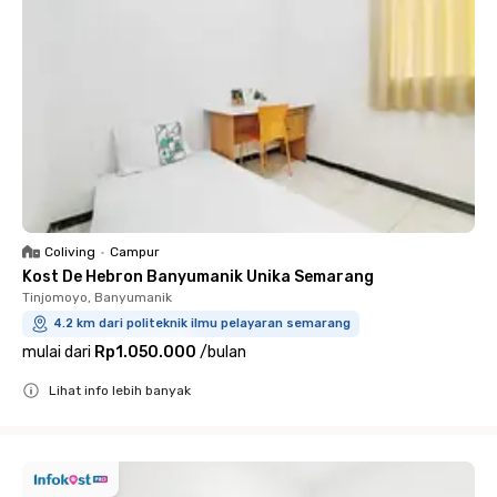
Coliving
•
Campur
Kost De Hebron Banyumanik Unika Semarang
Tinjomoyo, Banyumanik
4.2 km dari politeknik ilmu pelayaran semarang
mulai dari
Rp1.050.000
/
bulan
Lihat info lebih banyak
Close