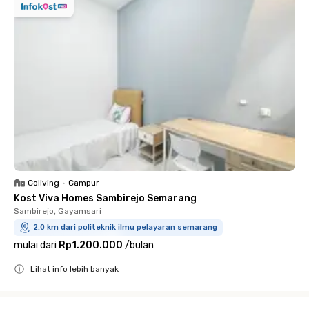
Coliving
•
Campur
Kost Viva Homes Sambirejo Semarang
Sambirejo, Gayamsari
2.0 km dari politeknik ilmu pelayaran semarang
mulai dari
Rp1.200.000
/
bulan
Lihat info lebih banyak
Close