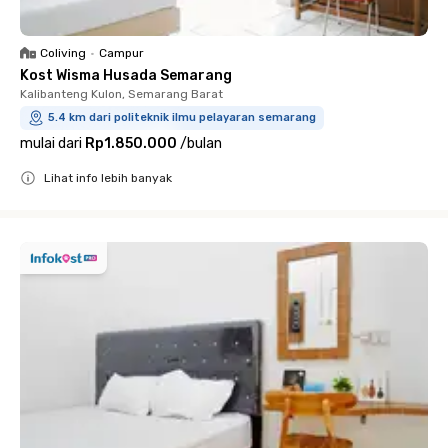
Coliving
•
Campur
Kost Wisma Husada Semarang
Kalibanteng Kulon, Semarang Barat
5.4 km dari politeknik ilmu pelayaran semarang
mulai dari
Rp1.850.000
/
bulan
Lihat info lebih banyak
Close