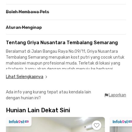
Boleh Membawa Pets
Aturan Menginap
Tentang Griya Nusantara Tembalang Semarang
Beralamat di Jalan Bangau Raya No.09/11, Griya Nusantara
Tembalang Semarang merupakan kost putri yang cocok untuk
mahasiswi maupun profesional muda. Terletak di lokasi yang
strategis, kamu akan dengan mudah menuju ke berbagai
tempat dari kost putri Semarang ini.
Lihat Selengkapnya
Menuju Universitas Muhammadiyah Semarang (UNIMUS) hanya
Ada info yang kurang tepat atau kendala lain
butuh 7 menit sementara ke UNDIP Kampus Tembalang hanya
Laporkan
dengan hunian ini?
sekitar kurang dari 20 menit perjalanan. Selain itu, kamu juga
bisa mencapai area perkantoran di kawasan Simpang Lima dan
Hunian Lain Dekat Sini
Jalan Pandanaran hanya dalam 20 menit berkendara saja.
Untuk berbelanja atau sekadar cuci mata, kamu bisa menuju ke
Java Supermall yang lokasinya kurang dari 15 menit saja dari