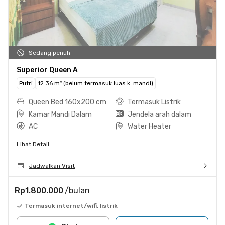
Sedang penuh
Superior Queen A
Putri
12.36 m² (belum termasuk luas k. mandi)
Queen Bed 160x200 cm
Termasuk Listrik
Kamar Mandi Dalam
Jendela arah dalam
AC
Water Heater
Lihat Detail
Jadwalkan Visit
Rp1.800.000
/bulan
Termasuk internet/wifi, listrik