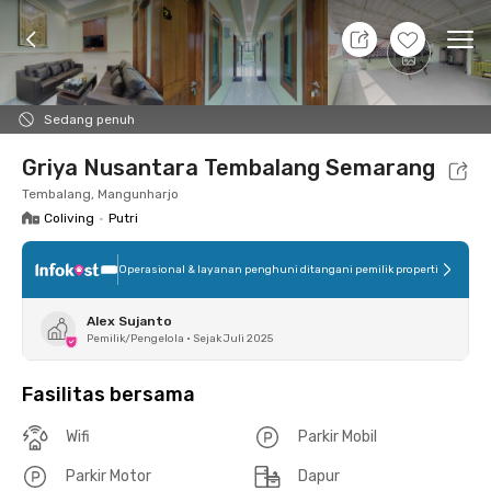
7 Agt 26 - Belum tahu
+
8
Ope
Foto
Fasilitas bersama
Lokasi
Kamar
Atura
Sedang penuh
Griya Nusantara Tembalang Semarang
Tembalang, Mangunharjo
Coliving
•
Putri
Operasional & layanan penghuni ditangani pemilik properti
Alex Sujanto
Pemilik/Pengelola
•
Sejak Juli 2025
Fasilitas bersama
Wifi
Parkir Mobil
Parkir Motor
Dapur