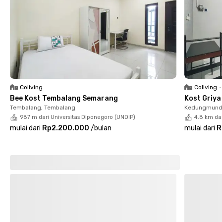
Griya Nusantara Tembalang Semarang. Kamu juga nggak perlu
takut kelaparan karena di sekitar kost dekat kampus
Tembalang ini banyak tempat makan dan kafe hits yang
harganya bersahabat.
Semua kamar di Griya Nusantara Tembalang Semarang sudah
full furnished dengan AC serta kamar mandi dalam. Fasilitas
bersamanya termasuk koneksi WiFi, dapur, meja makan, hingga
area parkir mobil dan motor. Yuk, booking sekarang sebelum
Coliving
Coliving
•
kehabisan!
Bee Kost Tembalang Semarang
Kost Griy
Tembalang, Tembalang
Kedungmund
987 m dari Universitas Diponegoro (UNDIP)
4.8 km da
mulai dari
Rp2.200.000
/
bulan
mulai dari
R