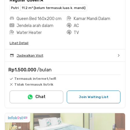
Regular Queen A
Putri
11.2 m² (belum termasuk luas k. mandi)
Queen Bed 160x200 cm
Kamar Mandi Dalam
Jendela arah dalam
AC
Water Heater
TV
Lihat Detail
Jadwalkan Visit
Rp1.500.000
/bulan
Termasuk internet/wifi
Tidak termasuk listrik
Chat
Join Waiting List