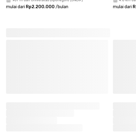
987 m dari Universitas Diponegoro (UNDIP)
4.8 km da
mulai dari
Rp2.200.000
/
bulan
mulai dari
R