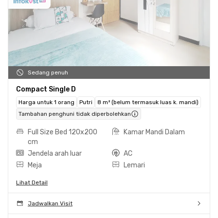
Sedang penuh
Compact Single D
Harga untuk 1 orang
Putri
8 m² (belum termasuk luas k. mandi)
Tambahan penghuni tidak diperbolehkan
Full Size Bed 120x200
Kamar Mandi Dalam
cm
Jendela arah luar
AC
Meja
Lemari
Lihat Detail
Jadwalkan Visit