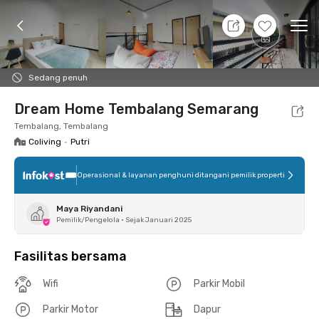
8 Agt 26 - Belum tahu
+
17
Ope
Foto
Fasilitas bersama
Lokasi
Kamar
Atura
Sedang penuh
Dream Home Tembalang Semarang
Tembalang, Tembalang
Coliving
•
Putri
Operasional & layanan penghuni ditangani pemilik properti
Maya Riyandani
Pemilik/Pengelola
•
Sejak Januari 2025
Fasilitas bersama
Wifi
Parkir Mobil
Parkir Motor
Dapur