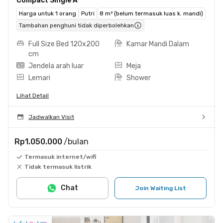
Compact Single A
Harga untuk 1 orang
Putri
8 m² (belum termasuk luas k. mandi)
Tambahan penghuni tidak diperbolehkan
Full Size Bed 120x200
Kamar Mandi Dalam
cm
Jendela arah luar
Meja
Lemari
Shower
Lihat Detail
Jadwalkan Visit
Rp1.050.000
/bulan
Termasuk internet/wifi
Tidak termasuk listrik
Chat
Join Waiting List