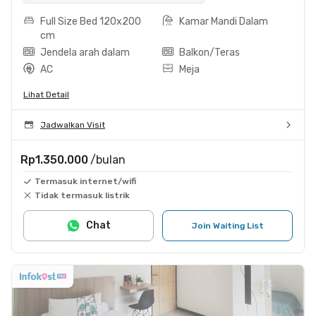
Full Size Bed 120x200
Kamar Mandi Dalam
cm
Jendela arah dalam
Balkon/Teras
AC
Meja
Lihat Detail
Jadwalkan Visit
Rp1.350.000
/bulan
Termasuk internet/wifi
Tidak termasuk listrik
Chat
Join Waiting List