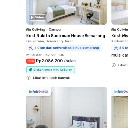
Video
Coliving
•
Campur
Colivi
Kost Rukita Sudirman House Semarang
Kost Wi
Gisikdrono, Semarang Barat
Kalibante
4.0 km dari universitas binus semarang
5.0 k
mulai dari
Rp2.318.000
mulai dar
Rp2.086.200
/
bulan
-
10
%
Lihat 
Diskon sewa min. 12 Bulan
Close
Lihat info lebih banyak
Close