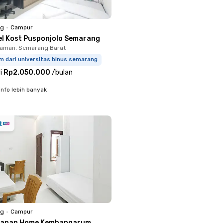
ng
•
Campur
el Kost Pusponjolo Semarang
laman, Semarang Barat
m dari universitas binus semarang
i
Rp2.050.000
/
bulan
info lebih banyak
ng
•
Campur
 Japan Home Kembangarum