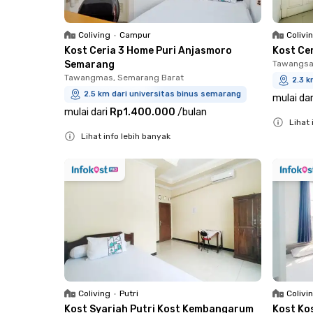
Coliving
•
Campur
Colivi
Kost Ceria 3 Home Puri Anjasmoro
Kost Ce
Semarang
Tawangsa
Tawangmas, Semarang Barat
2.3 k
2.5 km dari universitas binus semarang
mulai dar
mulai dari
Rp1.400.000
/
bulan
Lihat 
Lihat info lebih banyak
Close
Close
Coliving
•
Putri
Colivi
Kost Syariah Putri Kost Kembangarum
Kost Ko