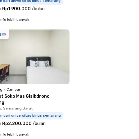
m dari universitas binus semarang
i
Rp1.900.000
/
bulan
info lebih banyak
ng
•
Campur
st Soko Mas Gisikdrono
ng
o, Semarang Barat
m dari universitas binus semarang
i
Rp2.200.000
/
bulan
info lebih banyak