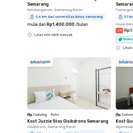
Semarang
Semara
Kembangarum, Semarang Barat
Tawangsa
5.6 km dari universitas binus semarang
2.1 k
mulai dari
Rp1.400.000
/
bulan
mulai dari
Rp1
-
5
%
Lihat info lebih banyak
Diskon
Close
Lihat 
Close
Coliving
•
Putri
Colivi
Kost Juzzie Stay Gisikdrono Semarang
Kost Qu
Gisikdrono, Semarang Barat
Ngemplak