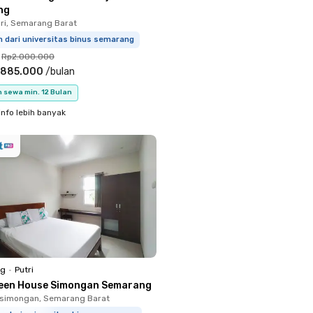
ng
ri, Semarang Barat
m dari universitas binus semarang
Rp2.000.000
.885.000
/
bulan
 sewa min. 12 Bulan
info lebih banyak
ng
•
Putri
een House Simongan Semarang
simongan, Semarang Barat