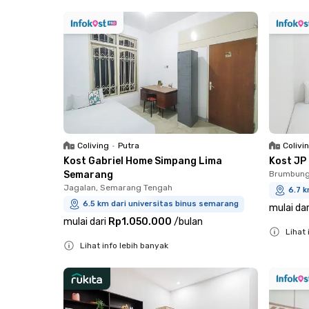
Close
Close
Coliving
•
Putra
Colivi
Kost Gabriel Home Simpang Lima
Kost JP
Semarang
Brumbung
Jagalan, Semarang Tengah
6.7 k
6.5 km dari universitas binus semarang
mulai dar
mulai dari
Rp1.050.000
/
bulan
Lihat 
Lihat info lebih banyak
Close
Close