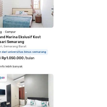
ng
•
Campur
and Marina Ekslusif Kost
sari Semarang
ri, Semarang Barat
m dari universitas binus semarang
i
Rp1.050.000
/
bulan
info lebih banyak