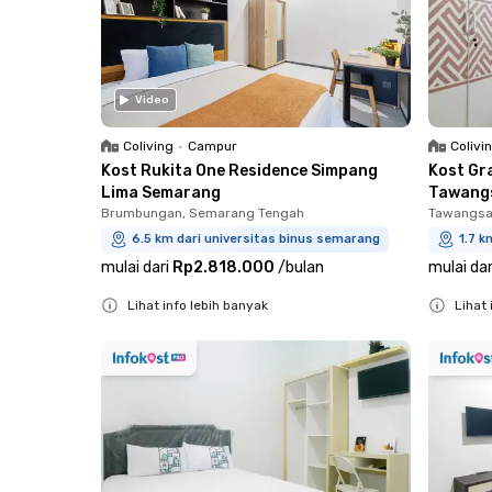
Video
Coliving
•
Campur
Colivi
Kost Rukita One Residence Simpang
Kost Gr
Lima Semarang
Tawang
Brumbungan, Semarang Tengah
Tawangsa
6.5 km dari universitas binus semarang
1.7 k
mulai dari
Rp2.818.000
/
bulan
mulai dar
Lihat info lebih banyak
Lihat 
Close
Close