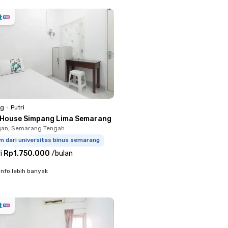
ng
•
Putri
 House Simpang Lima Semarang
an, Semarang Tengah
m dari universitas binus semarang
i
Rp1.750.000
/
bulan
info lebih banyak