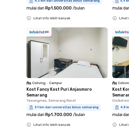
4.3 km dari universitas binus semarang
5.9 k
mulai dari
Rp1.500.000
/
bulan
mulai dar
Lihat info lebih banyak
Lihat 
Close
Close
Coliving
•
Campur
Colivi
Kost Fancy Kost Puri Anjasmoro
Kost Ko
Semarang
Semara
Tawangmas, Semarang Barat
Gisikdron
3.1 km dari universitas binus semarang
4.8 k
mulai dari
Rp1.700.000
/
bulan
mulai dar
Lihat info lebih banyak
Lihat 