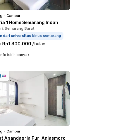
ng
•
Campur
ria 1 Home Semarang Indah
ri, Semarang Barat
m dari universitas binus semarang
i
Rp1.300.000
/
bulan
info lebih banyak
ng
•
Campur
st Anandagria Puri Anjasmoro