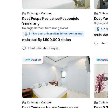
Coliving
•
Campur
Colivi
Kost Puspa Residence Pusponjolo
Kost Ya
Semarang
Bojongsa
Bojongsalaman, Semarang Barat
4.7 k
5.1 km dari universitas binus semarang
mulai dar
mulai dari
Rp1.500.000
/
bulan
Lihat 
Lihat info lebih banyak
Close
Close
Coliving
•
Campur
Colivi
Kost Tentrem House Gondomono
Kost D