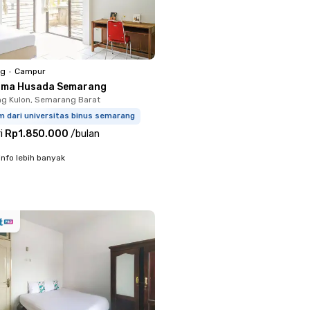
ng
•
Campur
sma Husada Semarang
ng Kulon, Semarang Barat
m dari universitas binus semarang
i
Rp1.850.000
/
bulan
info lebih banyak