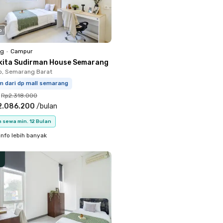
o
ng
•
Campur
kita Sudirman House Semarang
o, Semarang Barat
m dari dp mall semarang
Rp2.318.000
2.086.200
/
bulan
 sewa min. 12 Bulan
info lebih banyak