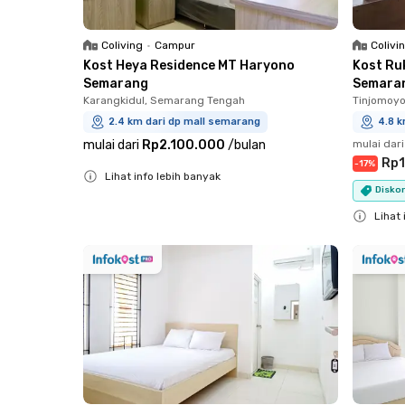
Coliving
•
Campur
Colivi
Kost Heya Residence MT Haryono
Kost Ru
Semarang
Semara
Karangkidul, Semarang Tengah
Tinjomoyo
2.4 km dari dp mall semarang
4.8 k
mulai dari
Rp2.100.000
/
bulan
mulai dari
Rp1
-
17
%
Lihat info lebih banyak
Diskon
Close
Lihat 
Close