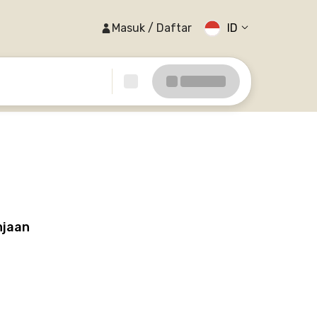
Masuk / Daftar
ID
njaan