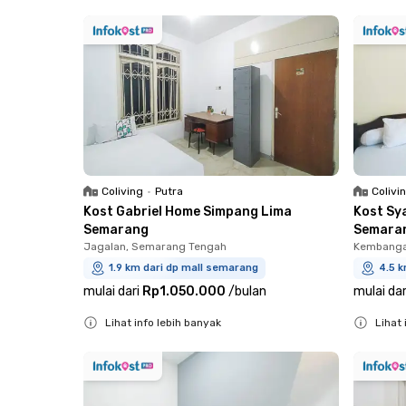
Close
Coliving
•
Putra
Colivi
Kost Gabriel Home Simpang Lima
Kost Sy
Semarang
Semara
Jagalan, Semarang Tengah
Kembanga
1.9 km dari dp mall semarang
4.5 k
mulai dari
Rp1.050.000
/
bulan
mulai dar
Lihat info lebih banyak
Lihat 
Close
Close