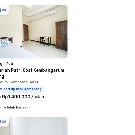
ng
•
Putri
ariah Putri Kost Kembangarum
ng
rum, Semarang Barat
m dari dp mall semarang
i
Rp1.400.000
/
bulan
info lebih banyak