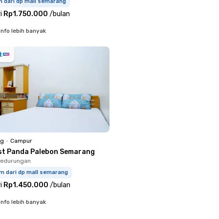
m dari dp mall semarang
i
Rp1.750.000
/
bulan
info lebih banyak
ng
•
Campur
st Panda Palebon Semarang
Pedurungan
km dari dp mall semarang
i
Rp1.450.000
/
bulan
info lebih banyak