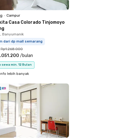
ng
•
Campur
kita Casa Colorado Tinjomoyo
ng
, Banyumanik
m dari dp mall semarang
Rp1.268.000
.051.200
/
bulan
 sewa min. 12 Bulan
info lebih banyak