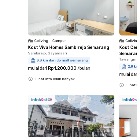
Coliving
•
Campur
Colivi
Kost Viva Homes Sambirejo Semarang
Kost Ce
Sambirejo, Gayamsari
Semara
Tawangma
3.3 km dari dp mall semarang
2.8 k
mulai dari
Rp1.200.000
/
bulan
mulai dar
Lihat info lebih banyak
Lihat 
Close
Close