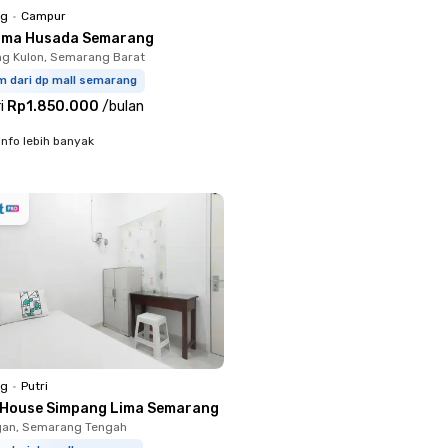
ng
•
Campur
sma Husada Semarang
ng Kulon, Semarang Barat
m dari dp mall semarang
i
Rp1.850.000
/
bulan
info lebih banyak
ng
•
Putri
 House Simpang Lima Semarang
an, Semarang Tengah