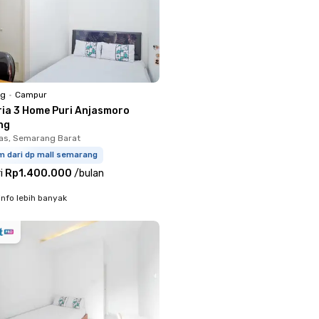
ng
•
Campur
ria 3 Home Puri Anjasmoro
ng
s, Semarang Barat
m dari dp mall semarang
i
Rp1.400.000
/
bulan
info lebih banyak