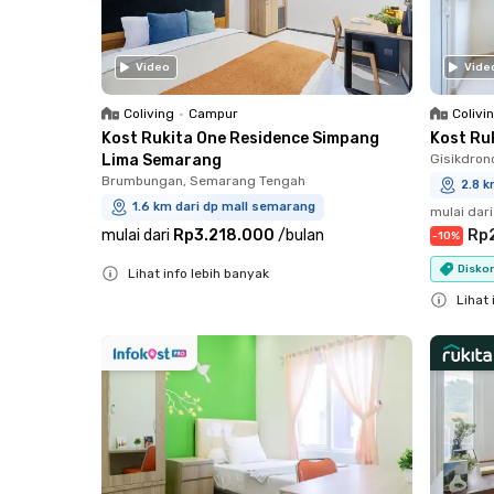
Video
Vide
Coliving
•
Campur
Colivi
Kost Rukita One Residence Simpang
Kost Ru
Lima Semarang
Gisikdron
Brumbungan, Semarang Tengah
2.8 k
1.6 km dari dp mall semarang
mulai dari
mulai dari
Rp3.218.000
/
bulan
Rp
-
10
%
Diskon
Lihat info lebih banyak
Close
Lihat 
Close