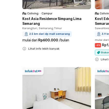
Coliving
•
Campur
Colivi
Kost Asia Residence Simpang Lima
Kost Ed
Semarang
Semara
Karangturi, Semarang Timur
Sawahbes
2.5 km dari dp mall semarang
3.9 k
mulai dari
Rp600.000
/
bulan
mulai dari
Rp1
-
6
%
Lihat info lebih banyak
Diskon
Close
Lihat 
Close