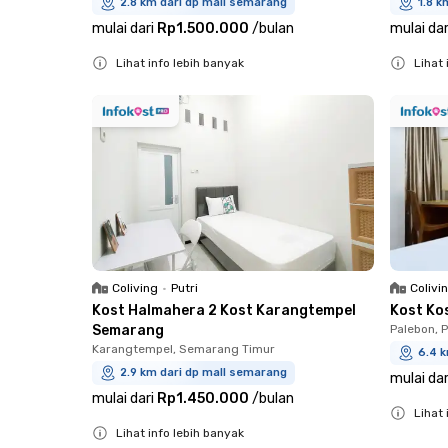
2.8 km dari dp mall semarang
1.8 k
mulai dari
Rp1.500.000
/
bulan
mulai dar
Lihat info lebih banyak
Lihat 
Close
Close
Coliving
•
Putri
Colivi
Kost Halmahera 2 Kost Karangtempel
Kost Ko
Semarang
Palebon, 
Karangtempel, Semarang Timur
6.4 
2.9 km dari dp mall semarang
mulai dar
mulai dari
Rp1.450.000
/
bulan
Lihat 
Lihat info lebih banyak
Close