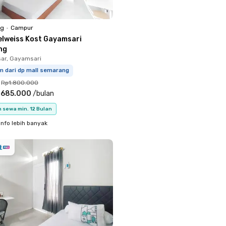
ng
•
Campur
elweiss Kost Gayamsari
ng
ar, Gayamsari
m dari dp mall semarang
Rp1.800.000
.685.000
/
bulan
 sewa min. 12 Bulan
info lebih banyak