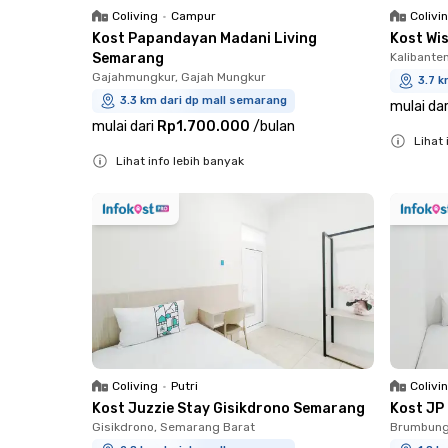
Coliving
•
Campur
Colivi
Kost Papandayan Madani Living
Kost Wi
Semarang
Kalibante
Gajahmungkur, Gajah Mungkur
3.7 k
3.3 km dari dp mall semarang
mulai dar
mulai dari
Rp1.700.000
/
bulan
Lihat 
Lihat info lebih banyak
Close
Close
Coliving
•
Putri
Colivi
Kost Juzzie Stay Gisikdrono Semarang
Kost JP
Gisikdrono, Semarang Barat
Brumbung