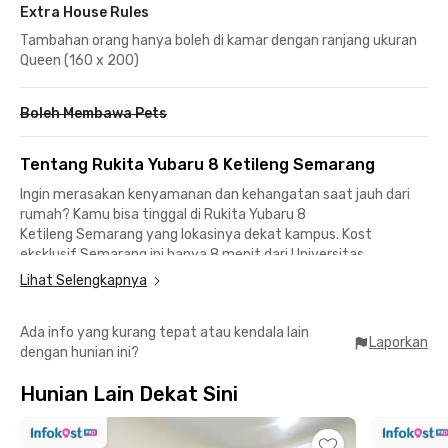
Extra House Rules
Tambahan orang hanya boleh di kamar dengan ranjang ukuran
Queen (160 x 200)
Boleh Membawa Pets
Tentang Rukita Yubaru 8 Ketileng Semarang
Ingin merasakan kenyamanan dan kehangatan saat jauh dari
rumah? Kamu bisa tinggal di Rukita Yubaru 8
Ketileng
Semarang yang lokasinya dekat kampus. Kost
eksklusif Semarang ini hanya 8 menit dari Universitas
Muhammadiyah Semarang (UNIMUS), sementara UNDIP
Lihat Selengkapnya
Kampus Tembalang dan Politeknik Negeri Semarang (POLINES)
sekitar 17 menit berkendara.
Ada info yang kurang tepat atau kendala lain
Laporkan
dengan hunian ini?
Ada banyak pilihan tempat makan dan nongkrong dengan
harga bersahabat untuk mahasiswa. Mulai dari Penyet Kuah
Hunian Lain Dekat Sini
Timoho, OBO Iga Bakar & Ayam Bakar, Meatlovers Gajahmada,
atau Gudeg Koyor Mbak Tum yang bisa dicapai kurang dari 20
menit berkendara. Kost dekat kampus Semarang ini juga