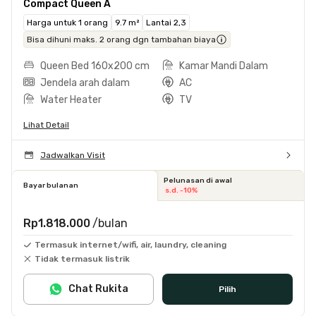
Compact Queen A
Harga untuk 1 orang
9.7 m²
Lantai 2,3
Bisa dihuni maks. 2 orang dgn tambahan biaya
Queen Bed 160x200 cm
Kamar Mandi Dalam
Jendela arah dalam
AC
Water Heater
TV
Lihat Detail
Jadwalkan Visit
Pelunasan di awal
Bayar bulanan
s.d. -10%
Rp1.818.000
/bulan
Termasuk internet/wifi, air, laundry, cleaning
Tidak termasuk listrik
Chat Rukita
Pilih