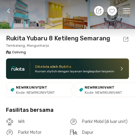
6 Agt 26 - Belum tahu
+
15
Ope
Foto
Fasilitas bersama
Lokasi
Kamar
Atura
Rukita Yubaru 8 Ketileng Semarang
Tembalang, Mangunharjo
Coliving
Dikelola oleh Rukita
Hunian stylish dengan layanan lengkap dan terjamin
NEWRKUNIV12NT
NEWRKUNIV6NT
Kode: NEWRKUNIV12NT
Kode: NEWRKUNIV6NT
Fasilitas bersama
Wifi
Parkir Mobil (di luar unit)
Parkir Motor
Dapur