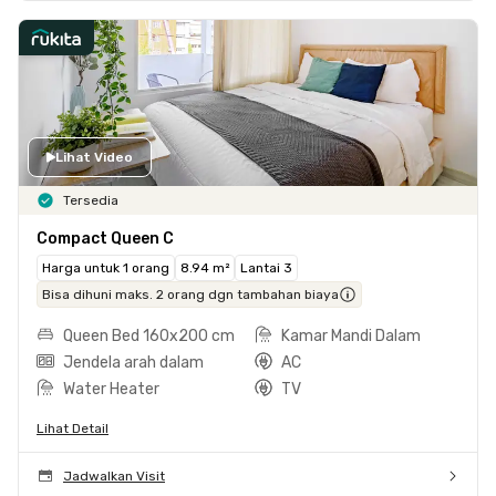
Lihat Video
Tersedia
Compact Queen C
Harga untuk 1 orang
8.94 m²
Lantai 3
Bisa dihuni maks. 2 orang dgn tambahan biaya
Queen Bed 160x200 cm
Kamar Mandi Dalam
Jendela arah dalam
AC
Water Heater
TV
Lihat Detail
Jadwalkan Visit