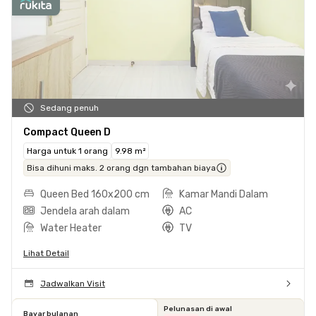
Sedang penuh
Compact Queen D
Harga untuk 1 orang
9.98 m²
Bisa dihuni maks. 2 orang dgn tambahan biaya
Queen Bed 160x200 cm
Kamar Mandi Dalam
Jendela arah dalam
AC
Water Heater
TV
Lihat Detail
Jadwalkan Visit
Pelunasan di awal
Bayar bulanan