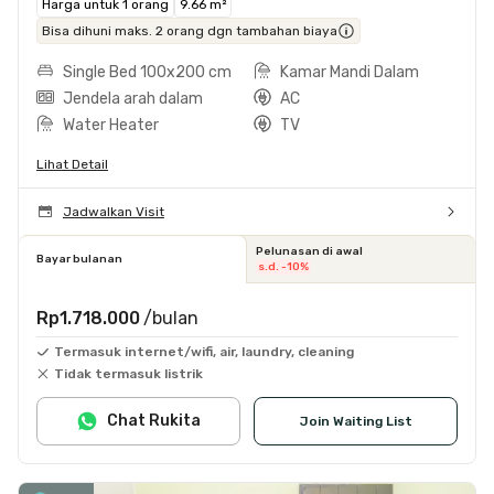
Harga untuk 1 orang
9.66 m²
Bisa dihuni maks. 2 orang dgn tambahan biaya
Single Bed 100x200 cm
Kamar Mandi Dalam
Jendela arah dalam
AC
Water Heater
TV
Lihat Detail
Jadwalkan Visit
Pelunasan di awal
Bayar bulanan
s.d. -10%
Rp1.718.000
/bulan
Termasuk internet/wifi, air, laundry, cleaning
Tidak termasuk listrik
Chat Rukita
Join Waiting List