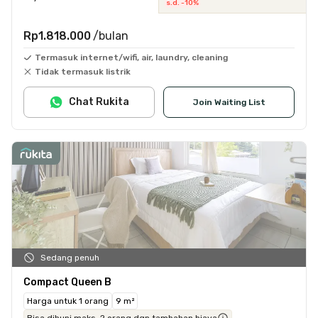
s.d. -10%
Rp1.818.000
/bulan
Termasuk internet/wifi, air, laundry, cleaning
Tidak termasuk listrik
Chat Rukita
Join Waiting List
Sedang penuh
Compact Queen B
Harga untuk 1 orang
9 m²
Bisa dihuni maks. 2 orang dgn tambahan biaya