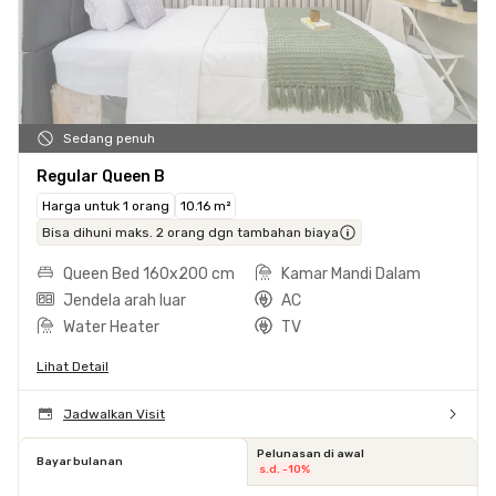
Sedang penuh
Regular Queen B
Harga untuk 1 orang
10.16 m²
Bisa dihuni maks. 2 orang dgn tambahan biaya
Queen Bed 160x200 cm
Kamar Mandi Dalam
Jendela arah luar
AC
Water Heater
TV
Lihat Detail
Jadwalkan Visit
Pelunasan di awal
Bayar bulanan
s.d. -10%