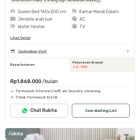
Queen Bed 160x200 cm
Kamar Mandi Dalam
Jendela arah luar
AC
Water Heater
TV
Lihat Detail
Jadwalkan Visit
Pelunasan di awal
Bayar bulanan
s.d. -10%
Rp1.868.000
/bulan
Termasuk internet/wifi, air, laundry, cleaning
Tidak termasuk listrik
Chat Rukita
Join Waiting List