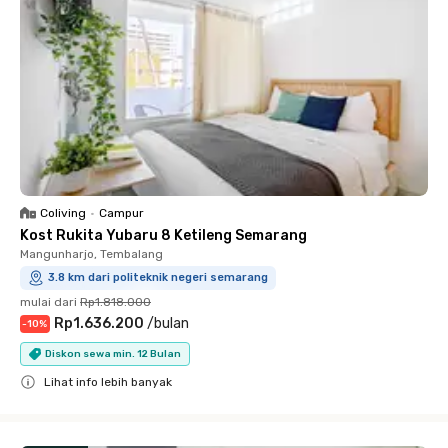
Coliving
•
Campur
Kost Rukita Yubaru 8 Ketileng Semarang
Mangunharjo, Tembalang
3.8 km dari politeknik negeri semarang
mulai dari
Rp1.818.000
Rp1.636.200
/
bulan
-
10
%
Diskon sewa min. 12 Bulan
Lihat info lebih banyak
Close