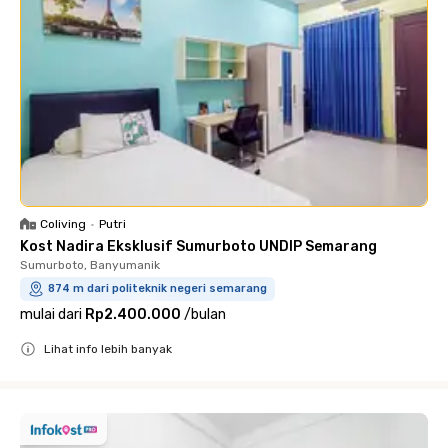
Coliving
•
Putri
Kost Nadira Eksklusif Sumurboto UNDIP Semarang
Sumurboto, Banyumanik
874 m dari politeknik negeri semarang
mulai dari
Rp2.400.000
/
bulan
Lihat info lebih banyak
Close