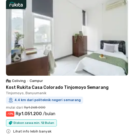
Coliving
•
Campur
Kost Rukita Casa Colorado Tinjomoyo Semarang
Tinjomoyo, Banyumanik
4.4 km dari politeknik negeri semarang
mulai dari
Rp1.268.000
Rp1.051.200
/
bulan
-
17
%
Diskon sewa min. 12 Bulan
Lihat info lebih banyak