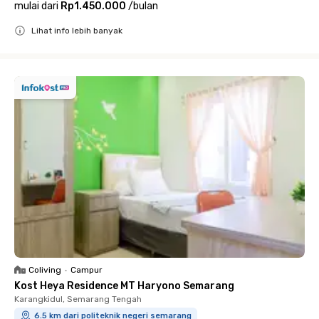
mulai dari
Rp1.450.000
/
bulan
Lihat info lebih banyak
Close
Coliving
•
Campur
Kost Heya Residence MT Haryono Semarang
Karangkidul, Semarang Tengah
6.5 km dari politeknik negeri semarang