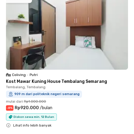
Coliving
•
Putri
Kost Mawar Kuning House Tembalang Semarang
Tembalang, Tembalang
909 m dari politeknik negeri semarang
mulai dari
Rp1.000.000
Rp920.000
/
bulan
-
8
%
Diskon sewa min. 12 Bulan
Lihat info lebih banyak
Close