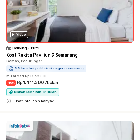
Video
Coliving
•
Putri
Kost Rukita Paviliun 9 Semarang
Gemah, Pedurungan
5.5 km dari politeknik negeri semarang
mulai dari
Rp1.568.000
Rp1.411.200
/
bulan
-
10
%
Diskon sewa min. 12 Bulan
Lihat info lebih banyak
Close