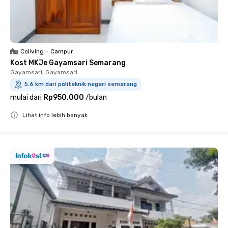
Coliving
•
Campur
Kost MKJe Gayamsari Semarang
Gayamsari, Gayamsari
5.6 km dari politeknik negeri semarang
mulai dari
Rp950.000
/
bulan
Lihat info lebih banyak
Close