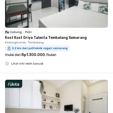
Coliving
•
Putri
Kost Kost Griya Talenta Tembalang Semarang
Kedungmundu, Tembalang
5.2 km dari politeknik negeri semarang
mulai dari
Rp1.300.000
/
bulan
Lihat info lebih banyak
Close