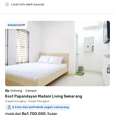
Lihat info lebih banyak
Close
Coliving
•
Campur
Kost Papandayan Madani Living Semarang
Gajahmungkur, Gajah Mungkur
5.0 km dari politeknik negeri semarang
mulai dari
Rp1.700.000
/
bulan