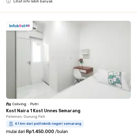
Lihat info lebih banyak
Close
Coliving
•
Putri
Kost Naira 1 Kost Unnes Semarang
Patemon, Gunung Pati
4.1 km dari politeknik negeri semarang
mulai dari
Rp1.450.000
/
bulan