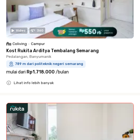
Video
360
Coliving
•
Campur
Kost Rukita Arditya Tembalang Semarang
Pedalangan, Banyumanik
789 m dari politeknik negeri semarang
mulai dari
Rp1.718.000
/
bulan
Lihat info lebih banyak
Close