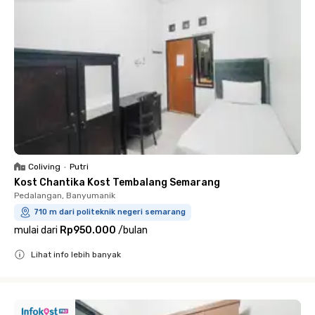
Coliving
•
Putri
Kost Chantika Kost Tembalang Semarang
Pedalangan, Banyumanik
710 m dari politeknik negeri semarang
mulai dari
Rp950.000
/
bulan
Lihat info lebih banyak
Close