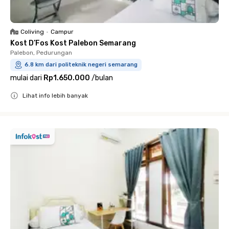
Coliving
•
Campur
Kost D’Fos Kost Palebon Semarang
Palebon, Pedurungan
6.8 km dari politeknik negeri semarang
mulai dari
Rp1.650.000
/
bulan
Lihat info lebih banyak
Close