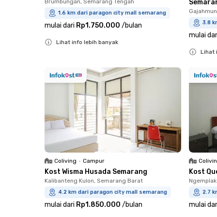
Brumbungan, Semarang Tengah
Semara
Gajahmung
1.6 km dari paragon city mall semarang
3.8 k
mulai dari
Rp1.750.000
/
bulan
mulai dar
Lihat info lebih banyak
Lihat 
Close
Close
Coliving
•
Campur
Colivi
Kost Wisma Husada Semarang
Kost Qu
Kalibanteng Kulon, Semarang Barat
Ngemplak
4.2 km dari paragon city mall semarang
2.7 k
mulai dari
Rp1.850.000
/
bulan
mulai dar