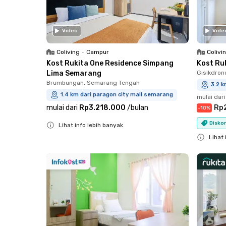
Video
Vide
Coliving
•
Campur
Colivi
Kost Rukita One Residence Simpang
Kost Ru
Lima Semarang
Gisikdron
Brumbungan, Semarang Tengah
3.2 k
1.4 km dari paragon city mall semarang
mulai dari
mulai dari
Rp3.218.000
/
bulan
Rp
-
10
%
Diskon
Lihat info lebih banyak
Close
Lihat 
Close