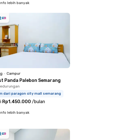
info lebih banyak
ng
•
Campur
st Panda Palebon Semarang
Pedurungan
m dari paragon city mall semarang
i
Rp1.450.000
/
bulan
info lebih banyak