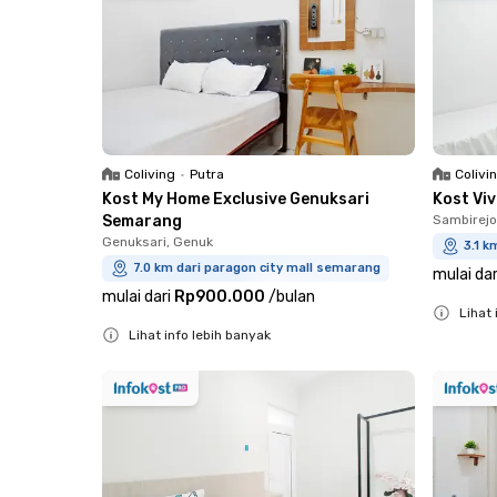
Coliving
•
Putra
Colivi
Kost My Home Exclusive Genuksari
Kost Vi
Semarang
Sambirejo
Genuksari, Genuk
3.1 k
7.0 km dari paragon city mall semarang
mulai dar
mulai dari
Rp900.000
/
bulan
Lihat 
Lihat info lebih banyak
Close
Close