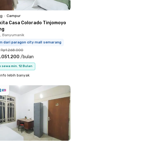
ng
•
Campur
kita Casa Colorado Tinjomoyo
ng
, Banyumanik
m dari paragon city mall semarang
Rp1.268.000
.051.200
/
bulan
 sewa min. 12 Bulan
info lebih banyak