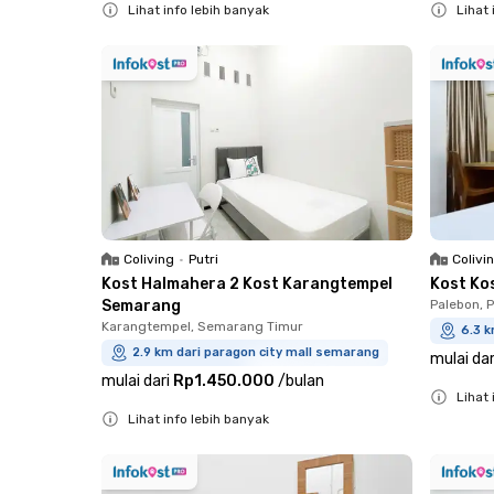
Lihat info lebih banyak
Lihat 
Close
Close
Coliving
•
Putri
Colivi
Kost Halmahera 2 Kost Karangtempel
Kost Ko
Semarang
Palebon, 
Karangtempel, Semarang Timur
6.3 k
2.9 km dari paragon city mall semarang
mulai dar
mulai dari
Rp1.450.000
/
bulan
Lihat 
Lihat info lebih banyak
Close
Close