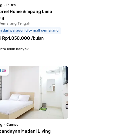
ng
•
Putra
briel Home Simpang Lima
ng
 Semarang Tengah
m dari paragon city mall semarang
i
Rp1.050.000
/
bulan
info lebih banyak
ng
•
Campur
pandayan Madani Living