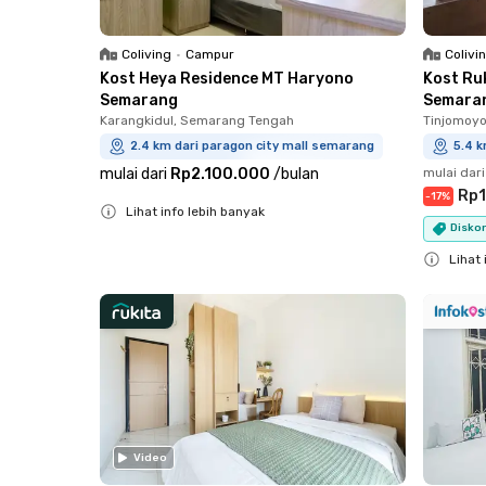
Coliving
•
Campur
Colivi
Kost Heya Residence MT Haryono
Kost Ru
Semarang
Semara
Karangkidul, Semarang Tengah
Tinjomoyo
2.4 km dari paragon city mall semarang
5.4 k
mulai dari
Rp2.100.000
/
bulan
mulai dari
Rp1
-
17
%
Lihat info lebih banyak
Diskon
Close
Lihat 
Close
Video