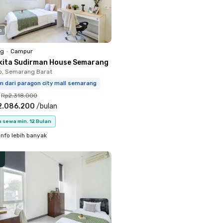
o
ng
•
Campur
kita Sudirman House Semarang
o, Semarang Barat
m dari paragon city mall semarang
Rp2.318.000
2.086.200
/
bulan
 sewa min. 12 Bulan
info lebih banyak