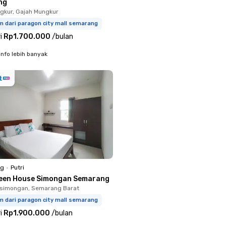
ng
kur, Gajah Mungkur
m dari paragon city mall semarang
i
Rp1.700.000
/
bulan
info lebih banyak
ng
•
Putri
een House Simongan Semarang
simongan, Semarang Barat
m dari paragon city mall semarang
i
Rp1.900.000
/
bulan