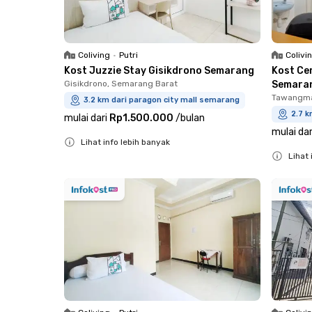
Coliving
•
Putri
Colivi
Kost Juzzie Stay Gisikdrono Semarang
Kost Ce
Gisikdrono, Semarang Barat
Semara
Tawangma
3.2 km dari paragon city mall semarang
2.7 k
mulai dari
Rp1.500.000
/
bulan
mulai dar
Lihat info lebih banyak
Lihat 
Close
Close