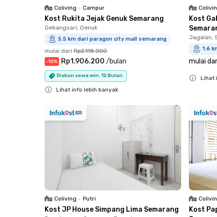
Coliving
•
Campur
Colivi
Kost Rukita Jejak Genuk Semarang
Kost Ga
Gebangsari, Genuk
Semara
Jagalan,
5.5 km dari paragon city mall semarang
1.6 k
mulai dari
Rp2.118.000
Rp1.906.200
/
bulan
mulai dar
-
10
%
Diskon sewa min. 12 Bulan
Lihat 
Lihat info lebih banyak
Close
Close
Coliving
•
Putri
Colivi
Kost JP House Simpang Lima Semarang
Kost Pa