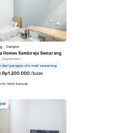
ng
•
Campur
va Homes Sambirejo Semarang
, Gayamsari
m dari paragon city mall semarang
i
Rp1.200.000
/
bulan
info lebih banyak