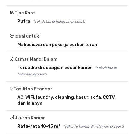
👥
Tipe Kost
Putra
*cek detail di halaman properti
🎯
Ideal untuk
Mahasiswa dan pekerja perkantoran
🚿
Kamar Mandi Dalam
Tersedia di sebagian besar kamar
*cek detail di
halaman properti
✨
Fasilitas Standar
AC, WiFi, laundry, cleaning, kasur, sofa, CCTV,
dan lainnya
📐
Ukuran Kamar
Rata-rata 10-15 m²
*cek info kamar di halaman properti