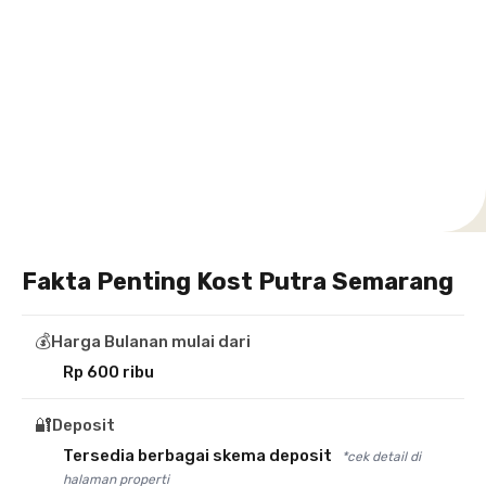
Setiabudi
Cilandak
Depok
Kemanggisan
Semarang
Medan
Tangerang
Bali
Yogyakarta
Jakarta
Jakarta
Jawa
Jakarta
Jawa
Sumatera
Selatan
Banten
Selatan
Barat
Barat
Bali
Yogyakarta
Tengah
Utara
Fakta Penting Kost Putra Semarang
💰
Harga Bulanan mulai dari
Rp 600 ribu
🔐
Deposit
Tersedia berbagai skema deposit
*cek detail di
halaman properti