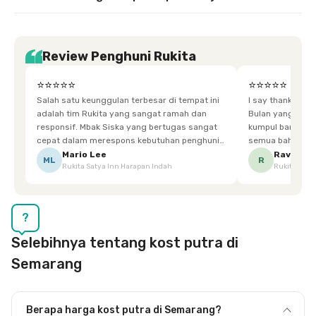
Review Penghuni Rukita
⭐⭐⭐⭐⭐
⭐⭐⭐⭐⭐
Salah satu keunggulan terbesar di tempat ini
I say thankyou s
adalah tim Rukita yang sangat ramah dan
Bulan yang super happy! banyak tem
responsif. Mbak Siska yang bertugas sangat
kumpul bareng mak
cepat dalam merespons kebutuhan penghuni.
semua bahagia ad
Ketika saya meminta keset karena sempat
mgkn saran dari air aja & kebersihan lebih di
Mario Lee
Ravena
ML
R
Rukita Satya Inn Harapan Indah
Rukita Dimi
terpeleset, permintaan tersebut langsung
tingkatka
dipenuhi dengan cepat. Terima kasih Mbak
Siska.
?
Selebihnya tentang kost putra di
Semarang
Berapa harga kost putra di Semarang?