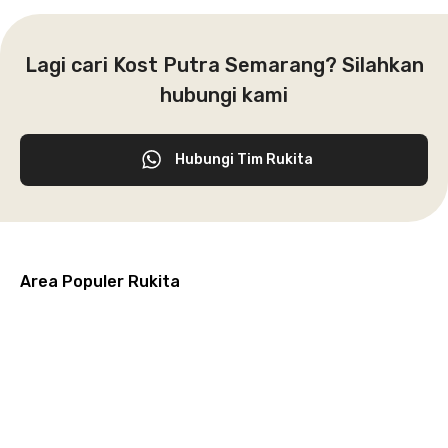
Lagi cari Kost Putra Semarang? Silahkan
hubungi kami
Hubungi Tim Rukita
Area Populer Rukita
Grogol
Kebon
Kuningan
Petamburan
Menteng
Jeruk
Bandung
Surabaya
Malang
Solo
Karawaci
Jakarta
Jakarta
Jakarta
Jakarta
Jawa
Jawa
Jawa
Jawa
Selatan
Barat
Tangerang
Pusat
Barat
Barat
Timur
Timur
Tengah