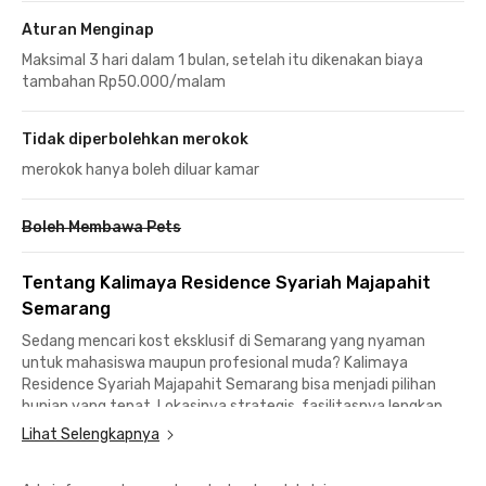
Aturan Menginap
Maksimal 3 hari dalam 1 bulan, setelah itu dikenakan biaya
tambahan Rp50.000/malam
Tidak diperbolehkan merokok
merokok hanya boleh diluar kamar
Boleh Membawa Pets
Tentang Kalimaya Residence Syariah Majapahit
Semarang
Sedang mencari kost eksklusif di Semarang yang nyaman
untuk mahasiswa maupun profesional muda? Kalimaya
Residence Syariah Majapahit Semarang bisa menjadi pilihan
hunian yang tepat. Lokasinya strategis, fasilitasnya lengkap,
dan harga sewanya kompetitif untuk kualitas hunian yang
Lihat Selengkapnya
ditawarkan.