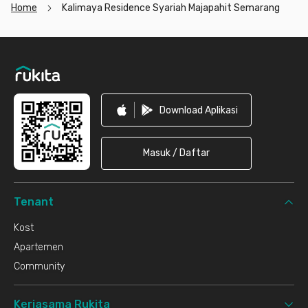
Home
Kalimaya Residence Syariah Majapahit Semarang
Footer
Download Aplikasi
Masuk / Daftar
Tenant
Kost
Apartemen
Community
Kerjasama Rukita