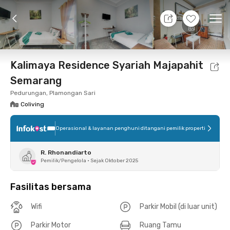
7 Agt 26 - Belum tahu
+
5
Ope
Foto
Fasilitas bersama
Lokasi
Kamar
Atura
Kalimaya Residence Syariah Majapahit
Semarang
Pedurungan, Plamongan Sari
Coliving
Operasional & layanan penghuni ditangani pemilik properti
R. Rhonandiarto
Pemilik/Pengelola
•
Sejak Oktober 2025
Fasilitas bersama
Wifi
Parkir Mobil (di luar unit)
Parkir Motor
Ruang Tamu