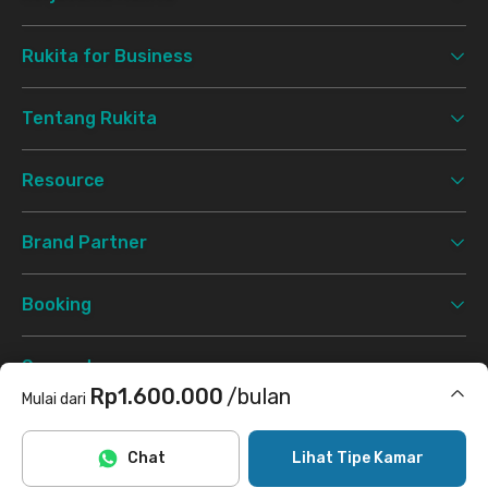
Rukita for Business
Tentang Rukita
Resource
Brand Partner
Booking
Support
Rp1.600.000
/bulan
Mulai dari
Syarat & Ketentuan
Kebijakan Privasi
©
2026 Rukita. All rights reserved.
Termasuk internet/wifi, cleaning
Chat
Lihat Tipe Kamar
Facebook
Instagram
Twitter
TikTok