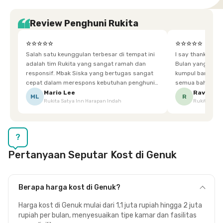
Review Penghuni Rukita
⭐⭐⭐⭐⭐
⭐⭐⭐⭐⭐
Salah satu keunggulan terbesar di tempat ini
I say thankyou s
adalah tim Rukita yang sangat ramah dan
Bulan yang super happy! banyak tem
responsif. Mbak Siska yang bertugas sangat
kumpul bareng mak
cepat dalam merespons kebutuhan penghuni.
semua bahagia ad
Ketika saya meminta keset karena sempat
mgkn saran dari air aja & kebersihan lebih di
Mario Lee
Ravena
ML
R
Rukita Satya Inn Harapan Indah
Rukita Dimi
terpeleset, permintaan tersebut langsung
tingkatka
dipenuhi dengan cepat. Terima kasih Mbak
Siska.
?
Pertanyaan Seputar Kost di Genuk
Berapa harga kost di Genuk?
Harga kost di Genuk mulai dari 1,1 juta rupiah hingga 2 juta
rupiah per bulan, menyesuaikan tipe kamar dan fasilitas