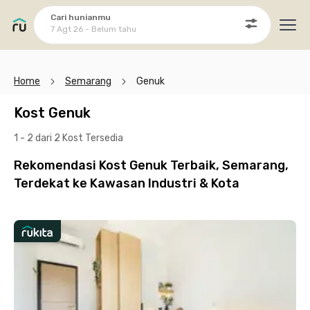
Cari hunianmu
7 Agt 26 - Belum tahu
Ope
Home
Semarang
Genuk
Kost Genuk
1 - 2 dari 2 Kost
Tersedia
Rekomendasi Kost Genuk Terbaik, Semarang,
Terdekat ke Kawasan Industri & Kota