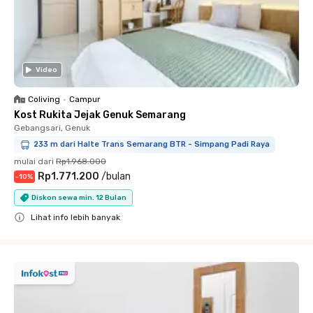
Video
Coliving
•
Campur
Kost Rukita Jejak Genuk Semarang
Gebangsari, Genuk
233 m dari Halte Trans Semarang BTR - Simpang Padi Raya
mulai dari
Rp1.968.000
Rp1.771.200
/
bulan
-
10
%
Diskon sewa min. 12 Bulan
Lihat info lebih banyak
Close