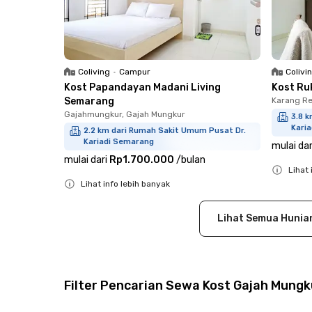
Coliving
•
Campur
Colivi
Kost Papandayan Madani Living
Kost Ru
Semarang
Karang Re
Gajahmungkur, Gajah Mungkur
3.8 
Kari
2.2 km dari Rumah Sakit Umum Pusat Dr.
Kariadi Semarang
mulai dar
mulai dari
Rp1.700.000
/
bulan
Lihat 
Lihat info lebih banyak
Close
Close
Lihat Semua Hunia
Filter Pencarian Sewa Kost Gajah Mungk