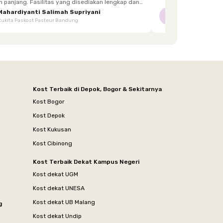
itas yang disediakan lengkap dan
enghuni, mulai dari furnitur,
Mahardiyanti Salimah Supriyani
Nur Indriani
NI
Rukita Paskost Pasteur Bandung
Rukita Lilo Living
area bersama, hingga akses yang mudah.
Kost Terbaik di Depok, Bogor & Sekitarnya
Kost Bogor
Kost Depok
Kost Kukusan
Kost Cibinong
Kost Terbaik Dekat Kampus Negeri
Kost dekat UGM
Kost dekat UNESA
Kost dekat UB Malang
g
Kost dekat Undip