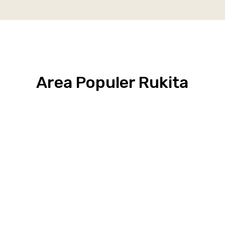
Area Populer Rukita
Grogol
Kebon
Kuningan
Petamburan
Menteng
Jeruk
Bandung
Surabaya
Malang
Solo
Karawaci
Jakarta
Jakarta
Jakarta
Jakarta
Jawa
Jawa
Jawa
Jawa
Selatan
Barat
Tangerang
Pusat
Barat
Barat
Timur
Timur
Tengah