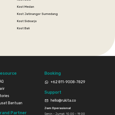
Kost Medan
Kost Jatinangor Sumedang
Kost Sidoarjo
Kost Bali
esource
Booking
AQ
+62 811-9008-7829
arir
Support
tories
hello@rukita.co
usat Bantuan
Jam Operasional
rand Partner
Senin - Jumat: 10.00 - 19.00