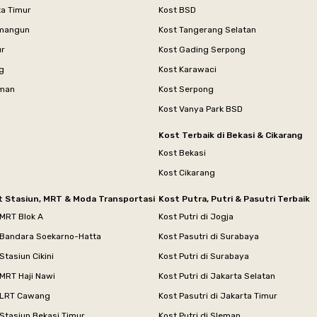
ta Timur
Kost BSD
mangun
Kost Tangerang Selatan
ur
Kost Gading Serpong
g
Kost Karawaci
aman
Kost Serpong
Kost Vanya Park BSD
Kost Terbaik di Bekasi & Cikarang
Kost Bekasi
Kost Cikarang
t Stasiun, MRT & Moda Transportasi
Kost Putra, Putri & Pasutri Terbaik
 MRT Blok A
Kost Putri di Jogja
 Bandara Soekarno-Hatta
Kost Pasutri di Surabaya
Stasiun Cikini
Kost Putri di Surabaya
MRT Haji Nawi
Kost Putri di Jakarta Selatan
 LRT Cawang
Kost Pasutri di Jakarta Timur
Stasiun Bekasi Timur
Kost Putri di Sleman