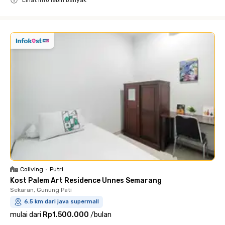
Lihat info lebih banyak
Close
Coliving
•
Putri
Kost Palem Art Residence Unnes Semarang
Sekaran, Gunung Pati
6.5 km dari java supermall
mulai dari
Rp1.500.000
/
bulan