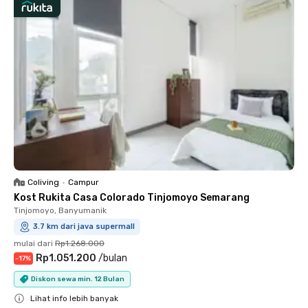
Coliving
•
Campur
Kost Rukita Casa Colorado Tinjomoyo Semarang
Tinjomoyo, Banyumanik
3.7 km dari java supermall
mulai dari
Rp1.268.000
Rp1.051.200
/
bulan
-
17
%
Diskon sewa min. 12 Bulan
Lihat info lebih banyak