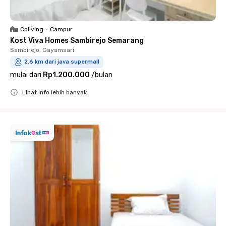
Coliving
•
Campur
Kost Viva Homes Sambirejo Semarang
Sambirejo, Gayamsari
2.6 km dari java supermall
mulai dari
Rp1.200.000
/
bulan
Lihat info lebih banyak
Close