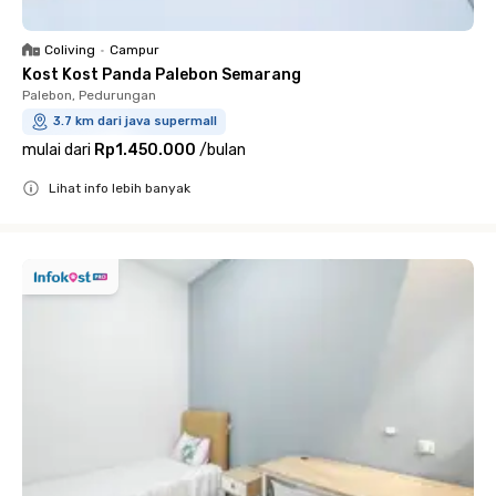
Coliving
•
Campur
Kost Kost Panda Palebon Semarang
Palebon, Pedurungan
3.7 km dari java supermall
mulai dari
Rp1.450.000
/
bulan
Lihat info lebih banyak
Close