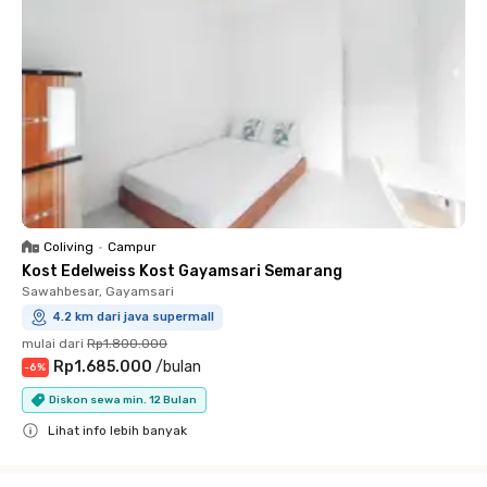
Coliving
•
Campur
Kost Edelweiss Kost Gayamsari Semarang
Sawahbesar, Gayamsari
4.2 km dari java supermall
mulai dari
Rp1.800.000
Rp1.685.000
/
bulan
-
6
%
Diskon sewa min. 12 Bulan
Lihat info lebih banyak
Close