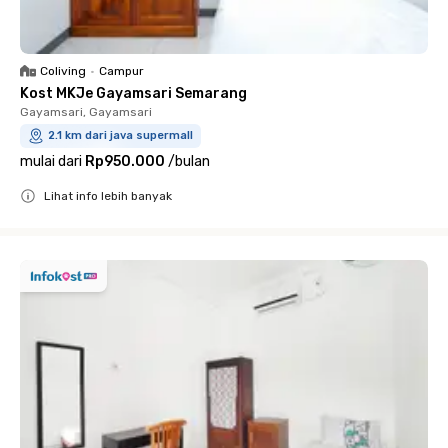
Coliving
•
Campur
Kost MKJe Gayamsari Semarang
Gayamsari, Gayamsari
2.1 km dari java supermall
mulai dari
Rp950.000
/
bulan
Lihat info lebih banyak
Close