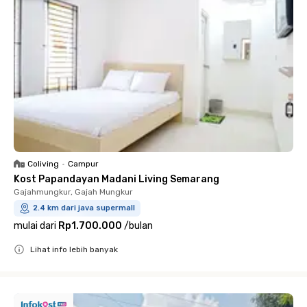
Coliving
•
Campur
Kost Papandayan Madani Living Semarang
Gajahmungkur, Gajah Mungkur
2.4 km dari java supermall
mulai dari
Rp1.700.000
/
bulan
Lihat info lebih banyak
Close