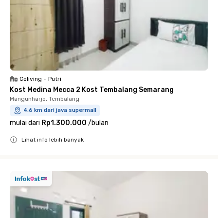
Coliving
•
Putri
Kost Medina Mecca 2 Kost Tembalang Semarang
Mangunharjo, Tembalang
4.6 km dari java supermall
mulai dari
Rp1.300.000
/
bulan
Lihat info lebih banyak
Close