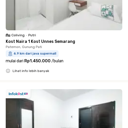
Coliving
•
Putri
Kost Naira 1 Kost Unnes Semarang
Patemon, Gunung Pati
6.9 km dari java supermall
mulai dari
Rp1.450.000
/
bulan
Lihat info lebih banyak
Close