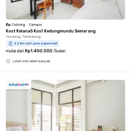
Coliving
•
Campur
Kost Kelana5 Kost Kedungmundu Semarang
Tandang, Tembalang
2.2 km dari java supermall
mulai dari
Rp1.400.000
/
bulan
Lihat info lebih banyak
Close