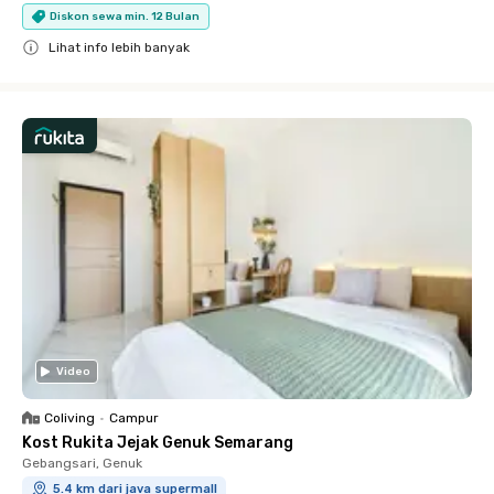
Diskon sewa min. 12 Bulan
Lihat info lebih banyak
Close
Video
Coliving
•
Campur
Kost Rukita Jejak Genuk Semarang
Gebangsari, Genuk
5.4 km dari java supermall