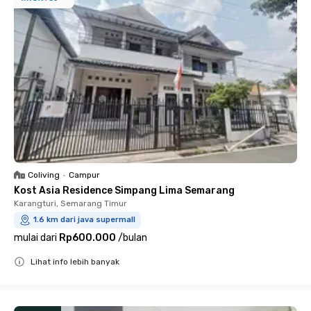
Coliving
•
Campur
Kost Asia Residence Simpang Lima Semarang
Karangturi, Semarang Timur
1.6 km dari java supermall
mulai dari
Rp600.000
/
bulan
Lihat info lebih banyak
Close