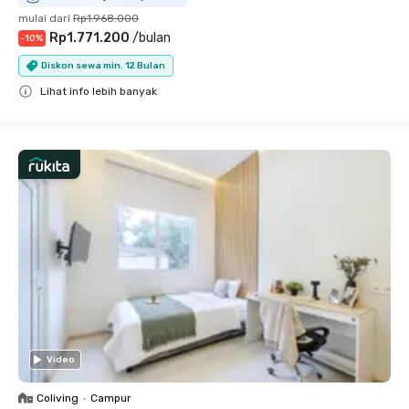
mulai dari
Rp1.968.000
Rp1.771.200
/
bulan
-
10
%
Diskon sewa min. 12 Bulan
Lihat info lebih banyak
Close
Video
Coliving
•
Campur