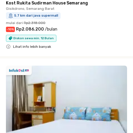
Kost Rukita Sudirman House Semarang
Gisikdrono, Semarang Barat
5.7 km dari java supermall
mulai dari
Rp2.318.000
Rp2.086.200
/
bulan
-
10
%
Diskon sewa min. 12 Bulan
Lihat info lebih banyak
Close