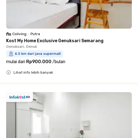
Coliving
•
Putra
Kost My Home Exclusive Genuksari Semarang
Genuksari, Genuk
6.5 km dari java supermall
mulai dari
Rp900.000
/
bulan
Lihat info lebih banyak
Close