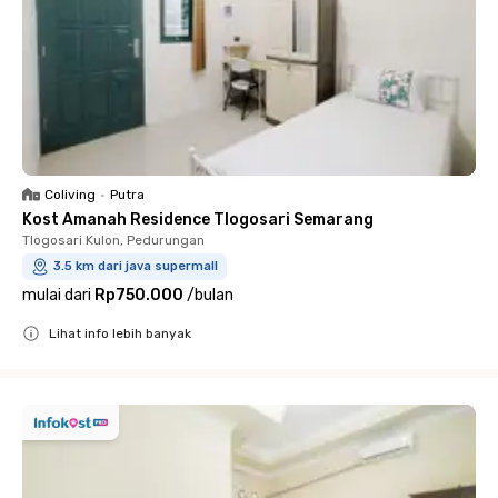
Coliving
•
Putra
Kost Amanah Residence Tlogosari Semarang
Tlogosari Kulon, Pedurungan
3.5 km dari java supermall
mulai dari
Rp750.000
/
bulan
Lihat info lebih banyak
Close