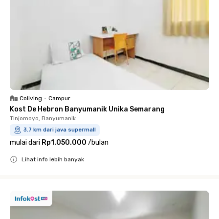
Coliving
•
Campur
Kost De Hebron Banyumanik Unika Semarang
Tinjomoyo, Banyumanik
3.7 km dari java supermall
mulai dari
Rp1.050.000
/
bulan
Lihat info lebih banyak
Close