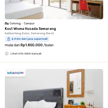
Coliving
•
Campur
Kost Wisma Husada Semarang
Kalibanteng Kulon, Semarang Barat
6.0 km dari java supermall
mulai dari
Rp1.850.000
/
bulan
Lihat info lebih banyak
Close