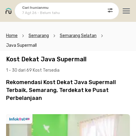
Cari hunianmu
7 Agt 26 - Belum tahu
Ope
Home
Semarang
Semarang Selatan
Java Supermall
Kost Dekat Java Supermall
1 - 30 dari 69 Kost
Tersedia
Rekomendasi Kost Dekat Java Supermall
Terbaik, Semarang, Terdekat ke Pusat
Perbelanjaan