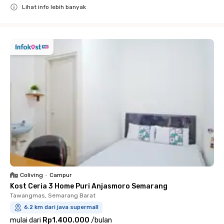
Lihat info lebih banyak
Close
Coliving
•
Campur
Kost Ceria 3 Home Puri Anjasmoro Semarang
Tawangmas, Semarang Barat
6.2 km dari java supermall
mulai dari
Rp1.400.000
/
bulan