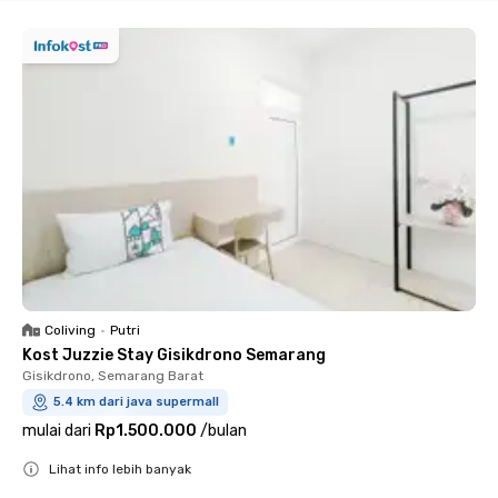
Coliving
•
Putri
Kost Juzzie Stay Gisikdrono Semarang
Gisikdrono, Semarang Barat
5.4 km dari java supermall
mulai dari
Rp1.500.000
/
bulan
Lihat info lebih banyak
Close