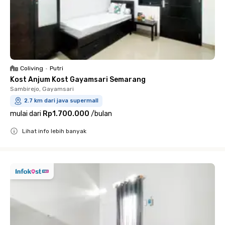
Coliving
•
Putri
Kost Anjum Kost Gayamsari Semarang
Sambirejo, Gayamsari
2.7 km dari java supermall
mulai dari
Rp1.700.000
/
bulan
Lihat info lebih banyak
Close