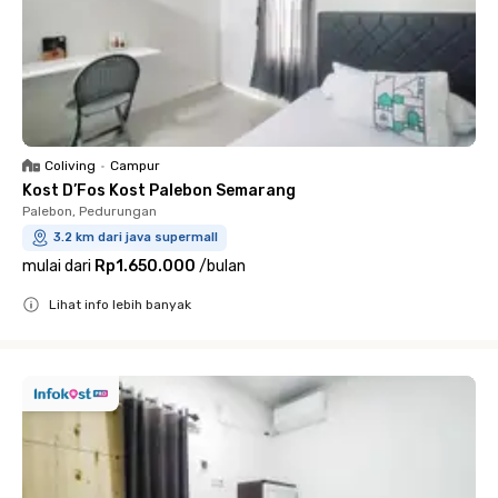
Coliving
•
Campur
Kost D’Fos Kost Palebon Semarang
Palebon, Pedurungan
3.2 km dari java supermall
mulai dari
Rp1.650.000
/
bulan
Lihat info lebih banyak
Close