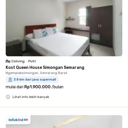
Coliving
•
Putri
Kost Queen House Simongan Semarang
Ngemplaksimongan, Semarang Barat
3.8 km dari java supermall
mulai dari
Rp1.900.000
/
bulan
Lihat info lebih banyak
Close