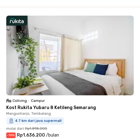
Close
Coliving
•
Campur
Kost Rukita Yubaru 8 Ketileng Semarang
Mangunharjo, Tembalang
4.7 km dari java supermall
mulai dari
Rp1.818.000
Rp1.636.200
/
bulan
-
10
%