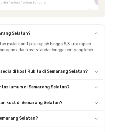
NI
Rukita Paskost Pasteur Bandung
Rukita Lilo Living
area bersama, hingga akses yang mudah.
arang Selatan?
n mulai dari 1 juta rupiah hingga 5,3 juta rupiah
beragam, dari kost standar hingga unit yang lebih
rsedia di kost Rukita di Semarang Selatan?
rtasi umum di Semarang Selatan?
an kost di Semarang Selatan?
 Semarang Selatan?