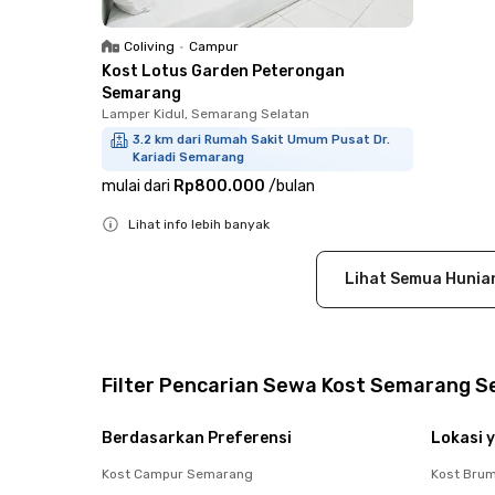
Coliving
•
Campur
Kost Lotus Garden Peterongan
Semarang
Lamper Kidul, Semarang Selatan
3.2 km dari Rumah Sakit Umum Pusat Dr.
Kariadi Semarang
mulai dari
Rp800.000
/
bulan
Lihat info lebih banyak
Close
Lihat Semua Hunia
Filter Pencarian Sewa Kost Semarang S
Berdasarkan Preferensi
Lokasi y
Kost Campur Semarang
Kost Bru