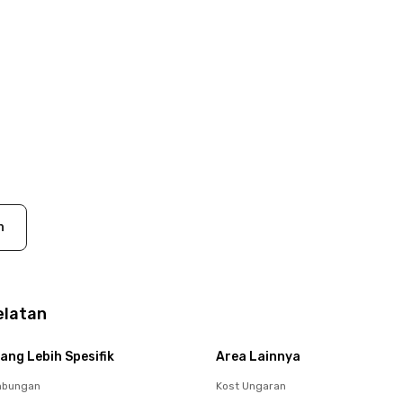
n
elatan
ang Lebih Spesifik
Area Lainnya
mbungan
Kost Ungaran