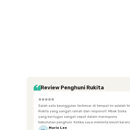
Setiabudi
Cilandak
Depok
Kemanggisan
Semarang
Medan
Tangerang
Bali
Yogyakarta
Jakarta
Jakarta
Jawa
Jakarta
Jawa
Sumatera
Selatan
Banten
Selatan
Barat
Barat
Bali
Yogyakarta
Tengah
Utara
Review Penghuni Rukita
⭐⭐⭐⭐⭐
Salah satu keunggulan terbesar di tempat ini adalah t
Rukita yang sangat ramah dan responsif. Mbak Siska
yang bertugas sangat cepat dalam merespons
kebutuhan penghuni. Ketika saya meminta keset karena
sempat terpeleset, permintaan tersebut langsung
Mario Lee