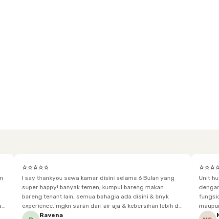
⭐⭐⭐⭐⭐
⭐⭐⭐
im
I say thankyou sewa kamar disini selama 6 Bulan yang
Unit h
super happy! banyak temen, kumpul bareng makan
dengan baik. Desain kamar modern, bersi
bareng tenant lain, semua bahagia ada disini & bnyk
fungsional, sehingga cocok untuk
experience. mgkn saran dari air aja & kebersihan lebih di
maupun panjang. Fasil
tingkatkan lagi. but, I love Rukita
sesuai dengan kebutuhan p
Ravena