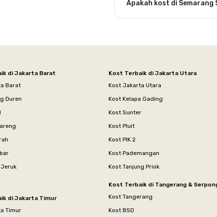
Apakah kost di Semarang 
ik di Jakarta Barat
Kost Terbaik di Jakarta Utara
ta Barat
Kost Jakarta Utara
ng Duren
Kost Kelapa Gading
l
Kost Sunter
areng
Kost Pluit
rah
Kost PIK 2
bar
Kost Pademangan
 Jeruk
Kost Tanjung Priok
Kost Terbaik di Tangerang & Serpon
Kost Tangerang
ik di Jakarta Timur
ta Timur
Kost BSD