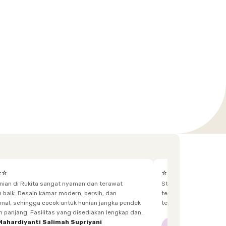
⭐⭐
⭐⭐⭐⭐⭐
unian di Rukita sangat nyaman dan terawat
Staff yg menjaga dis
h, dan
terkadang lupa bawa kunci, dan sangat fast response.
 hunian jangka pendek
tetangga d
itas yang disediakan lengkap dan
enghuni, mulai dari furnitur,
Mahardiyanti Salimah Supriyani
Nur Indriani