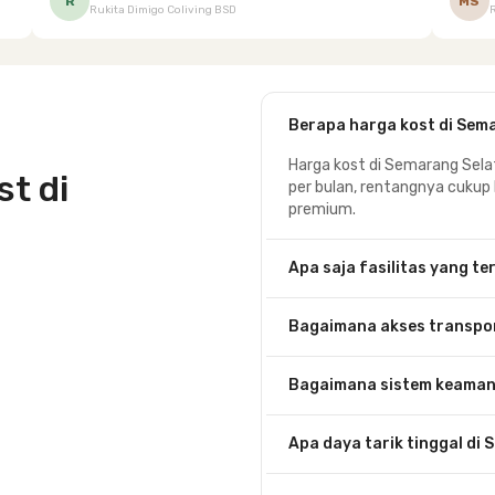
R
MS
Rukita Dimigo Coliving BSD
Berapa harga kost di Sem
Harga kost di Semarang Selata
t di
per bulan, rentangnya cukup 
premium.
Apa saja fasilitas yang te
Bagaimana akses transpo
Bagaimana sistem keaman
Apa daya tarik tinggal di