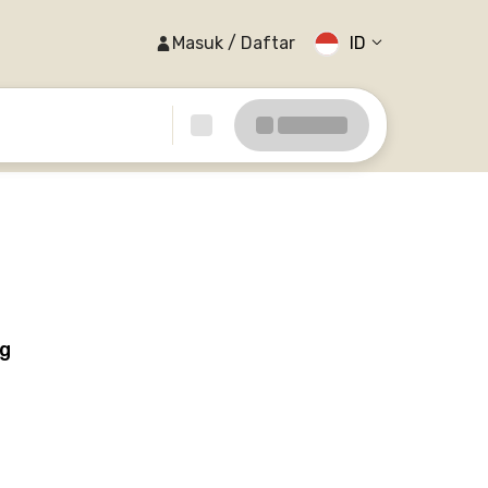
Masuk / Daftar
ID
ng