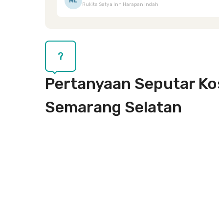
ML
Rukita Satya Inn Harapan Indah
dipenuhi dengan cepat. Terima kasih Mbak Siska.
?
Pertanyaan Seputar Kos
Semarang Selatan