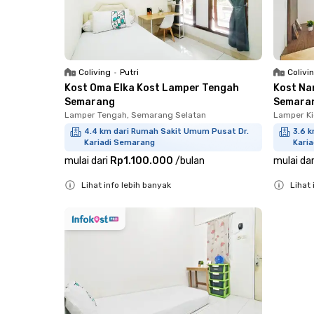
Coliving
•
Putri
Colivi
Kost Oma Elka Kost Lamper Tengah
Kost Na
Semarang
Semara
Lamper Tengah, Semarang Selatan
Lamper Ki
4.4 km dari Rumah Sakit Umum Pusat Dr.
3.6 
Kariadi Semarang
Kari
mulai dari
Rp1.100.000
/
bulan
mulai dar
Lihat info lebih banyak
Lihat 
Close
Close