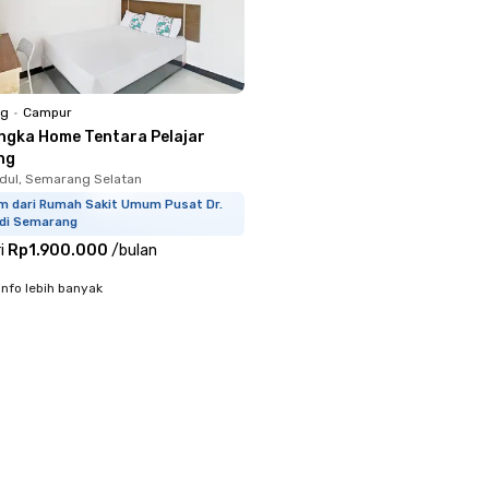
ng
•
Campur
ngka Home Tentara Pelajar
ng
dul, Semarang Selatan
km dari Rumah Sakit Umum Pusat Dr.
adi Semarang
i
Rp1.900.000
/
bulan
info lebih banyak