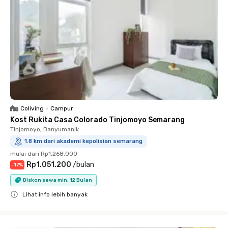
Coliving
•
Campur
Kost Rukita Casa Colorado Tinjomoyo Semarang
Tinjomoyo, Banyumanik
1.8 km dari akademi kepolisian semarang
mulai dari
Rp1.268.000
Rp1.051.200
/
bulan
-
17
%
Diskon sewa min. 12 Bulan
Lihat info lebih banyak
Close