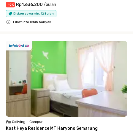
Rp1.636.200
/
bulan
-
10
%
Diskon sewa min. 12 Bulan
Lihat info lebih banyak
Close
Coliving
•
Campur
Kost Heya Residence MT Haryono Semarang