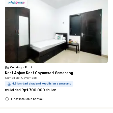
Coliving
•
Putri
Kost Anjum Kost Gayamsari Semarang
Sambirejo, Gayamsari
4.5 km dari akademi kepolisian semarang
mulai dari
Rp1.700.000
/
bulan
Lihat info lebih banyak
Close