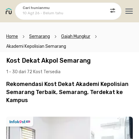
Cari hunianmu
10 Agt 26 - Belum tahu
Ope
Home
Semarang
Gajah Mungkur
Akademi Kepolisian Semarang
Kost Dekat Akpol Semarang
1 - 30 dari 72 Kost
Tersedia
Rekomendasi Kost Dekat Akademi Kepolisian
Semarang Terbaik, Semarang, Terdekat ke
Kampus