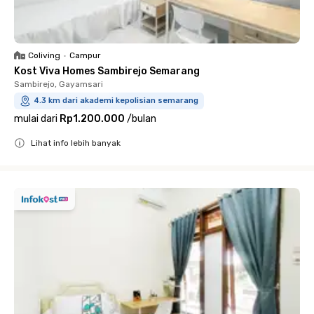
Coliving
•
Campur
Kost Viva Homes Sambirejo Semarang
Sambirejo, Gayamsari
4.3 km dari akademi kepolisian semarang
mulai dari
Rp1.200.000
/
bulan
Lihat info lebih banyak
Close