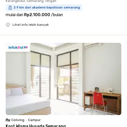
Karangkidul, Semarang Tengah
2.9 km dari akademi kepolisian semarang
mulai dari
Rp2.100.000
/
bulan
Lihat info lebih banyak
Close
Coliving
•
Campur
Kost Wisma Husada Semarang