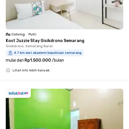
Coliving
•
Putri
Kost Juzzie Stay Gisikdrono Semarang
Gisikdrono, Semarang Barat
4.7 km dari akademi kepolisian semarang
mulai dari
Rp1.500.000
/
bulan
Lihat info lebih banyak
Close