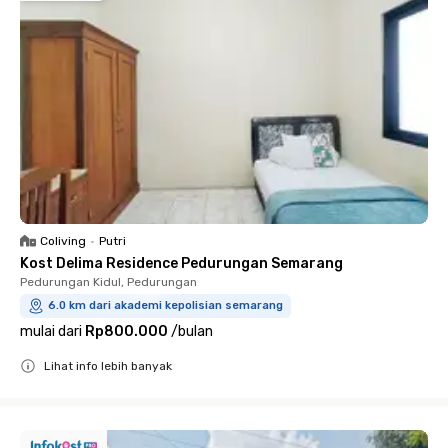
Coliving
•
Putri
Kost Delima Residence Pedurungan Semarang
Pedurungan Kidul, Pedurungan
6.0 km dari akademi kepolisian semarang
mulai dari
Rp800.000
/
bulan
Lihat info lebih banyak
Close