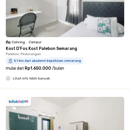
Coliving
•
Campur
Kost D’Fos Kost Palebon Semarang
Palebon, Pedurungan
5.1 km dari akademi kepolisian semarang
mulai dari
Rp1.650.000
/
bulan
Lihat info lebih banyak
Close