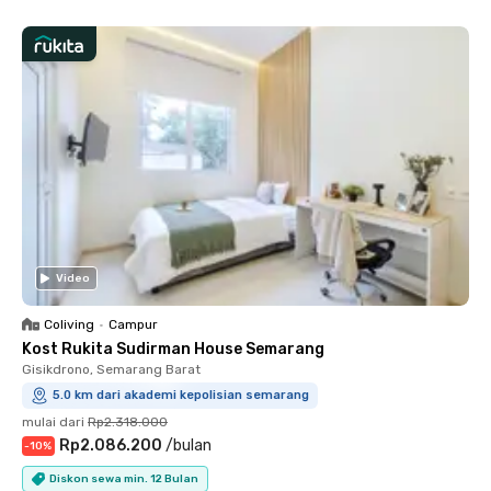
Video
Coliving
•
Campur
Kost Rukita Sudirman House Semarang
Gisikdrono, Semarang Barat
5.0 km dari akademi kepolisian semarang
mulai dari
Rp2.318.000
Rp2.086.200
/
bulan
-
10
%
Diskon sewa min. 12 Bulan