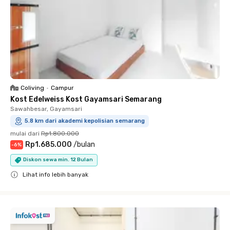
Coliving
•
Campur
Kost Edelweiss Kost Gayamsari Semarang
Sawahbesar, Gayamsari
5.8 km dari akademi kepolisian semarang
mulai dari
Rp1.800.000
Rp1.685.000
/
bulan
-
6
%
Diskon sewa min. 12 Bulan
Lihat info lebih banyak
Close