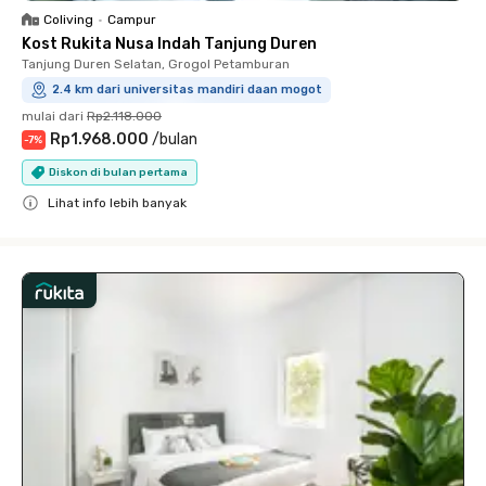
Coliving
•
Campur
Kost Rukita Nusa Indah Tanjung Duren
Tanjung Duren Selatan, Grogol Petamburan
2.4 km dari universitas mandiri daan mogot
mulai dari
Rp2.118.000
Rp1.968.000
/
bulan
-
7
%
Diskon di bulan pertama
Lihat info lebih banyak
Close