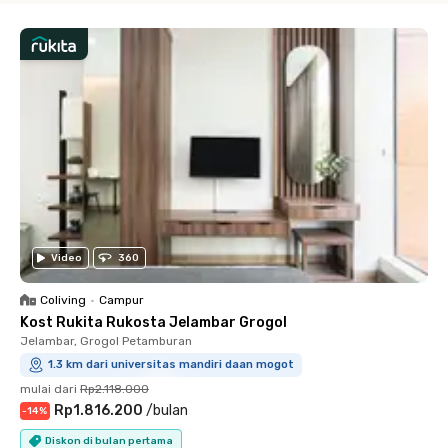
Video
360
Coliving
•
Campur
Kost Rukita Rukosta Jelambar Grogol
Jelambar, Grogol Petamburan
1.3 km dari universitas mandiri daan mogot
mulai dari
Rp2.118.000
Rp1.816.200
/
bulan
-
14
%
Diskon di bulan pertama