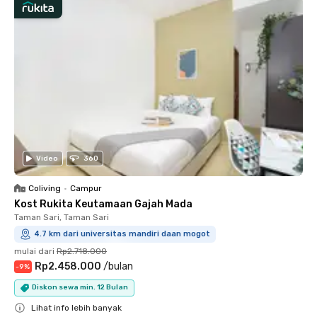
Video
360
Coliving
•
Campur
Kost Rukita Keutamaan Gajah Mada
Taman Sari, Taman Sari
4.7 km dari universitas mandiri daan mogot
mulai dari
Rp2.718.000
Rp2.458.000
/
bulan
-
9
%
Diskon sewa min. 12 Bulan
Lihat info lebih banyak