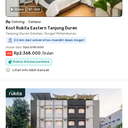
Video
360
Coliving
•
Campur
Kost Rukita Eastern Tanjung Duren
Tanjung Duren Selatan, Grogol Petamburan
2.5 km dari universitas mandiri daan mogot
mulai dari
Rp2.518.000
Rp2.368.000
/
bulan
-
5
%
Diskon di bulan pertama
Lihat info lebih banyak
Close