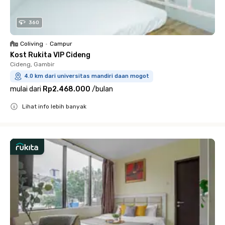
360
Coliving
•
Campur
Kost Rukita VIP Cideng
Cideng, Gambir
4.0 km dari universitas mandiri daan mogot
mulai dari
Rp2.468.000
/
bulan
Lihat info lebih banyak
Close