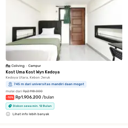
Coliving
•
Campur
Kost Uma Kost Wyn Kedoya
Kedoya Utara, Kebon Jeruk
745 m dari universitas mandiri daan mogot
mulai dari
Rp2.118.000
Rp1.906.200
/
bulan
-
10
%
Diskon sewa min. 12 Bulan
Lihat info lebih banyak
Close