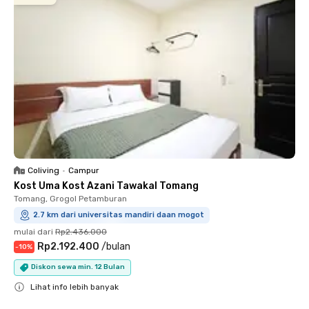
Coliving
•
Campur
Kost Uma Kost Azani Tawakal Tomang
Tomang, Grogol Petamburan
2.7 km dari universitas mandiri daan mogot
mulai dari
Rp2.436.000
Rp2.192.400
/
bulan
-
10
%
Diskon sewa min. 12 Bulan
Lihat info lebih banyak
Close