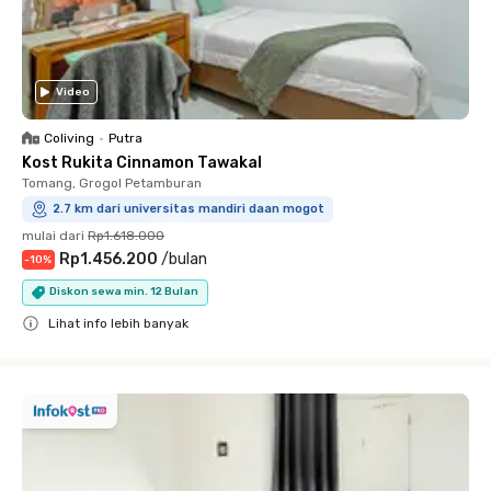
Video
Coliving
•
Putra
Kost Rukita Cinnamon Tawakal
Tomang, Grogol Petamburan
2.7 km dari universitas mandiri daan mogot
mulai dari
Rp1.618.000
Rp1.456.200
/
bulan
-
10
%
Diskon sewa min. 12 Bulan
Lihat info lebih banyak
Close