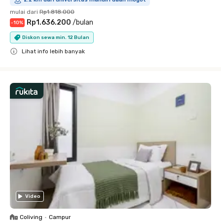
mulai dari
Rp1.818.000
Rp1.636.200
/
bulan
-
10
%
Diskon sewa min. 12 Bulan
Lihat info lebih banyak
Close
Video
Coliving
•
Campur