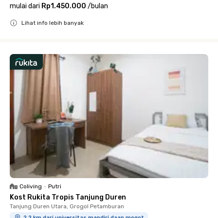
mulai dari
Rp1.450.000
/
bulan
Lihat info lebih banyak
Close
Coliving
•
Putri
Kost Rukita Tropis Tanjung Duren
Tanjung Duren Utara, Grogol Petamburan
2.2 km dari universitas mandiri daan mogot