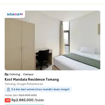
Close
Coliving
•
Campur
Kost Mandala Residence Tomang
Tomang, Grogol Petamburan
3.6 km dari universitas mandiri daan mogot
mulai dari
Rp3.000.000
Rp2.885.000
/
bulan
-
3
%