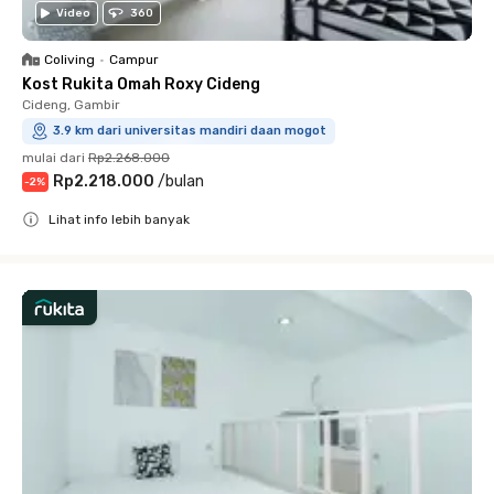
Video
360
Coliving
•
Campur
Kost Rukita Omah Roxy Cideng
Cideng, Gambir
3.9 km dari universitas mandiri daan mogot
mulai dari
Rp2.268.000
Rp2.218.000
/
bulan
-
2
%
Lihat info lebih banyak
Close