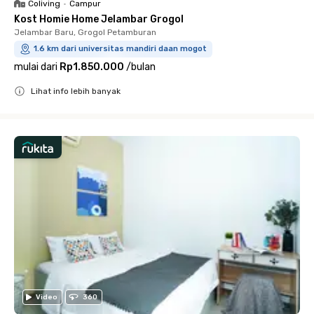
Coliving
•
Campur
Kost Homie Home Jelambar Grogol
Jelambar Baru, Grogol Petamburan
1.6 km dari universitas mandiri daan mogot
mulai dari
Rp1.850.000
/
bulan
Lihat info lebih banyak
Close
Video
360