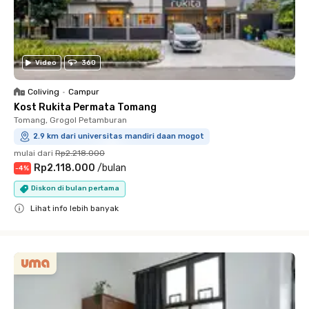
Video
360
Coliving
•
Campur
Kost Rukita Permata Tomang
Tomang, Grogol Petamburan
2.9 km dari universitas mandiri daan mogot
mulai dari
Rp2.218.000
Rp2.118.000
/
bulan
-
4
%
Diskon di bulan pertama
Lihat info lebih banyak
Close