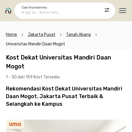
Cari hunianmu
8 Agt 26 - Belum tahu
Ope
Home
Jakarta Pusat
Tanah Abang
Universitas Mandiri Daan Mogot
Kost Dekat Universitas Mandiri Daan
Mogot
1 - 30 dari 159 Kost
Tersedia
Rekomendasi Kost Dekat Universitas Mandiri
Daan Mogot, Jakarta Pusat Terbaik &
Selangkah ke Kampus