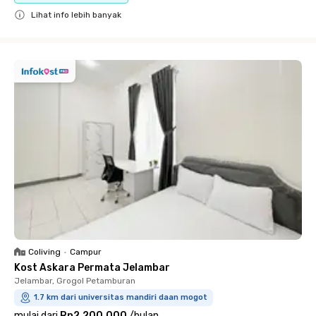
Lihat info lebih banyak
Close
Coliving
•
Campur
Kost Askara Permata Jelambar
Jelambar, Grogol Petamburan
1.7 km dari universitas mandiri daan mogot
mulai dari
Rp2.200.000
/
bulan