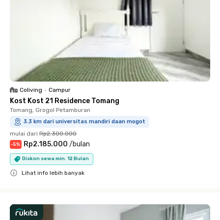
Coliving
•
Campur
Kost Kost 21 Residence Tomang
Tomang, Grogol Petamburan
3.3 km dari universitas mandiri daan mogot
mulai dari
Rp2.300.000
Rp2.185.000
/
bulan
-
5
%
Diskon sewa min. 12 Bulan
Lihat info lebih banyak
Close