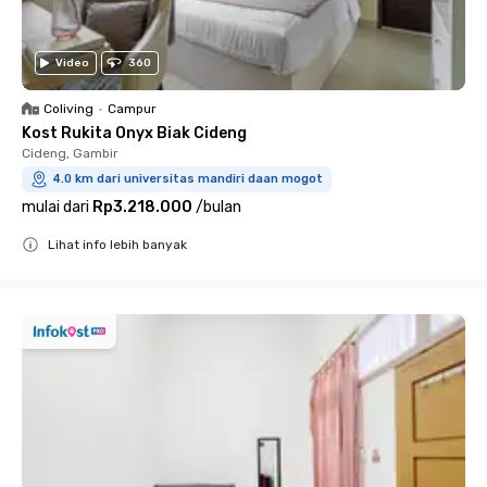
Video
360
Coliving
•
Campur
Kost Rukita Onyx Biak Cideng
Cideng, Gambir
4.0 km dari universitas mandiri daan mogot
mulai dari
Rp3.218.000
/
bulan
Lihat info lebih banyak
Close