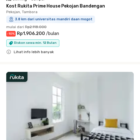
Kost Rukita Prime House Pekojan Bandengan
Pekojan, Tambora
3.8 km dari universitas mandiri daan mogot
mulai dari
Rp2.118.000
Rp1.906.200
/
bulan
-
10
%
Diskon sewa min. 12 Bulan
Lihat info lebih banyak
Close