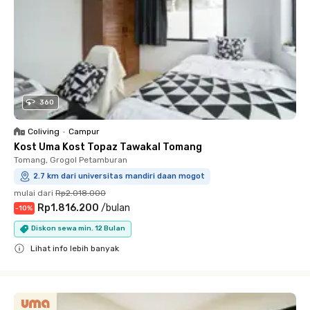
360
Coliving
•
Campur
Kost Uma Kost Topaz Tawakal Tomang
Tomang, Grogol Petamburan
2.7 km dari universitas mandiri daan mogot
mulai dari
Rp2.018.000
Rp1.816.200
/
bulan
-
10
%
Diskon sewa min. 12 Bulan
Lihat info lebih banyak
Close