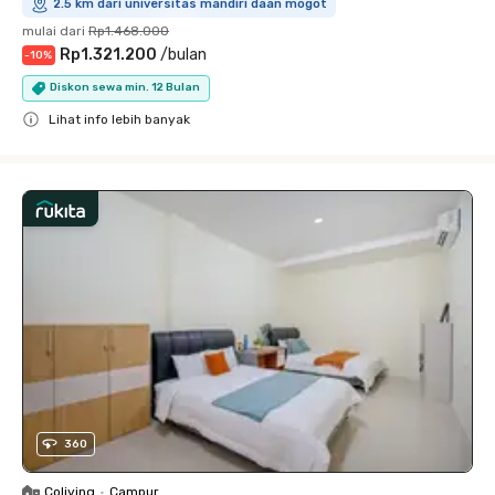
2.5 km dari universitas mandiri daan mogot
mulai dari
Rp1.468.000
Rp1.321.200
/
bulan
-
10
%
Diskon sewa min. 12 Bulan
Lihat info lebih banyak
Close
360
Coliving
•
Campur