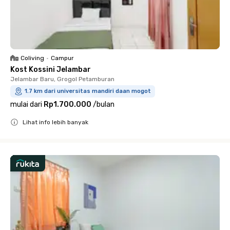
Coliving
•
Campur
Kost Kossini Jelambar
Jelambar Baru, Grogol Petamburan
1.7 km dari universitas mandiri daan mogot
mulai dari
Rp1.700.000
/
bulan
Lihat info lebih banyak
Close