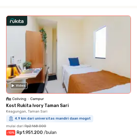
Close
Video
Coliving
•
Campur
Kost Rukita Ivory Taman Sari
Keagungan, Taman Sari
4.9 km dari universitas mandiri daan mogot
mulai dari
Rp2.168.000
Rp1.951.200
/
bulan
-
10
%