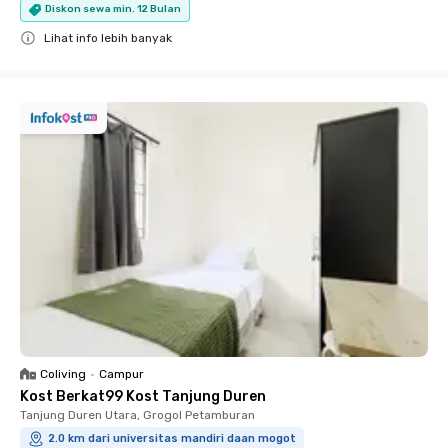
Diskon sewa min. 12 Bulan
Lihat info lebih banyak
Close
Coliving
•
Campur
Kost Berkat99 Kost Tanjung Duren
Tanjung Duren Utara, Grogol Petamburan
2.0 km dari universitas mandiri daan mogot