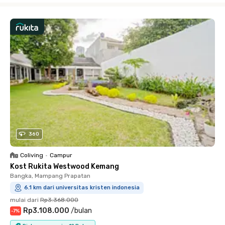
360
Coliving
•
Campur
Kost Rukita Westwood Kemang
Bangka, Mampang Prapatan
6.1 km dari universitas kristen indonesia
mulai dari
Rp3.368.000
Rp3.108.000
/
bulan
-
7
%