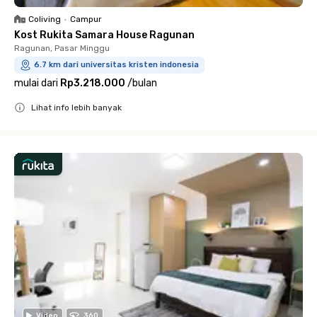
Coliving
•
Campur
Kost Rukita Samara House Ragunan
Ragunan, Pasar Minggu
6.7 km dari universitas kristen indonesia
mulai dari
Rp3.218.000
/
bulan
Lihat info lebih banyak
Close
Video
360