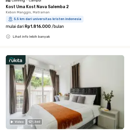
Coliving
•
Campur
Kost Uma Kost Nava Salemba 2
Kebon Manggis, Matraman
5.5 km dari universitas kristen indonesia
mulai dari
Rp1.816.000
/
bulan
Lihat info lebih banyak
Close
Video
360