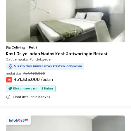
Coliving
•
Putri
Kost Griyo Indah Wadas Kost Jatiwaringin Bekasi
Jaticempaka, Pondokgede
5.3 km dari universitas kristen indonesia
mulai dari
Rp1.450.000
Rp1.335.000
/
bulan
-
7
%
Diskon sewa min. 12 Bulan
Lihat info lebih banyak
Close