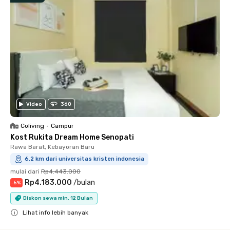
Video
360
Coliving
•
Campur
Kost Rukita Dream Home Senopati
Rawa Barat, Kebayoran Baru
6.2 km dari universitas kristen indonesia
mulai dari
Rp4.443.000
Rp4.183.000
/
bulan
-
5
%
Diskon sewa min. 12 Bulan
Lihat info lebih banyak
Close