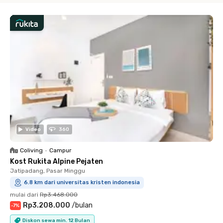
Video
360
Coliving
•
Campur
Kost Rukita Alpine Pejaten
Jatipadang, Pasar Minggu
6.8 km dari universitas kristen indonesia
mulai dari
Rp3.468.000
Rp3.208.000
/
bulan
-
7
%
Diskon sewa min. 12 Bulan