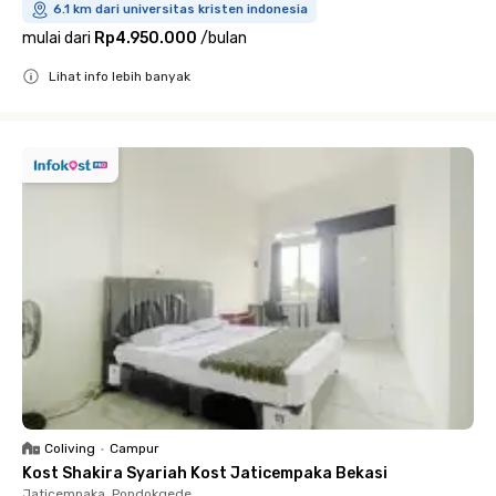
6.1 km dari universitas kristen indonesia
mulai dari
Rp4.950.000
/
bulan
Lihat info lebih banyak
Close
Coliving
•
Campur
Kost Shakira Syariah Kost Jaticempaka Bekasi
Jaticempaka, Pondokgede