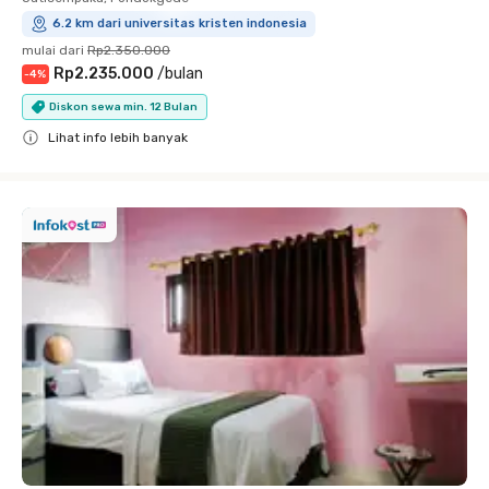
6.2 km dari universitas kristen indonesia
mulai dari
Rp2.350.000
Rp2.235.000
/
bulan
-
4
%
Diskon sewa min. 12 Bulan
Lihat info lebih banyak
Close