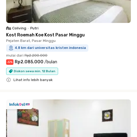
Coliving
•
Putri
Kost Roemah Koe Kost Pasar Minggu
Pejaten Barat, Pasar Minggu
4.8 km dari universitas kristen indonesia
mulai dari
Rp2.200.000
Rp2.085.000
/
bulan
-
5
%
Diskon sewa min. 12 Bulan
Lihat info lebih banyak
Close