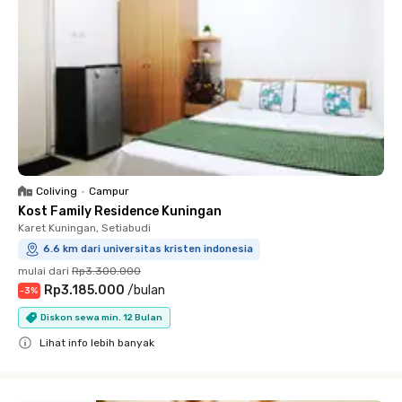
Coliving
•
Campur
Kost Family Residence Kuningan
Karet Kuningan, Setiabudi
6.6 km dari universitas kristen indonesia
mulai dari
Rp3.300.000
Rp3.185.000
/
bulan
-
3
%
Diskon sewa min. 12 Bulan
Lihat info lebih banyak
Close