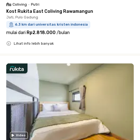
Coliving
•
Putri
Kost Rukita East Coliving Rawamangun
Jati, Pulo Gadung
6.3 km dari universitas kristen indonesia
mulai dari
Rp2.818.000
/
bulan
Lihat info lebih banyak
Close
Video