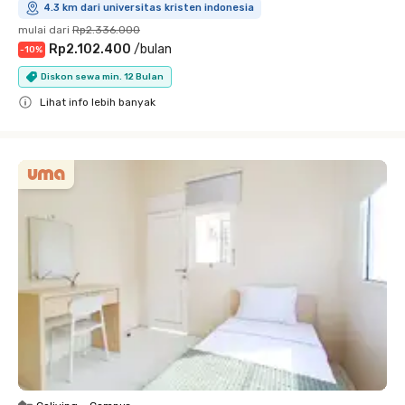
4.3 km dari universitas kristen indonesia
mulai dari
Rp2.336.000
Rp2.102.400
/
bulan
-
10
%
Diskon sewa min. 12 Bulan
Lihat info lebih banyak
Close