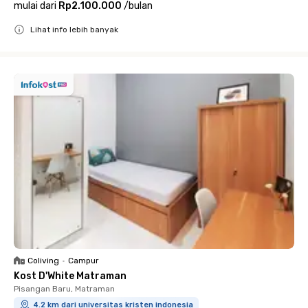
mulai dari
Rp2.100.000
/
bulan
Lihat info lebih banyak
Close
Coliving
•
Campur
Kost D'White Matraman
Pisangan Baru, Matraman
4.2 km dari universitas kristen indonesia