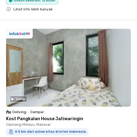
Diskon sewa min. 12 Bulan
Lihat info lebih banyak
Close
Video
Coliving
•
Campur
Kost Pangkalan House Jatiwaringin
Cipinang Melayu, Makasar
4.0 km dari universitas kristen indonesia