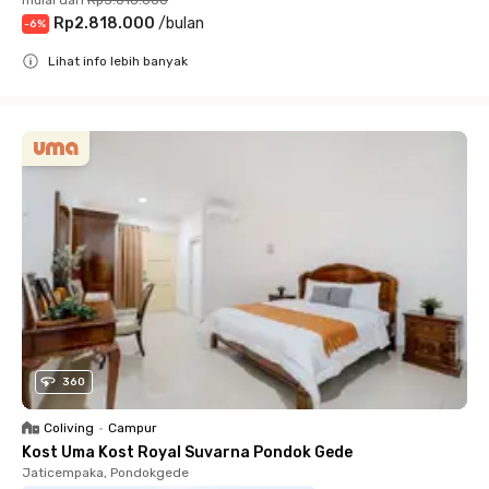
mulai dari
Rp3.018.000
Rp2.818.000
/
bulan
-
6
%
Lihat info lebih banyak
Close
360
Coliving
•
Campur
Kost Uma Kost Royal Suvarna Pondok Gede
Jaticempaka, Pondokgede