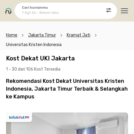
Cari hunianmu
7 Agt 26 - Belum tahu
Ope
Home
Jakarta Timur
Kramat Jati
Universitas Kristen Indonesia
Kost Dekat UKI Jakarta
1 - 30 dari 106 Kost
Tersedia
Rekomendasi Kost Dekat Universitas Kristen
Indonesia, Jakarta Timur Terbaik & Selangkah
ke Kampus