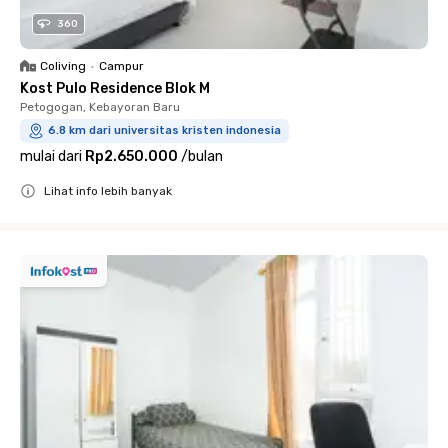
360
Coliving
•
Campur
Kost Pulo Residence Blok M
Petogogan, Kebayoran Baru
6.8 km dari universitas kristen indonesia
mulai dari
Rp2.650.000
/
bulan
Lihat info lebih banyak
Close