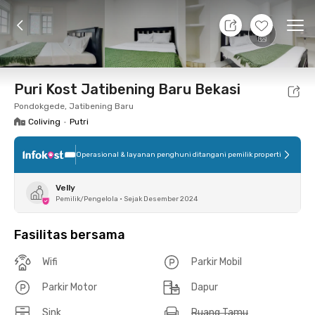
9 Agt 26 - Belum tahu
+
7
Ope
Foto
Fasilitas bersama
Lokasi
Kamar
Atura
Puri Kost Jatibening Baru Bekasi
Pondokgede, Jatibening Baru
Coliving
•
Putri
Operasional & layanan penghuni ditangani pemilik properti
Velly
Pemilik/Pengelola
•
Sejak Desember 2024
Fasilitas bersama
Wifi
Parkir Mobil
Parkir Motor
Dapur
Sink
Ruang Tamu