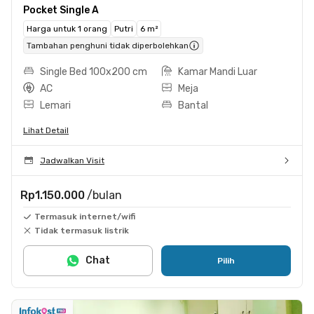
Pocket Single A
Harga untuk 1 orang
Putri
6 m²
Tambahan penghuni tidak diperbolehkan
Single Bed 100x200 cm
Kamar Mandi Luar
AC
Meja
Lemari
Bantal
Lihat Detail
Jadwalkan Visit
Rp1.150.000
/bulan
Termasuk internet/wifi
Tidak termasuk listrik
Chat
Pilih