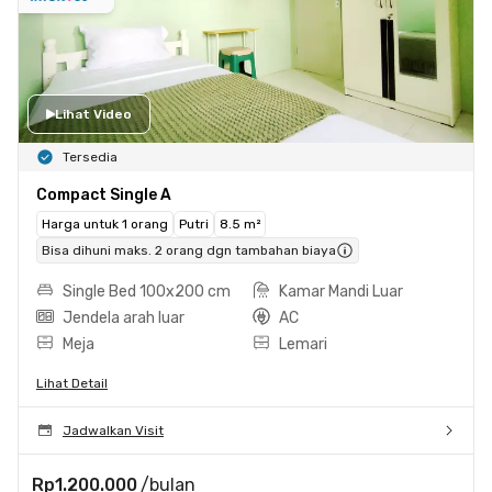
Lihat Video
Tersedia
Compact Single A
Harga untuk 1 orang
Putri
8.5 m²
Bisa dihuni maks. 2 orang dgn tambahan biaya
Single Bed 100x200 cm
Kamar Mandi Luar
Jendela arah luar
AC
Meja
Lemari
Lihat Detail
Jadwalkan Visit
Rp1.200.000
/bulan