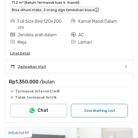
11.2 m² (belum termasuk luas k. mandi)
Bisa dihuni maks. 2 orang dgn tambahan biaya
Full Size Bed 120x200
Kamar Mandi Dalam
cm
Jendela arah dalam
AC
Meja
Lemari
Lihat Detail
Jadwalkan Visit
Rp1.350.000
/bulan
Termasuk internet/wifi
Tidak termasuk listrik
Chat
Join Waiting List