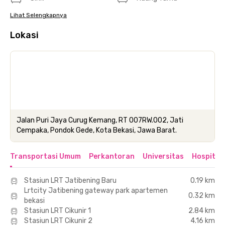
Lihat Selengkapnya
Lokasi
Jalan Puri Jaya Curug Kemang, RT 007RW.002, Jati
Cempaka, Pondok Gede, Kota Bekasi, Jawa Barat.
Transportasi Umum
Perkantoran
Universitas
Hospital
Stasiun LRT Jatibening Baru
0.19 km
Lrtcity Jatibening gateway park apartemen
0.32 km
bekasi
Stasiun LRT Cikunir 1
2.84 km
Stasiun LRT Cikunir 2
4.16 km