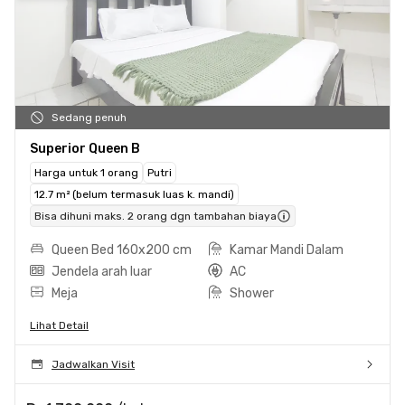
Sedang penuh
Superior Queen B
Harga untuk 1 orang
Putri
12.7 m² (belum termasuk luas k. mandi)
Bisa dihuni maks. 2 orang dgn tambahan biaya
Queen Bed 160x200 cm
Kamar Mandi Dalam
Jendela arah luar
AC
Meja
Shower
Lihat Detail
Jadwalkan Visit