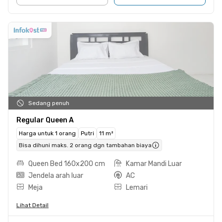
Sedang penuh
Regular Queen A
Harga untuk 1 orang
Putri
11 m²
Bisa dihuni maks. 2 orang dgn tambahan biaya
Queen Bed 160x200 cm
Kamar Mandi Luar
Jendela arah luar
AC
Meja
Lemari
Lihat Detail