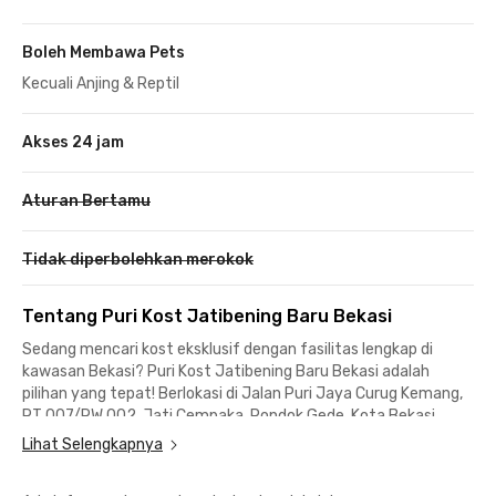
Boleh Membawa Pets
Kecuali Anjing & Reptil
Akses 24 jam
Aturan Bertamu
Tidak diperbolehkan merokok
Tentang Puri Kost Jatibening Baru Bekasi
Sedang mencari kost eksklusif dengan fasilitas lengkap di
kawasan Bekasi? Puri Kost Jatibening Baru Bekasi adalah
pilihan yang tepat! Berlokasi di Jalan Puri Jaya Curug Kemang,
RT 007/RW 002, Jati Cempaka, Pondok Gede, Kota Bekasi,
Jawa Barat, kost ini menawarkan kenyamanan, keamanan, dan
Lihat Selengkapnya
kemudahan akses ke berbagai tempat, seperti kampus, kantor,
mal, hingga transportasi umum.