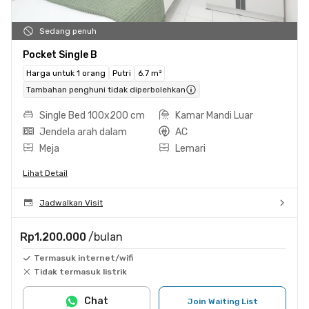
Sedang penuh
Pocket Single B
Harga untuk 1 orang
Putri
6.7 m²
Tambahan penghuni tidak diperbolehkan
Single Bed 100x200 cm
Kamar Mandi Luar
Jendela arah dalam
AC
Meja
Lemari
Lihat Detail
Jadwalkan Visit
Rp1.200.000
/bulan
Termasuk internet/wifi
Tidak termasuk listrik
Chat
Join Waiting List