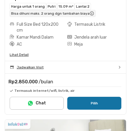
Harga untuk 1 orang
Putri
15.09 m²
Lantai 2
Bisa dihuni maks. 2 orang dgn tambahan biaya
Full Size Bed 120x200
Termasuk Listrik
cm
Kamar Mandi Dalam
Jendela arah luar
AC
Meja
Lihat Detail
Jadwalkan Visit
Rp2.850.000
/bulan
Termasuk internet/wifi, listrik, air
Chat
Pilih