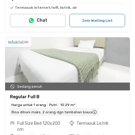
Termasuk internet/wifi, listrik, air
Chat
Join Waiting List
Sedang penuh
Regular Full B
Harga untuk 1 orang
Putri
10.29 m²
Bisa dihuni maks. 2 orang dgn tambahan biaya
Full Size Bed 120x200
Termasuk Listrik
cm