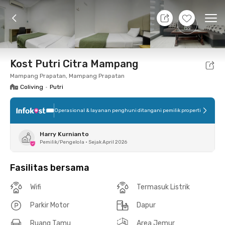
8 Agt 26 - Belum tahu
+
11
Ope
Foto
Fasilitas bersama
Lokasi
Kamar
Atura
Kost Putri Citra Mampang
Mampang Prapatan, Mampang Prapatan
Coliving
•
Putri
Operasional & layanan penghuni ditangani pemilik properti
Harry Kurnianto
Pemilik/Pengelola
•
Sejak April 2026
Fasilitas bersama
Wifi
Termasuk Listrik
Parkir Motor
Dapur
Ruang Tamu
Area Jemur