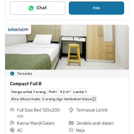
Chat
Pilih
Tersedia
Compact Full B
Harga untuk 1 orang
Putri
9.2 m²
Lantai 1
Bisa dihuni maks. 2 orang dgn tambahan biaya
Full Size Bed 120x200
Termasuk Listrik
cm
Kamar Mandi Dalam
Jendela arah dalam
AC
Meja