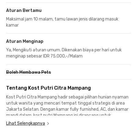
Aturan Bertamu
Maksimal jam 10 malam, tamu lawan jenis dilarang masuk
kamar
Aturan Menginap
Ya, Mengikuti aturan umum. Dikenakan biaya per hari untuk
menginap sebesar IDR 75.000,-/Malam
Boleh Membawa Pets
Tentang Kost Putri Citra Mampang
Kost Putri Citra Mampang hadir sebagai pilihan hunian nyaman
untuk wanita yang mencari tempat tinggal strategis di area
Jakarta Selatan. Dengan kamar fully furnished, AC, dan kamar
mandi dalam, kost putri Mampang ini dirancang untuk
memberikan kenyamanan bagi mahasiswa maupun young
Lihat Selengkapnya
profesional yang membutuhkan tempat tinggal praktis dan
aman.Fasilitas bersama yang tersedia juga mendukung