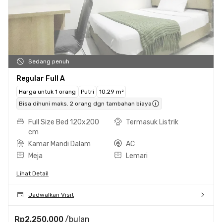
Sedang penuh
Regular Full A
Harga untuk 1 orang
Putri
10.29 m²
Bisa dihuni maks. 2 orang dgn tambahan biaya
Full Size Bed 120x200
Termasuk Listrik
cm
Kamar Mandi Dalam
AC
Meja
Lemari
Lihat Detail
Jadwalkan Visit
Rp2.250.000
/bulan