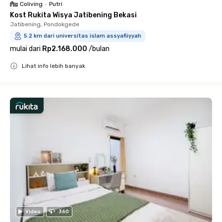
Coliving
•
Putri
Kost Rukita Wisya Jatibening Bekasi
Jatibening, Pondokgede
5.2 km dari universitas islam assyafiiyyah
mulai dari
Rp2.168.000
/
bulan
Lihat info lebih banyak
Close
Video
360