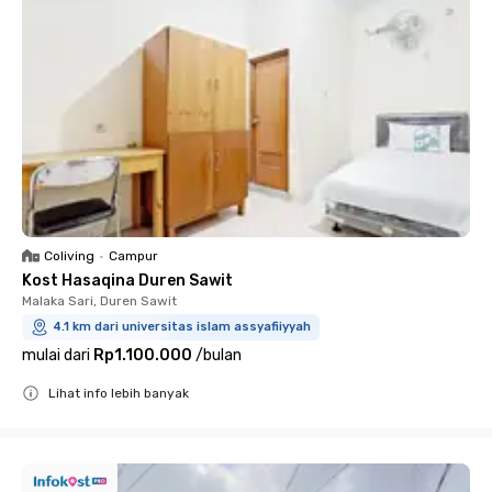
Coliving
•
Campur
Kost Hasaqina Duren Sawit
Malaka Sari, Duren Sawit
4.1 km dari universitas islam assyafiiyyah
mulai dari
Rp1.100.000
/
bulan
Lihat info lebih banyak
Close