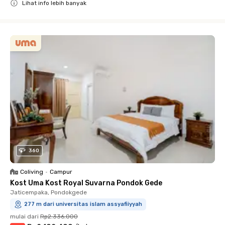
Lihat info lebih banyak
Close
360
Coliving
•
Campur
Kost Uma Kost Royal Suvarna Pondok Gede
Jaticempaka, Pondokgede
277 m dari universitas islam assyafiiyyah
mulai dari
Rp2.336.000