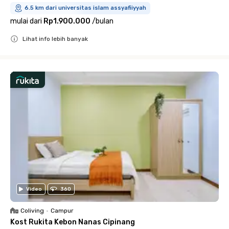
6.5 km dari universitas islam assyafiiyyah
mulai dari
Rp1.900.000
/
bulan
Lihat info lebih banyak
Close
Video
360
Coliving
•
Campur
Kost Rukita Kebon Nanas Cipinang