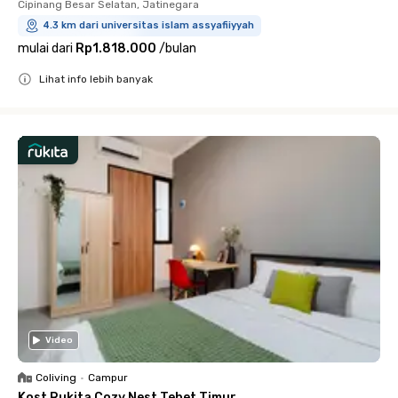
Cipinang Besar Selatan, Jatinegara
4.3 km dari universitas islam assyafiiyyah
mulai dari
Rp1.818.000
/
bulan
Lihat info lebih banyak
Close
Video
Coliving
•
Campur
Kost Rukita Cozy Nest Tebet Timur