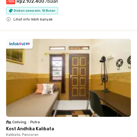
Rp2.102.400
/
bulan
-
10
%
Diskon sewa min. 12 Bulan
Lihat info lebih banyak
Close
Coliving
•
Putra
Kost Andhika Kalibata
Kalibata, Pancoran