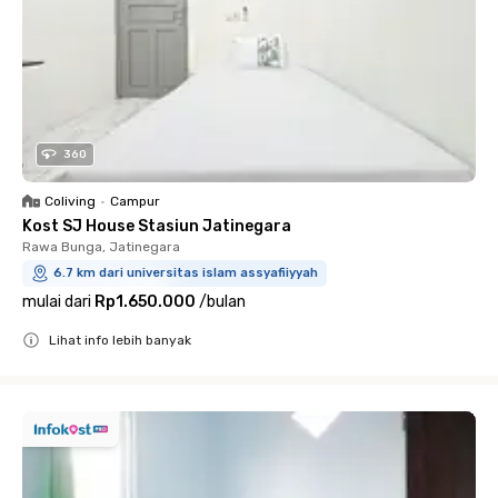
360
Coliving
•
Campur
Kost SJ House Stasiun Jatinegara
Rawa Bunga, Jatinegara
6.7 km dari universitas islam assyafiiyyah
mulai dari
Rp1.650.000
/
bulan
Lihat info lebih banyak
Close