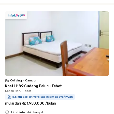
Close
Coliving
•
Campur
Kost H189 Gudang Peluru Tebet
Kebon Baru, Tebet
6.5 km dari universitas islam assyafiiyyah
mulai dari
Rp1.950.000
/
bulan
Lihat info lebih banyak