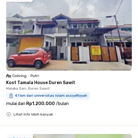
Coliving
•
Putri
Kost Tamala House Duren Sawit
Malaka Sari, Duren Sawit
4.1 km dari universitas islam assyafiiyyah
mulai dari
Rp1.200.000
/
bulan
Lihat info lebih banyak
Close