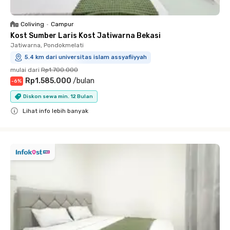
Coliving
•
Campur
Kost Sumber Laris Kost Jatiwarna Bekasi
Jatiwarna, Pondokmelati
5.4 km dari universitas islam assyafiiyyah
mulai dari
Rp1.700.000
Rp1.585.000
/
bulan
-
6
%
Diskon sewa min. 12 Bulan
Lihat info lebih banyak
Close