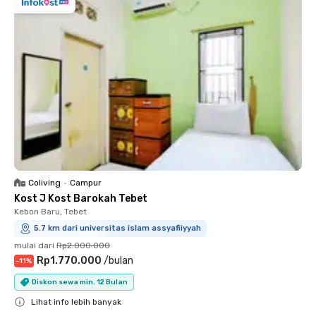
Coliving
•
Campur
Kost J Kost Barokah Tebet
Kebon Baru, Tebet
5.7 km dari universitas islam assyafiiyyah
mulai dari
Rp2.000.000
Rp1.770.000
/
bulan
-
11
%
Diskon sewa min. 12 Bulan
Lihat info lebih banyak