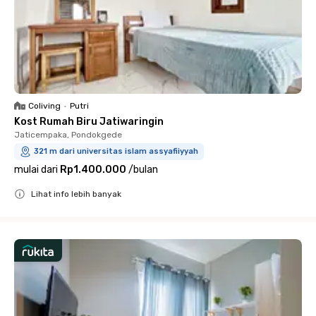
Coliving
•
Putri
Kost Rumah Biru Jatiwaringin
Jaticempaka, Pondokgede
321 m dari universitas islam assyafiiyyah
mulai dari
Rp1.400.000
/
bulan
Lihat info lebih banyak
Close