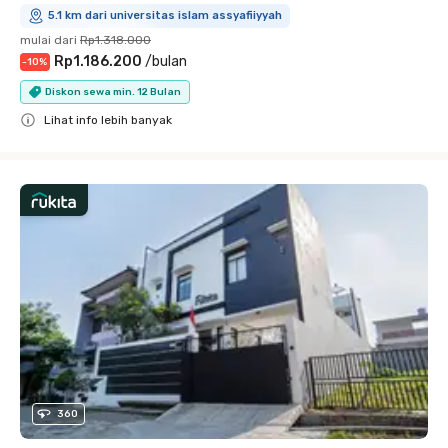
5.1 km dari universitas islam assyafiiyyah
mulai dari
Rp1.318.000
Rp1.186.200
/
bulan
-
10
%
Diskon sewa min. 12 Bulan
Lihat info lebih banyak
Close
360