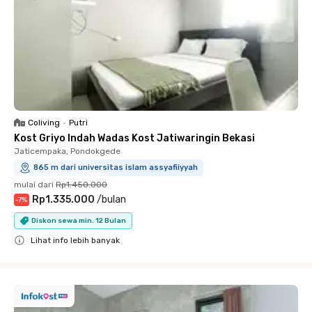
Coliving
•
Putri
Kost Griyo Indah Wadas Kost Jatiwaringin Bekasi
Jaticempaka, Pondokgede
865 m dari universitas islam assyafiiyyah
mulai dari
Rp1.450.000
Rp1.335.000
/
bulan
-
7
%
Diskon sewa min. 12 Bulan
Lihat info lebih banyak
Close