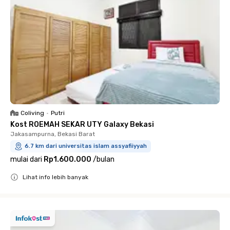
Coliving
•
Putri
Kost ROEMAH SEKAR UTY Galaxy Bekasi
Jakasampurna, Bekasi Barat
6.7 km dari universitas islam assyafiiyyah
mulai dari
Rp1.600.000
/
bulan
Lihat info lebih banyak
Close