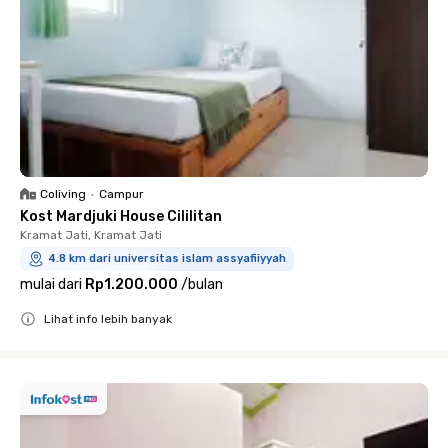
Coliving
•
Campur
Kost Mardjuki House Cililitan
Kramat Jati, Kramat Jati
4.8 km dari universitas islam assyafiiyyah
mulai dari
Rp1.200.000
/
bulan
Lihat info lebih banyak
Close