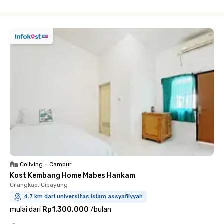
Close
Coliving
•
Campur
Kost Kembang Home Mabes Hankam
Cilangkap, Cipayung
4.7 km dari universitas islam assyafiiyyah
mulai dari
Rp1.300.000
/
bulan