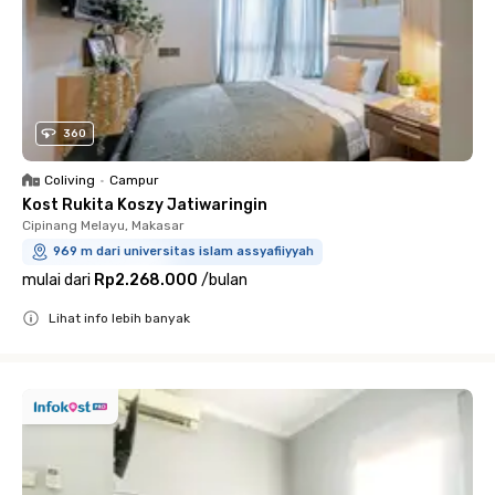
360
Coliving
•
Campur
Kost Rukita Koszy Jatiwaringin
Cipinang Melayu, Makasar
969 m dari universitas islam assyafiiyyah
mulai dari
Rp2.268.000
/
bulan
Lihat info lebih banyak
Close