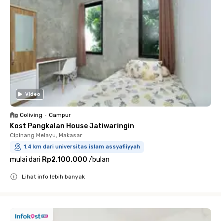
Video
Coliving
•
Campur
Kost Pangkalan House Jatiwaringin
Cipinang Melayu, Makasar
1.4 km dari universitas islam assyafiiyyah
mulai dari
Rp2.100.000
/
bulan
Lihat info lebih banyak
Close