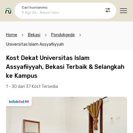
Cari hunianmu
9 Agt 26 - Belum tahu
Ope
Home
Bekasi
Pondokgede
Universitas Islam Assyafiiyyah
Kost Dekat Universitas Islam
Assyafiiyyah, Bekasi Terbaik & Selangkah
ke Kampus
1 - 30 dari 37 Kost
Tersedia