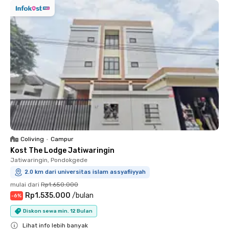
Coliving
•
Campur
Kost The Lodge Jatiwaringin
Jatiwaringin, Pondokgede
2.0 km dari universitas islam assyafiiyyah
mulai dari
Rp1.650.000
Rp1.535.000
/
bulan
-
6
%
Diskon sewa min. 12 Bulan
Lihat info lebih banyak