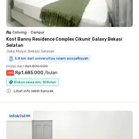
Coliving
•
Campur
Kost Banny Residence Complex Cikunir Galaxy Bekasi
Selatan
Jaka Mulya, Bekasi Selatan
5.8 km dari universitas islam assyafiiyyah
mulai dari
Rp1.800.000
Rp1.685.000
/
bulan
-
6
%
Diskon sewa min. 12 Bulan
Lihat info lebih banyak
Close