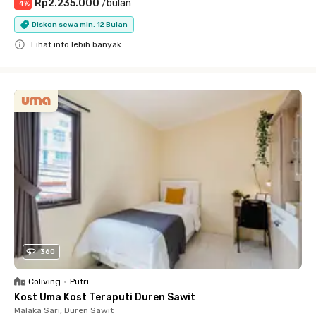
Rp2.235.000
/
bulan
-
4
%
Diskon sewa min. 12 Bulan
Lihat info lebih banyak
Close
360
Coliving
•
Putri
Kost Uma Kost Teraputi Duren Sawit
Malaka Sari, Duren Sawit