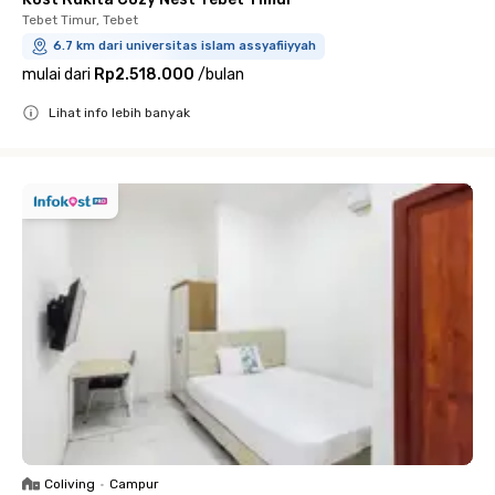
Tebet Timur, Tebet
6.7 km dari universitas islam assyafiiyyah
mulai dari
Rp2.518.000
/
bulan
Lihat info lebih banyak
Close
Coliving
•
Campur