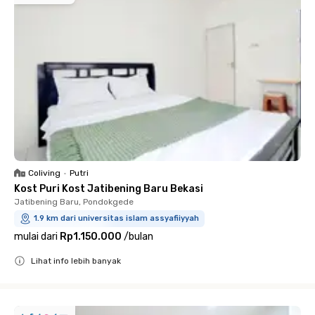
Coliving
•
Putri
Kost Puri Kost Jatibening Baru Bekasi
Jatibening Baru, Pondokgede
1.9 km dari universitas islam assyafiiyyah
mulai dari
Rp1.150.000
/
bulan
Lihat info lebih banyak
Close