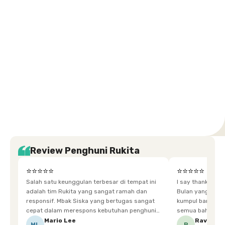
Karawaci
Jakarta
Jakarta
Jakarta
Jakarta
Jawa
Jawa
Jawa
Jawa
Selatan
Barat
Tangerang
Pusat
Barat
Barat
Timur
Timur
Tengah
Setiabudi
Cilandak
Depok
Kemanggisan
Semarang
Medan
Tangerang
Bali
Yogyakarta
Jakarta
Jakarta
Jawa
Jakarta
Jawa
Sumatera
Selatan
Banten
Selatan
Barat
Barat
Bali
Yogyakarta
Tengah
Utara
Review Penghuni Rukita
⭐⭐⭐⭐⭐
⭐⭐⭐⭐⭐
Salah satu keunggulan terbesar di tempat ini
I say thankyou s
adalah tim Rukita yang sangat ramah dan
Bulan yang super happy! banyak tem
responsif. Mbak Siska yang bertugas sangat
kumpul bareng mak
cepat dalam merespons kebutuhan penghuni.
semua bahagia ad
Ketika saya meminta keset karena sempat
mgkn saran dari air aja & kebersihan lebih di
Mario Lee
Ravena
ML
R