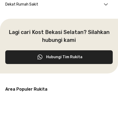
Dekat Rumah Sakit
Lagi cari Kost Bekasi Selatan? Silahkan
hubungi kami
Hubungi Tim Rukita
Area Populer Rukita
Grogol
Kebon
Kuningan
Petamburan
Menteng
Jeruk
Bandung
Surabaya
Malang
Solo