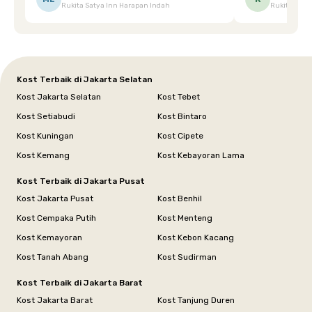
Rukita Satya Inn Harapan Indah
Rukita Dimi
terpeleset, permintaan tersebut langsung
tingkatka
dipenuhi dengan cepat. Terima kasih Mbak
Siska.
Kost Terbaik di Jakarta Selatan
Kost Jakarta Selatan
Kost Tebet
Kost Setiabudi
Kost Bintaro
Kost Kuningan
Kost Cipete
Kost Kemang
Kost Kebayoran Lama
Kost Terbaik di Jakarta Pusat
Kost Jakarta Pusat
Kost Benhil
Kost Cempaka Putih
Kost Menteng
Kost Kemayoran
Kost Kebon Kacang
Kost Tanah Abang
Kost Sudirman
Kost Terbaik di Jakarta Barat
Kost Jakarta Barat
Kost Tanjung Duren