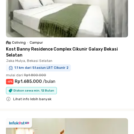
Coliving
•
Campur
Kost Banny Residence Complex Cikunir Galaxy Bekasi
Selatan
Jaka Mulya, Bekasi Selatan
1.1 km dari Stasiun LRT Cikunir 2
mulai dari
Rp1.800.000
Rp1.685.000
/
bulan
-
6
%
Diskon sewa min. 12 Bulan
Lihat info lebih banyak
Close