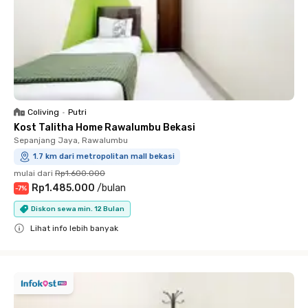
Coliving
•
Putri
Kost Talitha Home Rawalumbu Bekasi
Sepanjang Jaya, Rawalumbu
1.7 km dari metropolitan mall bekasi
mulai dari
Rp1.600.000
Rp1.485.000
/
bulan
-
7
%
Diskon sewa min. 12 Bulan
Lihat info lebih banyak
Close