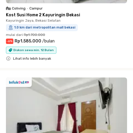
Coliving
•
Campur
Kost Susi Home 2 Kayuringin Bekasi
Kayuringin Jaya, Bekasi Selatan
1.0 km dari metropolitan mall bekasi
mulai dari
Rp1.700.000
Rp1.585.000
/
bulan
-
6
%
Diskon sewa min. 12 Bulan
Lihat info lebih banyak
Close