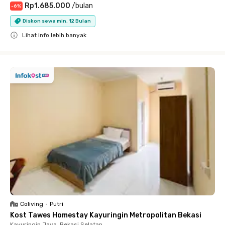
Rp1.685.000
/
bulan
-
6
%
Diskon sewa min. 12 Bulan
Lihat info lebih banyak
Close
Coliving
•
Putri
Kost Tawes Homestay Kayuringin Metropolitan Bekasi
Kayuringin Jaya, Bekasi Selatan