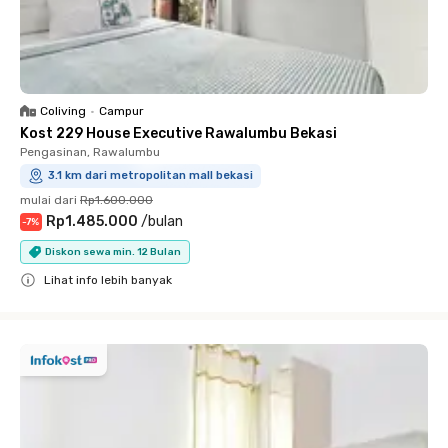
Coliving
•
Campur
Kost 229 House Executive Rawalumbu Bekasi
Pengasinan, Rawalumbu
3.1 km dari metropolitan mall bekasi
mulai dari
Rp1.600.000
Rp1.485.000
/
bulan
-
7
%
Diskon sewa min. 12 Bulan
Lihat info lebih banyak
Close