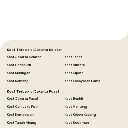
Setiabudi
Cilandak
Depok
Kemanggisan
Semarang
Medan
Tangerang
Bali
Yogyakarta
Jakarta
Jakarta
Jawa
Jakarta
Jawa
Sumatera
Selatan
Banten
Selatan
Barat
Barat
Bali
Yogyakarta
Tengah
Utara
Kost Terbaik di Jakarta Selatan
Kost Jakarta Selatan
Kost Tebet
Kost Setiabudi
Kost Bintaro
Kost Kuningan
Kost Cipete
Kost Kemang
Kost Kebayoran Lama
Kost Terbaik di Jakarta Pusat
Kost Jakarta Pusat
Kost Benhil
Kost Cempaka Putih
Kost Menteng
Kost Kemayoran
Kost Kebon Kacang
Kost Tanah Abang
Kost Sudirman