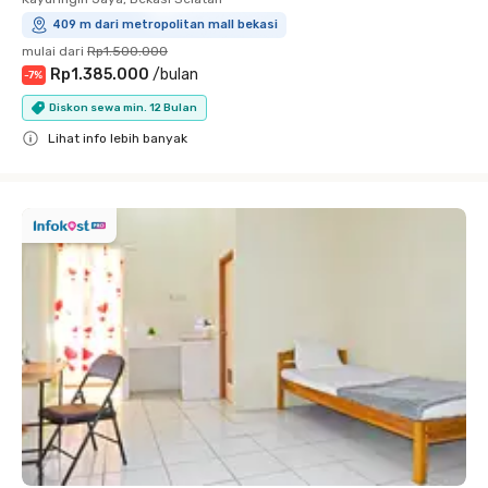
409 m dari metropolitan mall bekasi
mulai dari
Rp1.500.000
Rp1.385.000
/
bulan
-
7
%
Diskon sewa min. 12 Bulan
Lihat info lebih banyak
Close