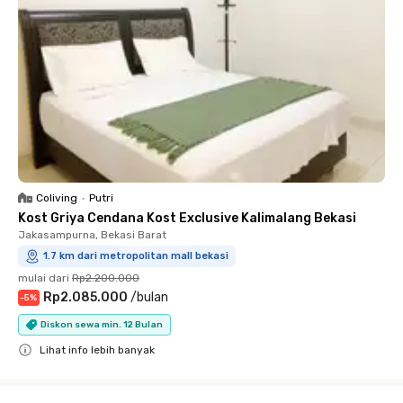
Coliving
•
Putri
Kost Griya Cendana Kost Exclusive Kalimalang Bekasi
Jakasampurna, Bekasi Barat
1.7 km dari metropolitan mall bekasi
mulai dari
Rp2.200.000
Rp2.085.000
/
bulan
-
5
%
Diskon sewa min. 12 Bulan
Lihat info lebih banyak
Close