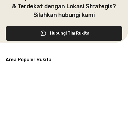
& Terdekat dengan Lokasi Strategis?
Silahkan hubungi kami
Hubungi Tim Rukita
Area Populer Rukita
Grogol
Kebon
Kuningan
Petamburan
Menteng
Jeruk
Bandung
Surabaya
Malang
Solo
Karawaci
Jakarta
Jakarta
Jakarta
Jakarta
Jawa
Jawa
Jawa
Jawa
Selatan
Barat
Tangerang
Pusat
Barat
Barat
Timur
Timur
Tengah