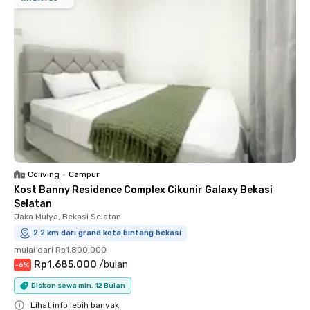
Coliving
•
Campur
Kost Banny Residence Complex Cikunir Galaxy Bekasi
Selatan
Jaka Mulya, Bekasi Selatan
2.2 km dari grand kota bintang bekasi
mulai dari
Rp1.800.000
Rp1.685.000
/
bulan
-
6
%
Diskon sewa min. 12 Bulan
Lihat info lebih banyak