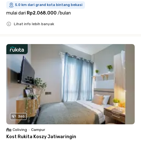
5.0 km dari grand kota bintang bekasi
mulai dari
Rp2.068.000
/
bulan
Lihat info lebih banyak
Close
360
Coliving
•
Campur
Kost Rukita Koszy Jatiwaringin