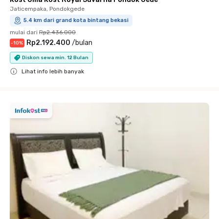
Jaticempaka, Pondokgede
5.4 km dari grand kota bintang bekasi
mulai dari
Rp2.436.000
Rp2.192.400
/
bulan
-
10
%
Diskon sewa min. 12 Bulan
Lihat info lebih banyak
Close