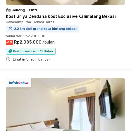
Coliving
•
Putri
Kost Griya Cendana Kost Exclusive Kalimalang Bekasi
Jakasampurna, Bekasi Barat
2.2 km dari grand kota bintang bekasi
mulai dari
Rp2.200.000
Rp2.085.000
/
bulan
-
5
%
Diskon sewa min. 12 Bulan
Lihat info lebih banyak
Close