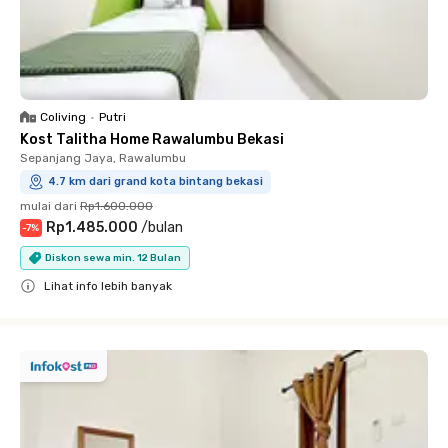
Coliving
•
Putri
Kost Talitha Home Rawalumbu Bekasi
Sepanjang Jaya, Rawalumbu
4.7 km dari grand kota bintang bekasi
mulai dari
Rp1.600.000
Rp1.485.000
/
bulan
-
7
%
Diskon sewa min. 12 Bulan
Lihat info lebih banyak
Close