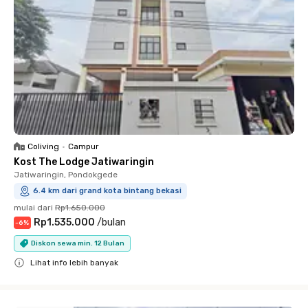
Coliving
•
Campur
Kost The Lodge Jatiwaringin
Jatiwaringin, Pondokgede
6.4 km dari grand kota bintang bekasi
mulai dari
Rp1.650.000
Rp1.535.000
/
bulan
-
6
%
Diskon sewa min. 12 Bulan
Lihat info lebih banyak
Close