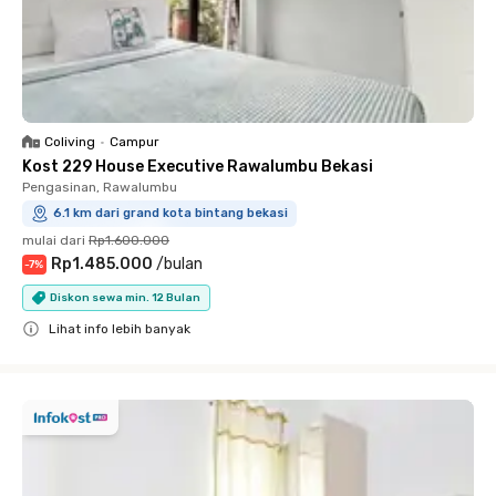
Coliving
•
Campur
Kost 229 House Executive Rawalumbu Bekasi
Pengasinan, Rawalumbu
6.1 km dari grand kota bintang bekasi
mulai dari
Rp1.600.000
Rp1.485.000
/
bulan
-
7
%
Diskon sewa min. 12 Bulan
Lihat info lebih banyak
Close