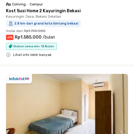
Coliving
•
Campur
Kost Susi Home 2 Kayuringin Bekasi
Kayuringin Jaya, Bekasi Selatan
2.8 km dari grand kota bintang bekasi
mulai dari
Rp1.700.000
Rp1.585.000
/
bulan
-
6
%
Diskon sewa min. 12 Bulan
Lihat info lebih banyak
Close