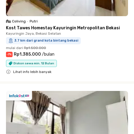
Coliving
•
Putri
Kost Tawes Homestay Kayuringin Metropolitan Bekasi
Kayuringin Jaya, Bekasi Selatan
3.7 km dari grand kota bintang bekasi
mulai dari
Rp1.500.000
Rp1.385.000
/
bulan
-
7
%
Diskon sewa min. 12 Bulan
Lihat info lebih banyak
Close