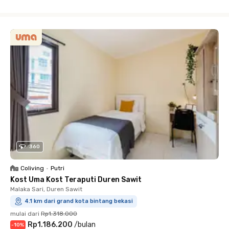
Close
360
Coliving
•
Putri
Kost Uma Kost Teraputi Duren Sawit
Malaka Sari, Duren Sawit
4.1 km dari grand kota bintang bekasi
mulai dari
Rp1.318.000
Rp1.186.200
/
bulan
-
10
%