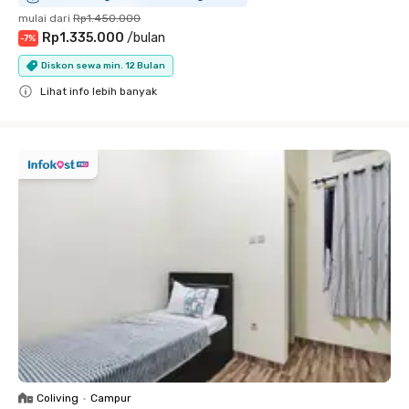
mulai dari
Rp1.450.000
Rp1.335.000
/
bulan
-
7
%
Diskon sewa min. 12 Bulan
Lihat info lebih banyak
Close
Coliving
•
Campur