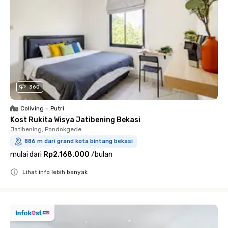
360
Coliving
•
Putri
Kost Rukita Wisya Jatibening Bekasi
Jatibening, Pondokgede
886 m dari grand kota bintang bekasi
mulai dari
Rp2.168.000
/
bulan
Lihat info lebih banyak
Close