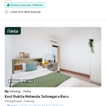
Diskon sewa min. 12 Bulan
Lihat info lebih banyak
Close
Video
360
Coliving
•
Putra
Kost Rukita Molienda Jatinegara Baru
Penggilingan, Cakung