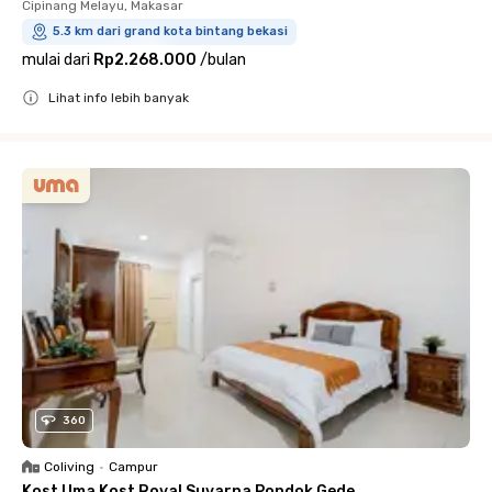
Cipinang Melayu, Makasar
5.3 km dari grand kota bintang bekasi
mulai dari
Rp2.268.000
/
bulan
Lihat info lebih banyak
Close
360
Coliving
•
Campur
Kost Uma Kost Royal Suvarna Pondok Gede