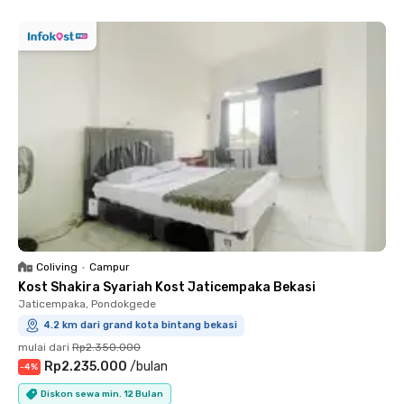
Coliving
•
Campur
Kost Shakira Syariah Kost Jaticempaka Bekasi
Jaticempaka, Pondokgede
4.2 km dari grand kota bintang bekasi
mulai dari
Rp2.350.000
Rp2.235.000
/
bulan
-
4
%
Diskon sewa min. 12 Bulan