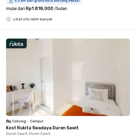
5.0 km dari grand kota bintang bekasi
mulai dari
Rp1.818.000
/
bulan
Lihat info lebih banyak
Close
Coliving
•
Campur
Kost Rukita Swadaya Duren Sawit
Duren Sawit, Duren Sawit