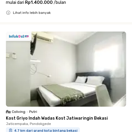
mulai dari
Rp1.400.000
/
bulan
Lihat info lebih banyak
Close
Coliving
•
Putri
Kost Griyo Indah Wadas Kost Jatiwaringin Bekasi
Jaticempaka, Pondokgede
4.7 km dari grand kota bintang bekasi