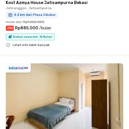
Kost Azmya House Jatisampurna Bekasi
Jatiranggon, Jatisampurna
4.4 km dari Plasa Cibubur
mulai dari
Rp1.000.000
Rp885.000
/
bulan
-
11
%
Diskon sewa min. 12 Bulan
Lihat info lebih banyak
Close