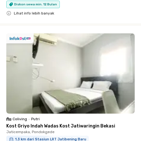
Diskon sewa min. 12 Bulan
Lihat info lebih banyak
Close
Coliving
•
Putri
Kost Griyo Indah Wadas Kost Jatiwaringin Bekasi
Jaticempaka, Pondokgede
1.3 km dari Stasiun LRT Jatibening Baru