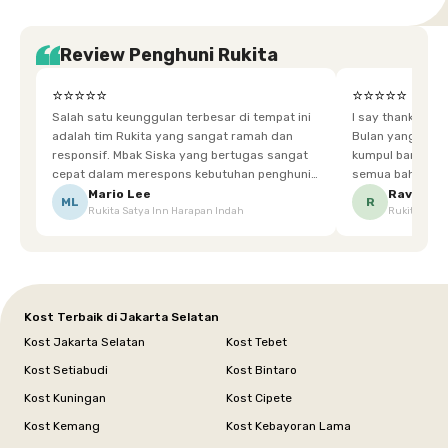
Review Penghuni Rukita
⭐⭐⭐⭐⭐
⭐⭐⭐⭐⭐
Salah satu keunggulan terbesar di tempat ini
I say thankyou s
adalah tim Rukita yang sangat ramah dan
Bulan yang super happy! banyak tem
responsif. Mbak Siska yang bertugas sangat
kumpul bareng mak
cepat dalam merespons kebutuhan penghuni.
semua bahagia ad
Ketika saya meminta keset karena sempat
mgkn saran dari air aja & kebersihan lebih di
Mario Lee
Ravena
ML
R
Rukita Satya Inn Harapan Indah
Rukita Dimi
terpeleset, permintaan tersebut langsung
tingkatka
dipenuhi dengan cepat. Terima kasih Mbak
Siska.
Kost Terbaik di Jakarta Selatan
Kost Jakarta Selatan
Kost Tebet
Kost Setiabudi
Kost Bintaro
Kost Kuningan
Kost Cipete
Kost Kemang
Kost Kebayoran Lama