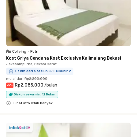
Coliving
•
Putri
Kost Griya Cendana Kost Exclusive Kalimalang Bekasi
Jakasampurna, Bekasi Barat
1.7 km dari Stasiun LRT Cikunir 2
mulai dari
Rp2.200.000
Rp2.085.000
/
bulan
-
5
%
Diskon sewa min. 12 Bulan
Lihat info lebih banyak
Close