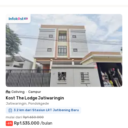
Close
Coliving
•
Campur
Kost The Lodge Jatiwaringin
Jatiwaringin, Pondokgede
3.2 km dari Stasiun LRT Jatibening Baru
mulai dari
Rp1.650.000
Rp1.535.000
/
bulan
-
6
%