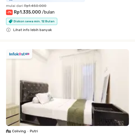
mulai dari
Rp1.450.000
Rp1.335.000
/
bulan
-
7
%
Diskon sewa min. 12 Bulan
Lihat info lebih banyak
Close
Coliving
•
Putri