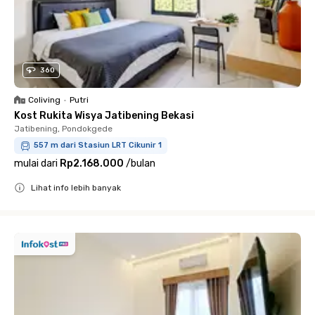
360
Coliving
•
Putri
Kost Rukita Wisya Jatibening Bekasi
Jatibening, Pondokgede
557 m dari Stasiun LRT Cikunir 1
mulai dari
Rp2.168.000
/
bulan
Lihat info lebih banyak
Close