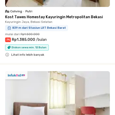
Coliving
•
Putri
Kost Tawes Homestay Kayuringin Metropolitan Bekasi
Kayuringin Jaya, Bekasi Selatan
839 m dari Stasiun LRT Bekasi Barat
mulai dari
Rp1.500.000
Rp1.385.000
/
bulan
-
7
%
Diskon sewa min. 12 Bulan
Lihat info lebih banyak
Close