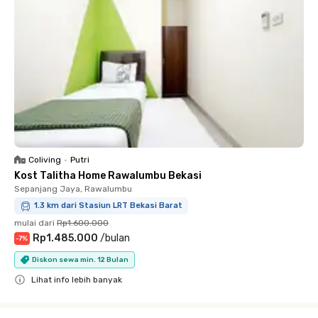
Coliving
•
Putri
Kost Talitha Home Rawalumbu Bekasi
Sepanjang Jaya, Rawalumbu
1.3 km dari Stasiun LRT Bekasi Barat
mulai dari
Rp1.600.000
Rp1.485.000
/
bulan
-
7
%
Diskon sewa min. 12 Bulan
Lihat info lebih banyak
Close