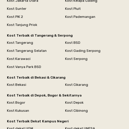
Kost Jakarta Utara
Kost Kelapa Gading
Kost Sunter
Kost Pluit
Kost PIK 2
Kost Pademangan
Kost Tanjung Priok
Kost Terbaik di Tangerang & Serpong
Kost Tangerang
Kost BSD
Kost Tangerang Selatan
Kost Gading Serpong
Kost Karawaci
Kost Serpong
Kost Vanya Park BSD
Kost Terbaik di Bekasi & Cikarang
Kost Bekasi
Kost Cikarang
Kost Terbaik di Depok, Bogor & Sekitarnya
Kost Bogor
Kost Depok
Kost Kukusan
Kost Cibinong
Kost Terbaik Dekat Kampus Negeri
Kost dekat UGM
Kost dekat UNESA