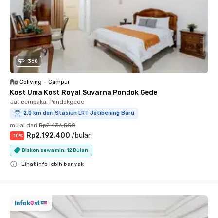
360
Coliving
•
Campur
Kost Uma Kost Royal Suvarna Pondok Gede
Jaticempaka, Pondokgede
2.0 km dari Stasiun LRT Jatibening Baru
mulai dari
Rp2.436.000
Rp2.192.400
/
bulan
-
10
%
Diskon sewa min. 12 Bulan
Lihat info lebih banyak
Close