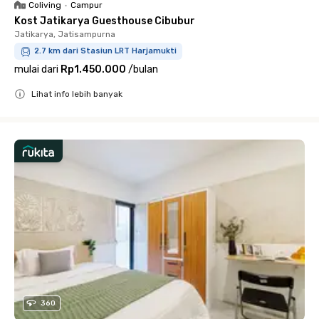
Coliving
•
Campur
Kost Jatikarya Guesthouse Cibubur
Jatikarya, Jatisampurna
2.7 km dari Stasiun LRT Harjamukti
mulai dari
Rp1.450.000
/
bulan
Lihat info lebih banyak
Close
360