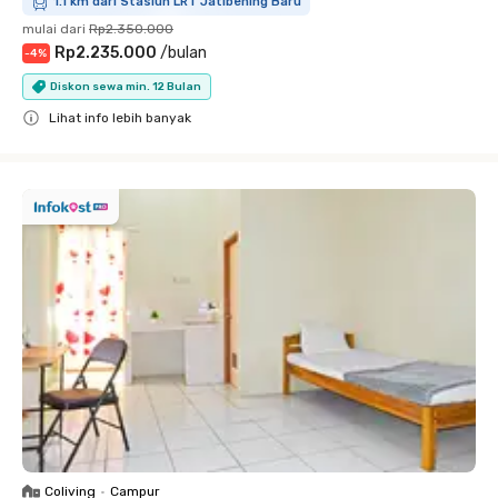
1.1 km dari Stasiun LRT Jatibening Baru
mulai dari
Rp2.350.000
Rp2.235.000
/
bulan
-
4
%
Diskon sewa min. 12 Bulan
Lihat info lebih banyak
Close
Coliving
•
Campur