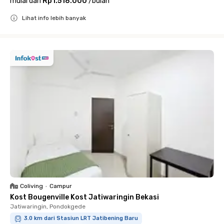
mulai dari
Rp1.518.000
/
bulan
Lihat info lebih banyak
Close
Coliving
•
Campur
Kost Bougenville Kost Jatiwaringin Bekasi
Jatiwaringin, Pondokgede
3.0 km dari Stasiun LRT Jatibening Baru