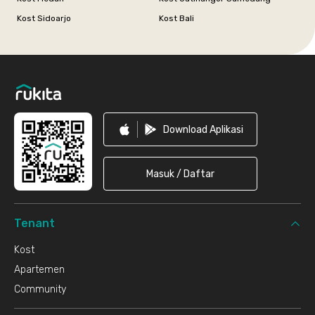
Kost Sidoarjo
Kost Bali
Footer
Download Aplikasi
Masuk / Daftar
Tenant
Kost
Apartemen
Community