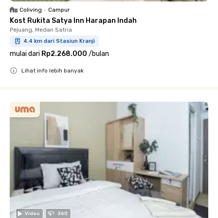
Coliving
•
Campur
Kost Rukita Satya Inn Harapan Indah
Pejuang, Medan Satria
4.4 km dari Stasiun Kranji
mulai dari
Rp2.268.000
/
bulan
Lihat info lebih banyak
Close
Video
360