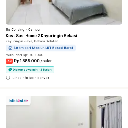
Coliving
•
Campur
Kost Susi Home 2 Kayuringin Bekasi
Kayuringin Jaya, Bekasi Selatan
1.0 km dari Stasiun LRT Bekasi Barat
mulai dari
Rp1.700.000
Rp1.585.000
/
bulan
-
6
%
Diskon sewa min. 12 Bulan
Lihat info lebih banyak
Close