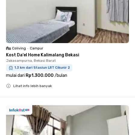
Coliving
•
Campur
Kost Da'el Home Kalimalang Bekasi
Jakasampurna, Bekasi Barat
1.3 km dari Stasiun LRT Cikunir 2
mulai dari
Rp1.300.000
/
bulan
Lihat info lebih banyak
Close