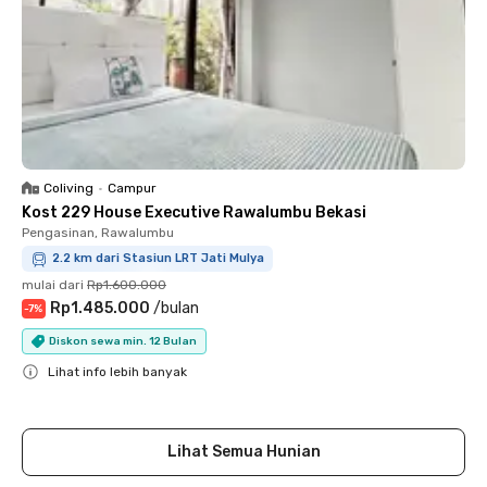
Coliving
•
Campur
Kost 229 House Executive Rawalumbu Bekasi
Pengasinan, Rawalumbu
2.2 km dari Stasiun LRT Jati Mulya
mulai dari
Rp1.600.000
Rp1.485.000
/
bulan
-
7
%
Diskon sewa min. 12 Bulan
Lihat info lebih banyak
Close
Lihat Semua Hunian