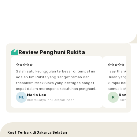
Setiabudi
Cilandak
Depok
Kemanggisan
Semarang
Medan
Tangerang
Bali
Yogyakarta
Jakarta
Jakarta
Jawa
Jakarta
Jawa
Sumatera
Selatan
Banten
Selatan
Barat
Barat
Bali
Yogyakarta
Tengah
Utara
Review Penghuni Rukita
⭐⭐⭐⭐⭐
⭐⭐⭐⭐⭐
Salah satu keunggulan terbesar di tempat ini
I say thankyou s
adalah tim Rukita yang sangat ramah dan
Bulan yang super happy! banyak tem
responsif. Mbak Siska yang bertugas sangat
kumpul bareng mak
cepat dalam merespons kebutuhan penghuni.
semua bahagia ad
Ketika saya meminta keset karena sempat
mgkn saran dari air aja & kebersihan lebih di
Mario Lee
Ravena
ML
R
Rukita Satya Inn Harapan Indah
Rukita Dimi
terpeleset, permintaan tersebut langsung
tingkatka
dipenuhi dengan cepat. Terima kasih Mbak
Siska.
Kost Terbaik di Jakarta Selatan