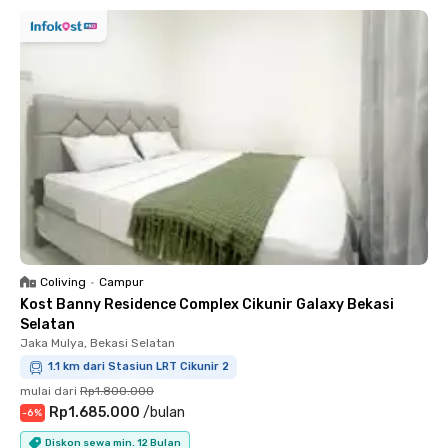
Coliving
•
Campur
Kost Banny Residence Complex Cikunir Galaxy Bekasi
Selatan
Jaka Mulya, Bekasi Selatan
1.1 km dari Stasiun LRT Cikunir 2
mulai dari
Rp1.800.000
Rp1.685.000
/
bulan
-
6
%
Diskon sewa min. 12 Bulan