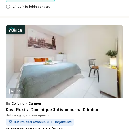
Lihat info lebih banyak
Close
360
Coliving
•
Campur
Kost Rukita Dominique Jatisampurna Cibubur
Jatirangga, Jatisampurna
4.2 km dari Stasiun LRT Harjamukti