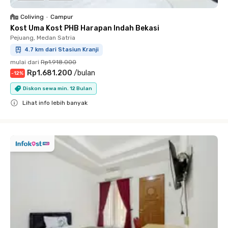
Coliving
•
Campur
Kost Uma Kost PHB Harapan Indah Bekasi
Pejuang, Medan Satria
4.7 km dari Stasiun Kranji
mulai dari
Rp1.918.000
Rp1.681.200
/
bulan
-
12
%
Diskon sewa min. 12 Bulan
Lihat info lebih banyak
Close