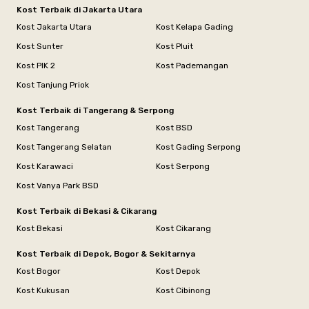
Kost Terbaik di Jakarta Utara
Kost Jakarta Utara
Kost Kelapa Gading
Kost Sunter
Kost Pluit
Kost PIK 2
Kost Pademangan
Kost Tanjung Priok
Kost Terbaik di Tangerang & Serpong
Kost Tangerang
Kost BSD
Kost Tangerang Selatan
Kost Gading Serpong
Kost Karawaci
Kost Serpong
Kost Vanya Park BSD
Kost Terbaik di Bekasi & Cikarang
Kost Bekasi
Kost Cikarang
Kost Terbaik di Depok, Bogor & Sekitarnya
Kost Bogor
Kost Depok
Kost Kukusan
Kost Cibinong