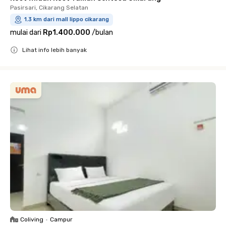
Pasirsari, Cikarang Selatan
1.3 km dari mall lippo cikarang
mulai dari
Rp1.400.000
/
bulan
Lihat info lebih banyak
Close
Coliving
•
Campur