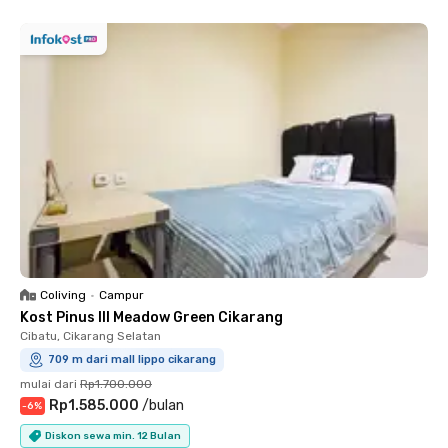
Coliving
•
Campur
Kost Pinus III Meadow Green Cikarang
Cibatu, Cikarang Selatan
709 m dari mall lippo cikarang
mulai dari
Rp1.700.000
Rp1.585.000
/
bulan
-
6
%
Diskon sewa min. 12 Bulan