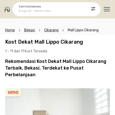
Cari hunianmu
8 Agt 26 - Belum tahu
Ope
Home
Bekasi
Cikarang
Mall Lippo Cikarang
Kost Dekat Mall Lippo Cikarang
1 - 11 dari 11 Kost
Tersedia
Rekomendasi Kost Dekat Mall Lippo Cikarang
Terbaik, Bekasi, Terdekat ke Pusat
Perbelanjaan