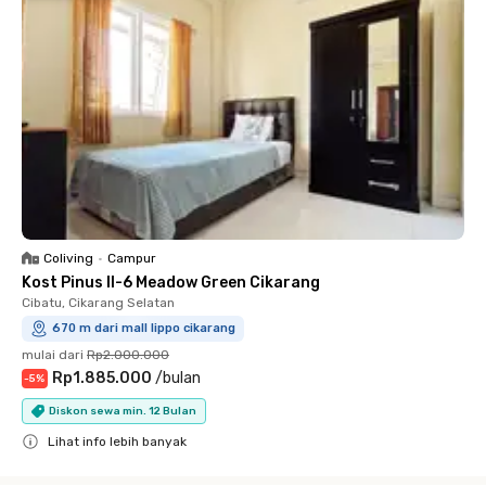
Coliving
•
Campur
Kost Pinus II-6 Meadow Green Cikarang
Cibatu, Cikarang Selatan
670 m dari mall lippo cikarang
mulai dari
Rp2.000.000
Rp1.885.000
/
bulan
-
5
%
Diskon sewa min. 12 Bulan
Lihat info lebih banyak
Close