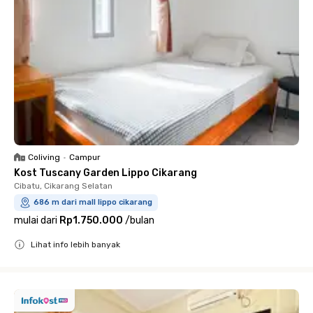
Coliving
•
Campur
Kost Tuscany Garden Lippo Cikarang
Cibatu, Cikarang Selatan
686 m dari mall lippo cikarang
mulai dari
Rp1.750.000
/
bulan
Lihat info lebih banyak
Close