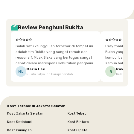
Review Penghuni Rukita
⭐⭐⭐⭐⭐
⭐⭐⭐⭐⭐
Salah satu keunggulan terbesar di tempat ini
I say thankyou s
adalah tim Rukita yang sangat ramah dan
Bulan yang super happy! banyak tem
responsif. Mbak Siska yang bertugas sangat
kumpul bareng mak
cepat dalam merespons kebutuhan penghuni.
semua bahagia ad
Ketika saya meminta keset karena sempat
mgkn saran dari air aja & kebersihan lebih di
Mario Lee
Ravena
ML
R
Rukita Satya Inn Harapan Indah
Rukita Dimi
terpeleset, permintaan tersebut langsung
tingkatka
dipenuhi dengan cepat. Terima kasih Mbak
Siska.
Kost Terbaik di Jakarta Selatan
Kost Jakarta Selatan
Kost Tebet
Kost Setiabudi
Kost Bintaro
Kost Kuningan
Kost Cipete