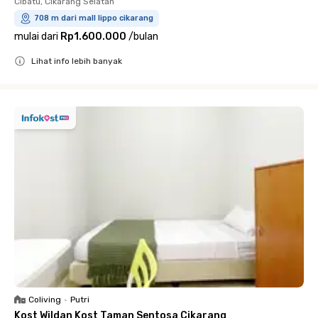
Cibatu, Cikarang Selatan
708 m dari mall lippo cikarang
mulai dari
Rp1.600.000
/
bulan
Lihat info lebih banyak
Close
Coliving
•
Putri
Kost Wildan Kost Taman Sentosa Cikarang