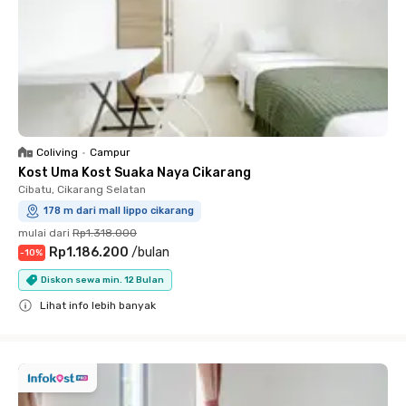
Coliving
•
Campur
Kost Uma Kost Suaka Naya Cikarang
Cibatu, Cikarang Selatan
178 m dari mall lippo cikarang
mulai dari
Rp1.318.000
Rp1.186.200
/
bulan
-
10
%
Diskon sewa min. 12 Bulan
Lihat info lebih banyak
Close