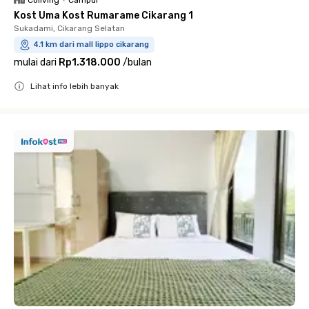
Coliving
•
Campur
Kost Uma Kost Rumarame Cikarang 1
Sukadami, Cikarang Selatan
4.1 km dari mall lippo cikarang
mulai dari
Rp1.318.000
/
bulan
Lihat info lebih banyak
Close