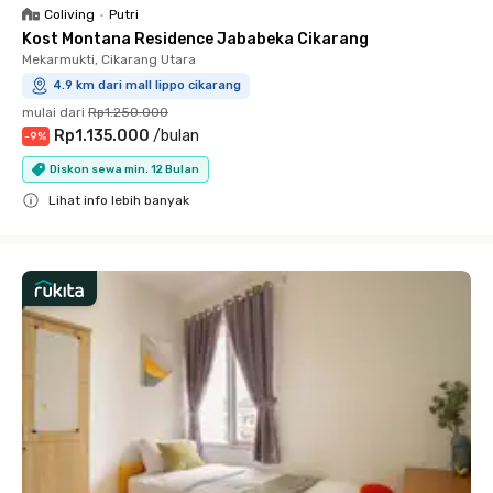
Coliving
•
Putri
Kost Montana Residence Jababeka Cikarang
Mekarmukti, Cikarang Utara
4.9 km dari mall lippo cikarang
mulai dari
Rp1.250.000
Rp1.135.000
/
bulan
-
9
%
Diskon sewa min. 12 Bulan
Lihat info lebih banyak
Close