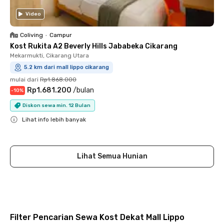
Video
Coliving
•
Campur
Kost Rukita A2 Beverly Hills Jababeka Cikarang
Mekarmukti, Cikarang Utara
5.2 km dari mall lippo cikarang
mulai dari
Rp1.868.000
Rp1.681.200
/
bulan
-
10
%
Diskon sewa min. 12 Bulan
Lihat info lebih banyak
Close
Lihat Semua Hunian
Filter Pencarian Sewa Kost Dekat Mall Lippo