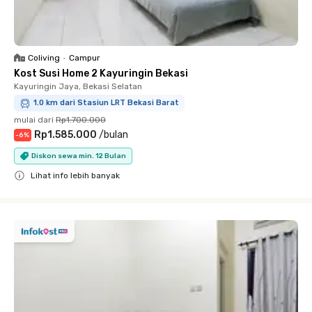
Coliving
•
Campur
Kost Susi Home 2 Kayuringin Bekasi
Kayuringin Jaya, Bekasi Selatan
1.0 km dari Stasiun LRT Bekasi Barat
mulai dari
Rp1.700.000
Rp1.585.000
/
bulan
-
6
%
Diskon sewa min. 12 Bulan
Lihat info lebih banyak
Close