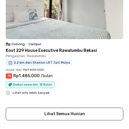
Coliving
•
Campur
Kost 229 House Executive Rawalumbu Bekasi
Pengasinan, Rawalumbu
2.2 km dari Stasiun LRT Jati Mulya
mulai dari
Rp1.600.000
Rp1.485.000
/
bulan
-
7
%
Diskon sewa min. 12 Bulan
Lihat info lebih banyak
Close
Lihat Semua Hunian