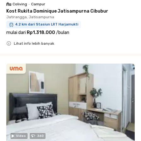
Coliving
•
Campur
Kost Rukita Dominique Jatisampurna Cibubur
Jatirangga, Jatisampurna
4.2 km dari Stasiun LRT Harjamukti
mulai dari
Rp1.318.000
/
bulan
Lihat info lebih banyak
Close
Video
360