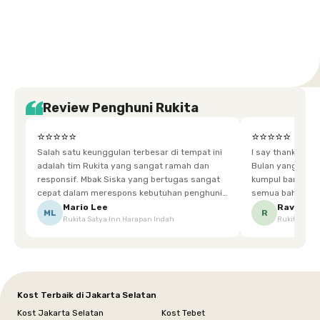
Tangerang
Bali
Yogyakarta
Jakarta
Jakarta
Jawa
Jakarta
Jawa
Sumatera
Selatan
Banten
Selatan
Barat
Barat
Bali
Yogyakarta
Tengah
Utara
Review Penghuni Rukita
⭐⭐⭐⭐⭐
⭐⭐⭐⭐⭐
Salah satu keunggulan terbesar di tempat ini
I say thankyou s
adalah tim Rukita yang sangat ramah dan
Bulan yang super happy! banyak tem
responsif. Mbak Siska yang bertugas sangat
kumpul bareng mak
cepat dalam merespons kebutuhan penghuni.
semua bahagia ad
Ketika saya meminta keset karena sempat
mgkn saran dari air aja & kebersihan lebih di
Mario Lee
Ravena
ML
R
Rukita Satya Inn Harapan Indah
Rukita Dimi
terpeleset, permintaan tersebut langsung
tingkatka
dipenuhi dengan cepat. Terima kasih Mbak
Siska.
Kost Terbaik di Jakarta Selatan
Kost Jakarta Selatan
Kost Tebet