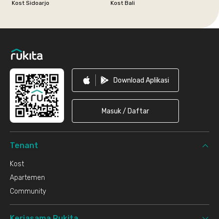
Kost Sidoarjo
Kost Bali
Footer
Download Aplikasi
Masuk / Daftar
Tenant
Kost
Apartemen
Community
Kerjasama Rukita