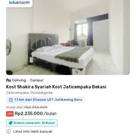
Coliving
•
Campur
Kost Shakira Syariah Kost Jaticempaka Bekasi
Jaticempaka, Pondokgede
1.1 km dari Stasiun LRT Jatibening Baru
mulai dari
Rp2.350.000
Rp2.235.000
/
bulan
-
4
%
Diskon sewa min. 12 Bulan
Lihat info lebih banyak