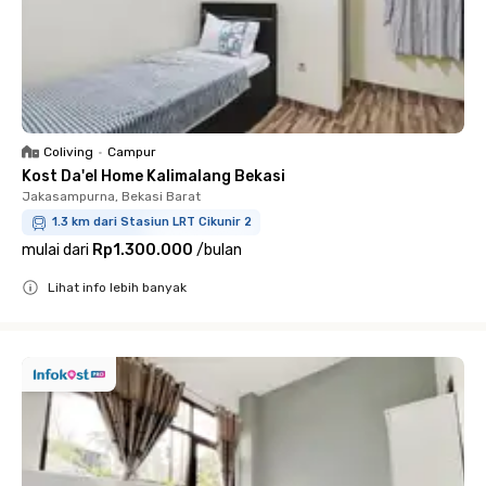
Coliving
•
Campur
Kost Da'el Home Kalimalang Bekasi
Jakasampurna, Bekasi Barat
1.3 km dari Stasiun LRT Cikunir 2
mulai dari
Rp1.300.000
/
bulan
Lihat info lebih banyak
Close