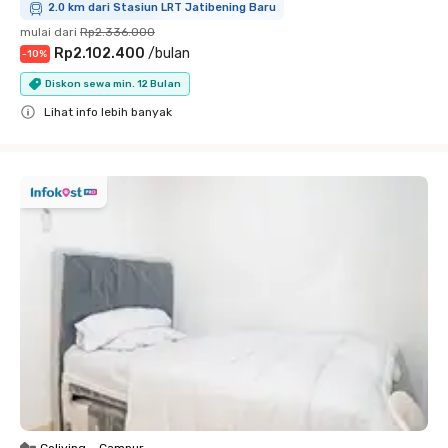
2.0 km dari Stasiun LRT Jatibening Baru
mulai dari
Rp2.336.000
Rp2.102.400
/
bulan
-
10
%
Diskon sewa min. 12 Bulan
Lihat info lebih banyak
Close