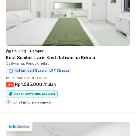
Coliving
•
Campur
Kost Sumber Laris Kost Jatiwarna Bekasi
Jatiwarna, Pondokmelati
4.4 km dari Stasiun LRT Ciracas
mulai dari
Rp1.700.000
Rp1.585.000
/
bulan
-
6
%
Diskon sewa min. 12 Bulan
Lihat info lebih banyak
Close