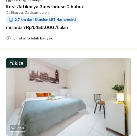
Coliving
•
Campur
Kost Jatikarya Guesthouse Cibubur
Jatikarya, Jatisampurna
2.7 km dari Stasiun LRT Harjamukti
mulai dari
Rp1.450.000
/
bulan
Lihat info lebih banyak
Close
360