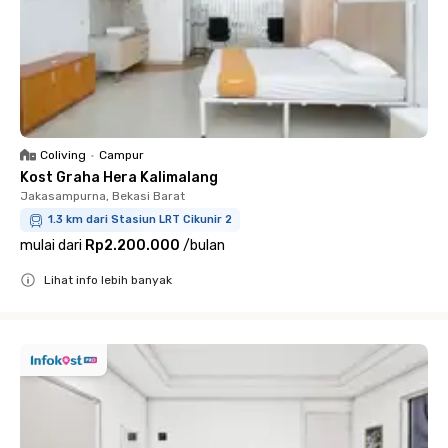
Coliving
•
Campur
Kost Graha Hera Kalimalang
Jakasampurna, Bekasi Barat
1.3 km dari Stasiun LRT Cikunir 2
mulai dari
Rp2.200.000
/
bulan
Lihat info lebih banyak
Close