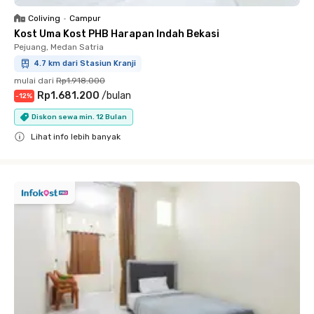
Coliving
•
Campur
Kost Uma Kost PHB Harapan Indah Bekasi
Pejuang, Medan Satria
4.7 km dari Stasiun Kranji
mulai dari
Rp1.918.000
Rp1.681.200
/
bulan
-
12
%
Diskon sewa min. 12 Bulan
Lihat info lebih banyak
Close