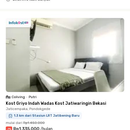
Close
Coliving
•
Putri
Kost Griyo Indah Wadas Kost Jatiwaringin Bekasi
Jaticempaka, Pondokgede
1.3 km dari Stasiun LRT Jatibening Baru
mulai dari
Rp1.450.000
Rp1.335.000
/
bulan
-
7
%