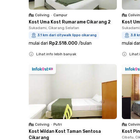
Coliving
•
Campur
Colivi
Kost Uma Kost Rumarame Cikarang 2
Kost Um
Sukadami, Cikarang Selatan
Sukadami,
3.1 km dari citywalk lippo cikarang
3.8 k
mulai dari
Rp2.518.000
/
bulan
mulai dar
Lihat info lebih banyak
Lihat 
Close
Close
Coliving
•
Putri
Colivi
Kost Wildan Kost Taman Sentosa
Kost Pi
Cikarang
Cibatu, C