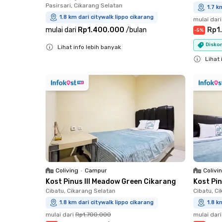
Pasirsari, Cikarang Selatan
1.7 k
1.8 km dari citywalk lippo cikarang
mulai dari
mulai dari
Rp1.400.000
/
bulan
Rp1
-
5
%
Diskon
Lihat info lebih banyak
Close
Lihat 
Close
Coliving
•
Campur
Colivi
Kost Pinus III Meadow Green Cikarang
Kost Pi
Cibatu, Cikarang Selatan
Cibatu, C
1.8 km dari citywalk lippo cikarang
1.8 k
mulai dari
Rp1.700.000
mulai dari