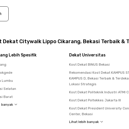
n
 Dekat Citywalk Lippo Cikarang, Bekasi Terbaik & 
ang Lebih Spesifik
Dekat Universitas
rang
Kost Dekat BINUS Bekasi
dokgede
Rekomendasi Kost Dekat KAMPUS ST
KAMPUS D, Bekasi Terbaik & Terdek
a Lumbu
Lokasi Strategis
si Selatan
Kost Dekat Politeknik Industri ATMI 
si Barat
Kost Dekat Poltekkes Jakarta III
h banyak
Kost Dekat President University Co
Center, Bekasi
Lihat lebih banyak