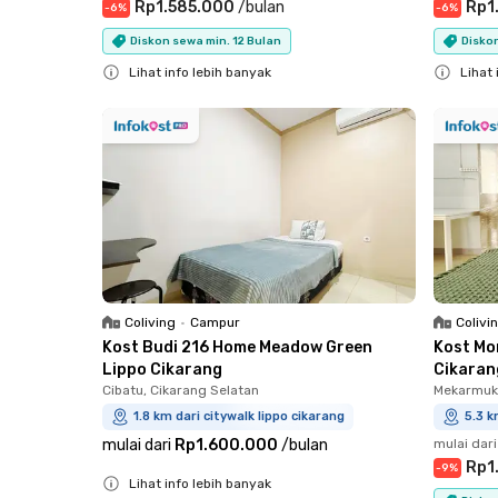
Rp1.585.000
/
bulan
Rp1
-
6
%
-
6
%
Diskon sewa min. 12 Bulan
Diskon
Lihat info lebih banyak
Lihat 
Close
Close
Coliving
•
Campur
Colivi
Kost Budi 216 Home Meadow Green
Kost Mo
Lippo Cikarang
Cikaran
Cibatu, Cikarang Selatan
Mekarmukt
1.8 km dari citywalk lippo cikarang
5.3 k
mulai dari
Rp1.600.000
/
bulan
mulai dari
Rp1
-
9
%
Lihat info lebih banyak