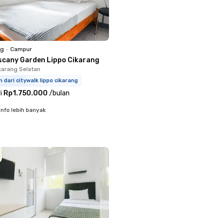
ng
•
Campur
scany Garden Lippo Cikarang
ikarang Selatan
m dari citywalk lippo cikarang
i
Rp1.750.000
/
bulan
info lebih banyak