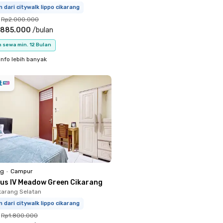
m dari citywalk lippo cikarang
Rp2.000.000
.885.000
/
bulan
 sewa min. 12 Bulan
info lebih banyak
ng
•
Campur
nus IV Meadow Green Cikarang
ikarang Selatan
m dari citywalk lippo cikarang
Rp1.800.000