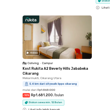
Diskon
Close
Lihat 
Close
Video
Coliving
•
Campur
Kost Rukita A2 Beverly Hills Jababeka
Cikarang
Mekarmukti, Cikarang Utara
5.4 km dari citywalk lippo cikarang
mulai dari
Rp1.868.000
Rp1.681.200
/
bulan
-
10
%
Diskon sewa min. 12 Bulan
Lihat info lebih banyak