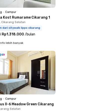
ng
•
Campur
a Kost Rumarame Cikarang 1
 Cikarang Selatan
m dari citywalk lippo cikarang
i
Rp1.318.000
/
bulan
info lebih banyak
ng
•
Campur
nus II-6 Meadow Green Cikarang
ikarang Selatan