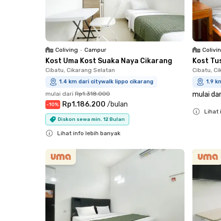
Coliving
•
Campur
Colivi
Kost Uma Kost Suaka Naya Cikarang
Kost Tu
Cibatu, Cikarang Selatan
Cibatu, C
1.4 km dari citywalk lippo cikarang
1.9 k
mulai dari
Rp1.318.000
mulai dar
Rp1.186.200
/
bulan
-
10
%
Lihat 
Diskon sewa min. 12 Bulan
Close
Lihat info lebih banyak
Close