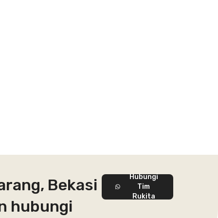
Hubungi
arang, Bekasi
Tim
Rukita
an hubungi