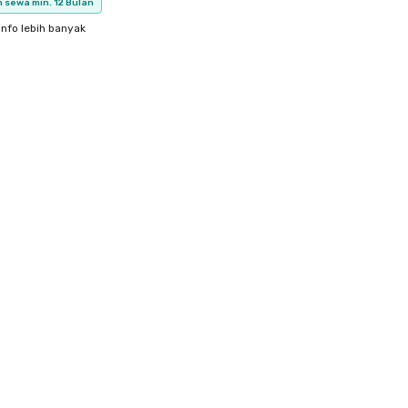
 sewa min. 12 Bulan
info lebih banyak