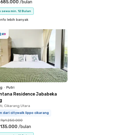
.685.000
/
bulan
 sewa min. 12 Bulan
info lebih banyak
ng
•
Putri
ntana Residence Jababeka
g
i, Cikarang Utara
m dari citywalk lippo cikarang
Rp1.250.000
.135.000
/
bulan