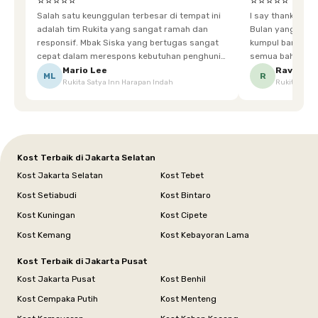
⭐⭐⭐⭐⭐
⭐⭐⭐⭐⭐
Salah satu keunggulan terbesar di tempat ini
I say thankyou s
adalah tim Rukita yang sangat ramah dan
Bulan yang super happy! banyak tem
responsif. Mbak Siska yang bertugas sangat
kumpul bareng mak
cepat dalam merespons kebutuhan penghuni.
semua bahagia ad
Ketika saya meminta keset karena sempat
mgkn saran dari air aja & kebersihan lebih di
Mario Lee
Ravena
ML
R
Rukita Satya Inn Harapan Indah
Rukita Dimi
terpeleset, permintaan tersebut langsung
tingkatka
dipenuhi dengan cepat. Terima kasih Mbak
Siska.
Kost Terbaik di Jakarta Selatan
Kost Jakarta Selatan
Kost Tebet
Kost Setiabudi
Kost Bintaro
Kost Kuningan
Kost Cipete
Kost Kemang
Kost Kebayoran Lama
Kost Terbaik di Jakarta Pusat
Kost Jakarta Pusat
Kost Benhil
Kost Cempaka Putih
Kost Menteng