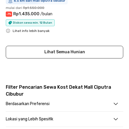
6.5 km dari mall ciputra cibubur
mulai dari
Rp1.550.000
Rp1.435.000
/
bulan
-
7
%
Diskon sewa min. 12 Bulan
Lihat info lebih banyak
Close
Lihat Semua Hunian
Filter Pencarian Sewa Kost Dekat Mall Ciputra
Cibubur
Berdasarkan Preferensi
Lokasi yang Lebih Spesifik