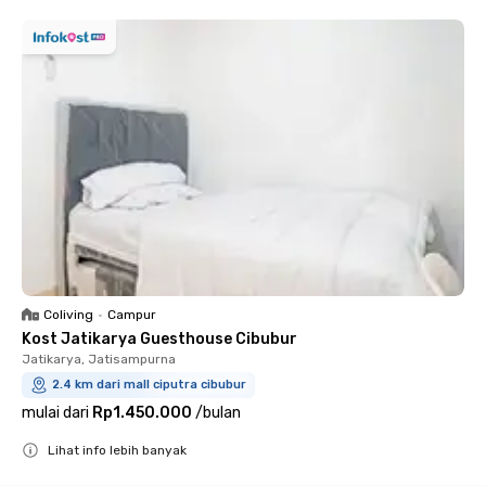
Coliving
•
Campur
Kost Jatikarya Guesthouse Cibubur
Jatikarya, Jatisampurna
2.4 km dari mall ciputra cibubur
mulai dari
Rp1.450.000
/
bulan
Lihat info lebih banyak
Close