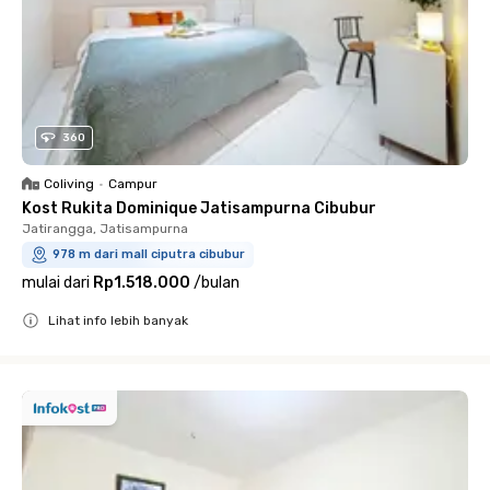
360
Coliving
•
Campur
Kost Rukita Dominique Jatisampurna Cibubur
Jatirangga, Jatisampurna
978 m dari mall ciputra cibubur
mulai dari
Rp1.518.000
/
bulan
Lihat info lebih banyak
Close