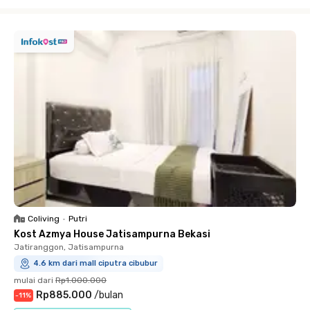
Close
Coliving
•
Putri
Kost Azmya House Jatisampurna Bekasi
Jatiranggon, Jatisampurna
4.6 km dari mall ciputra cibubur
mulai dari
Rp1.000.000
Rp885.000
/
bulan
-
11
%