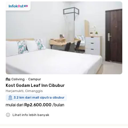
Coliving
•
Campur
Kost Godam Leaf Inn Cibubur
Harjamukti, Cimanggis
3.2 km dari mall ciputra cibubur
mulai dari
Rp2.600.000
/
bulan
Lihat info lebih banyak
Close