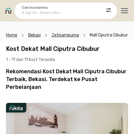
Cari hunianmu
8 Agt 26 - Belum tahu
Ope
Home
Bekasi
Jatisampurna
Mall Ciputra Cibubur
Kost Dekat Mall Ciputra Cibubur
1 - 11 dari 11 Kost
Tersedia
Rekomendasi Kost Dekat Mall Ciputra Cibubur
Terbaik, Bekasi, Terdekat ke Pusat
Perbelanjaan