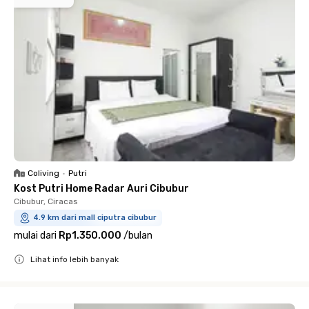
Coliving
•
Putri
Kost Putri Home Radar Auri Cibubur
Cibubur, Ciracas
4.9 km dari mall ciputra cibubur
mulai dari
Rp1.350.000
/
bulan
Lihat info lebih banyak
Close