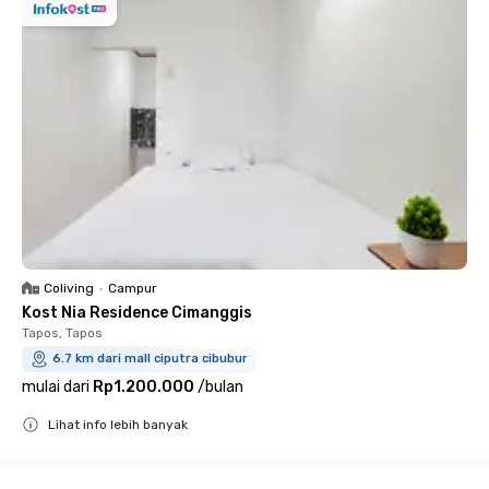
Coliving
•
Campur
Kost Nia Residence Cimanggis
Tapos, Tapos
6.7 km dari mall ciputra cibubur
mulai dari
Rp1.200.000
/
bulan
Lihat info lebih banyak
Close