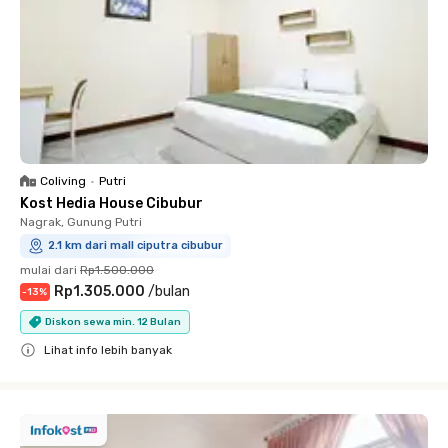
Coliving
•
Putri
Kost Hedia House Cibubur
Nagrak, Gunung Putri
2.1 km dari mall ciputra cibubur
mulai dari
Rp1.500.000
Rp1.305.000
/
bulan
-
13
%
Diskon sewa min. 12 Bulan
Lihat info lebih banyak
Close