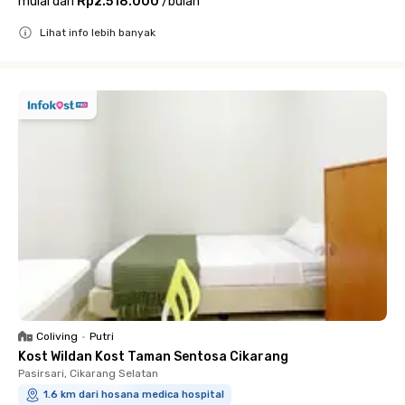
mulai dari
Rp2.518.000
/
bulan
Lihat info lebih banyak
Close
Coliving
•
Putri
Kost Wildan Kost Taman Sentosa Cikarang
Pasirsari, Cikarang Selatan
1.6 km dari hosana medica hospital