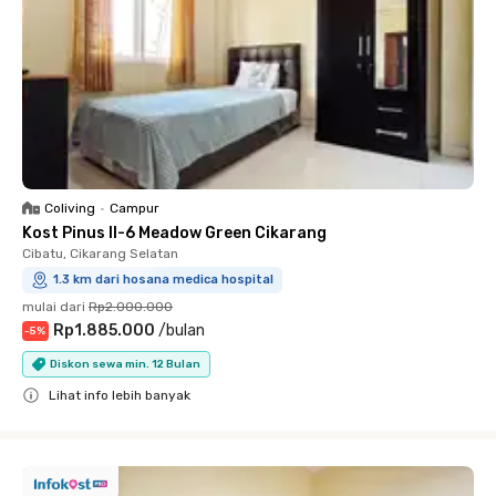
Coliving
•
Campur
Kost Pinus II-6 Meadow Green Cikarang
Cibatu, Cikarang Selatan
1.3 km dari hosana medica hospital
mulai dari
Rp2.000.000
Rp1.885.000
/
bulan
-
5
%
Diskon sewa min. 12 Bulan
Lihat info lebih banyak
Close