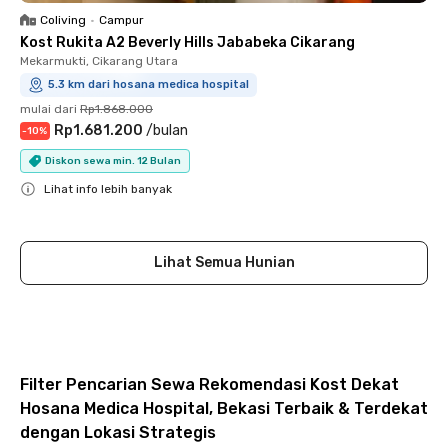
Coliving
•
Campur
Kost Rukita A2 Beverly Hills Jababeka Cikarang
Mekarmukti, Cikarang Utara
5.3 km dari hosana medica hospital
mulai dari
Rp1.868.000
Rp1.681.200
/
bulan
-
10
%
Diskon sewa min. 12 Bulan
Lihat info lebih banyak
Close
Lihat Semua Hunian
Filter Pencarian Sewa Rekomendasi Kost Dekat
Hosana Medica Hospital, Bekasi Terbaik & Terdekat
dengan Lokasi Strategis