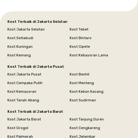
Kost Terbaik di Jakarta Selatan
Kost Jakarta Selatan
Kost Tebet
Kost Setiabudi
Kost Bintaro
Kost Kuningan
Kost Cipete
Kost Kemang
Kost Kebayoran Lama
Kost Terbaik di Jakarta Pusat
Kost Jakarta Pusat
Kost Benhil
Kost Cempaka Putih
Kost Menteng
Kost Kemayoran
Kost Kebon Kacang
Kost Tanah Abang
Kost Sudirman
Kost Terbaik di Jakarta Barat
Kost Jakarta Barat
Kost Tanjung Duren
Kost Grogol
Kost Cengkareng
Kost Palmerah
Kost Jelambar