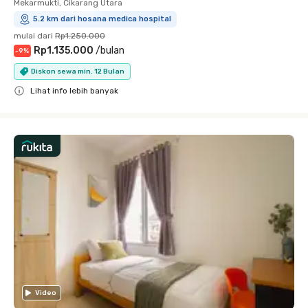
Mekarmukti, Cikarang Utara
5.2 km dari hosana medica hospital
mulai dari
Rp1.250.000
Rp1.135.000
/
bulan
-
9
%
Diskon sewa min. 12 Bulan
Lihat info lebih banyak
Close
Video