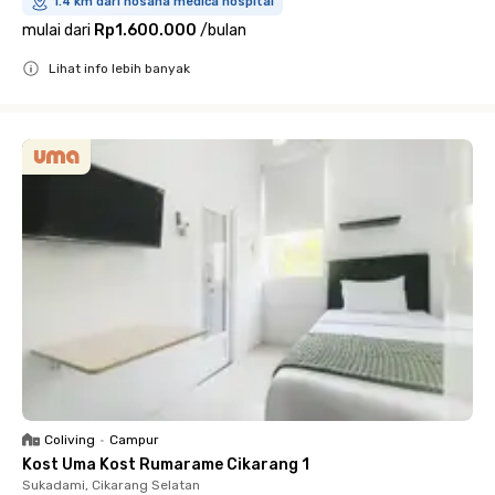
1.4 km dari hosana medica hospital
mulai dari
Rp1.600.000
/
bulan
Lihat info lebih banyak
Close
Coliving
•
Campur
Kost Uma Kost Rumarame Cikarang 1
Sukadami, Cikarang Selatan