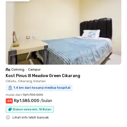
Coliving
•
Campur
Kost Pinus III Meadow Green Cikarang
Cibatu, Cikarang Selatan
1.4 km dari hosana medica hospital
mulai dari
Rp1.700.000
Rp1.585.000
/
bulan
-
6
%
Diskon sewa min. 12 Bulan
Lihat info lebih banyak
Close