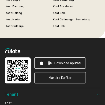
Kost Bandung
Kost Surabaya
Kost Malang
Kost Solo
Kost Medan
Kost Jatinangor Sumedang
Kost Sidoarjo
Kost Bali
Footer
Download Aplikasi
Masuk / Daftar
Tenant
Kost