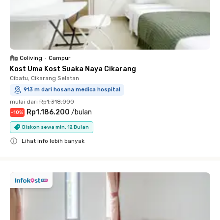
Coliving
•
Campur
Kost Uma Kost Suaka Naya Cikarang
Cibatu, Cikarang Selatan
913 m dari hosana medica hospital
mulai dari
Rp1.318.000
Rp1.186.200
/
bulan
-
10
%
Diskon sewa min. 12 Bulan
Lihat info lebih banyak
Close