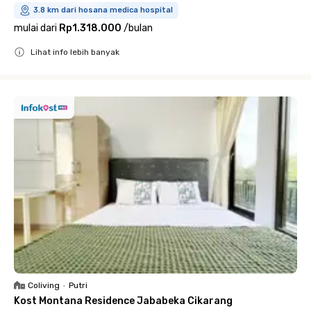
3.8 km dari hosana medica hospital
mulai dari
Rp1.318.000
/
bulan
Lihat info lebih banyak
Close
Coliving
•
Putri
Kost Montana Residence Jababeka Cikarang