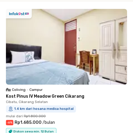
Coliving
•
Campur
Kost Pinus IV Meadow Green Cikarang
Cibatu, Cikarang Selatan
1.4 km dari hosana medica hospital
mulai dari
Rp1.800.000
Rp1.685.000
/
bulan
-
6
%
Diskon sewa min. 12 Bulan