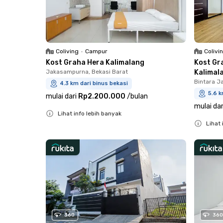
Coliving
•
Campur
Colivi
Kost Graha Hera Kalimalang
Kost Gr
Jakasampurna, Bekasi Barat
Kalimal
Bintara J
4.3 km dari binus bekasi
5.6 k
mulai dari
Rp2.200.000
/
bulan
mulai dar
Lihat info lebih banyak
Lihat 
Close
Close
360
360