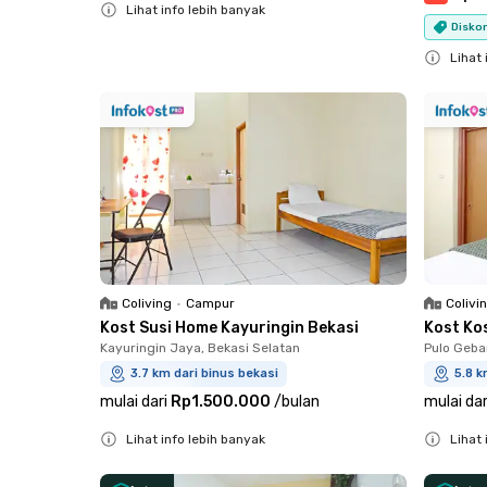
Lihat info lebih banyak
Diskon
Close
Lihat 
Close
Coliving
•
Campur
Colivi
Kost Susi Home Kayuringin Bekasi
Kost Ko
Kayuringin Jaya, Bekasi Selatan
Pulo Geba
3.7 km dari binus bekasi
5.8 k
mulai dari
Rp1.500.000
/
bulan
mulai dar
Lihat info lebih banyak
Lihat 
Close
Close