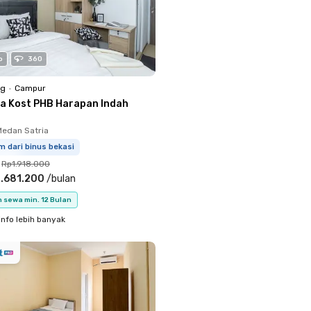
o
360
ng
•
Campur
a Kost PHB Harapan Indah
Medan Satria
m dari binus bekasi
Rp1.918.000
.681.200
/
bulan
 sewa min. 12 Bulan
info lebih banyak