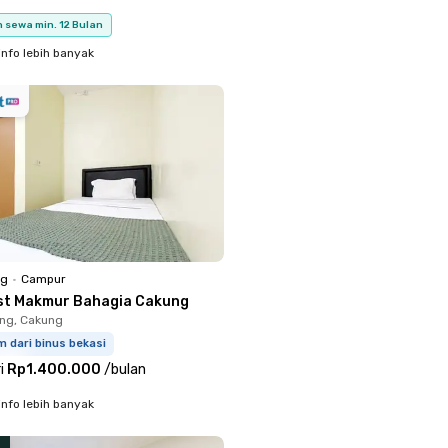
 sewa min. 12 Bulan
info lebih banyak
ng
•
Campur
st Makmur Bahagia Cakung
ng, Cakung
m dari binus bekasi
i
Rp1.400.000
/
bulan
info lebih banyak