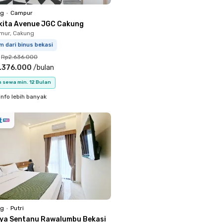
ng
•
Campur
kita Avenue JGC Cakung
mur, Cakung
m dari binus bekasi
Rp2.636.000
.376.000
/
bulan
 sewa min. 12 Bulan
info lebih banyak
ng
•
Putri
iya Sentanu Rawalumbu Bekasi