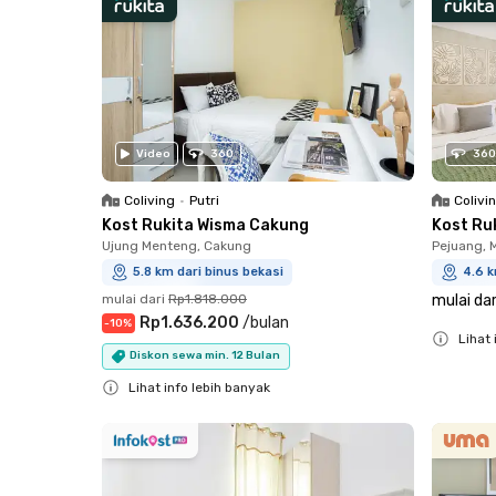
Video
360
360
Coliving
•
Putri
Colivi
Kost Rukita Wisma Cakung
Kost Ru
Ujung Menteng, Cakung
Pejuang, 
5.8 km dari binus bekasi
4.6 k
mulai dari
Rp1.818.000
mulai dar
Rp1.636.200
/
bulan
-
10
%
Lihat 
Diskon sewa min. 12 Bulan
Close
Lihat info lebih banyak
Close