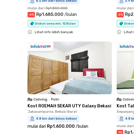
6.5 km dari binus bekasi
3.9 k
mulai dari
Rp1.800.000
mulai dari
Rp1.685.000
/
bulan
Rp2
-
6
%
-
5
%
Diskon sewa min. 12 Bulan
Diskon
Lihat info lebih banyak
Lihat 
Close
Close
Coliving
•
Putri
Colivi
Kost ROEMAH SEKAR UTY Galaxy Bekasi
Kost Ta
Jakasampurna, Bekasi Barat
Sepanjan
4.8 km dari binus bekasi
4.8 k
mulai dari
Rp1.600.000
/
bulan
mulai dari
Rp1
-
7
%