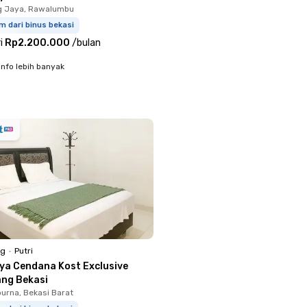
g Jaya, Rawalumbu
m dari binus bekasi
i
Rp2.200.000
/
bulan
info lebih banyak
ng
•
Putri
iya Cendana Kost Exclusive
ang Bekasi
rna, Bekasi Barat