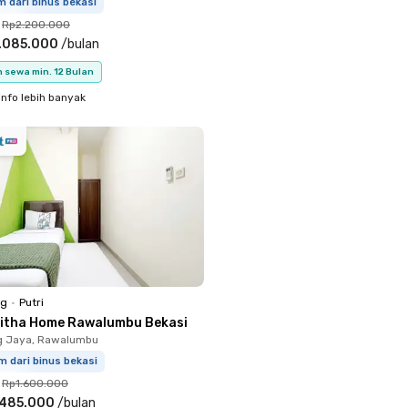
m dari binus bekasi
Rp2.200.000
.085.000
/
bulan
 sewa min. 12 Bulan
info lebih banyak
ng
•
Putri
litha Home Rawalumbu Bekasi
g Jaya, Rawalumbu
m dari binus bekasi
Rp1.600.000
.485.000
/
bulan