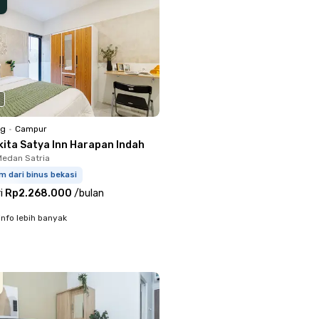
ng
•
Campur
kita Satya Inn Harapan Indah
Medan Satria
m dari binus bekasi
i
Rp2.268.000
/
bulan
info lebih banyak