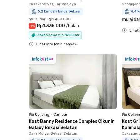
Pusakarakyat, Tarumajaya
Sepanjan
6.2 km dari binus bekasi
4.4 k
mulai dari
Rp1.450.000
mulai dar
Rp1.335.000
/
bulan
-
7
%
Lihat 
Diskon sewa min. 12 Bulan
Close
Lihat info lebih banyak
Close
Coliving
•
Campur
Colivi
Kost Banny Residence Complex Cikunir
Kost Gr
Galaxy Bekasi Selatan
Kalimal
Jaka Mulya, Bekasi Selatan
Jakasampu