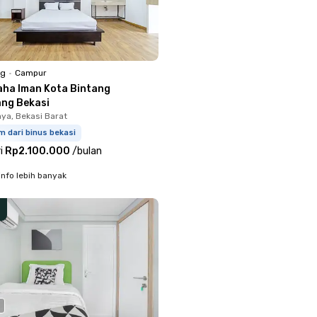
ng
•
Campur
aha Iman Kota Bintang
ang Bekasi
aya, Bekasi Barat
m dari binus bekasi
i
Rp2.100.000
/
bulan
info lebih banyak