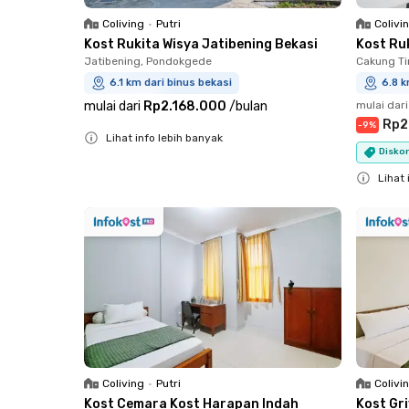
Coliving
•
Putri
Colivi
Kost Rukita Wisya Jatibening Bekasi
Kost Ru
Jatibening, Pondokgede
Cakung Ti
6.1 km dari binus bekasi
6.8 k
mulai dari
Rp2.168.000
/
bulan
mulai dari
Rp2
-
9
%
Lihat info lebih banyak
Diskon
Close
Lihat 
Close
Coliving
•
Putri
Colivi
Kost Cemara Kost Harapan Indah
Kost Gr