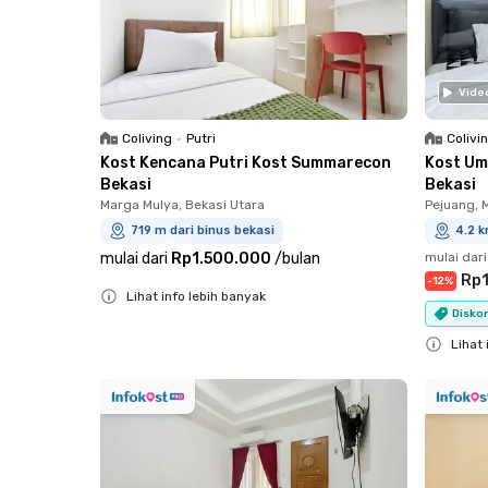
Vide
Coliving
•
Putri
Colivi
Kost Kencana Putri Kost Summarecon
Kost Um
Bekasi
Bekasi
Marga Mulya, Bekasi Utara
Pejuang, 
719 m dari binus bekasi
4.2 k
mulai dari
Rp1.500.000
/
bulan
mulai dari
Rp1
-
12
%
Lihat info lebih banyak
Diskon
Close
Lihat 
Close