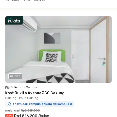
Close
360
Coliving
•
Campur
Kost Rukita Avenue JGC Cakung
Cakung Timur, Cakung
4.1 km dari kampus stikom cki kampus d
mulai dari
Rp2.018.000
Rp1.816.200
/
bulan
-
10
%