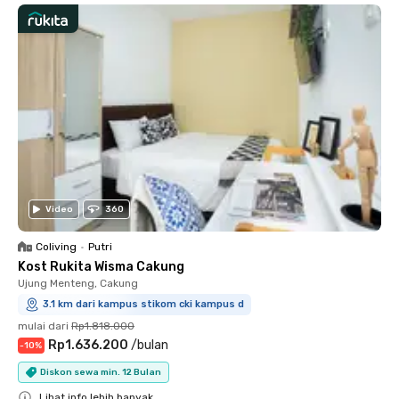
Video
360
Coliving
•
Putri
Kost Rukita Wisma Cakung
Ujung Menteng, Cakung
3.1 km dari kampus stikom cki kampus d
mulai dari
Rp1.818.000
Rp1.636.200
/
bulan
-
10
%
Diskon sewa min. 12 Bulan
Lihat info lebih banyak