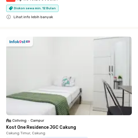
Diskon sewa min. 12 Bulan
Lihat info lebih banyak
Close
Coliving
•
Campur
Kost One Residence JGC Cakung
Cakung Timur, Cakung