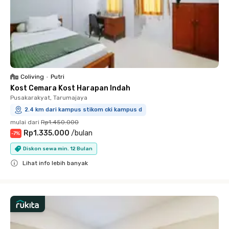
Coliving
•
Putri
Kost Cemara Kost Harapan Indah
Pusakarakyat, Tarumajaya
2.4 km dari kampus stikom cki kampus d
mulai dari
Rp1.450.000
Rp1.335.000
/
bulan
-
7
%
Diskon sewa min. 12 Bulan
Lihat info lebih banyak
Close