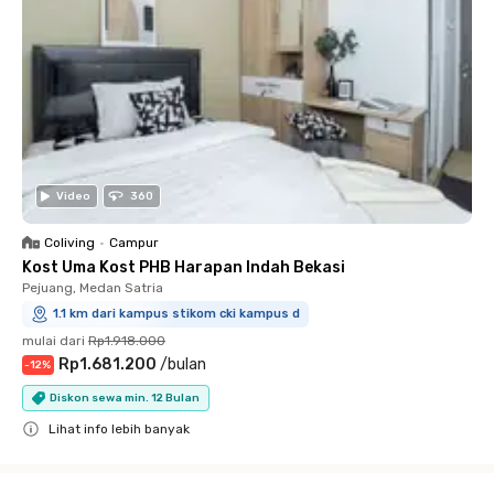
Video
360
Coliving
•
Campur
Kost Uma Kost PHB Harapan Indah Bekasi
Pejuang, Medan Satria
1.1 km dari kampus stikom cki kampus d
mulai dari
Rp1.918.000
Rp1.681.200
/
bulan
-
12
%
Diskon sewa min. 12 Bulan
Lihat info lebih banyak
Close