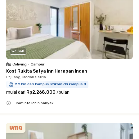
360
Coliving
•
Campur
Kost Rukita Satya Inn Harapan Indah
Pejuang, Medan Satria
2.2 km dari kampus stikom cki kampus d
mulai dari
Rp2.268.000
/
bulan
Lihat info lebih banyak
Close