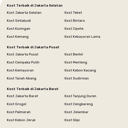
Kost Terbaik di Jakarta Selatan
Kost Jakarta Selatan
Kost Tebet
Kost Setiabudi
Kost Bintaro
Kost Kuningan
Kost Cipete
Kost Kemang
Kost Kebayoran Lama
Kost Terbaik di Jakarta Pusat
Kost Jakarta Pusat
Kost Benhil
Kost Cempaka Putih
Kost Menteng
Kost Kemayoran
Kost Kebon Kacang
Kost Tanah Abang
Kost Sudirman
Kost Terbaik di Jakarta Barat
Kost Jakarta Barat
Kost Tanjung Duren
Kost Grogol
Kost Cengkareng
Kost Palmerah
Kost Jelambar
Kost Kebon Jeruk
Kost Slipi