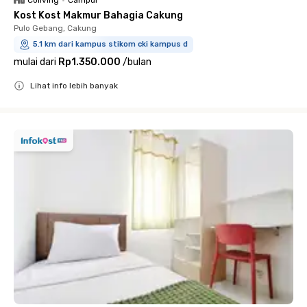
Coliving
•
Campur
Kost Kost Makmur Bahagia Cakung
Pulo Gebang, Cakung
5.1 km dari kampus stikom cki kampus d
mulai dari
Rp1.350.000
/
bulan
Lihat info lebih banyak
Close