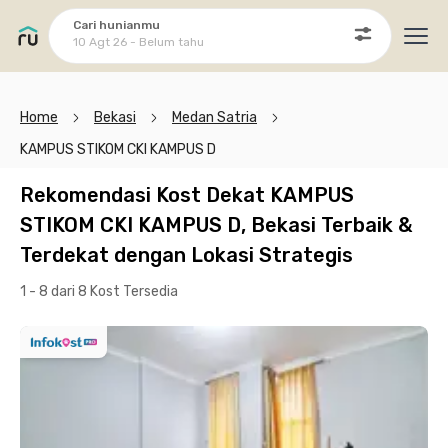
Cari hunianmu
10 Agt 26 - Belum tahu
Ope
Home
Bekasi
Medan Satria
KAMPUS STIKOM CKI KAMPUS D
Rekomendasi Kost Dekat KAMPUS
STIKOM CKI KAMPUS D, Bekasi Terbaik &
Terdekat dengan Lokasi Strategis
1 - 8 dari 8 Kost
Tersedia