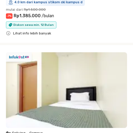
4.0 km dari kampus stikom cki kampus d
mulai dari
Rp1.500.000
Rp1.385.000
/
bulan
-
7
%
Diskon sewa min. 12 Bulan
Lihat info lebih banyak
Close