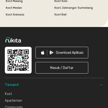
Kost Malang
Kost Solo
Kost Medan
Kost Jatinangor Sumedang
Kost Sidoarjo
Kost Bali
Footer
Download Aplikasi
Masuk / Daftar
Tenant
Kost
Apartemen
Community