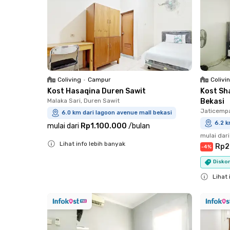
Coliving
•
Campur
Colivi
Kost Hasaqina Duren Sawit
Kost Sh
Malaka Sari, Duren Sawit
Bekasi
Jaticemp
6.0 km dari lagoon avenue mall bekasi
6.2 k
mulai dari
Rp1.100.000
/
bulan
mulai dari
Lihat info lebih banyak
Rp2
-
4
%
Close
Diskon
Lihat 
Close