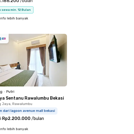
.186.200
/
bulan
 sewa min. 12 Bulan
info lebih banyak
ng
•
Putri
iya Sentanu Rawalumbu Bekasi
g Jaya, Rawalumbu
m dari lagoon avenue mall bekasi
i
Rp2.200.000
/
bulan
info lebih banyak