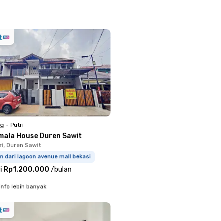
ng
•
Putri
mala House Duren Sawit
ri, Duren Sawit
m dari lagoon avenue mall bekasi
i
Rp1.200.000
/
bulan
info lebih banyak