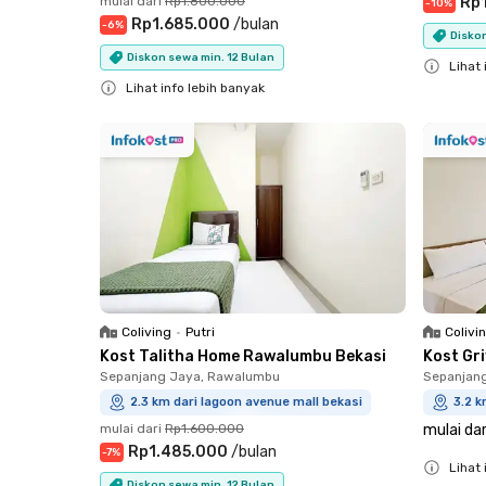
mulai dari
Rp1.800.000
Rp1
-
10
%
Rp1.685.000
/
bulan
-
6
%
Diskon
Diskon sewa min. 12 Bulan
Lihat 
Lihat info lebih banyak
Close
Close
Coliving
•
Putri
Colivi
Kost Talitha Home Rawalumbu Bekasi
Kost Gr
Sepanjang Jaya, Rawalumbu
Sepanjan
2.3 km dari lagoon avenue mall bekasi
3.2 k
mulai dari
Rp1.600.000
mulai dar
Rp1.485.000
/
bulan
-
7
%
Lihat 
Diskon sewa min. 12 Bulan