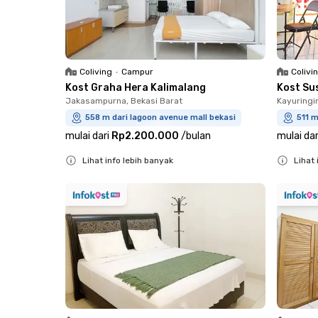
Coliving
•
Campur
Colivi
Kost Graha Hera Kalimalang
Kost Su
Jakasampurna, Bekasi Barat
Kayuringi
558 m dari lagoon avenue mall bekasi
511 m
mulai dari
Rp2.200.000
/
bulan
mulai dar
Lihat info lebih banyak
Lihat 
Close
Close