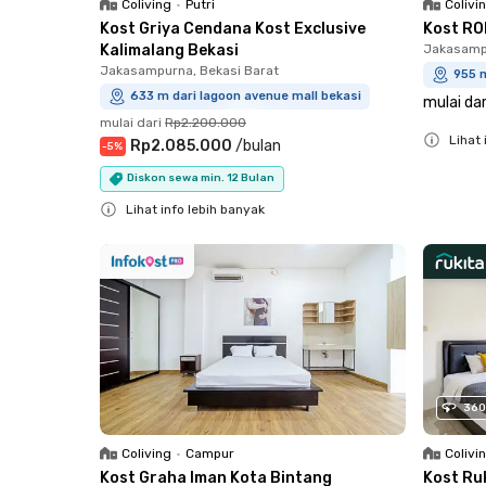
Coliving
•
Putri
Colivi
Kost Griya Cendana Kost Exclusive
Kost RO
Kalimalang Bekasi
Jakasampu
Jakasampurna, Bekasi Barat
955 m
633 m dari lagoon avenue mall bekasi
mulai dar
mulai dari
Rp2.200.000
Lihat 
Rp2.085.000
/
bulan
-
5
%
Close
Diskon sewa min. 12 Bulan
Lihat info lebih banyak
Close
360
Coliving
•
Campur
Colivi
Kost Graha Iman Kota Bintang
Kost Ru