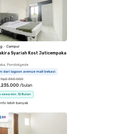
ng
•
Campur
akira Syariah Kost Jaticempaka
aka, Pondokgede
m dari lagoon avenue mall bekasi
Rp2.350.000
.235.000
/
bulan
 sewa min. 12 Bulan
info lebih banyak