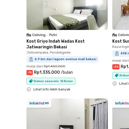
Coliving
•
Putri
Colivi
Kost Griyo Indah Wadas Kost
Kost Su
Jatiwaringin Bekasi
Kayuringi
Jaticempaka, Pondokgede
498 m
6.9 km dari lagoon avenue mall bekasi
mulai dari
mulai dari
Rp1.450.000
Rp1
-
6
%
Rp1.335.000
/
bulan
-
7
%
Diskon
Diskon sewa min. 12 Bulan
Lihat 
Lihat info lebih banyak
Close
Close