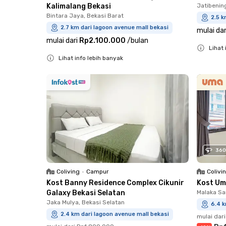
Kalimalang Bekasi
Jatibenin
Bintara Jaya, Bekasi Barat
2.5 k
2.7 km dari lagoon avenue mall bekasi
mulai dar
mulai dari
Rp2.100.000
/
bulan
Lihat 
Lihat info lebih banyak
Close
Close
360
Coliving
•
Campur
Colivi
Kost Banny Residence Complex Cikunir
Kost Um
Galaxy Bekasi Selatan
Malaka Sa
Jaka Mulya, Bekasi Selatan
6.4 k
2.4 km dari lagoon avenue mall bekasi
mulai dari