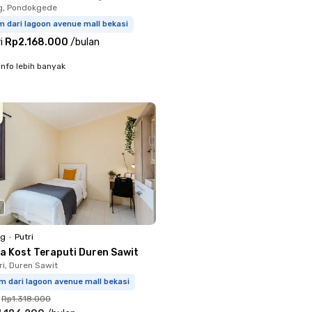
g, Pondokgede
m dari lagoon avenue mall bekasi
i
Rp2.168.000
/
bulan
info lebih banyak
ng
•
Putri
a Kost Teraputi Duren Sawit
ri, Duren Sawit
m dari lagoon avenue mall bekasi
Rp1.318.000