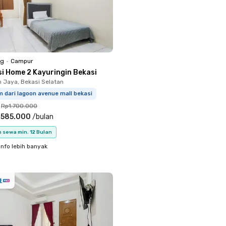
ng
•
Campur
si Home 2 Kayuringin Bekasi
n Jaya, Bekasi Selatan
 dari lagoon avenue mall bekasi
Rp1.700.000
.585.000
/
bulan
 sewa min. 12 Bulan
info lebih banyak