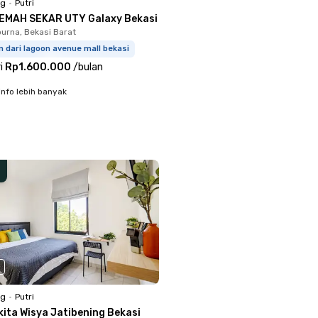
ng
•
Putri
EMAH SEKAR UTY Galaxy Bekasi
rna, Bekasi Barat
 dari lagoon avenue mall bekasi
i
Rp1.600.000
/
bulan
info lebih banyak
ng
•
Putri
kita Wisya Jatibening Bekasi