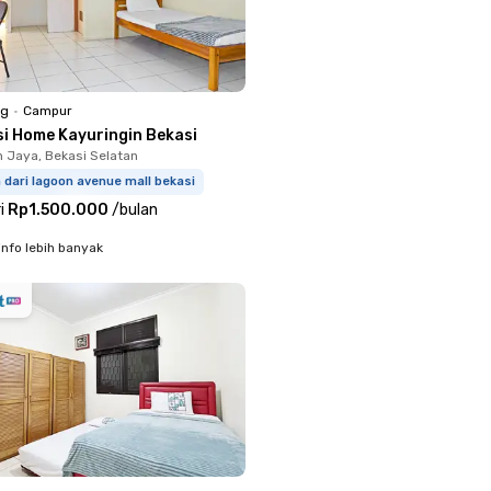
ng
•
Campur
si Home Kayuringin Bekasi
n Jaya, Bekasi Selatan
 dari lagoon avenue mall bekasi
i
Rp1.500.000
/
bulan
info lebih banyak