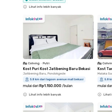
Close
Lihat info lebih banyak
Close
Coliving
•
Putri
Colivi
Kost Puri Kost Jatibening Baru Bekasi
Kost Ta
Jatibening Baru, Pondokgede
Malaka Sa
5.8 km dari lagoon avenue mall bekasi
5.8 k
mulai dari
Rp1.150.000
/
bulan
mulai dar
Lihat info lebih banyak
Lihat 
Close
Close