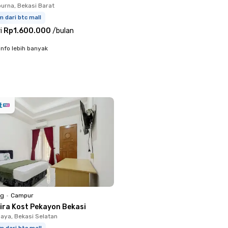
rna, Bekasi Barat
m dari btc mall
i
Rp1.600.000
/
bulan
info lebih banyak
ng
•
Campur
dira Kost Pekayon Bekasi
aya, Bekasi Selatan