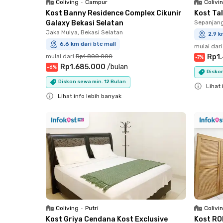
Coliving
•
Campur
Colivi
Kost Banny Residence Complex Cikunir
Kost Ta
Galaxy Bekasi Selatan
Sepanjan
Jaka Mulya, Bekasi Selatan
2.9 k
6.6 km dari btc mall
mulai dari
mulai dari
Rp1.800.000
Rp1
-
7
%
Rp1.685.000
/
bulan
-
6
%
Diskon
Diskon sewa min. 12 Bulan
Lihat 
Lihat info lebih banyak
Close
Close
Coliving
•
Putri
Colivi
Kost Griya Cendana Kost Exclusive
Kost RO