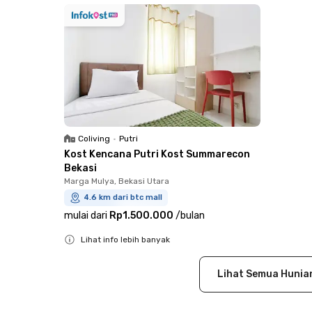
Coliving
•
Putri
Kost Kencana Putri Kost Summarecon
Bekasi
Marga Mulya, Bekasi Utara
4.6 km dari btc mall
mulai dari
Rp1.500.000
/
bulan
Lihat info lebih banyak
Close
Lihat Semua Hunia