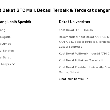
 Dekat BTC Mall, Bekasi Terbaik & Terdekat dengan
ang Lebih Spesifik
Dekat Universitas
rang
Kost Dekat BINUS Bekasi
dokgede
Rekomendasi Kost Dekat KAMPUS ST
KAMPUS D, Bekasi Terbaik & Terdek
a Lumbu
Lokasi Strategis
si Selatan
Kost Dekat Politeknik Industri ATMI 
si Barat
Kost Dekat Poltekkes Jakarta III
h banyak
Kost Dekat President University Co
Center, Bekasi
Lihat lebih banyak