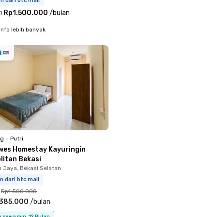
m dari btc mall
i
Rp1.500.000
/
bulan
info lebih banyak
ng
•
Putri
wes Homestay Kayuringin
litan Bekasi
n Jaya, Bekasi Selatan
m dari btc mall
Rp1.500.000
.385.000
/
bulan
 sewa min. 12 Bulan