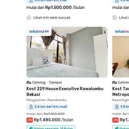
4.5 km dari btc mall
3.6 k
mulai dari
Rp1.500.000
/
bulan
mulai dar
Lihat info lebih banyak
Lihat 
Close
Close
Coliving
•
Campur
Colivi
Kost 229 House Executive Rawalumbu
Kost Ta
Bekasi
Metropo
Pengasinan, Rawalumbu
Kayuringi
2.6 km dari btc mall
3.8 k
mulai dari
Rp1.600.000
mulai dari
Rp1.485.000
/
bulan
Rp1
-
7
%
-
7
%
Diskon sewa min. 12 Bulan
Diskon