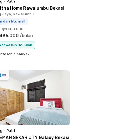
ng
•
Putri
litha Home Rawalumbu Bekasi
g Jaya, Rawalumbu
m dari btc mall
Rp1.600.000
.485.000
/
bulan
 sewa min. 12 Bulan
info lebih banyak
ng
•
Putri
EMAH SEKAR UTY Galaxy Bekasi