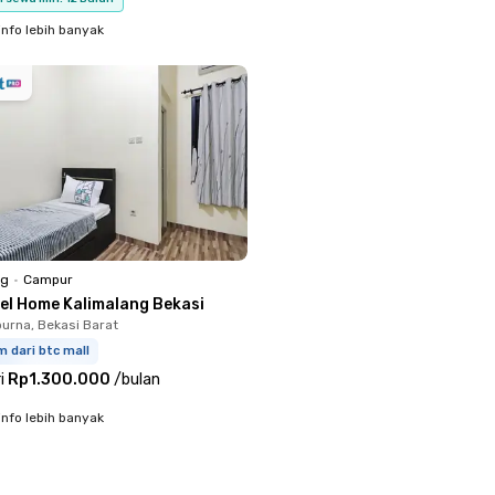
info lebih banyak
ng
•
Campur
'el Home Kalimalang Bekasi
rna, Bekasi Barat
m dari btc mall
i
Rp1.300.000
/
bulan
info lebih banyak