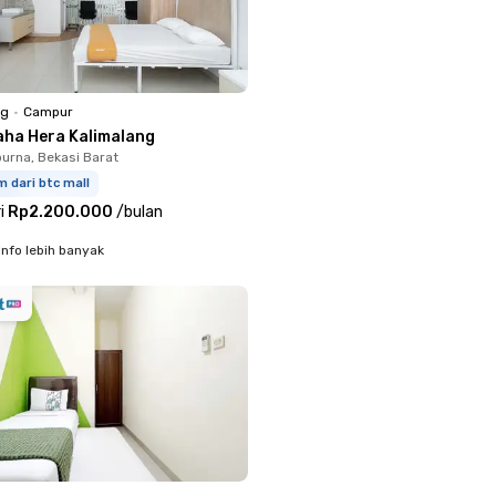
ng
•
Campur
aha Hera Kalimalang
rna, Bekasi Barat
m dari btc mall
i
Rp2.200.000
/
bulan
info lebih banyak