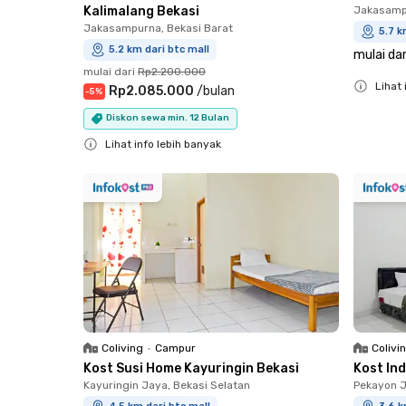
Kalimalang Bekasi
Jakasampu
Jakasampurna, Bekasi Barat
5.7 k
5.2 km dari btc mall
mulai dar
mulai dari
Rp2.200.000
Lihat 
Rp2.085.000
/
bulan
-
5
%
Close
Diskon sewa min. 12 Bulan
Lihat info lebih banyak
Close
Coliving
•
Campur
Colivi
Kost Susi Home Kayuringin Bekasi
Kost In
Kayuringin Jaya, Bekasi Selatan
Pekayon J