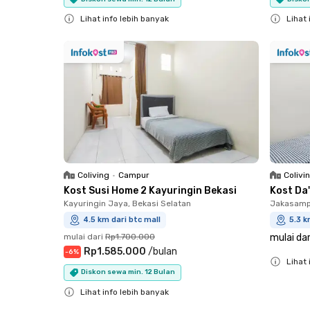
Lihat info lebih banyak
Lihat 
Close
Close
Coliving
•
Campur
Colivi
Kost Susi Home 2 Kayuringin Bekasi
Kost Da
Kayuringin Jaya, Bekasi Selatan
Jakasampu
4.5 km dari btc mall
5.3 k
mulai dari
Rp1.700.000
mulai dar
Rp1.585.000
/
bulan
-
6
%
Lihat 
Diskon sewa min. 12 Bulan
Close
Lihat info lebih banyak
Close