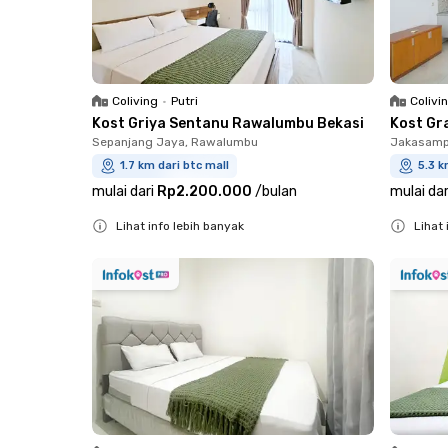
Coliving
•
Putri
Colivi
Kost Griya Sentanu Rawalumbu Bekasi
Kost Gr
Sepanjang Jaya, Rawalumbu
Jakasampu
1.7 km dari btc mall
5.3 k
mulai dari
Rp2.200.000
/
bulan
mulai dar
Lihat info lebih banyak
Lihat 
Close
Close