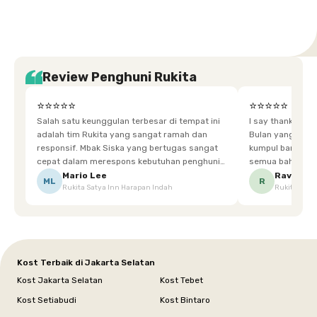
Review Penghuni Rukita
⭐⭐⭐⭐⭐
⭐⭐⭐⭐⭐
Salah satu keunggulan terbesar di tempat ini
I say thankyou s
adalah tim Rukita yang sangat ramah dan
Bulan yang super happy! banyak tem
responsif. Mbak Siska yang bertugas sangat
kumpul bareng mak
cepat dalam merespons kebutuhan penghuni.
semua bahagia ad
Ketika saya meminta keset karena sempat
mgkn saran dari air aja & kebersihan lebih di
Mario Lee
Ravena
ML
R
Rukita Satya Inn Harapan Indah
Rukita Dimi
terpeleset, permintaan tersebut langsung
tingkatka
dipenuhi dengan cepat. Terima kasih Mbak
Siska.
Kost Terbaik di Jakarta Selatan
Kost Jakarta Selatan
Kost Tebet
Kost Setiabudi
Kost Bintaro