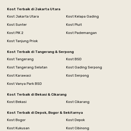
Kost Terbaik di Jakarta Utara
Kost Jakarta Utara
Kost Kelapa Gading
Kost Sunter
Kost Pluit
Kost PIK 2
Kost Pademangan
Kost Tanjung Priok
Kost Terbaik di Tangerang & Serpong
Kost Tangerang
Kost BSD
Kost Tangerang Selatan
Kost Gading Serpong
Kost Karawaci
Kost Serpong
Kost Vanya Park BSD
Kost Terbaik di Bekasi & Cikarang
Kost Bekasi
Kost Cikarang
Kost Terbaik di Depok, Bogor & Sekitarnya
Kost Bogor
Kost Depok
Kost Kukusan
Kost Cibinong